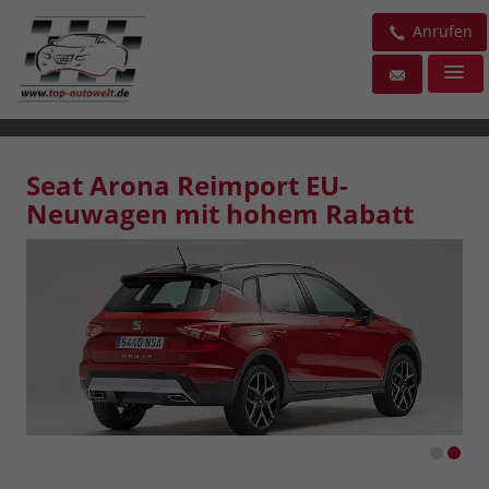
Anrufen
Seat Arona Reimport EU-
Neuwagen mit hohem Rabatt