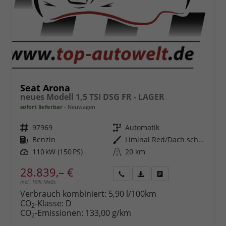
Seat Arona
neues Modell 1,5 TSI DSG FR - LAGER
sofort lieferbar
Neuwagen
Fahrzeugnr.
97969
Getriebe
Automatik
Kraftstoff
Benzin
Außenfarbe
Liminal Red/Dach schwarz Metallic (S60E)
Leistung
110 kW (150 PS)
Kilometerstand
20 km
28.839,– €
incl. 19% MwSt.
Rückruf
PDF-
Fahrzeug
anfordern
Datei,
drucken,
Verbrauch kombiniert:
5,90 l/100km
Fahrzeugexposé
parken
CO
-Klasse:
D
2
drucken
oder
CO
-Emissionen:
133,00 g/km
2
vergleichen