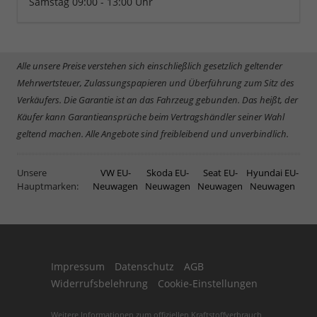
Samstag 09:00 - 13:00 Uhr
Alle unsere Preise verstehen sich einschließlich gesetzlich geltender
Mehrwertsteuer, Zulassungspapieren und Überführung zum Sitz des
Verkäufers. Die Garantie ist an das Fahrzeug gebunden. Das heißt, der
Käufer kann Garantieansprüche beim Vertragshändler seiner Wahl
geltend machen. Alle Angebote sind freibleibend und unverbindlich.
Unsere
VW EU-
Skoda EU-
Seat EU-
Hyundai EU-
Hauptmarken:
Neuwagen
Neuwagen
Neuwagen
Neuwagen
Impressum
Datenschutz
AGB
Widerrufsbelehrung
Cookie-Einstellungen
Weitere Informationen zum offiziellen Kraftstoffverbrauch