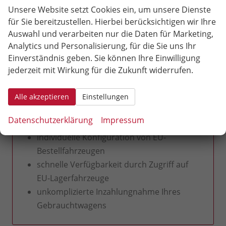
Neuwagen
ist der perfekte Begleiter für die City,
Unsere Website setzt Cookies ein, um unsere Dienste
genauso wie für kleine und große Abenteuer am
für Sie bereitzustellen. Hierbei berücksichtigen wir Ihre
Wochenende.
Auswahl und verarbeiten nur die Daten für Marketing,
Analytics und Personalisierung, für die Sie uns Ihr
Einverständnis geben. Sie können Ihre Einwilligung
Seat Arona als EU-Neuwagen mit
hohem Rabatt - Reimport lohnt sich
jederzeit mit Wirkung für die Zukunft widerrufen.
auch für Sie!
europaweit gültige Herstellergarantie
Alle akzeptieren
Einstellungen
Preisvorteile bis 30% gegenüber
Datenschutzerklärung
Impressum
Listenpreis
individuelle Konfiguration von EU-
Bestellfahrzeugen
schnelle Verfügbarkeit durch Zugriff auf
EU-Lagerfahrzeuge
unkomplizierte Inzahlungnahme Ihres
Gebrauchtwagens