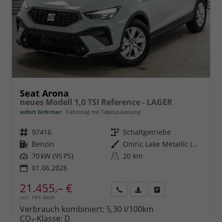
Seat Arona
neues Modell 1,0 TSI Reference - LAGER
sofort lieferbar
Fahrzeug mit Tageszulassung
Fahrzeugnr.
97416
Getriebe
Schaltgetriebe
Kraftstoff
Benzin
Außenfarbe
Oniric Lake Metallic (M6)
Leistung
70 kW (95 PS)
Kilometerstand
20 km
01.06.2026
21.455,– €
incl. 19% MwSt.
Rückruf
PDF-
Fahrzeug
anfordern
Datei,
drucken,
Verbrauch kombiniert:
5,30 l/100km
Fahrzeugexposé
parken
CO
-Klasse:
D
2