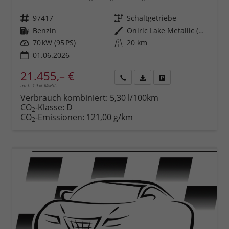
Fahrzeugnr.
97417
Getriebe
Schaltgetriebe
Kraftstoff
Benzin
Außenfarbe
Oniric Lake Metallic (M6)
Leistung
70 kW (95 PS)
Kilometerstand
20 km
01.06.2026
21.455,– €
incl. 19% MwSt.
Rückruf
PDF-
Fahrzeug
anfordern
Datei,
drucken,
Verbrauch kombiniert:
5,30 l/100km
Fahrzeugexposé
parken
CO
-Klasse:
D
2
drucken
oder
CO
-Emissionen:
121,00 g/km
2
vergleichen