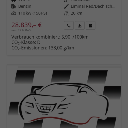
Kraftstoff
Benzin
Außenfarbe
Liminal Red/Dach schwarz Metallic (S60E)
Leistung
110 kW (150 PS)
Kilometerstand
20 km
28.839,– €
incl. 19% MwSt.
Rückruf
PDF-
Fahrzeug
anfordern
Datei,
drucken,
Verbrauch kombiniert:
5,90 l/100km
Fahrzeugexposé
parken
CO
-Klasse:
D
2
drucken
oder
CO
-Emissionen:
133,00 g/km
2
vergleichen