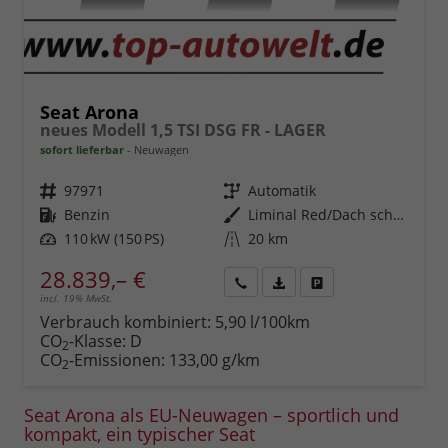
Seat Arona
neues Modell 1,5 TSI DSG FR - LAGER
sofort lieferbar
Neuwagen
Fahrzeugnr.
97971
Getriebe
Automatik
Kraftstoff
Benzin
Außenfarbe
Liminal Red/Dach schwarz Metallic (S60E)
Leistung
110 kW (150 PS)
Kilometerstand
20 km
28.839,– €
incl. 19% MwSt.
Rückruf
PDF-
Fahrzeug
anfordern
Datei,
drucken,
Verbrauch kombiniert:
5,90 l/100km
Fahrzeugexposé
parken
CO
-Klasse:
D
2
drucken
oder
CO
-Emissionen:
133,00 g/km
2
vergleichen
Seat Arona als EU-Neuwagen – sportlich und
kompakt, ein typischer Seat