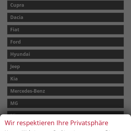
Cupra
Dacia
Fiat
Ford
Hyundai
Jeep
Kia
Mercedes-Benz
MG
Nissan
Wir respektieren Ihre Privatsphäre
Opel