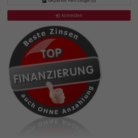
Geparkte Fahrzeuge (
0
)
Anmelden