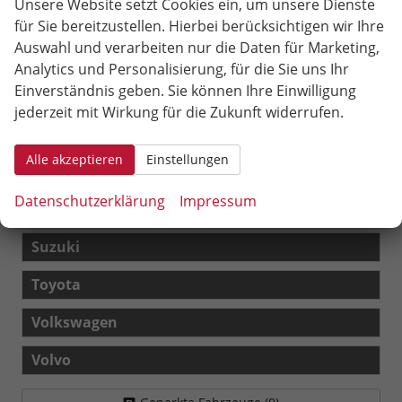
Unsere Website setzt Cookies ein, um unsere Dienste
für Sie bereitzustellen. Hierbei berücksichtigen wir Ihre
Peugeot
Auswahl und verarbeiten nur die Daten für Marketing,
Seat
Analytics und Personalisierung, für die Sie uns Ihr
Einverständnis geben. Sie können Ihre Einwilligung
Arona
jederzeit mit Wirkung für die Zukunft widerrufen.
Ibiza
Alle akzeptieren
Einstellungen
Leon Sportstourer
Datenschutzerklärung
Impressum
Skoda
Suzuki
Toyota
Volkswagen
Volvo