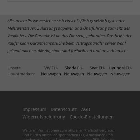
Alle unsere Preise verstehen sich einschließlich gesetzlich geltender
Mehrwertsteuer, Zulassungspapieren und Überführung zum Sitz des
Verkäufers. Die Garantie ist an das Fahrzeug gebunden. Das heißt, der
Käufer kann Garantieansprüche beim Vertragshändler seiner Wahl
geltend machen. Alle Angebote sind freibleibend und unverbindlich.
Unsere
VW EU-
Skoda EU-
Seat EU-
Hyundai EU-
Hauptmarken:
Neuwagen
Neuwagen
Neuwagen
Neuwagen
Impressum
Datenschutz
AGB
Widerrufsbelehrung
Cookie-Einstellungen
Weitere Informationen zum offiziellen Kraftstoffverbrauch
und zu den offiziellen spezifischen CO
-Emissionen und
2
gegebenenfalls zum Stromverbrauch neuer PKW können