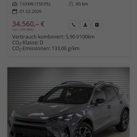
Leistung
110 kW (150 PS)
Kilometerstand
80 km
01.02.2026
34.560,– €
incl. 19% MwSt.
Rückruf
PDF-
Fahrzeug
anfordern
Datei,
drucken,
Verbrauch kombiniert:
5,90 l/100km
Fahrzeugexposé
parken
CO
-Klasse:
D
2
drucken
oder
CO
-Emissionen:
133,00 g/km
2
vergleichen