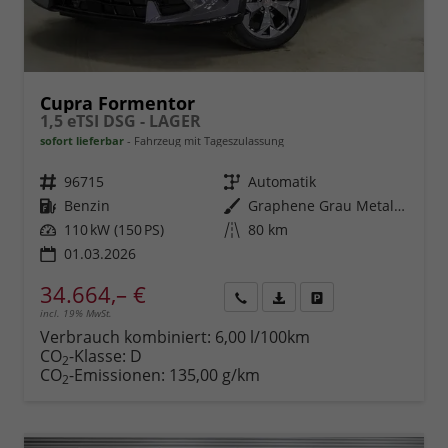
Cupra Formentor
1,5 eTSI DSG - LAGER
sofort lieferbar
Fahrzeug mit Tageszulassung
Fahrzeugnr.
96715
Getriebe
Automatik
Kraftstoff
Benzin
Außenfarbe
Graphene Grau Metallic (R6)
Leistung
110 kW (150 PS)
Kilometerstand
80 km
01.03.2026
34.664,– €
incl. 19% MwSt.
Rückruf
PDF-
Fahrzeug
anfordern
Datei,
drucken,
Verbrauch kombiniert:
6,00 l/100km
Fahrzeugexposé
parken
CO
-Klasse:
D
2
drucken
oder
CO
-Emissionen:
135,00 g/km
2
vergleichen