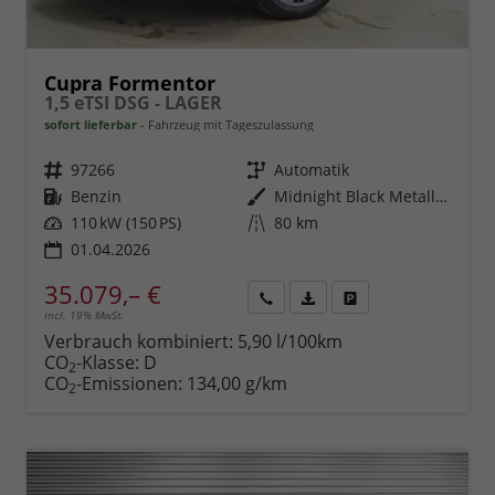
Cupra Formentor
1,5 eTSI DSG - LAGER
sofort lieferbar
Fahrzeug mit Tageszulassung
Fahrzeugnr.
97266
Getriebe
Automatik
Kraftstoff
Benzin
Außenfarbe
Midnight Black Metallic (0E)
Leistung
110 kW (150 PS)
Kilometerstand
80 km
01.04.2026
35.079,– €
incl. 19% MwSt.
Rückruf
PDF-
Fahrzeug
anfordern
Datei,
drucken,
Verbrauch kombiniert:
5,90 l/100km
Fahrzeugexposé
parken
CO
-Klasse:
D
2
drucken
oder
CO
-Emissionen:
134,00 g/km
2
vergleichen