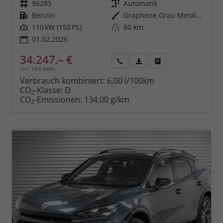
Fahrzeugnr.
96285
Getriebe
Automatik
Kraftstoff
Benzin
Außenfarbe
Graphene Grau Metallic (R6)
Leistung
110 kW (150 PS)
Kilometerstand
80 km
01.02.2026
34.247,– €
incl. 19% MwSt.
Rückruf
PDF-
Fahrzeug
anfordern
Datei,
drucken,
Verbrauch kombiniert:
6,00 l/100km
Fahrzeugexposé
parken
CO
-Klasse:
D
2
drucken
oder
CO
-Emissionen:
134,00 g/km
2
vergleichen