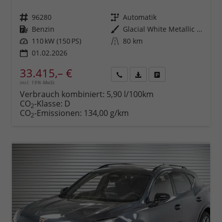
Fahrzeugnr.
96280
Getriebe
Automatik
Kraftstoff
Benzin
Außenfarbe
Glacial White Metallic (2Y)
Leistung
110 kW (150 PS)
Kilometerstand
80 km
01.02.2026
33.415,– €
incl. 19% MwSt.
Rückruf
PDF-
Fahrzeug
anfordern
Datei,
drucken,
Verbrauch kombiniert:
5,90 l/100km
Fahrzeugexposé
parken
CO
-Klasse:
D
2
drucken
oder
CO
-Emissionen:
134,00 g/km
2
vergleichen