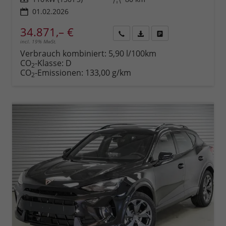
01.02.2026
34.871,– €
incl. 19% MwSt.
Rückruf
PDF-
Fahrzeug
anfordern
Datei,
drucken,
Verbrauch kombiniert:
5,90 l/100km
Fahrzeugexposé
parken
CO
-Klasse:
D
2
drucken
oder
CO
-Emissionen:
133,00 g/km
2
vergleichen