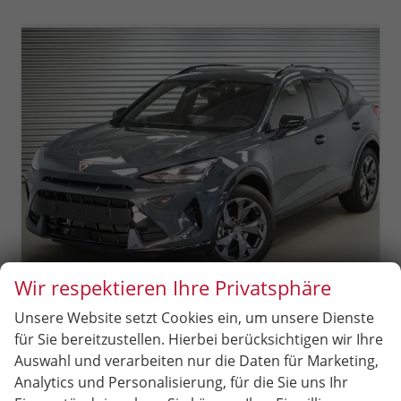
Wir respektieren Ihre Privatsphäre
Unsere Website setzt Cookies ein, um unsere Dienste
Cupra Formentor
für Sie bereitzustellen. Hierbei berücksichtigen wir Ihre
1,5 eTSI DSG - LAGER
Auswahl und verarbeiten nur die Daten für Marketing,
sofort lieferbar
Fahrzeug mit Tageszulassung
Analytics und Personalisierung, für die Sie uns Ihr
Fahrzeugnr.
97261
Getriebe
Automatik