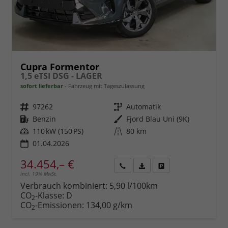
Cupra Formentor
1,5 eTSI DSG - LAGER
sofort lieferbar
Fahrzeug mit Tageszulassung
Fahrzeugnr.
97262
Getriebe
Automatik
Kraftstoff
Benzin
Außenfarbe
Fjord Blau Uni (9K)
Leistung
110 kW (150 PS)
Kilometerstand
80 km
01.04.2026
34.454,– €
incl. 19% MwSt.
Rückruf
PDF-
Fahrzeug
anfordern
Datei,
drucken,
Verbrauch kombiniert:
5,90 l/100km
Fahrzeugexposé
parken
CO
-Klasse:
D
2
drucken
oder
CO
-Emissionen:
134,00 g/km
2
vergleichen