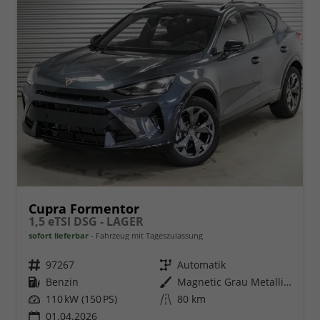
Cupra Formentor
1,5 eTSI DSG - LAGER
sofort lieferbar
Fahrzeug mit Tageszulassung
Fahrzeugnr.
97267
Getriebe
Automatik
Kraftstoff
Benzin
Außenfarbe
Magnetic Grau Metallic (S7)
Leistung
110 kW (150 PS)
Kilometerstand
80 km
01.04.2026