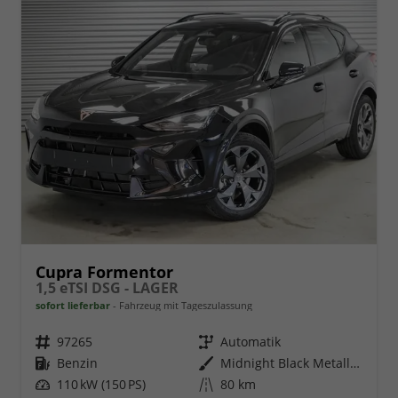
Cupra Formentor
1,5 eTSI DSG - LAGER
sofort lieferbar
Fahrzeug mit Tageszulassung
Fahrzeugnr.
97265
Getriebe
Automatik
Kraftstoff
Benzin
Außenfarbe
Midnight Black Metallic (0E)
Leistung
110 kW (150 PS)
Kilometerstand
80 km