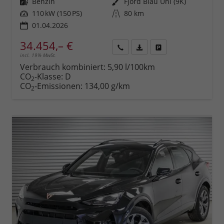
Kraftstoff
Benzin
Außenfarbe
Fjord Blau Uni (9K)
Leistung
110 kW (150 PS)
Kilometerstand
80 km
01.04.2026
34.454,– €
incl. 19% MwSt.
Rückruf
PDF-
Fahrzeug
anfordern
Datei,
drucken,
Verbrauch kombiniert:
5,90 l/100km
Fahrzeugexposé
parken
CO
-Klasse:
D
2
drucken
oder
CO
-Emissionen:
134,00 g/km
2
vergleichen