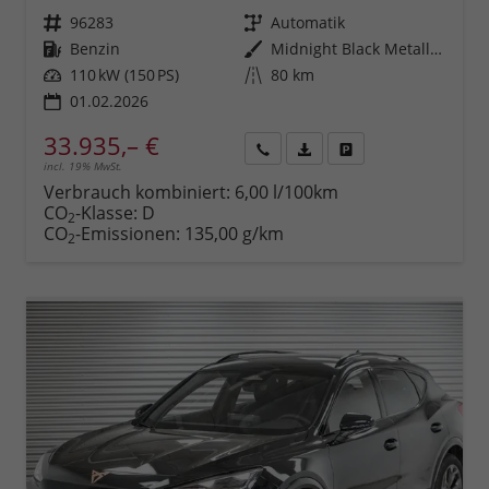
Fahrzeugnr.
96283
Getriebe
Automatik
Kraftstoff
Benzin
Außenfarbe
Midnight Black Metallic (0E)
Leistung
110 kW (150 PS)
Kilometerstand
80 km
01.02.2026
33.935,– €
incl. 19% MwSt.
Rückruf
PDF-
Fahrzeug
anfordern
Datei,
drucken,
Verbrauch kombiniert:
6,00 l/100km
Fahrzeugexposé
parken
CO
-Klasse:
D
2
drucken
oder
CO
-Emissionen:
135,00 g/km
2
vergleichen