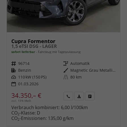
Cupra Formentor
1,5 eTSI DSG - LAGER
sofort lieferbar
Fahrzeug mit Tageszulassung
Fahrzeugnr.
96714
Getriebe
Automatik
Kraftstoff
Benzin
Außenfarbe
Magnetic Grau Metallic (S7)
Leistung
110 kW (150 PS)
Kilometerstand
80 km
01.03.2026
34.350,– €
incl. 19% MwSt.
Rückruf
PDF-
Fahrzeug
anfordern
Datei,
drucken,
Verbrauch kombiniert:
6,00 l/100km
Fahrzeugexposé
parken
CO
-Klasse:
D
2
drucken
oder
CO
-Emissionen:
135,00 g/km
2
vergleichen