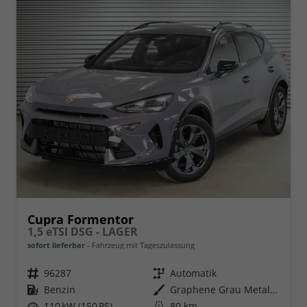
Cupra Formentor
1,5 eTSI DSG - LAGER
sofort lieferbar
Fahrzeug mit Tageszulassung
Fahrzeugnr.
96287
Getriebe
Automatik
Kraftstoff
Benzin
Außenfarbe
Graphene Grau Metallic (R6)
Leistung
110 kW (150 PS)
Kilometerstand
80 km