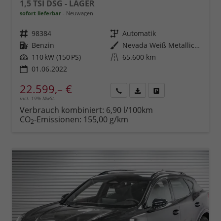
1,5 TSI DSG - LAGER
sofort lieferbar
Neuwagen
Fahrzeugnr.
98384
Getriebe
Automatik
Kraftstoff
Benzin
Außenfarbe
Nevada Weiß Metallic (2Y)
Leistung
110 kW (150 PS)
Kilometerstand
65.600 km
01.06.2022
22.599,– €
incl. 19% MwSt.
Rückruf
PDF-
Fahrzeug
anfordern
Datei,
drucken,
Verbrauch kombiniert:
6,90 l/100km
Fahrzeugexposé
parken
CO
-Emissionen:
155,00 g/km
2
drucken
oder
vergleichen