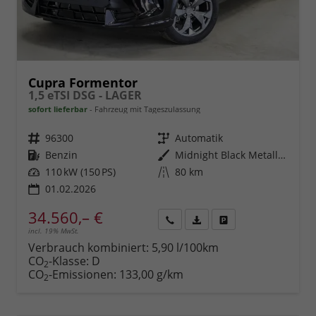
Cupra Formentor
1,5 eTSI DSG - LAGER
sofort lieferbar
Fahrzeug mit Tageszulassung
Fahrzeugnr.
96300
Getriebe
Automatik
Kraftstoff
Benzin
Außenfarbe
Midnight Black Metallic (0E)
Leistung
110 kW (150 PS)
Kilometerstand
80 km
01.02.2026
34.560,– €
incl. 19% MwSt.
Rückruf
PDF-
Fahrzeug
anfordern
Datei,
drucken,
Verbrauch kombiniert:
5,90 l/100km
Fahrzeugexposé
parken
CO
-Klasse:
D
2
drucken
oder
CO
-Emissionen:
133,00 g/km
2
vergleichen