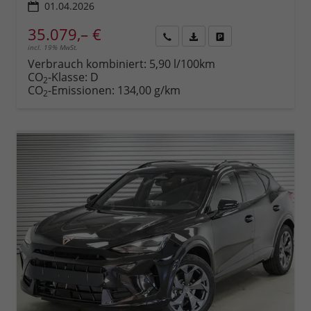
01.04.2026
35.079,– €
incl. 19% MwSt.
Rückruf
PDF-
Fahrzeug
anfordern
Datei,
drucken,
Verbrauch kombiniert:
5,90 l/100km
Fahrzeugexposé
parken
CO
-Klasse:
D
2
drucken
oder
CO
-Emissionen:
134,00 g/km
2
vergleichen