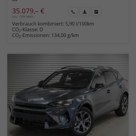
35.079,– €
incl. 19% MwSt.
Rückruf
PDF-
Fahrzeug
anfordern
Datei,
drucken,
Verbrauch kombiniert:
5,90 l/100km
Fahrzeugexposé
parken
CO
-Klasse:
D
2
drucken
oder
CO
-Emissionen:
134,00 g/km
2
vergleichen