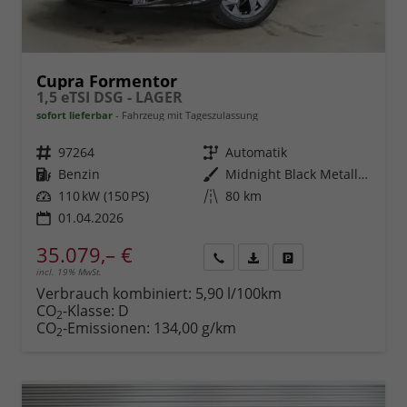
Cupra Formentor
1,5 eTSI DSG - LAGER
sofort lieferbar
Fahrzeug mit Tageszulassung
Fahrzeugnr.
97264
Getriebe
Automatik
Kraftstoff
Benzin
Außenfarbe
Midnight Black Metallic (0E)
Leistung
110 kW (150 PS)
Kilometerstand
80 km
01.04.2026
35.079,– €
incl. 19% MwSt.
Rückruf
PDF-
Fahrzeug
anfordern
Datei,
drucken,
Verbrauch kombiniert:
5,90 l/100km
Fahrzeugexposé
parken
CO
-Klasse:
D
2
drucken
oder
CO
-Emissionen:
134,00 g/km
2
vergleichen