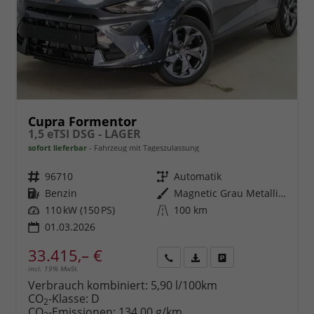
Cupra Formentor
1,5 eTSI DSG - LAGER
sofort lieferbar
Fahrzeug mit Tageszulassung
Fahrzeugnr.
96710
Getriebe
Automatik
Kraftstoff
Benzin
Außenfarbe
Magnetic Grau Metallic (S7)
Leistung
110 kW (150 PS)
Kilometerstand
100 km
01.03.2026
33.415,– €
incl. 19% MwSt.
Rückruf
PDF-
Fahrzeug
anfordern
Datei,
drucken,
Verbrauch kombiniert:
5,90 l/100km
Fahrzeugexposé
parken
CO
-Klasse:
D
2
drucken
oder
CO
-Emissionen:
134,00 g/km