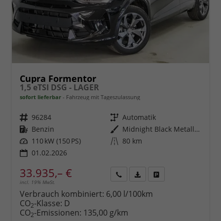
Cupra Formentor
1,5 eTSI DSG - LAGER
sofort lieferbar
Fahrzeug mit Tageszulassung
Fahrzeugnr.
96284
Getriebe
Automatik
Kraftstoff
Benzin
Außenfarbe
Midnight Black Metallic (0E)
Leistung
110 kW (150 PS)
Kilometerstand
80 km
01.02.2026
33.935,– €
incl. 19% MwSt.
Rückruf
PDF-
Fahrzeug
anfordern
Datei,
drucken,
Verbrauch kombiniert:
6,00 l/100km
Fahrzeugexposé
parken
CO
-Klasse:
D
2
drucken
oder
CO
-Emissionen:
135,00 g/km
2
vergleichen