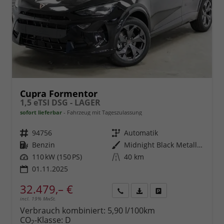
Cupra Formentor
1,5 eTSI DSG - LAGER
sofort lieferbar
Fahrzeug mit Tageszulassung
Fahrzeugnr.
94756
Getriebe
Automatik
Kraftstoff
Benzin
Außenfarbe
Midnight Black Metallic (0E)
Leistung
110 kW (150 PS)
Kilometerstand
40 km
01.11.2025
32.479,– €
incl. 19% MwSt.
Rückruf
PDF-
Fahrzeug
anfordern
Datei,
drucken,
Verbrauch kombiniert:
5,90 l/100km
Fahrzeugexposé
parken
CO
-Klasse:
D
2