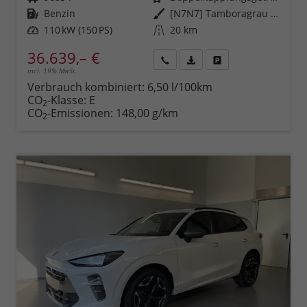
Kraftstoff
Benzin
Außenfarbe
[N7N7] Tamboragrau Metallic
Leistung
110 kW (150 PS)
Kilometerstand
20 km
36.639,– €
incl. 19% MwSt.
Rückruf
PDF-
Fahrzeug
anfordern
Datei,
drucken,
Verbrauch kombiniert:
6,50 l/100km
Fahrzeugexposé
parken
CO
-Klasse:
E
2
drucken
oder
CO
-Emissionen:
148,00 g/km
2
vergleichen