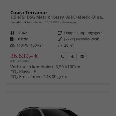
Cupra Terramar
1.5 eTSI DSG Matrix+Kessy+AHK+eHeck+Dinamica+CarPlay+eHeck+GV5
unverbindliche Lieferzeit:
15.12.2026
Neuwagen
Fahrzeugnr.
97942
Getriebe
Doppelkupplungsgetriebe (DSG)
Kraftstoff
Benzin
Außenfarbe
[2Y2Y] Nevada-Weiß Metallic
Leistung
110 kW (150 PS)
Kilometerstand
20 km
36.639,– €
incl. 19% MwSt.
Rückruf
PDF-
Fahrzeug
anfordern
Datei,
drucken,
Verbrauch kombiniert:
6,50 l/100km
Fahrzeugexposé
parken
CO
-Klasse:
E
2
drucken
oder
CO
-Emissionen:
148,00 g/km
2
vergleichen