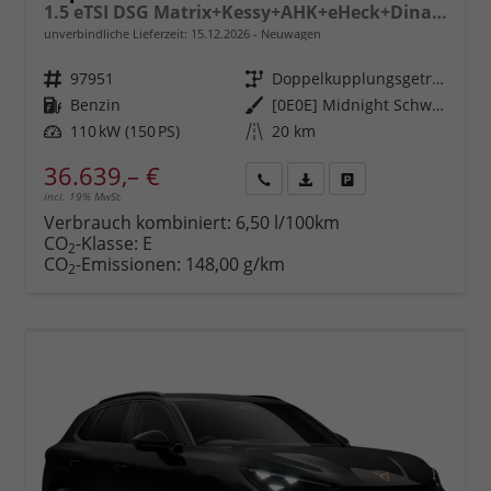
1.5 eTSI DSG Matrix+Kessy+AHK+eHeck+Dinamica+CarPlay+eHeck+GV5
unverbindliche Lieferzeit:
15.12.2026
Neuwagen
Fahrzeugnr.
97951
Getriebe
Doppelkupplungsgetriebe (DSG)
Kraftstoff
Benzin
Außenfarbe
[0E0E] Midnight Schwarz Metallic
Leistung
110 kW (150 PS)
Kilometerstand
20 km
36.639,– €
incl. 19% MwSt.
Rückruf
PDF-
Fahrzeug
anfordern
Datei,
drucken,
Verbrauch kombiniert:
6,50 l/100km
Fahrzeugexposé
parken
CO
-Klasse:
E
2
drucken
oder
CO
-Emissionen:
148,00 g/km
2
vergleichen