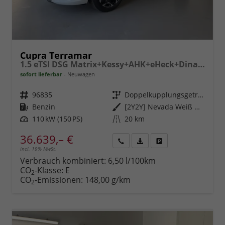
Cupra Terramar
1.5 eTSI DSG Matrix+Kessy+AHK+eHeck+Dinamica+CarPlay+eHeck+GV5
sofort lieferbar
Neuwagen
Fahrzeugnr.
96835
Getriebe
Doppelkupplungsgetriebe (DSG)
Kraftstoff
Benzin
Außenfarbe
[2Y2Y] Nevada Weiß Metallic
Leistung
110 kW (150 PS)
Kilometerstand
20 km
36.639,– €
incl. 19% MwSt.
Rückruf
PDF-
Fahrzeug
anfordern
Datei,
drucken,
Verbrauch kombiniert:
6,50 l/100km
Fahrzeugexposé
parken
CO
-Klasse:
E
2
drucken
oder
CO
-Emissionen:
148,00 g/km
2
vergleichen