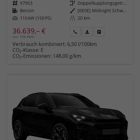
Fahrzeugnr.
97953
Getriebe
Doppelkupplungsgetriebe (DSG)
Kraftstoff
Benzin
Außenfarbe
[0E0E] Midnight Schwarz Metallic
Leistung
110 kW (150 PS)
Kilometerstand
20 km
36.639,– €
incl. 19% MwSt.
Rückruf
PDF-
Fahrzeug
anfordern
Datei,
drucken,
Verbrauch kombiniert:
6,50 l/100km
Fahrzeugexposé
parken
CO
-Klasse:
E
2
drucken
oder
CO
-Emissionen:
148,00 g/km
2
vergleichen