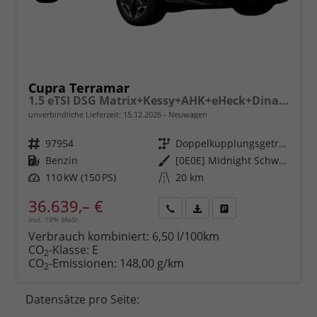
Cupra Terramar
1.5 eTSI DSG Matrix+Kessy+AHK+eHeck+Dinamica+CarPlay+eHeck+GV5
unverbindliche Lieferzeit:
15.12.2026
Neuwagen
Fahrzeugnr.
97954
Getriebe
Doppelkupplungsgetriebe (DSG)
Kraftstoff
Benzin
Außenfarbe
[0E0E] Midnight Schwarz Metallic
Leistung
110 kW (150 PS)
Kilometerstand
20 km
36.639,– €
incl. 19% MwSt.
Rückruf
PDF-
Fahrzeug
anfordern
Datei,
drucken,
Verbrauch kombiniert:
6,50 l/100km
Fahrzeugexposé
parken
CO
-Klasse:
E
2
drucken
oder
CO
-Emissionen:
148,00 g/km
2
vergleichen
Datensätze pro Seite: