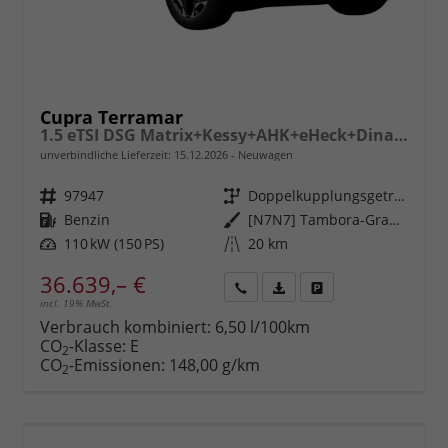
Cupra Terramar
1.5 eTSI DSG Matrix+Kessy+AHK+eHeck+Dinamica+CarPlay+eHeck+GV5
unverbindliche Lieferzeit:
15.12.2026
Neuwagen
Fahrzeugnr.
97947
Getriebe
Doppelkupplungsgetriebe (DSG)
Kraftstoff
Benzin
Außenfarbe
[N7N7] Tambora-Grau Metallic
Leistung
110 kW (150 PS)
Kilometerstand
20 km
36.639,– €
incl. 19% MwSt.
Rückruf
PDF-
Fahrzeug
anfordern
Datei,
drucken,
Verbrauch kombiniert:
6,50 l/100km
Fahrzeugexposé
parken
CO
-Klasse:
E
2
drucken
oder
CO
-Emissionen:
148,00 g/km
2
vergleichen