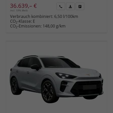
36.639,– €
incl. 19% MwSt.
Rückruf
PDF-
Fahrzeug
anfordern
Datei,
drucken,
Verbrauch kombiniert:
6,50 l/100km
Fahrzeugexposé
parken
CO
-Klasse:
E
2
drucken
oder
CO
-Emissionen:
148,00 g/km
2
vergleichen