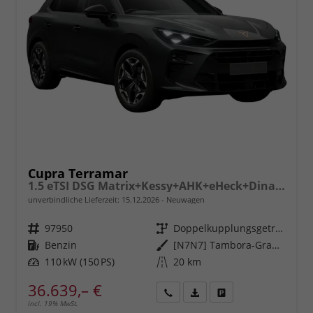
Cupra Terramar
1.5 eTSI DSG Matrix+Kessy+AHK+eHeck+Dinamica+CarPlay+eHeck+GV5
unverbindliche Lieferzeit:
15.12.2026
Neuwagen
Fahrzeugnr.
97950
Getriebe
Doppelkupplungsgetriebe (DSG)
Kraftstoff
Benzin
Außenfarbe
[N7N7] Tambora-Grau Metallic
Leistung
110 kW (150 PS)
Kilometerstand
20 km
36.639,– €
incl. 19% MwSt.
Rückruf
PDF-
Fahrzeug