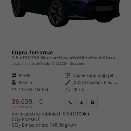
Cupra Terramar
1.5 eTSI DSG Matrix+Kessy+AHK+eHeck+Dinamica+CarPlay+eHeck+GV5
unverbindliche Lieferzeit:
15.12.2026
Neuwagen
Fahrzeugnr.
97945
Getriebe
Doppelkupplungsgetriebe (DSG)
Kraftstoff
Benzin
Außenfarbe
[2D2D] Cosmos-Blau Metallic
Leistung
110 kW (150 PS)
Kilometerstand
20 km
36.639,– €
incl. 19% MwSt.
Rückruf
PDF-
Fahrzeug
anfordern
Datei,
drucken,
Verbrauch kombiniert:
6,50 l/100km
Fahrzeugexposé
parken
CO
-Klasse:
E
2
drucken
oder
CO
-Emissionen:
148,00 g/km
2
vergleichen