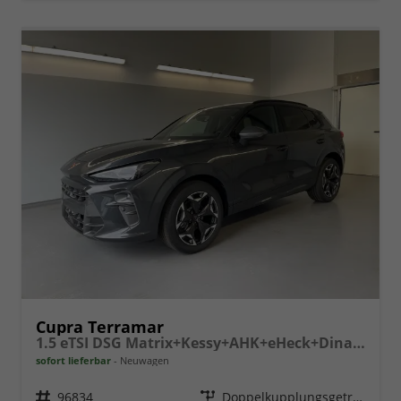
Cupra Terramar
1.5 eTSI DSG Matrix+Kessy+AHK+eHeck+Dinamica+CarPlay+eHeck+GV5
sofort lieferbar
Neuwagen
Fahrzeugnr.
96834
Getriebe
Doppelkupplungsgetriebe (DSG)