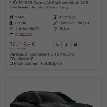
1,5 eTSI DSG Cupra,AHK schwenkbar -LAG.
sofort lieferbar
Fahrzeug mit Tageszulassung
Fahrzeugnr.
97441
Getriebe
Automatik
Kraftstoff
Benzin
Außenfarbe
Fjord Blau Uni (9K)
Leistung
110 kW (150 PS)
Kilometerstand
20 km
01.02.2026
36.119,– €
incl. 19% MwSt.
Rückruf
PDF-
Fahrzeug
anfordern
Datei,
drucken,
Verbrauch kombiniert:
6,10 l/100km
Fahrzeugexposé
parken
CO
-Klasse:
E
2
drucken
oder
CO
-Emissionen:
138,00 g/km
2
vergleichen