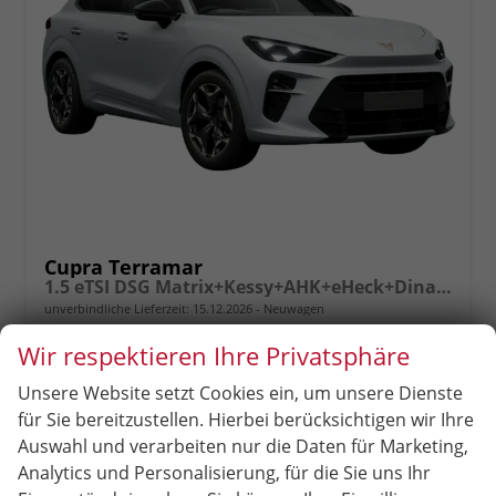
Cupra Terramar
1.5 eTSI DSG Matrix+Kessy+AHK+eHeck+Dinamica+CarPlay+eHeck+GV5
unverbindliche Lieferzeit:
15.12.2026
Neuwagen
Wir respektieren Ihre Privatsphäre
Fahrzeugnr.
97943
Getriebe
Doppelkupplungsgetriebe (DSG)
Kraftstoff
Benzin
Außenfarbe
[2Y2Y] Nevada-Weiß Metallic
Unsere Website setzt Cookies ein, um unsere Dienste
Leistung
110 kW (150 PS)
Kilometerstand
20 km
für Sie bereitzustellen. Hierbei berücksichtigen wir Ihre
Auswahl und verarbeiten nur die Daten für Marketing,
36.639,– €
Analytics und Personalisierung, für die Sie uns Ihr
incl. 19% MwSt.
Rückruf
PDF-
Fahrzeug
anfordern
Datei,
drucken,