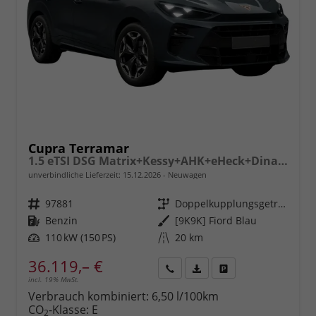
Cupra Terramar
1.5 eTSI DSG Matrix+Kessy+AHK+eHeck+Dinamica+CarPlay+eHeck+GV5
unverbindliche Lieferzeit:
15.12.2026
Neuwagen
Fahrzeugnr.
97881
Getriebe
Doppelkupplungsgetriebe (DSG)
Kraftstoff
Benzin
Außenfarbe
[9K9K] Fiord Blau
Leistung
110 kW (150 PS)
Kilometerstand
20 km
36.119,– €
incl. 19% MwSt.
Rückruf
PDF-
Fahrzeug
anfordern
Datei,
drucken,
Verbrauch kombiniert:
6,50 l/100km
Fahrzeugexposé
parken
CO
-Klasse:
E
2