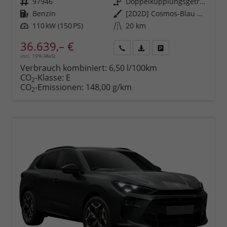
Fahrzeugnr.
97946
Getriebe
Doppelkupplungsgetriebe (DSG)
Kraftstoff
Benzin
Außenfarbe
[2D2D] Cosmos-Blau Metallic
Leistung
110 kW (150 PS)
Kilometerstand
20 km
36.639,– €
incl. 19% MwSt.
Rückruf
PDF-
Fahrzeug
anfordern
Datei,
drucken,
Verbrauch kombiniert:
6,50 l/100km
Fahrzeugexposé
parken
CO
-Klasse:
E
2
drucken
oder
CO
-Emissionen:
148,00 g/km
2
vergleichen