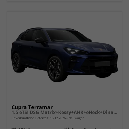
Cupra Terramar
1.5 eTSI DSG Matrix+Kessy+AHK+eHeck+Dinamica+CarPlay+eHeck+GV5
unverbindliche Lieferzeit:
15.12.2026
Neuwagen