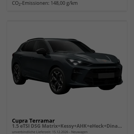
drucken
oder
CO
-Emissionen:
148,00 g/km
2
vergleichen
Cupra Terramar
1.5 eTSI DSG Matrix+Kessy+AHK+eHeck+Dinamica+CarPlay+eHeck+GV5
unverbindliche Lieferzeit:
15.12.2026
Neuwagen