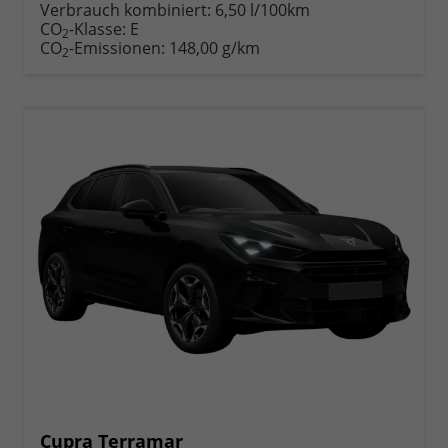
anfordern
Datei,
drucken,
Verbrauch kombiniert:
6,50 l/100km
Fahrzeugexposé
parken
CO
-Klasse:
E
2
drucken
oder
CO
-Emissionen:
148,00 g/km
2
vergleichen
Cupra Terramar