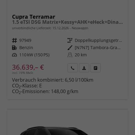
Cupra Terramar
1.5 eTSI DSG Matrix+Kessy+AHK+eHeck+Dinamica+CarPlay+eHeck+GV5
unverbindliche Lieferzeit:
15.12.2026
Neuwagen
Fahrzeugnr.
97949
Getriebe
Doppelkupplungsgetriebe (DSG)
Kraftstoff
Benzin
Außenfarbe
[N7N7] Tambora-Grau Metallic
Leistung
110 kW (150 PS)
Kilometerstand
20 km
36.639,– €
incl. 19% MwSt.
Rückruf
PDF-
Fahrzeug
anfordern
Datei,
drucken,
Verbrauch kombiniert:
6,50 l/100km
Fahrzeugexposé
parken
CO
-Klasse:
E
2
drucken
oder
CO
-Emissionen:
148,00 g/km
2
vergleichen