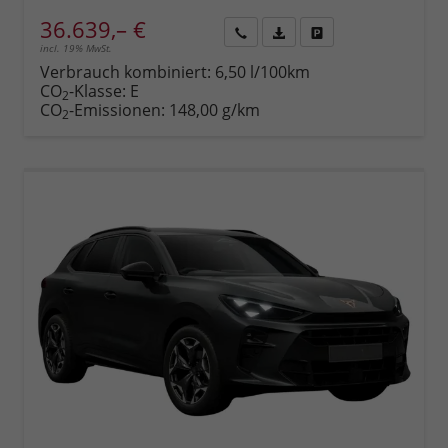
36.639,– €
incl. 19% MwSt.
Rückruf
PDF-
Fahrzeug
anfordern
Datei,
drucken,
Verbrauch kombiniert:
6,50 l/100km
Fahrzeugexposé
parken
CO
-Klasse:
E
2
drucken
oder
CO
-Emissionen:
148,00 g/km
2
vergleichen