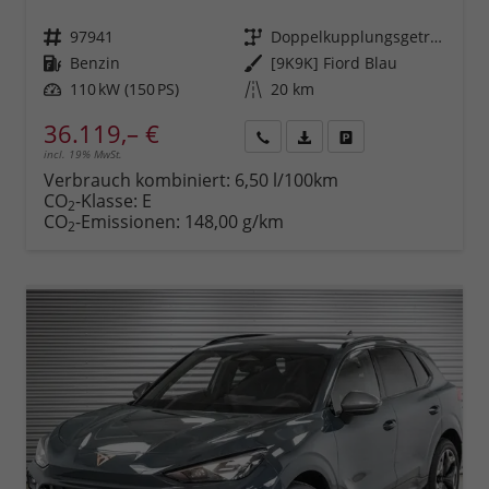
Fahrzeugnr.
97941
Getriebe
Doppelkupplungsgetriebe (DSG)
Kraftstoff
Benzin
Außenfarbe
[9K9K] Fiord Blau
Leistung
110 kW (150 PS)
Kilometerstand
20 km
36.119,– €
incl. 19% MwSt.
Rückruf
PDF-
Fahrzeug
anfordern
Datei,
drucken,
Verbrauch kombiniert:
6,50 l/100km
Fahrzeugexposé
parken
CO
-Klasse:
E
2
drucken
oder
CO
-Emissionen:
148,00 g/km
2
vergleichen