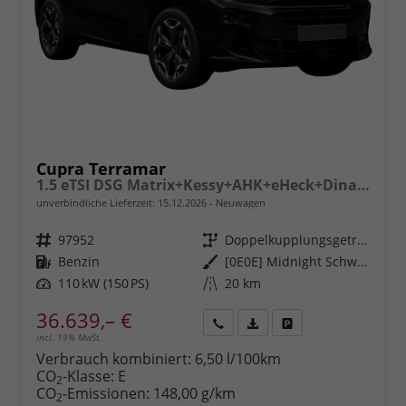
Cupra Terramar
1.5 eTSI DSG Matrix+Kessy+AHK+eHeck+Dinamica+CarPlay+eHeck+GV5
unverbindliche Lieferzeit:
15.12.2026
Neuwagen
Fahrzeugnr.
97952
Getriebe
Doppelkupplungsgetriebe (DSG)
Kraftstoff
Benzin
Außenfarbe
[0E0E] Midnight Schwarz Metallic
Leistung
110 kW (150 PS)
Kilometerstand
20 km
36.639,– €
incl. 19% MwSt.
Rückruf
PDF-
Fahrzeug
anfordern
Datei,
drucken,
Verbrauch kombiniert:
6,50 l/100km
Fahrzeugexposé
parken
CO
-Klasse:
E
2
drucken
oder
CO
-Emissionen:
148,00 g/km
2
vergleichen