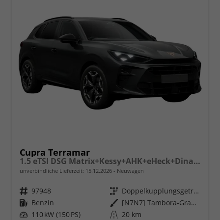
Cupra Terramar
1.5 eTSI DSG Matrix+Kessy+AHK+eHeck+Dinamica+CarPlay+eHeck+GV5
unverbindliche Lieferzeit:
15.12.2026
Neuwagen
Fahrzeugnr.
97948
Getriebe
Doppelkupplungsgetriebe (DSG)
Kraftstoff
Benzin
Außenfarbe
[N7N7] Tambora-Grau Metallic
Leistung
110 kW (150 PS)
Kilometerstand
20 km