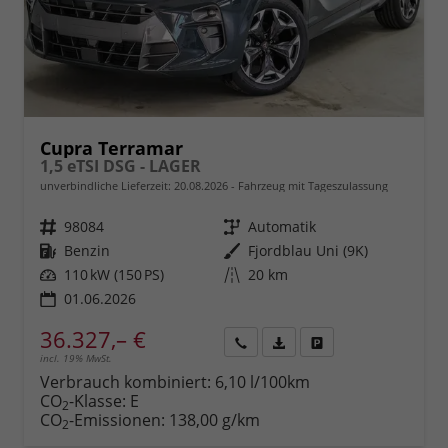
Cupra Terramar
1,5 eTSI DSG - LAGER
unverbindliche Lieferzeit:
20.08.2026
Fahrzeug mit Tageszulassung
Fahrzeugnr.
98084
Getriebe
Automatik
Kraftstoff
Benzin
Außenfarbe
Fjordblau Uni (9K)
Leistung
110 kW (150 PS)
Kilometerstand
20 km
01.06.2026
36.327,– €
incl. 19% MwSt.
Rückruf
PDF-
Fahrzeug
anfordern
Datei,
drucken,
Verbrauch kombiniert:
6,10 l/100km
Fahrzeugexposé
parken
CO
-Klasse:
E
2
drucken
oder
CO
-Emissionen:
138,00 g/km
2
vergleichen