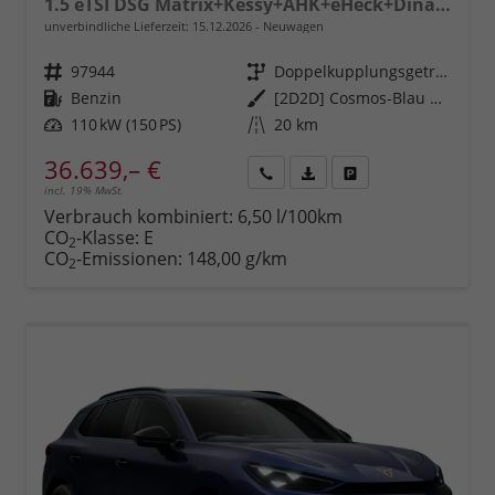
1.5 eTSI DSG Matrix+Kessy+AHK+eHeck+Dinamica+CarPlay+eHeck+GV5
unverbindliche Lieferzeit:
15.12.2026
Neuwagen
Fahrzeugnr.
97944
Getriebe
Doppelkupplungsgetriebe (DSG)
Kraftstoff
Benzin
Außenfarbe
[2D2D] Cosmos-Blau Metallic
Leistung
110 kW (150 PS)
Kilometerstand
20 km
36.639,– €
incl. 19% MwSt.
Rückruf
PDF-
Fahrzeug
anfordern
Datei,
drucken,
Verbrauch kombiniert:
6,50 l/100km
Fahrzeugexposé
parken
CO
-Klasse:
E
2
drucken
oder
CO
-Emissionen:
148,00 g/km
2
vergleichen