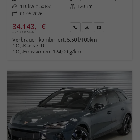
Leistung
110 kW (150 PS)
Kilometerstand
120 km
01.05.2026
34.143,– €
incl. 19% MwSt.
Rückruf
PDF-
Fahrzeug
anfordern
Datei,
drucken,
Verbrauch kombiniert:
5,50 l/100km
Fahrzeugexposé
parken
CO
-Klasse:
D
2
drucken
oder
CO
-Emissionen:
124,00 g/km
2
vergleichen