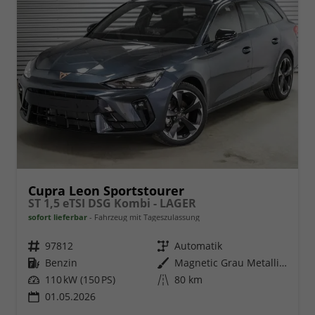
Cupra Leon Sportstourer
ST 1,5 eTSI DSG Kombi - LAGER
sofort lieferbar
Fahrzeug mit Tageszulassung
Fahrzeugnr.
97812
Getriebe
Automatik
Kraftstoff
Benzin
Außenfarbe
Magnetic Grau Metallic (S7)
Leistung
110 kW (150 PS)
Kilometerstand
80 km
01.05.2026