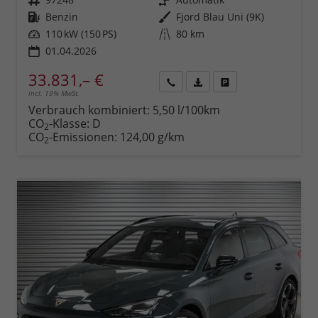
Kraftstoff
Benzin
Außenfarbe
Fjord Blau Uni (9K)
Leistung
110 kW (150 PS)
Kilometerstand
80 km
01.04.2026
33.831,– €
incl. 19% MwSt.
Rückruf
PDF-
Fahrzeug
anfordern
Datei,
drucken,
Verbrauch kombiniert:
5,50 l/100km
Fahrzeugexposé
parken
CO
-Klasse:
D
2
drucken
oder
CO
-Emissionen:
124,00 g/km
2
vergleichen