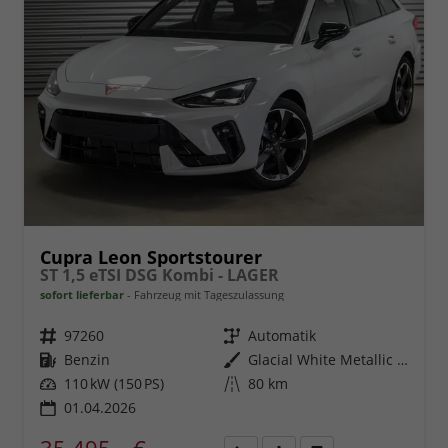
Cupra Leon Sportstourer
ST 1,5 eTSI DSG Kombi - LAGER
sofort lieferbar
Fahrzeug mit Tageszulassung
Fahrzeugnr.
97260
Getriebe
Automatik
Kraftstoff
Benzin
Außenfarbe
Glacial White Metallic (2Y)
Leistung
110 kW (150 PS)
Kilometerstand
80 km
01.04.2026