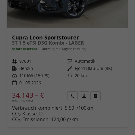
Cupra Leon Sportstourer
ST 1,5 eTSI DSG Kombi - LAGER
sofort lieferbar
Fahrzeug mit Tageszulassung
Fahrzeugnr.
97801
Getriebe
Automatik
Kraftstoff
Benzin
Außenfarbe
Fjord Blau Uni (9K)
Leistung
110 kW (150 PS)
Kilometerstand
20 km
01.05.2026
34.143,– €
incl. 19% MwSt.
Rückruf
PDF-
Fahrzeug
anfordern
Datei,
drucken,
Verbrauch kombiniert:
5,50 l/100km
Fahrzeugexposé
parken
CO
-Klasse:
D
2
drucken
oder
CO
-Emissionen:
124,00 g/km
2
vergleichen