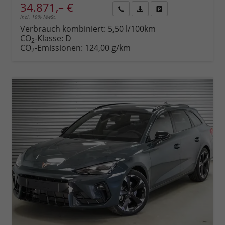
34.871,– €
incl. 19% MwSt.
Rückruf
PDF-
Fahrzeug
anfordern
Datei,
drucken,
Verbrauch kombiniert:
5,50 l/100km
Fahrzeugexposé
parken
CO
-Klasse:
D
2
drucken
oder
CO
-Emissionen:
124,00 g/km
2
vergleichen