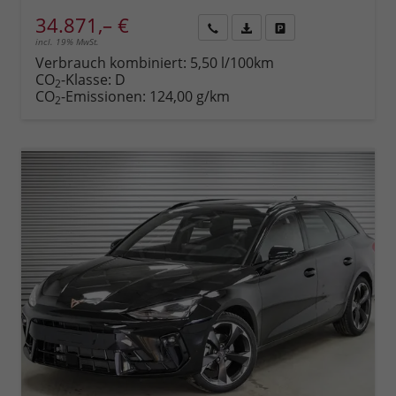
34.871,– €
incl. 19% MwSt.
Rückruf
PDF-
Fahrzeug
anfordern
Datei,
drucken,
Verbrauch kombiniert:
5,50 l/100km
Fahrzeugexposé
parken
CO
-Klasse:
D
2
drucken
oder
CO
-Emissionen:
124,00 g/km
2
vergleichen