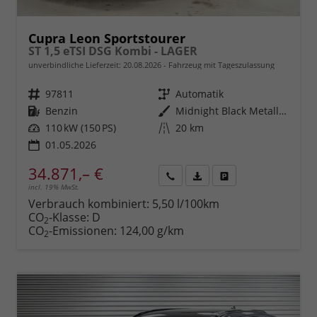
Cupra Leon Sportstourer
ST 1,5 eTSI DSG Kombi - LAGER
unverbindliche Lieferzeit:
20.08.2026
Fahrzeug mit Tageszulassung
Fahrzeugnr.
97811
Getriebe
Automatik
Kraftstoff
Benzin
Außenfarbe
Midnight Black Metallic (0E)
Leistung
110 kW (150 PS)
Kilometerstand
20 km
01.05.2026
34.871,– €
incl. 19% MwSt.
Rückruf
PDF-
Fahrzeug
anfordern
Datei,
drucken,
Verbrauch kombiniert:
5,50 l/100km
Fahrzeugexposé
parken
CO
-Klasse:
D
2
drucken
oder
CO
-Emissionen:
124,00 g/km
2
vergleichen