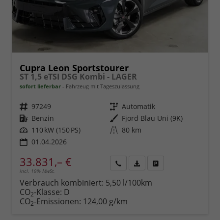
Cupra Leon Sportstourer
ST 1,5 eTSI DSG Kombi - LAGER
sofort lieferbar
Fahrzeug mit Tageszulassung
Fahrzeugnr.
97249
Getriebe
Automatik
Kraftstoff
Benzin
Außenfarbe
Fjord Blau Uni (9K)
Leistung
110 kW (150 PS)
Kilometerstand
80 km
01.04.2026
33.831,– €
incl. 19% MwSt.
Rückruf
PDF-
Fahrzeug
anfordern
Datei,
drucken,
Verbrauch kombiniert:
5,50 l/100km
Fahrzeugexposé
parken
CO
-Klasse:
D
2
drucken
oder
CO
-Emissionen:
124,00 g/km
2
vergleichen