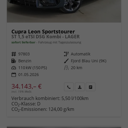
Cupra Leon Sportstourer
ST 1,5 eTSI DSG Kombi - LAGER
sofort lieferbar
Fahrzeug mit Tageszulassung
Fahrzeugnr.
97803
Getriebe
Automatik
Kraftstoff
Benzin
Außenfarbe
Fjord Blau Uni (9K)
Leistung
110 kW (150 PS)
Kilometerstand
20 km
01.05.2026
34.143,– €
incl. 19% MwSt.
Rückruf
PDF-
Fahrzeug
anfordern
Datei,
drucken,
Verbrauch kombiniert:
5,50 l/100km
Fahrzeugexposé
parken
CO
-Klasse:
D
2
drucken
oder
CO
-Emissionen:
124,00 g/km
2
vergleichen