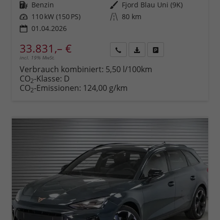
Kraftstoff
Benzin
Außenfarbe
Fjord Blau Uni (9K)
Leistung
110 kW (150 PS)
Kilometerstand
80 km
01.04.2026
33.831,– €
incl. 19% MwSt.
Rückruf
PDF-
Fahrzeug
anfordern
Datei,
drucken,
Verbrauch kombiniert:
5,50 l/100km
Fahrzeugexposé
parken
CO
-Klasse:
D
2
drucken
oder
CO
-Emissionen:
124,00 g/km
2
vergleichen