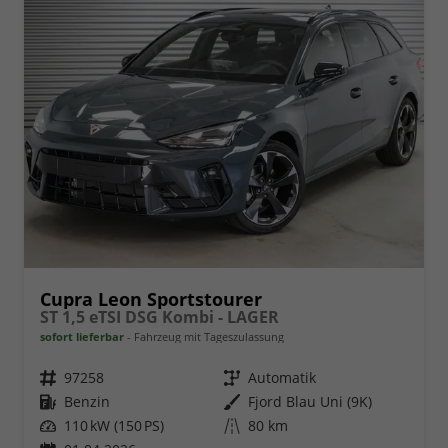
Cupra Leon Sportstourer
ST 1,5 eTSI DSG Kombi - LAGER
sofort lieferbar
Fahrzeug mit Tageszulassung
Fahrzeugnr.
97258
Getriebe
Automatik
Kraftstoff
Benzin
Außenfarbe
Fjord Blau Uni (9K)
Leistung
110 kW (150 PS)
Kilometerstand
80 km