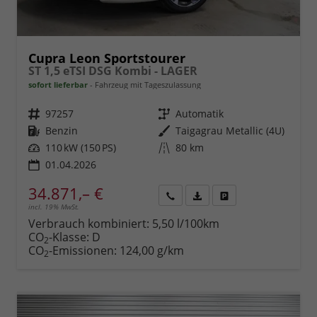
Cupra Leon Sportstourer
ST 1,5 eTSI DSG Kombi - LAGER
sofort lieferbar
Fahrzeug mit Tageszulassung
Fahrzeugnr.
97257
Getriebe
Automatik
Kraftstoff
Benzin
Außenfarbe
Taigagrau Metallic (4U)
Leistung
110 kW (150 PS)
Kilometerstand
80 km
01.04.2026
34.871,– €
incl. 19% MwSt.
Rückruf
PDF-
Fahrzeug
anfordern
Datei,
drucken,
Verbrauch kombiniert:
5,50 l/100km
Fahrzeugexposé
parken
CO
-Klasse:
D
2
drucken
oder
CO
-Emissionen:
124,00 g/km
2
vergleichen