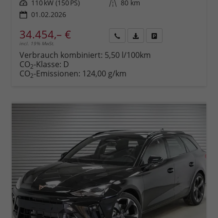
Leistung
110 kW (150 PS)
Kilometerstand
80 km
01.02.2026
34.454,– €
incl. 19% MwSt.
Rückruf
PDF-
Fahrzeug
anfordern
Datei,
drucken,
Verbrauch kombiniert:
5,50 l/100km
Fahrzeugexposé
parken
CO
-Klasse:
D
2
drucken
oder
CO
-Emissionen:
124,00 g/km
2
vergleichen