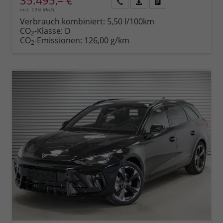
35.495,– €
incl. 19% MwSt.
Rückruf
PDF-
Fahrzeug
anfordern
Datei,
drucken,
Verbrauch kombiniert:
5,50 l/100km
Fahrzeugexposé
parken
CO
-Klasse:
D
2
drucken
oder
CO
-Emissionen:
126,00 g/km
2
vergleichen