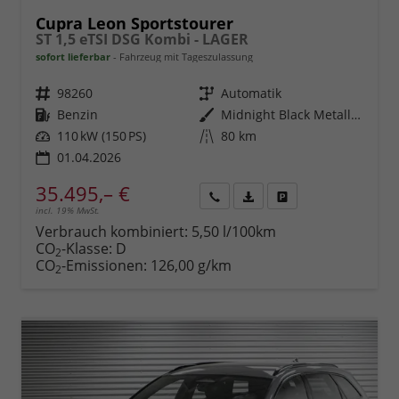
Cupra Leon Sportstourer
ST 1,5 eTSI DSG Kombi - LAGER
sofort lieferbar
Fahrzeug mit Tageszulassung
Fahrzeugnr.
98260
Getriebe
Automatik
Kraftstoff
Benzin
Außenfarbe
Midnight Black Metallic (0E)
Leistung
110 kW (150 PS)
Kilometerstand
80 km
01.04.2026
35.495,– €
incl. 19% MwSt.
Rückruf
PDF-
Fahrzeug
anfordern
Datei,
drucken,
Verbrauch kombiniert:
5,50 l/100km
Fahrzeugexposé
parken
CO
-Klasse:
D
2
drucken
oder
CO
-Emissionen:
126,00 g/km
2
vergleichen