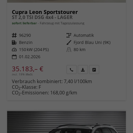
Cupra Leon Sportstourer
ST 2,0 TSI DSG 4x4 - LAGER
sofort lieferbar
Fahrzeug mit Tageszulassung
Fahrzeugnr.
96290
Getriebe
Automatik
Kraftstoff
Benzin
Außenfarbe
Fjord Blau Uni (9K)
Leistung
150 kW (204 PS)
Kilometerstand
80 km
01.02.2026
35.183,– €
incl. 19% MwSt.
Rückruf
PDF-
Fahrzeug
anfordern
Datei,
drucken,
Verbrauch kombiniert:
7,40 l/100km
Fahrzeugexposé
parken
CO
-Klasse:
F
2
drucken
oder
CO
-Emissionen:
168,00 g/km
2
vergleichen