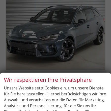
Cupra Leon Sportstourer
Wir respektieren Ihre Privatsphäre
ST 1,5 eTSI DSG Kombi - LAGER
sofort lieferbar
Fahrzeug mit Tageszulassung
Unsere Website setzt Cookies ein, um unsere Dienste
für Sie bereitzustellen. Hierbei berücksichtigen wir Ihre
Fahrzeugnr.
97252
Getriebe
Automatik
Auswahl und verarbeiten nur die Daten für Marketing,
Kraftstoff
Benzin
Außenfarbe
Fjord Blau Uni (9K)
Analytics und Personalisierung, für die Sie uns Ihr
Leistung
110 kW (150 PS)
Kilometerstand
80 km