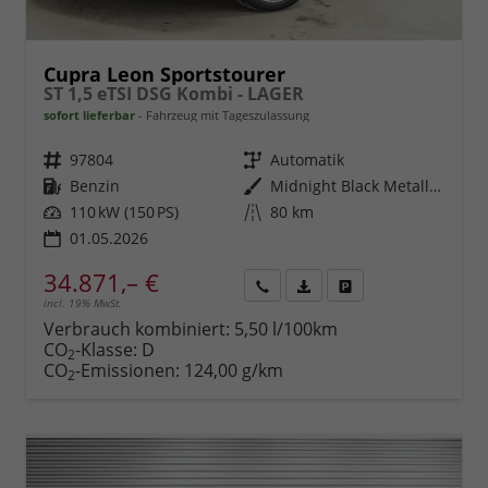
Cupra Leon Sportstourer
ST 1,5 eTSI DSG Kombi - LAGER
sofort lieferbar
Fahrzeug mit Tageszulassung
Fahrzeugnr.
97804
Getriebe
Automatik
Kraftstoff
Benzin
Außenfarbe
Midnight Black Metallic (0E)
Leistung
110 kW (150 PS)
Kilometerstand
80 km
01.05.2026
34.871,– €
incl. 19% MwSt.
Rückruf
PDF-
Fahrzeug
anfordern
Datei,
drucken,
Verbrauch kombiniert:
5,50 l/100km
Fahrzeugexposé
parken
CO
-Klasse:
D
2
drucken
oder
CO
-Emissionen:
124,00 g/km
2
vergleichen