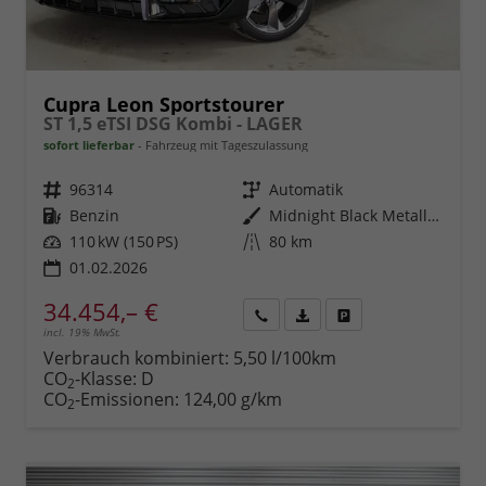
Cupra Leon Sportstourer
ST 1,5 eTSI DSG Kombi - LAGER
sofort lieferbar
Fahrzeug mit Tageszulassung
Fahrzeugnr.
96314
Getriebe
Automatik
Kraftstoff
Benzin
Außenfarbe
Midnight Black Metallic (0E)
Leistung
110 kW (150 PS)
Kilometerstand
80 km
01.02.2026
34.454,– €
incl. 19% MwSt.
Rückruf
PDF-
Fahrzeug
anfordern
Datei,
drucken,
Verbrauch kombiniert:
5,50 l/100km
Fahrzeugexposé
parken
CO
-Klasse:
D
2
drucken
oder
CO
-Emissionen:
124,00 g/km
2
vergleichen