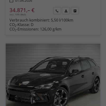
01.04.2026
34.871,– €
incl. 19% MwSt.
Rückruf
PDF-
Fahrzeug
anfordern
Datei,
drucken,
Verbrauch kombiniert:
5,50 l/100km
Fahrzeugexposé
parken
CO
-Klasse:
D
2
drucken
oder
CO
-Emissionen:
126,00 g/km
2
vergleichen