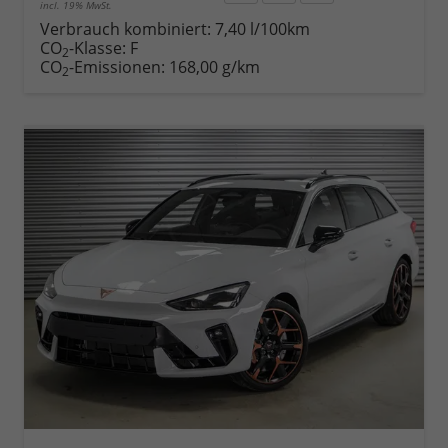
incl. 19% MwSt.
Rückruf
PDF-
Fahrzeug
anfordern
Datei,
drucken,
Verbrauch kombiniert:
7,40 l/100km
Fahrzeugexposé
parken
CO
-Klasse:
F
2
drucken
oder
CO
-Emissionen:
168,00 g/km
2
vergleichen