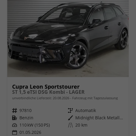
Cupra Leon Sportstourer
ST 1,5 eTSI DSG Kombi - LAGER
unverbindliche Lieferzeit:
20.08.2026
Fahrzeug mit Tageszulassung
Fahrzeugnr.
97810
Getriebe
Automatik
Kraftstoff
Benzin
Außenfarbe
Midnight Black Metallic (0E)
Leistung
110 kW (150 PS)
Kilometerstand
20 km
01.05.2026