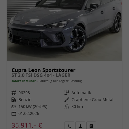
Cupra Leon Sportstourer
ST 2,0 TSI DSG 4x4 - LAGER
sofort lieferbar
Fahrzeug mit Tageszulassung
Fahrzeugnr.
96293
Getriebe
Automatik
Kraftstoff
Benzin
Außenfarbe
Graphene Grau Metallic (R6)
Leistung
150 kW (204 PS)
Kilometerstand
80 km
01.02.2026
35.911,– €