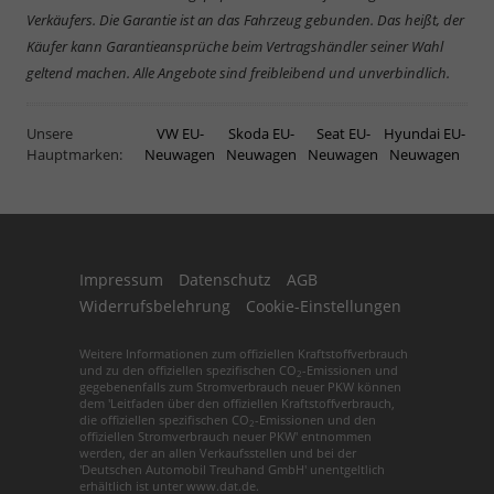
Verkäufers. Die Garantie ist an das Fahrzeug gebunden. Das heißt, der
Käufer kann Garantieansprüche beim Vertragshändler seiner Wahl
geltend machen. Alle Angebote sind freibleibend und unverbindlich.
Unsere
VW EU-
Skoda EU-
Seat EU-
Hyundai EU-
Hauptmarken:
Neuwagen
Neuwagen
Neuwagen
Neuwagen
Impressum
Datenschutz
AGB
Widerrufsbelehrung
Cookie-Einstellungen
Weitere Informationen zum offiziellen Kraftstoffverbrauch
und zu den offiziellen spezifischen CO
-Emissionen und
2
gegebenenfalls zum Stromverbrauch neuer PKW können
dem 'Leitfaden über den offiziellen Kraftstoffverbrauch,
die offiziellen spezifischen CO
-Emissionen und den
2
offiziellen Stromverbrauch neuer PKW' entnommen
werden, der an allen Verkaufsstellen und bei der
'Deutschen Automobil Treuhand GmbH' unentgeltlich
erhältlich ist unter www.dat.de.