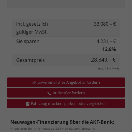
incl. gesetzlich
33.080,– €
gültiger MwSt.
Sie sparen:
4.231,– €
12,8%
28.849,– €
Gesamtpreis
incl. 19% MwSt.
unverbindliches Angebot anfordern
Rückruf anfordern
Fahrzeug drucken, parken oder vergleichen
Neuwagen-Finanzierung über die AKF-Bank:
Finanzieren Sie Ihr Fahrzeug ab 5,99% effektivem Jahreszins