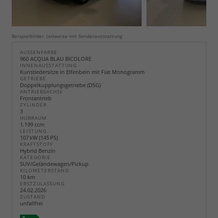
Beispielbilder, teilweise mit Sonderausstattung
AUSSENFARBE
960 ACQUA BLAU BICOLORE
INNENAUSSTATTUNG
Kunstledersitze in Elfenbein mit Fiat Monogramm
GETRIEBE
Doppelkupplungsgetriebe (DSG)
ANTRIEBSACHSE
Frontantrieb
ZYLINDER
3
HUBRAUM
1.199 ccm
LEISTUNG
107 kW (145 PS)
KRAFTSTOFF
Hybrid Benzin
KATEGORIE
SUV/Geländewagen/Pickup
KILOMETERSTAND
10 km
ERSTZULASSUNG
24.02.2026
ZUSTAND
unfallfrei