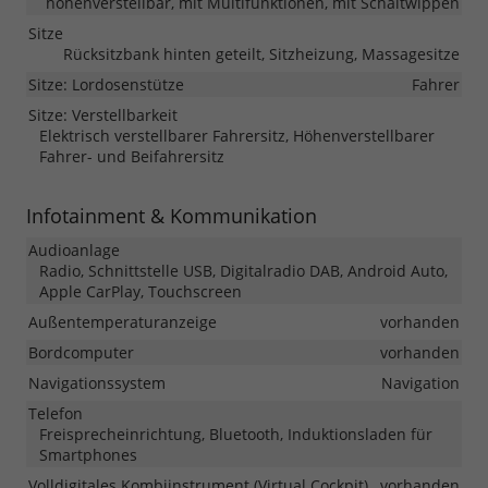
höhenverstellbar, mit Multifunktionen, mit Schaltwippen
Sitze
Rücksitzbank hinten geteilt, Sitzheizung, Massagesitze
Sitze: Lordosenstütze
Fahrer
Sitze: Verstellbarkeit
Elektrisch verstellbarer Fahrersitz, Höhenverstellbarer
Fahrer- und Beifahrersitz
Infotainment & Kommunikation
Audioanlage
Radio, Schnittstelle USB, Digitalradio DAB, Android Auto,
Apple CarPlay, Touchscreen
Außentemperaturanzeige
vorhanden
Bordcomputer
vorhanden
Navigationssystem
Navigation
Telefon
Freisprecheinrichtung, Bluetooth, Induktionsladen für
Smartphones
Volldigitales Kombiinstrument (Virtual Cockpit)
vorhanden