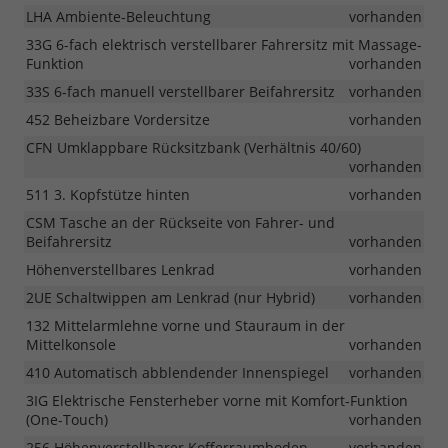
LHA Ambiente-Beleuchtung
vorhanden
33G 6-fach elektrisch verstellbarer Fahrersitz mit Massage-
Funktion
vorhanden
33S 6-fach manuell verstellbarer Beifahrersitz
vorhanden
452 Beheizbare Vordersitze
vorhanden
CFN Umklappbare Rücksitzbank (Verhältnis 40/60)
vorhanden
511 3. Kopfstütze hinten
vorhanden
CSM Tasche an der Rückseite von Fahrer- und
Beifahrersitz
vorhanden
Höhenverstellbares Lenkrad
vorhanden
2UE Schaltwippen am Lenkrad (nur Hybrid)
vorhanden
132 Mittelarmlehne vorne und Stauraum in der
Mittelkonsole
vorhanden
410 Automatisch abblendender Innenspiegel
vorhanden
3IG Elektrische Fensterheber vorne mit Komfort-Funktion
(One-Touch)
vorhanden
256 Höhenverstellbarer Kofferraumboden
vorhanden