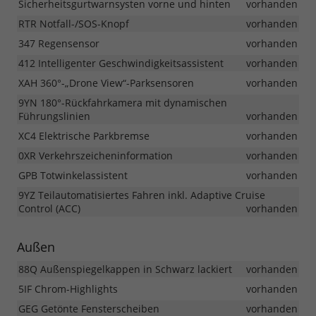
Sicherheitsgurtwarnsysten vorne und hinten
vorhanden
RTR Notfall-/SOS-Knopf
vorhanden
347 Regensensor
vorhanden
412 Intelligenter Geschwindigkeitsassistent
vorhanden
XAH 360°-„Drone View“-Parksensoren
vorhanden
9YN 180°-Rückfahrkamera mit dynamischen
Führungslinien
vorhanden
XC4 Elektrische Parkbremse
vorhanden
0XR Verkehrszeicheninformation
vorhanden
GPB Totwinkelassistent
vorhanden
9YZ Teilautomatisiertes Fahren inkl. Adaptive Cruise
Control (ACC)
vorhanden
Außen
88Q Außenspiegelkappen in Schwarz lackiert
vorhanden
5IF Chrom-Highlights
vorhanden
GEG Getönte Fensterscheiben
vorhanden