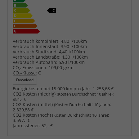
Verbrauch kombiniert:
4,80 l/100km
Verbrauch Innenstadt:
3,90 l/100km
Verbrauch Stadtrand:
4,40 l/100km
Verbrauch Landstraße:
4,30 l/100km
Verbrauch Autobahn:
5,90 l/100km
CO
-Emissionen:
109,00 g/km
2
CO
-Klasse:
C
2
Download
Energiekosten bei 15.000 km pro Jahr:
1.255,68 €
CO2 Kosten (niedrig)
:
(Kosten Durchschnitt 10 Jahre)
981,- €
CO2 Kosten (mittel)
:
(Kosten Durchschnitt 10 Jahre)
2.329,88 €
CO2 Kosten (hoch)
:
(Kosten Durchschnitt 10 Jahre)
3.597,- €
Jahressteuer:
52,- €