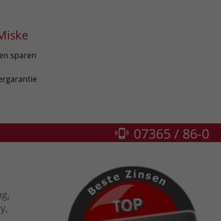
Miske
len sparen
ergarantie
07365 / 86-0
ng,
y,