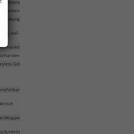
t
fahrkamera
vorhanden
volenkung
cht, Voll-
Pannenkit
vorhanden
eyless Go)
bnehmbar
ktrisch
Heckklappe
gedunkelt)