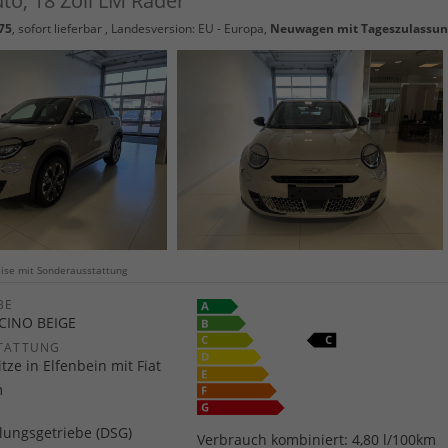
to, 18 Zoll LM Räder
75
,
sofort lieferbar
, Landesversion: EU - Europa,
Neuwagen mit Tageszulassu
weise mit Sonderausstattung
E
CINO BEIGE
TATTUNG
tze in Elfenbein mit Fiat
m
ungsgetriebe (DSG)
Verbrauch kombiniert:
4,80 l/100km