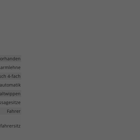
vorhanden
larmlehne
isch 4-fach
automatik
haltwippen
ssagesitze
Fahrer
fahrersitz