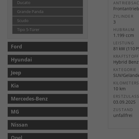
Ducato
ANTRIEBSA
Frontantrie
Grande Panda
ZYLINDER
Scudo
3
Tipo 5-Türer
HUBRAUM
1.199 ccm
LEISTUNG
Ford
81 kW (110 P
KRAFTSTOFF
Hyundai
Hybrid Benz
KATEGORIE
Jeep
SUV/Geländ
KILOMETER
Kia
10 km
ERSTZULAS
Mercedes-Benz
03.09.2025
ZUSTAND
MG
unfallfrei
Nissan
Opel