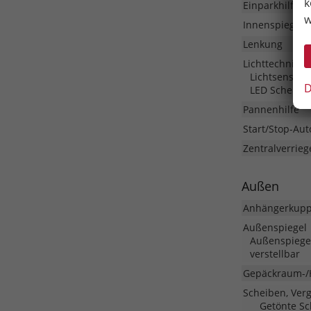
k
Einparkhilfe
w
Innenspiegel 
Lenkung
Lichttechnik
Lichtsensor, 
D
LED Scheinw
Pannenhilfe
Start/Stop-Aut
Zentralverrieg
Außen
Anhängerkupp
Außenspiegel
Außenspiegel
verstellbar
Gepäckraum-/
Scheiben, Ver
Getönte Sc