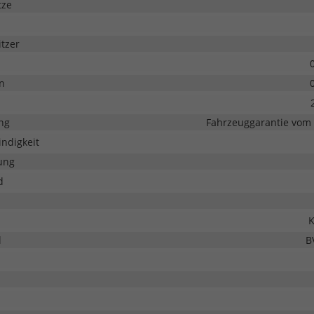
tze
tzer
n
ng
Fahrzeuggarantie vom 
ndigkeit
ung
d
K
l
B