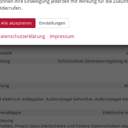
önnen Ihre Einwilligung jederzeit mit Wirkung für die Zukunf
Park Distance Control vorne, Park Distance Control hinten, Rück
iderrufen.
automatisch abblendend
Ser
Alle akzeptieren
Einstellungen
Nebelscheinwerfer mit Kurvenlicht, LED-Rückleuchten, LED-Tagfahrli
atenschutzerklärung
Impressum
erfer
omatik
elung
Schlüssellose Zentralverriegelung (K
lung
A
 elektrisch anklappbar, Außenspiegel beheizbar, Außenspiegel ele
Heckklappe
Elektrische 
glasung
heiben, Privacy Glass (Heckscheibe und hintere Seitenscheiben ab