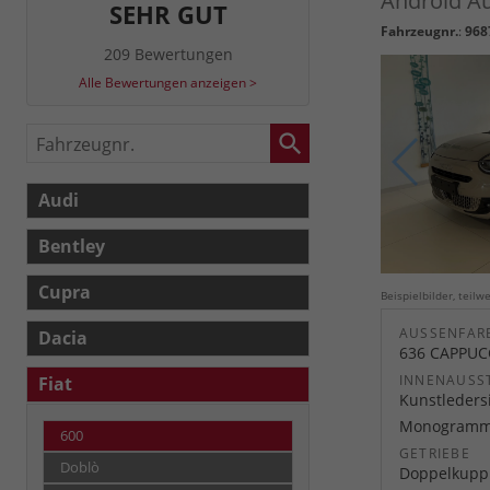
Android Au
SEHR GUT
Fahrzeugnr.
:
968
209 Bewertungen
Alle Bewertungen anzeigen >
Fahrzeugnr.
Audi
Bentley
Cupra
Beispielbilder, teil
AUSSENFARB
Dacia
636 CAPPUC
INNENAUSS
Fiat
Kunstledersi
Monogram
600
GETRIEBE
Doblò
Doppelkuppl