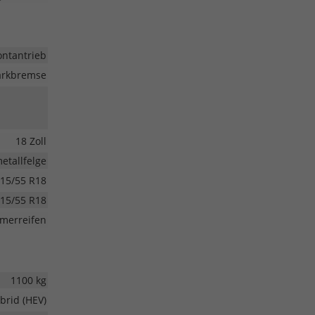
ontantrieb
Parkbremse
18 Zoll
etallfelge
15/55 R18
15/55 R18
merreifen
1100 kg
brid (HEV)