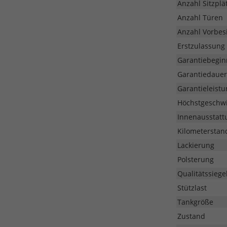
Anzahl Sitzplä
Anzahl Türen
Anzahl Vorbesi
Erstzulassung
Garantiebegin
Garantiedauer
Garantieleistu
Höchstgeschwi
Innenausstatt
Kilometerstan
Lackierung
Polsterung
Qualitätssiege
Stützlast
Tankgröße
Zustand