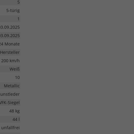
5
5-türig
1
03.09.2025
03.09.2025
24 Monate
Hersteller
200 km/h
Weiß
10
Metallic
unstleder
VFK-Siegel
48 kg
44 l
unfallfrei