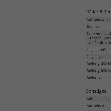
Räder & Te
Antriebsachse
Bremsen
Fahrwerk- un
Antischlupfre
Reifendruckk
Felgengröße
Felgentyp
Reifengröße h
Reifengröße v
Reifentyp
Sonstiges
Anhängelast (
Antriebsart