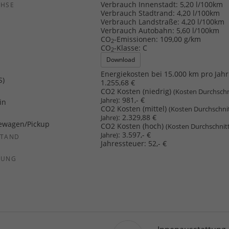
Verbrauch Innenstadt:
5,20 l/100km
CHSE
Verbrauch Stadtrand:
4,20 l/100km
b
Verbrauch Landstraße:
4,20 l/100km
Verbrauch Autobahn:
5,60 l/100km
CO
-Emissionen:
109,00 g/km
2
CO
-Klasse:
C
2
Download
Energiekosten bei 15.000 km pro Jahr
S)
1.255,68 €
CO2 Kosten (niedrig)
(Kosten Durchschn
:
981,- €
Jahre)
in
CO2 Kosten (mittel)
(Kosten Durchschni
:
2.329,88 €
Jahre)
ewagen/Pickup
CO2 Kosten (hoch)
(Kosten Durchschnit
:
3.597,- €
Jahre)
STAND
Jahressteuer:
52,- €
SUNG
Innenausstattung