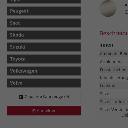
A
Peugeot
6
Seat
Beschreib
Skoda
Innen
Suzuki
Ambiente-Bel
Toyota
Armlehnen
Fensterheber
Volkswagen
Klimatisierung
Volvo
Lenkrad
Sitze
Geparkte Fahrzeuge (
0
)
Sitze: Lordose
Sitze: Verstell
Anmelden
Ele