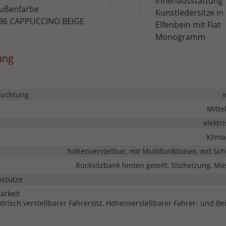
Innenausstattung
ußenfarbe
Kunstledersitze in
36 CAPPUCCINO BEIGE
Elfenbein mit Fiat
Monogramm
ung
euchtung
Mitte
elektr
Klima
höhenverstellbar, mit Multifunktionen, mit Sc
Rücksitzbank hinten geteilt, Sitzheizung, Ma
nstütze
barkeit
ktrisch verstellbarer Fahrersitz, Höhenverstellbarer Fahrer- und Bei