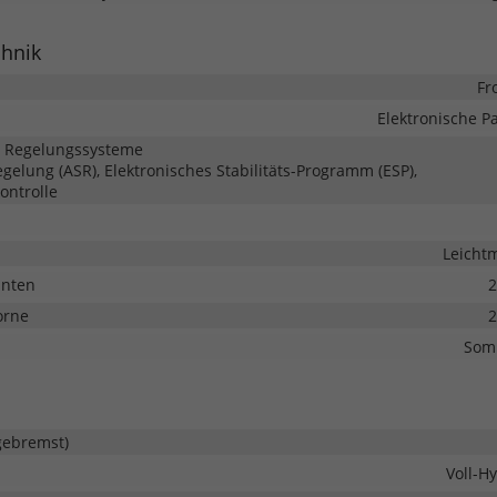
chnik
Fr
Elektronische 
d Regelungssysteme
gelung (ASR), Elektronisches Stabilitäts-Programm (ESP),
ontrolle
Leichtm
inten
2
orne
2
Som
gebremst)
Voll-Hy