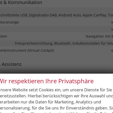
nt & Kommunikation
Schnittstelle USB, Digitalradio DAB, Android Auto, Apple CarPlay, T
turanzeige
stem
Navigation mit 
Freisprecheinrichtung, Bluetooth, Induktionsladen für S
Kombiinstrument (Virtual Cockpit)
& Assistenz
er-/Kopfairbags Vorne, Beifahrerairbag abschaltbar, Beifahrerairba
Wir respektieren Ihre Privatsphäre
fairbags Hinten
eme
nsere Website setzt Cookies ein, um unsere Dienste für Sie
 Tempomat, Notbremsassistent (City-Safety), Berganfahrassistent,
ereitzustellen. Hierbei berücksichtigen wir Ihre Auswahl un
istent, Abstandstempomat adaptiv (ACC), Verkehrzeichenerkennung
erarbeiten nur die Daten für Marketing, Analytics und
tent, Stauassistent, Müdigkeitserkennungs-Sensor, Notrufsystem,
ersonalisierung, für die Sie uns Ihr Einverständnis geben. Si
stem