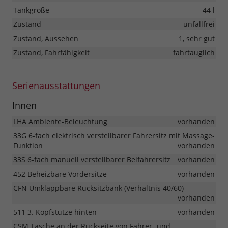
Tankgröße
44 l
Zustand
unfallfrei
Zustand, Aussehen
1, sehr gut
Zustand, Fahrfähigkeit
fahrtauglich
Serienausstattungen
Innen
LHA Ambiente-Beleuchtung
vorhanden
33G 6-fach elektrisch verstellbarer Fahrersitz mit Massage-
Funktion
vorhanden
33S 6-fach manuell verstellbarer Beifahrersitz
vorhanden
452 Beheizbare Vordersitze
vorhanden
CFN Umklappbare Rücksitzbank (Verhältnis 40/60)
vorhanden
511 3. Kopfstütze hinten
vorhanden
CSM Tasche an der Rückseite von Fahrer- und