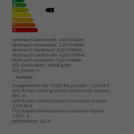
Verbrauch kombiniert:
4,80 l/100km
Verbrauch Innenstadt:
5,20 l/100km
Verbrauch Stadtrand:
4,20 l/100km
Verbrauch Landstraße:
4,20 l/100km
Verbrauch Autobahn:
5,60 l/100km
CO
-Emissionen:
109,00 g/km
2
CO
-Klasse:
C
2
Download
Energiekosten bei 15.000 km pro Jahr:
1.255,68 €
CO2 Kosten (niedrig)
:
(Kosten Durchschnitt 10 Jahre)
981,- €
CO2 Kosten (mittel)
:
(Kosten Durchschnitt 10 Jahre)
2.329,88 €
CO2 Kosten (hoch)
:
(Kosten Durchschnitt 10 Jahre)
3.597,- €
Jahressteuer:
52,- €