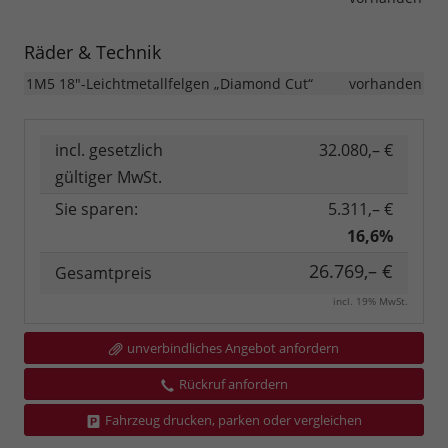
Räder & Technik
1M5 18"-Leichtmetallfelgen „Diamond Cut“
vorhanden
incl. gesetzlich
32.080,– €
gültiger MwSt.
Sie sparen:
5.311,– €
16,6%
26.769,– €
Gesamtpreis
incl. 19% MwSt.
unverbindliches Angebot anfordern
Rückruf anfordern
Fahrzeug drucken, parken oder vergleichen