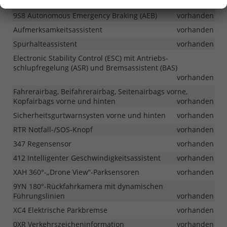
9Z0 Passive Entry
vorhanden
9S8 Autonomous Emergency Braking (AEB)
vorhanden
Aufmerksamkeitsassistent
vorhanden
Spurhalteassistent
vorhanden
Electronic Stability Control (ESC) mit Antriebs-
schlupfregelung (ASR) und Bremsassistent (BAS)
vorhanden
Fahrerairbag, Beifahrerairbag, Seitenairbags vorne,
Kopfairbags vorne und hinten
vorhanden
Sicherheitsgurtwarnsysten vorne und hinten
vorhanden
RTR Notfall-/SOS-Knopf
vorhanden
347 Regensensor
vorhanden
412 Intelligenter Geschwindigkeitsassistent
vorhanden
XAH 360°-„Drone View“-Parksensoren
vorhanden
9YN 180°-Rückfahrkamera mit dynamischen
Führungslinien
vorhanden
XC4 Elektrische Parkbremse
vorhanden
0XR Verkehrszeicheninformation
vorhanden