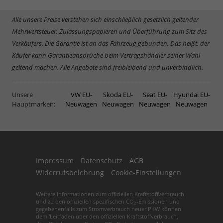
Alle unsere Preise verstehen sich einschließlich gesetzlich geltender
Mehrwertsteuer, Zulassungspapieren und Überführung zum Sitz des
Verkäufers. Die Garantie ist an das Fahrzeug gebunden. Das heißt, der
Käufer kann Garantieansprüche beim Vertragshändler seiner Wahl
geltend machen. Alle Angebote sind freibleibend und unverbindlich.
Unsere
VW EU-
Skoda EU-
Seat EU-
Hyundai EU-
Hauptmarken:
Neuwagen
Neuwagen
Neuwagen
Neuwagen
Impressum
Datenschutz
AGB
Widerrufsbelehrung
Cookie-Einstellungen
Weitere Informationen zum offiziellen Kraftstoffverbrauch
und zu den offiziellen spezifischen CO
-Emissionen und
2
gegebenenfalls zum Stromverbrauch neuer PKW können
dem 'Leitfaden über den offiziellen Kraftstoffverbrauch,