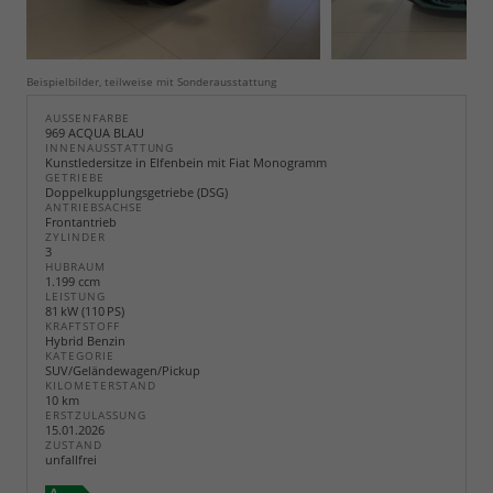
Beispielbilder, teilweise mit Sonderausstattung
AUSSENFARBE
969 ACQUA BLAU
INNENAUSSTATTUNG
Kunstledersitze in Elfenbein mit Fiat Monogramm
GETRIEBE
Doppelkupplungsgetriebe (DSG)
ANTRIEBSACHSE
Frontantrieb
ZYLINDER
3
HUBRAUM
1.199 ccm
LEISTUNG
81 kW (110 PS)
KRAFTSTOFF
Hybrid Benzin
KATEGORIE
SUV/Geländewagen/Pickup
KILOMETERSTAND
10 km
ERSTZULASSUNG
15.01.2026
ZUSTAND
unfallfrei