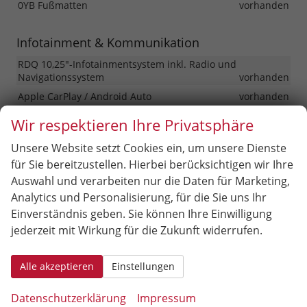
0YB Fußmatten
vorhanden
Infotainment & Kommunikation
RDQ 10,25"-Infotainmentsystem inkl. Radio und
Navigationssystem
vorhanden
Apple CarPlay / Android Auto
vorhanden
JAL 7"-TFT-Instrumentenanzeige
vorhanden
Wir respektieren Ihre Privatsphäre
RCG Audiosystem mit 6 Lautsprechern
vorhanden
Unsere Website setzt Cookies ein, um unsere Dienste
RFX Kabelloses Smartphone-Ladepad
vorhanden
für Sie bereitzustellen. Hierbei berücksichtigen wir Ihre
USB-A- und USB-C-Anschluss vorne
vorhanden
Auswahl und verarbeiten nur die Daten für Marketing,
RS4 USB-C-Anschluss hinten
vorhanden
Analytics und Personalisierung, für die Sie uns Ihr
RTK Uconnect Services
vorhanden
Einverständnis geben. Sie können Ihre Einwilligung
jederzeit mit Wirkung für die Zukunft widerrufen.
12-V-Anschluss vorne
vorhanden
Alle akzeptieren
Einstellungen
Sicherheit & Assistenz
GX4 Keyless Go
vorhanden
Datenschutzerklärung
Impressum