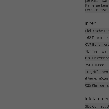
J36 Paket "Saf
Kameraerkennu
Fernlichtassis
Innen
Elektrische Fe
162 Fahrersitz
CV7 Beifahrere
7ET Trennwand
026 Elektrisc
396 Fußboden 
Türgriff inne
6 Verzurrösen
025 Klimaanla
Infotainme
3B0 Connect Bo