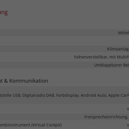
ung
Mitte
Klimaanlag
höhenverstellbar, mit Multi
Umklappbarer Bei
nt & Kommunikation
tstelle USB, Digitalradio DAB, Farbdisplay, Android Auto, Apple CarP
Freisprecheinrichtung,
Kombiinstrument (Virtual Cockpit)