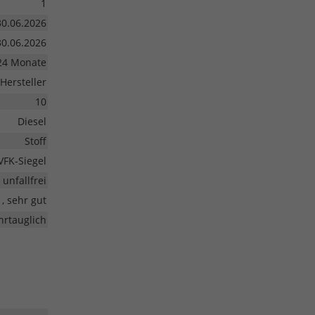
1
30.06.2026
30.06.2026
24 Monate
Hersteller
10
Diesel
Stoff
VFK-Siegel
unfallfrei
1, sehr gut
hrtauglich