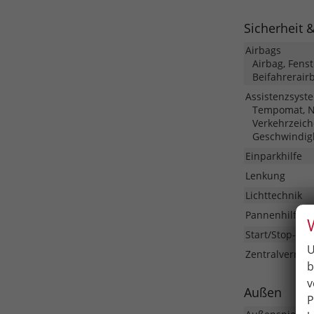
Sicherheit 
Airbags
Airbag, Fens
Beifahrerair
Assistenzsyst
Tempomat, No
Verkehrzeich
Geschwindig
Einparkhilfe
Lenkung
Lichttechnik
Pannenhilfe
Start/Stop-Aut
U
Zentralverrieg
b
v
Außen
P