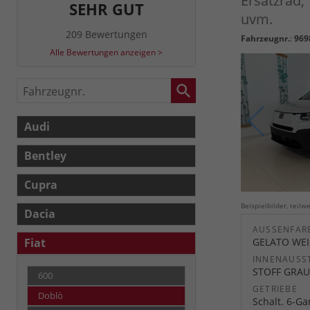
Ersatzrad,
SEHR GUT
uvm.
209 Bewertungen
Fahrzeugnr.
:
969
Alle Bewertungen anzeigen >
Fahrzeugnr.
Audi
Bentley
Cupra
Beispielbilder, teil
Dacia
AUSSENFARB
Fiat
GELATO WEI
INNENAUSS
STOFF GRAU
600
GETRIEBE
Doblò
Schalt. 6-G