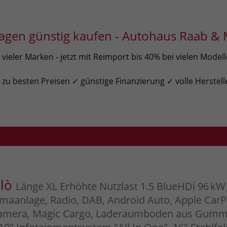
gen günstig kaufen - Autohaus Raab & 
ieler Marken - jetzt mit Reimport bis 40% bei vielen Model
u besten Preisen ✓ günstige Finanzierung ✓ volle Herstell
blò
Länge XL Erhöhte Nutzlast 1.5 BlueHDi 96 kW
limaanlage, Radio, DAB, Android Auto, Apple CarP
amera, Magic Cargo, Laderaumboden aus Gummi