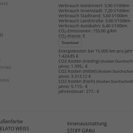
CHSE
Verbrauch kombiniert:
5,90 l/100km
b
Verbrauch Innenstadt:
7,20 l/100km
Verbrauch Stadtrand:
5,60 l/100km
Verbrauch Landstraße:
5,00 l/100km
Verbrauch Autobahn:
6,40 l/100km
CO
-Emissionen:
155,00 g/km
2
S)
CO
-Klasse:
E
2
Download
Energiekosten bei 15.000 km pro Jahr
1.424,85 €
s
CO2 Kosten (niedrig)
(Kosten Durchschn
:
1.395,- €
Jahre)
STAND
CO2 Kosten (mittel)
(Kosten Durchschni
:
3.313,12 €
Jahre)
SUNG
CO2 Kosten (hoch)
(Kosten Durchschnit
:
5.115,- €
Jahre)
Jahressteuer:
277,- €
ußenfarbe
Innenausstattung
ELATO WEISS
STOFF GRAU