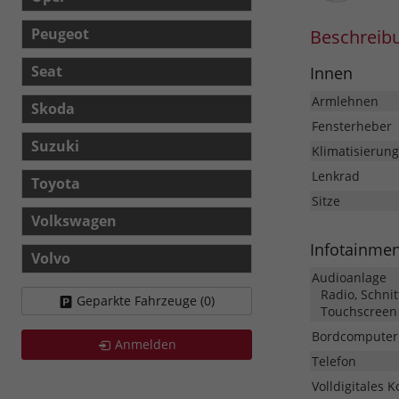
Peugeot
Beschreib
Seat
Innen
Armlehnen
Skoda
Fensterheber
Suzuki
Klimatisierung
Lenkrad
Toyota
Sitze
Volkswagen
Infotainme
Volvo
Audioanlage
Radio, Schnit
Geparkte Fahrzeuge (
0
)
Touchscreen
Bordcomputer
Anmelden
Telefon
Volldigitales 