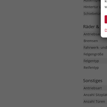
Außenspiegel
k
w
Hintertür (Art)
Schiebetür
Räder & Te
D
Antriebsachse
Bremsen
Fahrwerk- un
Felgengröße
Felgentyp
Reifentyp
Sonstiges
Antriebsart
Anzahl Sitzplä
Anzahl Türen