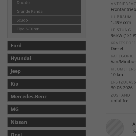
Ducato
ANTRIEBSA
Frontantrie
Grande Panda
HUBRAUM
Scudo
1.499 ccm
Tipo 5-Türer
LEISTUNG
96 kW (131 P
KRAFTSTOFF
Ford
Diesel
KATEGORIE
Hyundai
Van/Minibu
KILOMETER
Jeep
10 km
ERSTZULAS
Kia
30.06.2026
ZUSTAND
Mercedes-Benz
unfallfrei
MG
Nissan
A
G
Opel