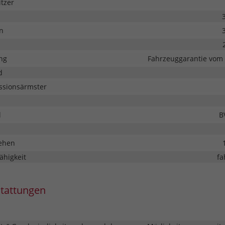
tzer
n
ng
Fahrzeuggarantie vom 
d
issionsärmster
l
B
ehen
ähigkeit
fa
stattungen