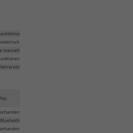
larmlehne
elektrisch
e manuell
funktionen
fahrersitz
lay,
vorhanden
 Bluetooth
vorhanden