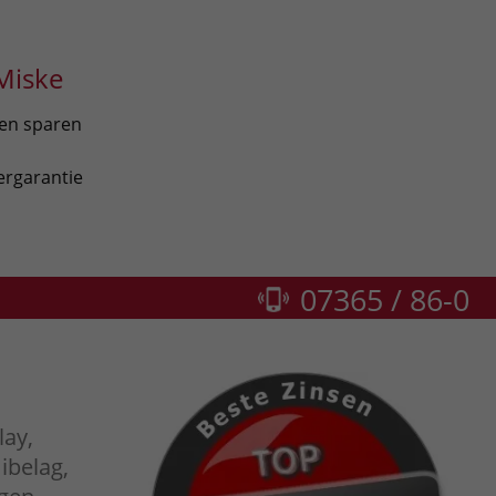
Miske
len sparen
ergarantie
07365 / 86-0
lay,
belag,