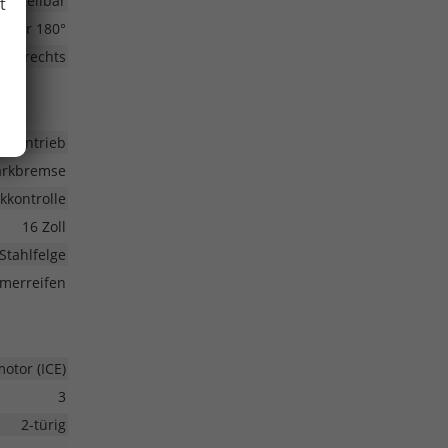
erstellbar
t
cktür 180°
tür rechts
ontantrieb
Parkbremse
kkontrolle
16 Zoll
Stahlfelge
merreifen
tor (ICE)
3
2-türig