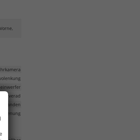
 Vorne,
fahrkamera
volenkung
heinwerfer
eserverad
vorhanden
nbedienung
d
e