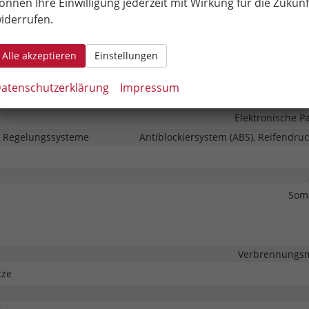
Außenspiegel beheizbar, Außenspiegel elektrisch v
önnen Ihre Einwilligung jederzeit mit Wirkung für die Zukunf
iderrufen.
He
Schiebe
Alle akzeptieren
Einstellungen
chnik
atenschutzerklärung
Impressum
Fr
Elektronische 
d Regelungssysteme
Antiblockiersystem (ABS), Reifendruc
Som
Verbrennungsmo
tze