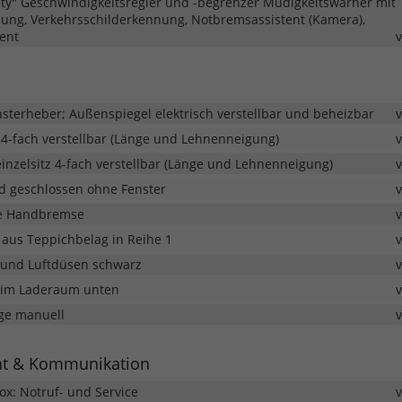
ety" Geschwindigkeitsregler und -begrenzer Müdigkeitswarner mit
ng, Verkehrsschilderkennung, Notbremsassistent (Kamera),
tent
nsterheber; Außenspiegel elektrisch verstellbar und beheizbar
 4-fach verstellbar (Länge und Lehnenneigung)
inzelsitz 4-fach verstellbar (Länge und Lehnenneigung)
 geschlossen ohne Fenster
he Handbremse
aus Teppichbelag in Reihe 1
n und Luftdüsen schwarz
 im Laderaum unten
ge manuell
nt & Kommunikation
x: Notruf- und Service