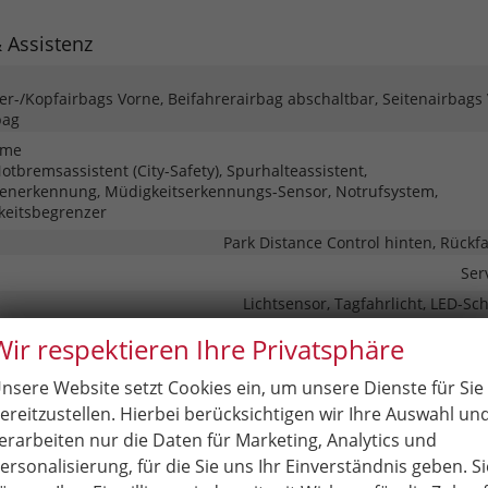
& Assistenz
ter-/Kopfairbags Vorne, Beifahrerairbag abschaltbar, Seitenairbags
bag
eme
tbremsassistent (City-Safety), Spurhalteassistent,
enerkennung, Müdigkeitserkennungs-Sensor, Notrufsystem,
keitsbegrenzer
Park Distance Control hinten, Rück
Ser
Lichtsensor, Tagfahrlicht, LED-Sc
R
Wir respektieren Ihre Privatsphäre
omatik
nsere Website setzt Cookies ein, um unsere Dienste für Sie
elung
Zentralverriegelung mit Funkfer
ereitzustellen. Hierbei berücksichtigen wir Ihre Auswahl un
erarbeiten nur die Daten für Marketing, Analytics und
ersonalisierung, für die Sie uns Ihr Einverständnis geben. Si