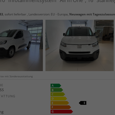
 10" Infotainmentsystem "All In One", 16" Stahlfel
83
,
sofort lieferbar
, Landesversion: EU - Europa,
Neuwagen mit Tageszulassu
weise mit Sonderausstattung
E
SS
TATTUNG
ang