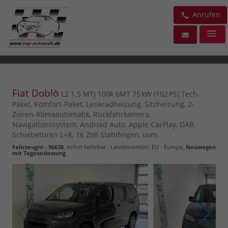
Anrufen
Fiat Doblò
L2 1.5 MTJ 100k 6MT 75 kW (102 PS) Tech-
Paket, Komfort-Paket, Lenkradheizung, Sitzheizung, 2-
Zonen-Klimaautomatik, Rückfahrkamera,
Navigationssystem, Android Auto, Apple CarPlay, DAB,
Schiebetüren L+R, 16 Zoll Stahlfelgen, uvm.
Fahrzeugnr.
:
96638
,
sofort lieferbar
, Landesversion: EU - Europa,
Neuwagen
mit Tageszulassung