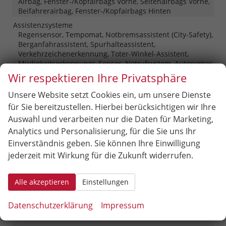
Airbag, Fenster-/Kopfairbags Vorne, Seitenairbags Vorne,
Beifahrerairbag, Fenster-/Kopfairbags Hinten
Assistenzsysteme
Regensensor, Tempomat, Notbremsassistent (City-Safety),
Berganfahrassistent, Spurhalteassistent,
Verkehrzeichenerkennung, Toter-Winkel-Assistent,
Müdigkeitserkennungs-Sensor, Notrufsystem, Autonomes
Notbremssystem, Geschwindigkeitsbegrenzer,
Wir respektieren Ihre Privatsphäre
Bergabfahrassistent
Unsere Website setzt Cookies ein, um unsere Dienste
Einparkhilfe
für Sie bereitzustellen. Hierbei berücksichtigen wir Ihre
Park Distance Control vorne, Park Distance Control
hinten, Rückfahrkamera
Auswahl und verarbeiten nur die Daten für Marketing,
Lichttechnik
Analytics und Personalisierung, für die Sie uns Ihr
Lichtsensor, Nebelscheinwerfer, LED-Scheinwerfer,
Einverständnis geben. Sie können Ihre Einwilligung
Fernlichtassistent
jederzeit mit Wirkung für die Zukunft widerrufen.
Pannenhilfe
Pannenkit
Zentralverriegelung
Alle akzeptieren
Einstellungen
Schlüssellose Zentralverriegelung (Keyless Go)
Datenschutzerklärung
Impressum
Außen