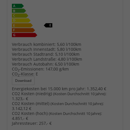
Verbrauch kombiniert:
5,60 l/100km
Verbrauch Innenstadt:
5,80 l/100km
Verbrauch Stadtrand:
5,10 l/100km
Verbrauch Landstraße:
4,80 l/100km
Verbrauch Autobahn:
6,50 l/100km
CO
-Emissionen:
147,00 g/km
2
CO
-Klasse:
E
2
Download
Energiekosten bei 15.000 km pro Jahr:
1.352,40 €
CO2 Kosten (niedrig)
:
(Kosten Durchschnitt 10 Jahre)
1.323,- €
CO2 Kosten (mittel)
:
(Kosten Durchschnitt 10 Jahre)
3.142,12 €
CO2 Kosten (hoch)
:
(Kosten Durchschnitt 10 Jahre)
4.851,- €
Jahressteuer:
257,- €