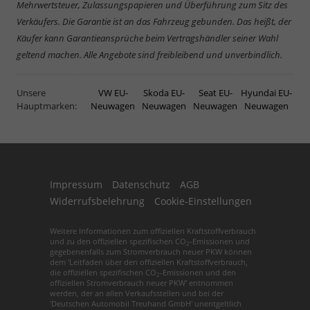
Mehrwertsteuer, Zulassungspapieren und Überführung zum Sitz des
Verkäufers. Die Garantie ist an das Fahrzeug gebunden. Das heißt, der
Käufer kann Garantieansprüche beim Vertragshändler seiner Wahl
geltend machen. Alle Angebote sind freibleibend und unverbindlich.
Unsere
VW EU-
Skoda EU-
Seat EU-
Hyundai EU-
Hauptmarken:
Neuwagen
Neuwagen
Neuwagen
Neuwagen
Impressum
Datenschutz
AGB
Widerrufsbelehrung
Cookie-Einstellungen
Weitere Informationen zum offiziellen Kraftstoffverbrauch
und zu den offiziellen spezifischen CO
-Emissionen und
2
gegebenenfalls zum Stromverbrauch neuer PKW können
dem 'Leitfaden über den offiziellen Kraftstoffverbrauch,
die offiziellen spezifischen CO
-Emissionen und den
2
offiziellen Stromverbrauch neuer PKW' entnommen
werden, der an allen Verkaufsstellen und bei der
'Deutschen Automobil Treuhand GmbH' unentgeltlich