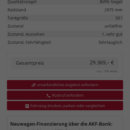
Qualitätssiegel
BVFK-Siegel
Radstand
2975 mm
Tankgröße
50 l
Zustand
unfallfrei
Zustand, Aussehen
1, sehr gut
Zustand, Fahrfähigkeit
fahrtauglich
29.369,– €
Gesamtpreis
incl. 19% MwSt.
unverbindliches Angebot anfordern
Rückruf anfordern
Fahrzeug drucken, parken oder vergleichen
Neuwagen-Finanzierung über die AKF-Bank: