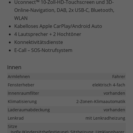
Uconnect™ 10-Zoll-HD-Touchscreen und 3D-
Online-Navigation, DAB, 2x USB-C, Bluetooth,
WLAN
Kabelloses Apple CarPlay/Android Auto
4 Lautsprecher + 2 Hochtöner
Konnektivitätsdienste
E-Call – SOS-Notrufsystem
Innen
Armlehnen
Fahrer
Fensterheber
elektrisch 4-fach
Innenraumfilter
vorhanden
Klimatisierung
2-Zonen-Klimaautomatik
Laderaumabdeckung
vorhanden
Lenkrad
mit Lenkradheizung
Sitze
Isofix (Kindersitzbefestigung), Sitzheizung, Umklappbarer