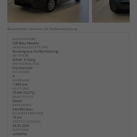
Beispielbilder, teilweise mit Sonderausstattung
AUSSENFARBE
528 Blau Metallic
INNENAUSSTATTUNG
Dunkelgraue Stoffpolsterung
GETRIEBE
Schalt. 6-Gang
ANTRIEBSACHSE
Frontantrieb
ZYLINDER
4
HUBRAUM
1.499 ccm
LEISTUNG
75 kW (102 PS)
KRAFTSTOFF
Diesel
KATEGORIE
Van/Minibus
KILOMETERSTAND
15 km
ERSTZULASSUNG
26.03.2026
ZUSTAND
unfallfrei