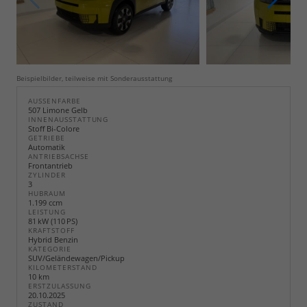
Beispielbilder, teilweise mit Sonderausstattung
AUSSENFARBE
507 Limone Gelb
INNENAUSSTATTUNG
Stoff Bi-Colore
GETRIEBE
Automatik
ANTRIEBSACHSE
Frontantrieb
ZYLINDER
3
HUBRAUM
1.199 ccm
LEISTUNG
81 kW (110 PS)
KRAFTSTOFF
Hybrid Benzin
KATEGORIE
SUV/Geländewagen/Pickup
KILOMETERSTAND
10 km
ERSTZULASSUNG
20.10.2025
ZUSTAND