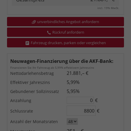
incl. 19% MwSt.
unverbindliches Angebot anfordern
Rückruf anfordern
Fahrzeug drucken, parken oder vergleichen
Neuwagen-Finanzierung über die AKF-Bank:
Finanzieren Sie Ihr Fahrzeug ab 5,99% effektivem Jahreszins
21.881,– €
Nettodarlehensbetrag
5,99%
Effektiver Jahreszins
5,95%
Gebundener Sollzinssatz
€
Anzahlung
€
Schlussrate
Anzahl der Monatsraten
351,– €