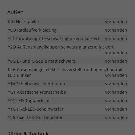
Außen
KJU Heckspoiler
vorhanden
Y0O Radlaufverkleidung
vorhanden
Y2I Türaußengriffe schwarz glänzend lackiert
vorhanden
Y2Q Außenspiegelkappen schwarz glänzend lackiert
vorhanden
Y0G B- und C-Säule matt schwarz
vorhanden
KLH Außenspiegel elektrisch verstell- und beheizbar, mit
LED-Blinker
vorhanden
Y1V Scheibenwischer hinten
vorhanden
YG1 Akustische Frontscheibe
vorhanden
Y0T LED-Tagfahrlicht
vorhanden
Y1G Pixel-LED-Scheinwerfer
vorhanden
Y26 Pixel-LED-Rückleuchten
vorhanden
Räder & Technik