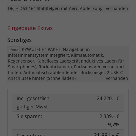
D6J + D63 16"-Stahlfelgen mit Aero-Abdeckung
vorhanden
Eingebaute Extras
Sonstiges
KYW „TECH“-PAKET: Navigation in
Extra
Infotainmentsystem integriert, Klimaautomatik,
Regensensor, Kabelloses Ladegerät (induktives Laden für
Smartphones), Rückfahrkamera, Parksensoren vorne und
hinten, Automatisch abblendender Rückspiegel, 2 USB-C-
Anschlüsse hinten (Schnellladen),
vorhanden
incl. gesetzlich
24.220,– €
gültiger MwSt.
Sie sparen:
2.339,– €
9,7%
21.881,– €
Gesamtpreis