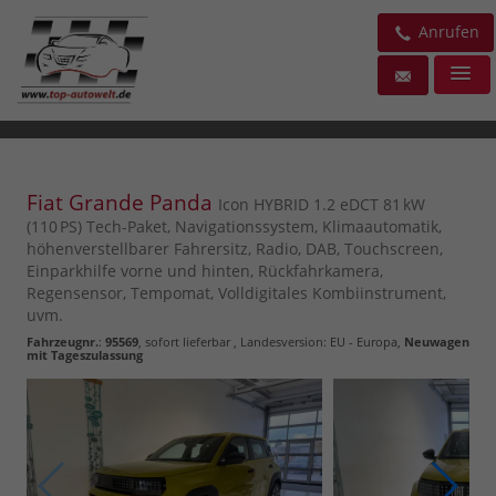
Anrufen
Fiat Grande Panda
Icon HYBRID 1.2 eDCT 81 kW
(110 PS) Tech-Paket, Navigationssystem, Klimaautomatik,
höhenverstellbarer Fahrersitz, Radio, DAB, Touchscreen,
Einparkhilfe vorne und hinten, Rückfahrkamera,
Regensensor, Tempomat, Volldigitales Kombiinstrument,
uvm.
Fahrzeugnr.
:
95569
,
sofort lieferbar
, Landesversion: EU - Europa,
Neuwagen
mit Tageszulassung