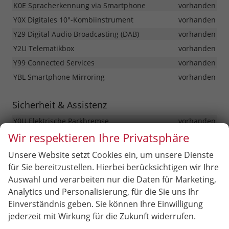
K0E Spracherkennung via Smartphone
vorhanden
Y0X Digitales 10"-Kombiinstrument
vorhanden
Y29 Digital Audio Broadcasting (DAB)
vorhanden
Y2U Telematikbox
vorhanden
Y99 Connected Services
vorhanden
YBL Smartphone Mirroring
vorhanden
Sicherheit & Assistenz
Y0U Elektrische Parkbremse
vorhanden
Wir respektieren Ihre Privatsphäre
Y0V E-TOGGLE Schalthebel
vorhanden
Y1C Funkschlüssel mit klappbarem Schlüssel inkl.
Unsere Website setzt Cookies ein, um unsere Dienste
zusätzlichem mechanischen Ersatz- schlüssel
vorhanden
für Sie bereitzustellen. Hierbei berücksichtigen wir Ihre
Y2S Dämmerungssensor
vorhanden
Auswahl und verarbeiten nur die Daten für Marketing,
K01 ISOFIX-Halterung hinten (an den äußeren Sitzen)
Analytics und Personalisierung, für die Sie uns Ihr
vorhanden
Einverständnis geben. Sie können Ihre Einwilligung
Y2J Parksensoren hinten
vorhanden
jederzeit mit Wirkung für die Zukunft widerrufen.
Y00 Berganfahrhilfe
vorhanden