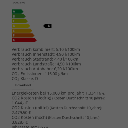
unfallfrei
Verbrauch kombiniert:
5,10 l/100km
Verbrauch Innenstadt:
4,90 l/100km
Verbrauch Stadtrand:
4,40 l/100km
Verbrauch Landstraße:
4,50 l/100km
Verbrauch Autobahn:
6,20 l/100km
CO
-Emissionen:
116,00 g/km
2
CO
-Klasse:
D
2
Download
Energiekosten bei 15.000 km pro Jahr:
1.334,16 €
CO2 Kosten (niedrig)
:
(Kosten Durchschnitt 10 Jahre)
1.044,- €
CO2 Kosten (mittel)
:
(Kosten Durchschnitt 10 Jahre)
2.479,50 €
CO2 Kosten (hoch)
:
(Kosten Durchschnitt 10 Jahre)
3.828,- €
Jahressteuer:
66,- €