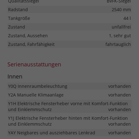
Qualitätssiegel
BVFK-Siegel
Radstand
2540 mm
Tankgröße
44 l
Zustand
unfallfrei
Zustand, Aussehen
1, sehr gut
Zustand, Fahrfähigkeit
fahrtauglich
Serienausstattungen
Innen
Y0Q Innenraumbeleuchtung
vorhanden
Y2A Manuelle Klimaanlage
vorhanden
Y1H Elektrische Fensterheber vorne mit Komfort-Funktion
und Einklemmschutz
vorhanden
Y1J Elektrische Fensterheber hinten mit Komfort-Funktion
und Einklemmschutz
vorhanden
YAY Neigbares und ausziehbares Lenkrad
vorhanden