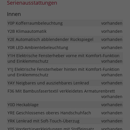
Serienausstattungen
Innen
Y0P Kofferraumbeleuchtung
vorhanden
Y2B Klimaautomatik
vorhanden
Y2E Automatisch abblendender Rückspiegel
vorhanden
Y0R LED-Ambientebeleuchtung
vorhanden
Y1H Elektrische Fensterheber vorne mit Komfort-Funktion
und Einklemmschutz
vorhanden
Y1J Elektrische Fensterheber hinten mit Komfort-Funktion
und Einklemmschutz
vorhanden
YAY Neigbares und ausziehbares Lenkrad
vorhanden
F36 Mit Bambusfasertextil verkleidetes Armaturenbrett
vorhanden
Y0D Heckablage
vorhanden
YRE Geschlossenes oberes Handschuhfach
vorhanden
YRK Lenkrad mit Soft-Touch-Überzug
vorhanden
Y05 Vordertürverkleidungen mit Stoffeinsatz
vorhanden