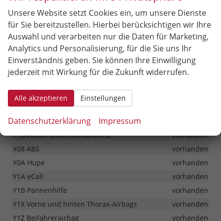
YS6 ISOFIX-Halterung hinten (an den äußeren Sitzen) +
Unsere Website setzt Cookies ein, um unsere Dienste
oberer Haltegurt für Kindersitze
vorhanden
für Sie bereitzustellen. Hierbei berücksichtigen wir Ihre
Y24 Rückfahrkamera
vorhanden
Auswahl und verarbeiten nur die Daten für Marketing,
KK8 Parksensoren vorne und hinten
vorhanden
Analytics und Personalisierung, für die Sie uns Ihr
Y00 Berganfahrhilfe
vorhanden
Einverständnis geben. Sie können Ihre Einwilligung
Y0L Verkehrszeichenerkennung
vorhanden
jederzeit mit Wirkung für die Zukunft widerrufen.
Y0M Aufmerksamkeitswarner für den Fahrer
vorhanden
Alle akzeptieren
Einstellungen
Y1K Fahrspurhalte-Assistent
vorhanden
Y2C Geschwindigkeitsregelanlage mit
Datenschutzerklärung
Impressum
Geschwindigkeitsbegrenzer
vorhanden
YYD Aktive Sicherheitsbremse
vorhanden
Y08 ABS
vorhanden
Y0A Hupe
vorhanden
Y1A eCall
vorhanden
Y1B Pannenhilfe
vorhanden
Y1X Vorne und hinten Thorax-Airbags
vorhanden
Y1Z Beifahrerairbag
vorhanden