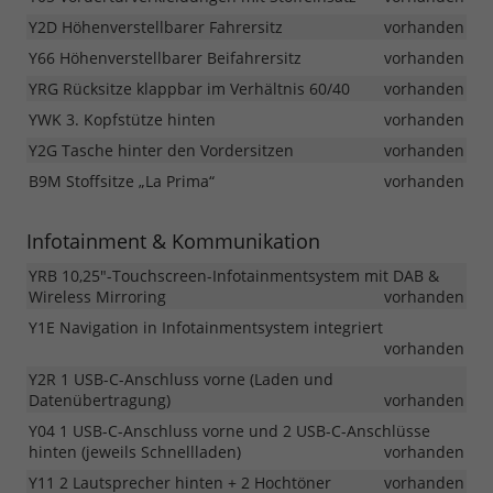
Y2D Höhenverstellbarer Fahrersitz
vorhanden
Y66 Höhenverstellbarer Beifahrersitz
vorhanden
YRG Rücksitze klappbar im Verhältnis 60/40
vorhanden
YWK 3. Kopfstütze hinten
vorhanden
Y2G Tasche hinter den Vordersitzen
vorhanden
B9M Stoffsitze „La Prima“
vorhanden
Infotainment & Kommunikation
YRB 10,25"-Touchscreen-Infotainmentsystem mit DAB &
Wireless Mirroring
vorhanden
Y1E Navigation in Infotainmentsystem integriert
vorhanden
Y2R 1 USB-C-Anschluss vorne (Laden und
Datenübertragung)
vorhanden
Y04 1 USB-C-Anschluss vorne und 2 USB-C-Anschlüsse
hinten (jeweils Schnellladen)
vorhanden
Y11 2 Lautsprecher hinten + 2 Hochtöner
vorhanden