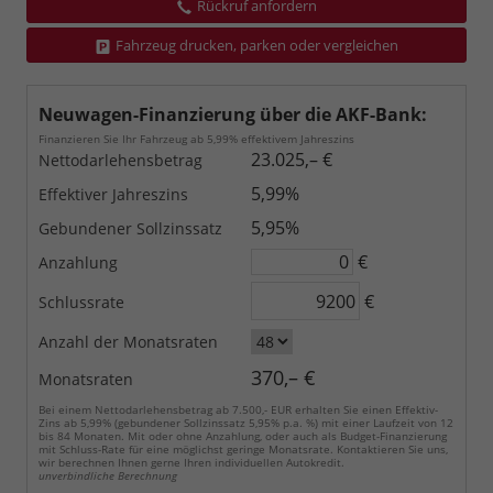
Rückruf anfordern
Fahrzeug drucken, parken oder vergleichen
Neuwagen-Finanzierung über die AKF-Bank:
Finanzieren Sie Ihr Fahrzeug ab 5,99% effektivem Jahreszins
23.025,– €
Nettodarlehensbetrag
5,99%
Effektiver Jahreszins
5,95%
Gebundener Sollzinssatz
€
Anzahlung
€
Schlussrate
Anzahl der Monatsraten
370,– €
Monatsraten
Bei einem Nettodarlehensbetrag ab 7.500,- EUR erhalten Sie einen Effektiv-
Zins ab 5,99% (gebundener Sollzinssatz 5,95% p.a. %) mit einer Laufzeit von 12
bis 84 Monaten. Mit oder ohne Anzahlung, oder auch als Budget-Finanzierung
mit Schluss-Rate für eine möglichst geringe Monatsrate. Kontaktieren Sie uns,
wir berechnen Ihnen gerne Ihren individuellen Autokredit.
unverbindliche Berechnung