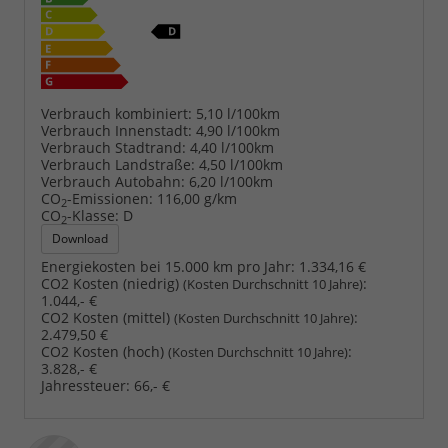
Verbrauch kombiniert:
5,10 l/100km
Verbrauch Innenstadt:
4,90 l/100km
Verbrauch Stadtrand:
4,40 l/100km
Verbrauch Landstraße:
4,50 l/100km
Verbrauch Autobahn:
6,20 l/100km
CO
-Emissionen:
116,00 g/km
2
CO
-Klasse:
D
2
Download
Energiekosten bei 15.000 km pro Jahr:
1.334,16 €
CO2 Kosten (niedrig)
:
(Kosten Durchschnitt 10 Jahre)
1.044,- €
CO2 Kosten (mittel)
:
(Kosten Durchschnitt 10 Jahre)
2.479,50 €
CO2 Kosten (hoch)
:
(Kosten Durchschnitt 10 Jahre)
3.828,- €
Jahressteuer:
66,- €