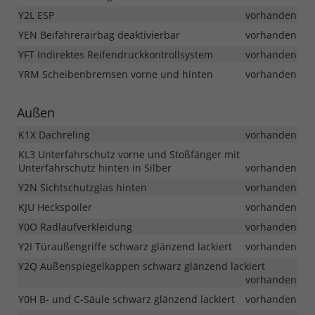
Y2L ESP
vorhanden
YEN Beifahrerairbag deaktivierbar
vorhanden
YFT Indirektes Reifendruckkontrollsystem
vorhanden
YRM Scheibenbremsen vorne und hinten
vorhanden
Außen
K1X Dachreling
vorhanden
KL3 Unterfahrschutz vorne und Stoßfänger mit
Unterfahrschutz hinten in Silber
vorhanden
Y2N Sichtschutzglas hinten
vorhanden
KJU Heckspoiler
vorhanden
Y0O Radlaufverkleidung
vorhanden
Y2I Türaußengriffe schwarz glänzend lackiert
vorhanden
Y2Q Außenspiegelkappen schwarz glänzend lackiert
vorhanden
Y0H B- und C-Säule schwarz glänzend lackiert
vorhanden