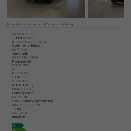
Beispielbilder, teilweise mit Sonderausstattung
AUSSENFARBE
111 Passione Rot
INNENAUSSTATTUNG
Stoffsitze La Prima
GETRIEBE
Automatik
ANTRIEBSACHSE
Frontantrieb
ZYLINDER
3
HUBRAUM
1.199 ccm
LEISTUNG
81 kW (110 PS)
KRAFTSTOFF
Hybrid Benzin
KATEGORIE
SUV/Geländewagen/Pickup
KILOMETERSTAND
10 km
ZUSTAND
unfallfrei