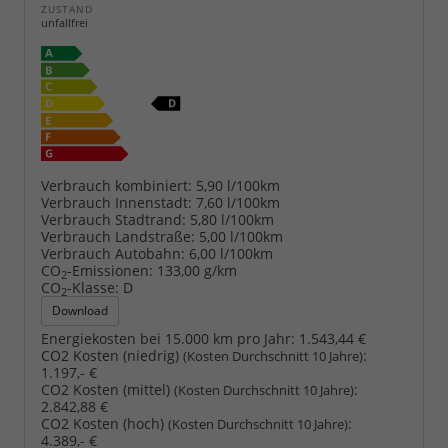
ZUSTAND
unfallfrei
Verbrauch kombiniert:
5,90 l/100km
Verbrauch Innenstadt:
7,60 l/100km
Verbrauch Stadtrand:
5,80 l/100km
Verbrauch Landstraße:
5,00 l/100km
Verbrauch Autobahn:
6,00 l/100km
CO
-Emissionen:
133,00 g/km
2
CO
-Klasse:
D
2
Download
Energiekosten bei 15.000 km pro Jahr:
1.543,44 €
CO2 Kosten (niedrig)
:
(Kosten Durchschnitt 10 Jahre)
1.197,- €
CO2 Kosten (mittel)
:
(Kosten Durchschnitt 10 Jahre)
2.842,88 €
CO2 Kosten (hoch)
:
(Kosten Durchschnitt 10 Jahre)
4.389,- €