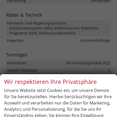
Dachreling
vorhanden
Räder & Technik
Fahrwerk- und Regelungssysteme
Antiblockiersystem (ABS), Elektronisches Stabilitäts-
Programm (ESP), Reifendruckkontrolle
Felgentyp
Leichtmetallfelge
Sonstiges
Antriebsart
Verbrennungsmotor (ICE)
Anzahl Sitzplätze
5
Anzahl Türen
5-türig
Wir respektieren Ihre Privatsphäre
HU/AU neu
vorhanden
Unsere Website setzt Cookies ein, um unsere Dienste
Kilometerstand
20
für Sie bereitzustellen. Hierbei berücksichtigen wir Ihre
Lackierung
Metallic
Auswahl und verarbeiten nur die Daten für Marketing,
Leergewicht
1326 kg
Analytics und Personalisierung, für die Sie uns Ihr
Nichtraucher-Fahrzeug
vorhanden
Einverständnis geben. Sie können Ihre Einwilligung