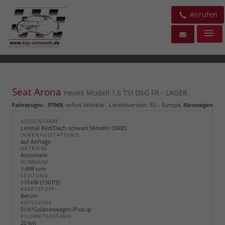
Anrufen
Seat Arona
neues Modell 1,5 TSI DSG FR - LAGER
Fahrzeugnr.
:
97969
,
sofort lieferbar
, Landesversion: EU - Europa,
Neuwagen
AUSSENFARBE
Liminal Red/Dach schwarz Metallic (S60E)
INNENAUSSTATTUNG
auf Anfrage
GETRIEBE
Automatik
HUBRAUM
1.498 ccm
LEISTUNG
110 kW (150 PS)
KRAFTSTOFF
Benzin
KATEGORIE
SUV/Geländewagen/Pickup
KILOMETERSTAND
20 km