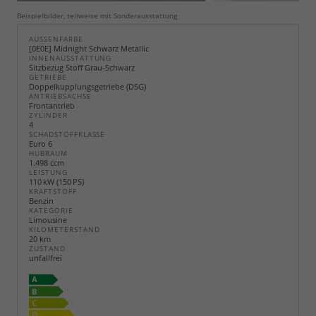
Beispielbilder, teilweise mit Sonderausstattung
AUSSENFARBE
[0E0E] Midnight Schwarz Metallic
INNENAUSSTATTUNG
Sitzbezug Stoff Grau-Schwarz
GETRIEBE
Doppelkupplungsgetriebe (DSG)
ANTRIEBSACHSE
Frontantrieb
ZYLINDER
4
SCHADSTOFFKLASSE
Euro 6
HUBRAUM
1.498 ccm
LEISTUNG
110 kW (150 PS)
KRAFTSTOFF
Benzin
KATEGORIE
Limousine
KILOMETERSTAND
20 km
ZUSTAND
unfallfrei