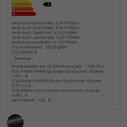
Verbrauch kombiniert:
6,10 l/100km
Verbrauch Innenstadt:
8,30 l/100km
Verbrauch Stadtrand:
6,10 l/100km
Verbrauch Landstraße:
5,20 l/100km
Verbrauch Autobahn:
6,10 l/100km
CO
-Emissionen:
139,00 g/km
2
CO
-Klasse:
E
2
Download
Energiekosten bei 15.000 km pro Jahr:
1.595,76 €
CO2 Kosten (niedrig)
:
(Kosten Durchschnitt 10 Jahre)
1.251,- €
CO2 Kosten (mittel)
:
(Kosten Durchschnitt 10 Jahre)
2.971,12 €
CO2 Kosten (hoch)
:
(Kosten Durchschnitt 10 Jahre)
4.587,- €
Jahressteuer:
124,- €