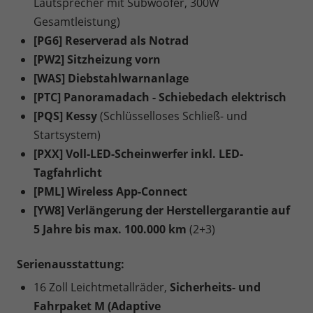
Lautsprecher mit Subwoofer, 300W
Gesamtleistung)
[PG6] Reserverad als Notrad
[PW2] Sitzheizung vorn
[WAS] Diebstahlwarnanlage
[PTC] Panoramadach - Schiebedach elektrisch
[PQS] Kessy
(Schlüsselloses Schließ- und
Startsystem)
[PXX] Voll-LED-Scheinwerfer inkl. LED-
Tagfahrlicht
[PML] Wireless App-Connect
[YW8] Verlängerung der Herstellergarantie auf
5 Jahre bis max. 100.000 km
(2+3)
Serienausstattung:
16 Zoll Leichtmetallräder,
Sicherheits- und
Fahrpaket M (Adaptive