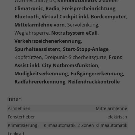
Wärmeschutzglas,
Klimaautomatik 2-Zonen-
Climatronic, Radio, Freisprecheinrichtung
Bluetooth, Virtual Cockpit inkl. Bordcomputer,
Mittelarmlehne vorn
, Servolenkung,
Wegfahrsperre,
Notrufsystem eCall
,
Verkehrszeichenerkennung,
Spurhalteassistent, Start-Stopp-Anlage
,
Kopfstützen, Dreipunkt-Sicherheitsgurte,
Front
Assist inkl. City-Notbremsfunktion,
Müdigkeitserkennung, Fußgängererkennung,
Radfahrererkennung, Reifendruckkontrolle
Innen
Armlehnen
Mittelarmlehne
Fensterheber
elektrisch
Klimatisierung
Klimaautomatik, 2-Zonen-Klimaautomatik
Lenkrad