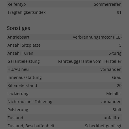
Reifentyp
Sommerreifen
Tragfähigkeitsindex
91
Sonstiges
Antriebsart
Verbrennungsmotor (ICE)
Anzahl Sitzplätze
5
Anzahl Türen
5-türig
Garantieleistung
Fahrzeuggarantie vom Hersteller
HU/AU neu
vorhanden
Innenausstattung
Grau
Kilometerstand
20
Lackierung
Metallic
Nichtraucher-Fahrzeug
vorhanden
Polsterung
Stoff
Zustand
unfallfrei
Zustand, Beschaffenheit
Scheckheftgepflegt