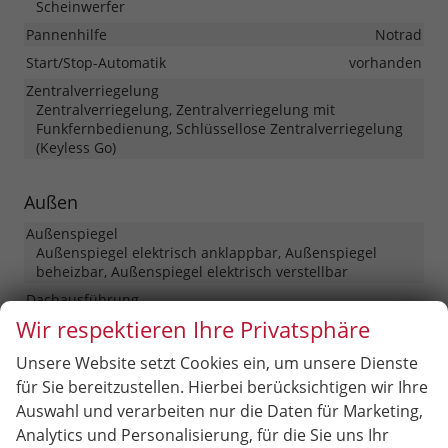
Scheinwerfer
Pannenhilfe
Notrad
Start/Stop-Automatik
vorhanden
Zentralverriegelung
Zentralverriegelung, Zentralverriegelung mit
Funkfernbedienung, Schlüssellose Zentralverriegelung
(Keyless Go)
Außen
Außenspiegel
Außenspiegel elektrisch anklappbar, Außenspiegel
beheizbar, Außenspiegel elektrisch verstellbar
Dachausführung
Panoramadach, Schiebe-Hebedach, Schiebe-Hebedach
Wir respektieren Ihre Privatsphäre
aus Glas
Unsere Website setzt Cookies ein, um unsere Dienste
Hintertür (Art)
Heckklappe
für Sie bereitzustellen. Hierbei berücksichtigen wir Ihre
Scheiben, Verglasung
Auswahl und verarbeiten nur die Daten für Marketing,
Getönte Scheiben, Privacy Glass (Heckscheibe und
hintere Seitenscheiben abgedunkelt), Wärmeschutzglas
Analytics und Personalisierung, für die Sie uns Ihr