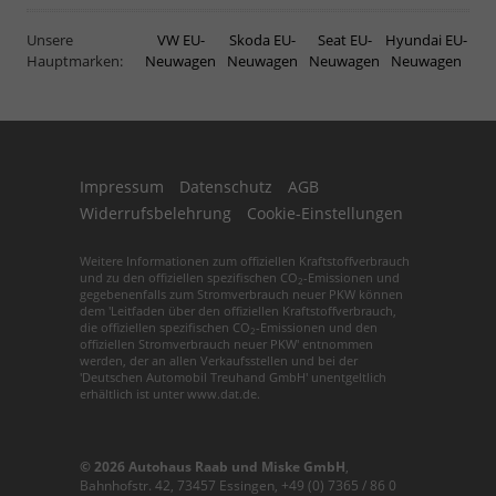
Unsere
VW EU-
Skoda EU-
Seat EU-
Hyundai EU-
Hauptmarken:
Neuwagen
Neuwagen
Neuwagen
Neuwagen
Impressum
Datenschutz
AGB
Widerrufsbelehrung
Cookie-Einstellungen
Weitere Informationen zum offiziellen Kraftstoffverbrauch
und zu den offiziellen spezifischen CO
-Emissionen und
2
gegebenenfalls zum Stromverbrauch neuer PKW können
dem 'Leitfaden über den offiziellen Kraftstoffverbrauch,
die offiziellen spezifischen CO
-Emissionen und den
2
offiziellen Stromverbrauch neuer PKW' entnommen
werden, der an allen Verkaufsstellen und bei der
'Deutschen Automobil Treuhand GmbH' unentgeltlich
erhältlich ist unter www.dat.de.
© 2026
Autohaus Raab und Miske GmbH
,
Bahnhofstr. 42
,
73457
Essingen,
+49 (0) 7365 / 86 0