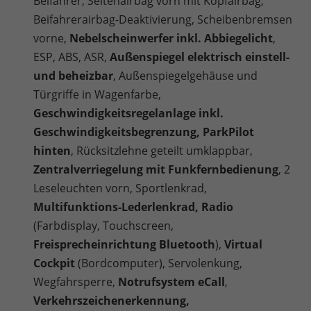
Beifahrer, Seitenairbag vorn mit Kopfairbag,
Beifahrerairbag-Deaktivierung, Scheibenbremsen
vorne,
Nebelscheinwerfer inkl. Abbiegelicht
,
ESP, ABS, ASR,
Außenspiegel elektrisch einstell-
und beheizbar
, Außenspiegelgehäuse und
Türgriffe in Wagenfarbe,
Geschwindigkeitsregelanlage inkl.
Geschwindigkeitsbegrenzung, ParkPilot
hinten
, Rücksitzlehne geteilt umklappbar,
Zentralverriegelung mit Funkfernbedienung
, 2
Leseleuchten vorn, Sportlenkrad,
Multifunktions-Lederlenkrad, Radio
(Farbdisplay, Touchscreen,
Freisprecheinrichtung Bluetooth
),
Virtual
Cockpit
(Bordcomputer), Servolenkung,
Wegfahrsperre,
Notrufsystem eCall
,
Verkehrszeichenerkennung,