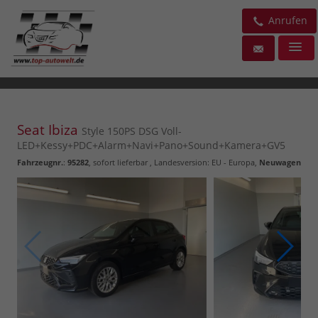
Anrufen
Seat Ibiza
Style 150PS DSG Voll-
LED+Kessy+PDC+Alarm+Navi+Pano+Sound+Kamera+GV5
Fahrzeugnr.
:
95282
,
sofort lieferbar
, Landesversion: EU - Europa,
Neuwagen