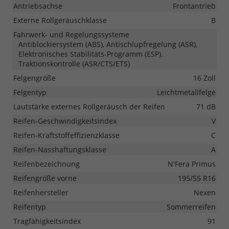
Antriebsachse
Frontantrieb
Externe Rollgeräuschklasse
B
Fahrwerk- und Regelungssysteme
Antiblockiersystem (ABS), Antischlupfregelung (ASR),
Elektronisches Stabilitäts-Programm (ESP),
Traktionskontrolle (ASR/CTS/ETS)
Felgengröße
16 Zoll
Felgentyp
Leichtmetallfelge
Lautstärke externes Rollgeräusch der Reifen
71 dB
Reifen-Geschwindigkeitsindex
V
Reifen-Kraftstoffeffizienzklasse
C
Reifen-Nasshaftungsklasse
A
Reifenbezeichnung
N'Fera Primus
Reifengröße vorne
195/55 R16
Reifenhersteller
Nexen
Reifentyp
Sommerreifen
Tragfähigkeitsindex
91