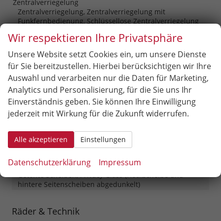
Zentralverriegelung
Zentralverriegelung, Zentralverriegelung mit
Funkfernbedienung, Schlüssellose Zentralverriegelung
(Keyless Go)
Wir respektieren Ihre Privatsphäre
Unsere Website setzt Cookies ein, um unsere Dienste
Außen
für Sie bereitzustellen. Hierbei berücksichtigen wir Ihre
Außenspiegel
Auswahl und verarbeiten nur die Daten für Marketing,
Außenspiegel elektrisch anklappbar, Außenspiegel
Analytics und Personalisierung, für die Sie uns Ihr
beheizbar, Außenspiegel elektrisch verstellbar
Einverständnis geben. Sie können Ihre Einwilligung
Dachausführung
jederzeit mit Wirkung für die Zukunft widerrufen.
Panoramadach, Schiebe-Hebedach, Schiebe-Hebedach
aus Glas, Schiebedach
Herstellerpaket
Winter-Paket
Alle akzeptieren
Einstellungen
Hintertür (Art)
Heckklappe
Datenschutzerklärung
Impressum
Scheiben, Verglasung
Getönte Scheiben, Privacy Glass (Heckscheibe und
hintere Seitenscheiben abgedunkelt)
Räder & Technik