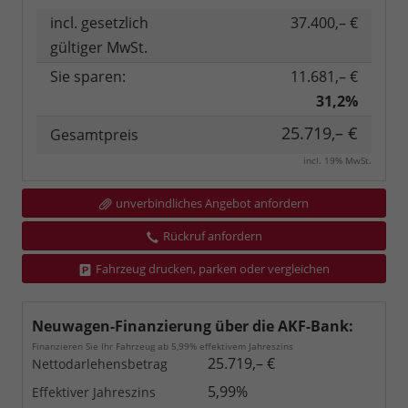
incl. gesetzlich
37.400,– €
gültiger MwSt.
Sie sparen:
11.681,– €
31,2%
25.719,– €
Gesamtpreis
incl. 19% MwSt.
unverbindliches Angebot anfordern
Rückruf anfordern
Fahrzeug drucken, parken oder vergleichen
Neuwagen-Finanzierung über die AKF-Bank:
Finanzieren Sie Ihr Fahrzeug ab 5,99% effektivem Jahreszins
25.719,– €
Nettodarlehensbetrag
5,99%
Effektiver Jahreszins