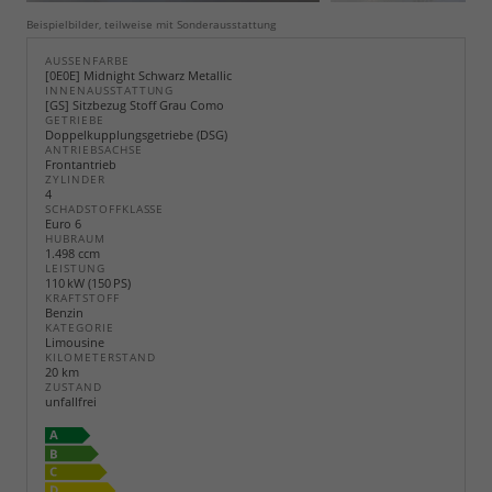
Beispielbilder, teilweise mit Sonderausstattung
AUSSENFARBE
[0E0E] Midnight Schwarz Metallic
INNENAUSSTATTUNG
[GS] Sitzbezug Stoff Grau Como
GETRIEBE
Doppelkupplungsgetriebe (DSG)
ANTRIEBSACHSE
Frontantrieb
ZYLINDER
4
SCHADSTOFFKLASSE
Euro 6
HUBRAUM
1.498 ccm
LEISTUNG
110 kW (150 PS)
KRAFTSTOFF
Benzin
KATEGORIE
Limousine
KILOMETERSTAND
20 km
ZUSTAND
unfallfrei