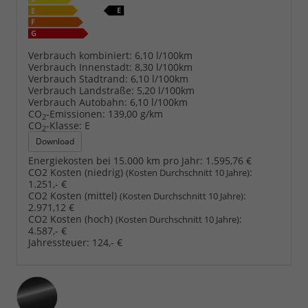
Verbrauch kombiniert:
6,10 l/100km
Verbrauch Innenstadt:
8,30 l/100km
Verbrauch Stadtrand:
6,10 l/100km
Verbrauch Landstraße:
5,20 l/100km
Verbrauch Autobahn:
6,10 l/100km
CO
-Emissionen:
139,00 g/km
2
CO
-Klasse:
E
2
Download
Energiekosten bei 15.000 km pro Jahr:
1.595,76 €
CO2 Kosten (niedrig)
:
(Kosten Durchschnitt 10 Jahre)
1.251,- €
CO2 Kosten (mittel)
:
(Kosten Durchschnitt 10 Jahre)
2.971,12 €
CO2 Kosten (hoch)
:
(Kosten Durchschnitt 10 Jahre)
4.587,- €
Jahressteuer:
124,- €