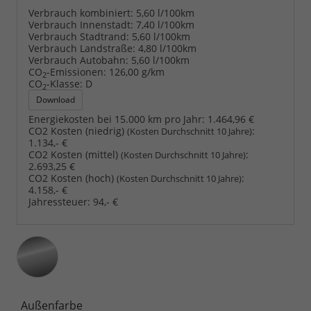
Verbrauch kombiniert:
5,60 l/100km
Verbrauch Innenstadt:
7,40 l/100km
Verbrauch Stadtrand:
5,60 l/100km
Verbrauch Landstraße:
4,80 l/100km
Verbrauch Autobahn:
5,60 l/100km
CO
-Emissionen:
126,00 g/km
2
CO
-Klasse:
D
2
Download
Energiekosten bei 15.000 km pro Jahr:
1.464,96 €
CO2 Kosten (niedrig)
:
(Kosten Durchschnitt 10 Jahre)
1.134,- €
CO2 Kosten (mittel)
:
(Kosten Durchschnitt 10 Jahre)
2.693,25 €
CO2 Kosten (hoch)
:
(Kosten Durchschnitt 10 Jahre)
4.158,- €
Jahressteuer:
94,- €
Außenfarbe