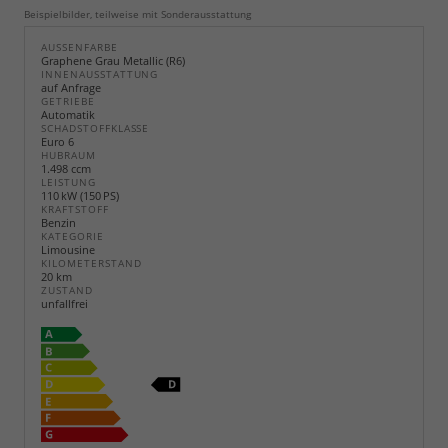
Beispielbilder, teilweise mit Sonderausstattung
AUSSENFARBE
Graphene Grau Metallic (R6)
INNENAUSSTATTUNG
auf Anfrage
GETRIEBE
Automatik
SCHADSTOFFKLASSE
Euro 6
HUBRAUM
1.498 ccm
LEISTUNG
110 kW (150 PS)
KRAFTSTOFF
Benzin
KATEGORIE
Limousine
KILOMETERSTAND
20 km
ZUSTAND
unfallfrei