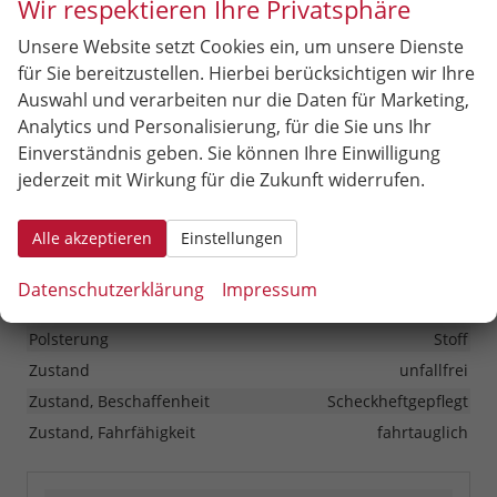
Wir respektieren Ihre Privatsphäre
Unsere Website setzt Cookies ein, um unsere Dienste
Sonstiges
für Sie bereitzustellen. Hierbei berücksichtigen wir Ihre
Antriebsart
Verbrennungsmotor (ICE)
Auswahl und verarbeiten nur die Daten für Marketing,
Anzahl Sitzplätze
5
Analytics und Personalisierung, für die Sie uns Ihr
Einverständnis geben. Sie können Ihre Einwilligung
Anzahl Türen
5-türig
jederzeit mit Wirkung für die Zukunft widerrufen.
HU/AU neu
vorhanden
Kilometerstand
20
Alle akzeptieren
Einstellungen
Lackierung
Metallic
Leergewicht
1231 kg
Datenschutzerklärung
Impressum
Nichtraucher-Fahrzeug
vorhanden
Polsterung
Stoff
Zustand
unfallfrei
Zustand, Beschaffenheit
Scheckheftgepflegt
Zustand, Fahrfähigkeit
fahrtauglich