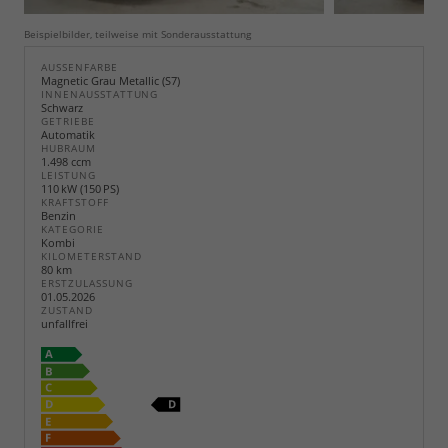
Beispielbilder, teilweise mit Sonderausstattung
AUSSENFARBE
Magnetic Grau Metallic (S7)
INNENAUSSTATTUNG
Schwarz
GETRIEBE
Automatik
HUBRAUM
1.498 ccm
LEISTUNG
110 kW (150 PS)
KRAFTSTOFF
Benzin
KATEGORIE
Kombi
KILOMETERSTAND
80 km
ERSTZULASSUNG
01.05.2026
ZUSTAND
unfallfrei