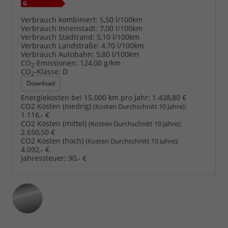
Verbrauch kombiniert:
5,50 l/100km
Verbrauch Innenstadt:
7,00 l/100km
Verbrauch Stadtrand:
5,10 l/100km
Verbrauch Landstraße:
4,70 l/100km
Verbrauch Autobahn:
5,80 l/100km
CO
-Emissionen:
124,00 g/km
2
CO
-Klasse:
D
2
Download
Energiekosten bei 15.000 km pro Jahr:
1.438,80 €
CO2 Kosten (niedrig)
:
(Kosten Durchschnitt 10 Jahre)
1.116,- €
CO2 Kosten (mittel)
:
(Kosten Durchschnitt 10 Jahre)
2.650,50 €
CO2 Kosten (hoch)
:
(Kosten Durchschnitt 10 Jahre)
4.092,- €
Jahressteuer:
90,- €