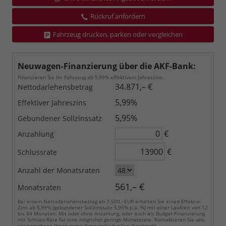
Rückruf anfordern
Fahrzeug drucken, parken oder vergleichen
Neuwagen-Finanzierung über die AKF-Bank:
Finanzieren Sie Ihr Fahrzeug ab 5,99% effektivem Jahreszins
34.871,– €
Nettodarlehensbetrag
5,99%
Effektiver Jahreszins
5,95%
Gebundener Sollzinssatz
€
Anzahlung
€
Schlussrate
Anzahl der Monatsraten
561,– €
Monatsraten
Bei einem Nettodarlehensbetrag ab 7.500,- EUR erhalten Sie einen Effektiv-
Zins ab 5,99% (gebundener Sollzinssatz 5,95% p.a. %) mit einer Laufzeit von 12
bis 84 Monaten. Mit oder ohne Anzahlung, oder auch als Budget-Finanzierung
mit Schluss-Rate für eine möglichst geringe Monatsrate. Kontaktieren Sie uns,
wir berechnen Ihnen gerne Ihren individuellen Autokredit.