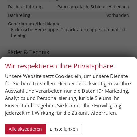
Dachausführung
Panoramadach, Schiebe-Hebedach
Dachreling
vorhanden
Gepäckraum-/Heckklappe
Elektrische Heckklappe, Gepäckraumklappe automatisch
betätigt
Räder & Technik
Fahrwerk- und Regelungssysteme
Wir respektieren Ihre Privatsphäre
Antiblockiersystem (ABS), Elektronisches Stabilitäts-
Programm (ESP), Reifendruckkontrolle
Unsere Website setzt Cookies ein, um unsere Dienste
Felgentyp
Leichtmetallfelge
für Sie bereitzustellen. Hierbei berücksichtigen wir Ihre
Auswahl und verarbeiten nur die Daten für Marketing,
Analytics und Personalisierung, für die Sie uns Ihr
Sonstiges
Einverständnis geben. Sie können Ihre Einwilligung
Antriebsart
Verbrennungsmotor (ICE)
jederzeit mit Wirkung für die Zukunft widerrufen.
Anzahl Sitzplätze
5
Anzahl Türen
5-türig
Alle akzeptieren
Einstellungen
Erstzulassung
01.05.2026