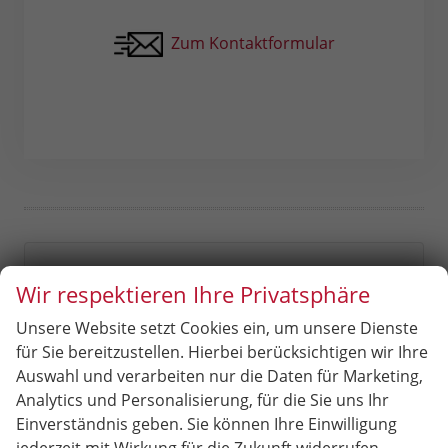
Zum Kontaktformular
4,9
Wir respektieren Ihre Privatsphäre
Unsere Website setzt Cookies ein, um unsere Dienste
SEHR GUT
für Sie bereitzustellen. Hierbei berücksichtigen wir Ihre
Auswahl und verarbeiten nur die Daten für Marketing,
209 Bewertungen
Analytics und Personalisierung, für die Sie uns Ihr
Alle Bewertungen anzeigen >
Einverständnis geben. Sie können Ihre Einwilligung