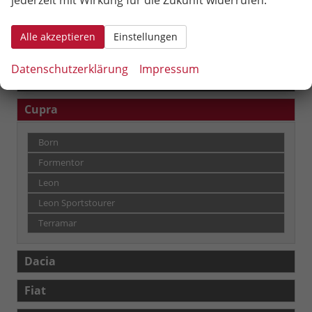
jederzeit mit Wirkung für die Zukunft widerrufen.
Fahrzeugnr.
Alle akzeptieren
Einstellungen
Audi
Datenschutzerklärung
Impressum
Bentley
Cupra
Born
Formentor
Leon
Leon Sportstourer
Terramar
Dacia
Fiat