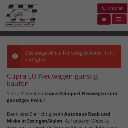
Anrufen
Das ausgewählte Fahrzeug ist leider nicht
verfügbar.
Cupra EU-Neuwagen günstig
kaufen
Sie suchen einen
Cupra Reimport Neuwagen zum
günstigen Preis ?
Dann sind Sie richtig beim
Autohaus Raab und
Miske in Essingen/Aalen.
Auf unserer Website
www.top-autowelt.de können Sie in aller Ruhe nach