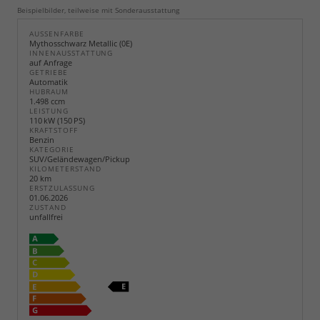
Beispielbilder, teilweise mit Sonderausstattung
AUSSENFARBE
Mythosschwarz Metallic (0E)
INNENAUSSTATTUNG
auf Anfrage
GETRIEBE
Automatik
HUBRAUM
1.498 ccm
LEISTUNG
110 kW (150 PS)
KRAFTSTOFF
Benzin
KATEGORIE
SUV/Geländewagen/Pickup
KILOMETERSTAND
20 km
ERSTZULASSUNG
01.06.2026
ZUSTAND
unfallfrei