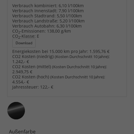
Verbrauch kombiniert:
6,10 l/100km
Verbrauch Innenstadt:
7,90 l/100km
Verbrauch Stadtrand:
5,50 l/100km
Verbrauch Landstraße:
5,20 l/100km
Verbrauch Autobahn:
6,30 l/100km
CO
-Emissionen:
138,00 g/km
2
CO
-Klasse:
E
2
Download
Energiekosten bei 15.000 km pro Jahr:
1.595,76 €
CO2 Kosten (niedrig)
:
(Kosten Durchschnitt 10 Jahre)
1.242,- €
CO2 Kosten (mittel)
:
(Kosten Durchschnitt 10 Jahre)
2.949,75 €
CO2 Kosten (hoch)
:
(Kosten Durchschnitt 10 Jahre)
4.554,- €
Jahressteuer:
122,- €
Außenfarbe