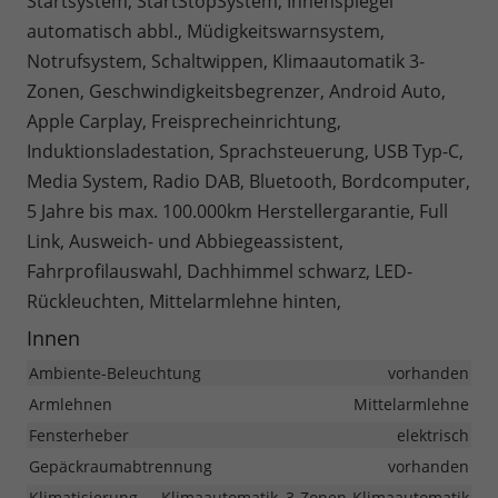
Startsystem, StartStopSystem, Innenspiegel
automatisch abbl., Müdigkeitswarnsystem,
Notrufsystem, Schaltwippen, Klimaautomatik 3-
Zonen, Geschwindigkeitsbegrenzer, Android Auto,
Apple Carplay, Freisprecheinrichtung,
Induktionsladestation, Sprachsteuerung, USB Typ-C,
Media System, Radio DAB, Bluetooth, Bordcomputer,
5 Jahre bis max. 100.000km Herstellergarantie, Full
Link, Ausweich- und Abbiegeassistent,
Fahrprofilauswahl, Dachhimmel schwarz, LED-
Rückleuchten, Mittelarmlehne hinten,
Innen
Ambiente-Beleuchtung
vorhanden
Armlehnen
Mittelarmlehne
Fensterheber
elektrisch
Gepäckraumabtrennung
vorhanden
Klimatisierung
Klimaautomatik, 3-Zonen-Klimaautomatik