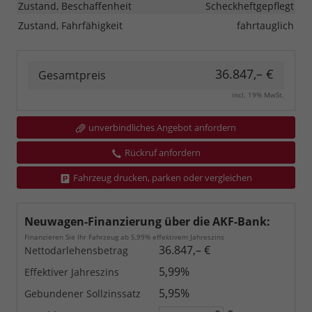
Zustand, Beschaffenheit
Scheckheftgepflegt
Zustand, Fahrfähigkeit
fahrtauglich
36.847,– €
Gesamtpreis
incl. 19% MwSt.
unverbindliches Angebot anfordern
Rückruf anfordern
Fahrzeug drucken, parken oder vergleichen
Neuwagen-Finanzierung über die AKF-Bank:
Finanzieren Sie Ihr Fahrzeug ab 5,99% effektivem Jahreszins
36.847,– €
Nettodarlehensbetrag
5,99%
Effektiver Jahreszins
5,95%
Gebundener Sollzinssatz