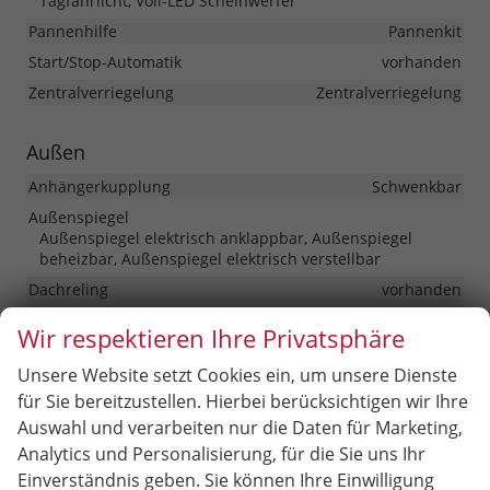
Tagfahrlicht, Voll-LED Scheinwerfer
Pannenhilfe
Pannenkit
Start/Stop-Automatik
vorhanden
Zentralverriegelung
Zentralverriegelung
Außen
Anhängerkupplung
Schwenkbar
Außenspiegel
Außenspiegel elektrisch anklappbar, Außenspiegel
beheizbar, Außenspiegel elektrisch verstellbar
Dachreling
vorhanden
Gepäckraum-/Heckklappe
Wir respektieren Ihre Privatsphäre
Elektrische Heckklappe, Gepäckraumklappe automatisch
betätigt
Unsere Website setzt Cookies ein, um unsere Dienste
für Sie bereitzustellen. Hierbei berücksichtigen wir Ihre
Räder & Technik
Auswahl und verarbeiten nur die Daten für Marketing,
Analytics und Personalisierung, für die Sie uns Ihr
Fahrwerk- und Regelungssysteme
Antiblockiersystem (ABS), Elektronisches Stabilitäts-
Einverständnis geben. Sie können Ihre Einwilligung