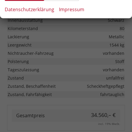
Erstzulassung
01.02.2026
Datenschutzerklärung
Impressum
HU/AU neu
vorhanden
Innenausstattung
Schwarz
Kilometerstand
80
Lackierung
Metallic
Leergewicht
1544 kg
Nichtraucher-Fahrzeug
vorhanden
Polsterung
Stoff
Tageszulassung
vorhanden
Zustand
unfallfrei
Zustand, Beschaffenheit
Scheckheftgepflegt
Zustand, Fahrfähigkeit
fahrtauglich
34.560,– €
Gesamtpreis
incl. 19% MwSt.