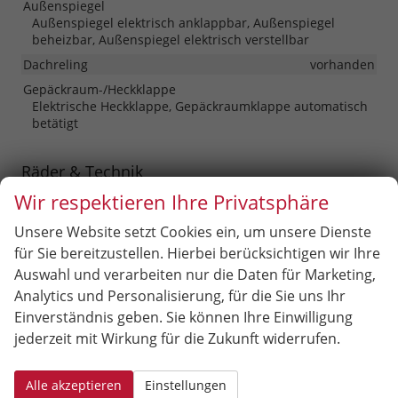
Außenspiegel
Außenspiegel elektrisch anklappbar, Außenspiegel
beheizbar, Außenspiegel elektrisch verstellbar
Dachreling
vorhanden
Gepäckraum-/Heckklappe
Elektrische Heckklappe, Gepäckraumklappe automatisch
betätigt
Räder & Technik
Wir respektieren Ihre Privatsphäre
Fahrwerk- und Regelungssysteme
Antiblockiersystem (ABS), Elektronisches Stabilitäts-
Unsere Website setzt Cookies ein, um unsere Dienste
Programm (ESP), Reifendruckkontrolle
für Sie bereitzustellen. Hierbei berücksichtigen wir Ihre
Felgentyp
Leichtmetallfelge
Auswahl und verarbeiten nur die Daten für Marketing,
Analytics und Personalisierung, für die Sie uns Ihr
Sonstiges
Einverständnis geben. Sie können Ihre Einwilligung
Antriebsart
Verbrennungsmotor (ICE)
jederzeit mit Wirkung für die Zukunft widerrufen.
Anzahl Sitzplätze
5
Anzahl Türen
5-türig
Alle akzeptieren
Einstellungen