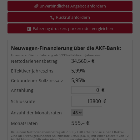
unverbindliches Angebot anfordern
Rückruf anfordern
Fahrzeug drucken, parken oder vergleichen
Neuwagen-Finanzierung über die AKF-Bank:
Finanzieren Sie Ihr Fahrzeug ab 5,99% effektivem Jahreszins
34.560,– €
Nettodarlehensbetrag
5,99%
Effektiver Jahreszins
5,95%
Gebundener Sollzinssatz
€
Anzahlung
€
Schlussrate
Anzahl der Monatsraten
555,– €
Monatsraten
Bei einem Nettodarlehensbetrag ab 7.500,- EUR erhalten Sie einen Effektiv-
Zins ab 5,99% (gebundener Sollzinssatz 5,95% p.a. %) mit einer Laufzeit von 12
bis 84 Monaten. Mit oder ohne Anzahlung, oder auch als Budget-Finanzierung