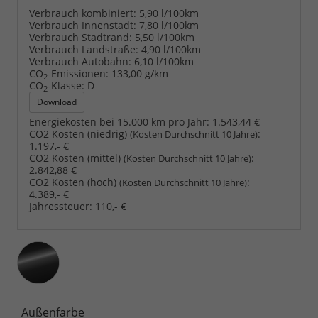
Verbrauch kombiniert:
5,90 l/100km
Verbrauch Innenstadt:
7,80 l/100km
Verbrauch Stadtrand:
5,50 l/100km
Verbrauch Landstraße:
4,90 l/100km
Verbrauch Autobahn:
6,10 l/100km
CO
-Emissionen:
133,00 g/km
2
CO
-Klasse:
D
2
Download
Energiekosten bei 15.000 km pro Jahr:
1.543,44 €
CO2 Kosten (niedrig)
:
(Kosten Durchschnitt 10 Jahre)
1.197,- €
CO2 Kosten (mittel)
:
(Kosten Durchschnitt 10 Jahre)
2.842,88 €
CO2 Kosten (hoch)
:
(Kosten Durchschnitt 10 Jahre)
4.389,- €
Jahressteuer:
110,- €
Außenfarbe