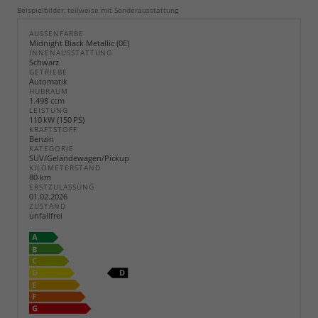
Beispielbilder, teilweise mit Sonderausstattung
AUSSENFARBE
Midnight Black Metallic (0E)
INNENAUSSTATTUNG
Schwarz
GETRIEBE
Automatik
HUBRAUM
1.498 ccm
LEISTUNG
110 kW (150 PS)
KRAFTSTOFF
Benzin
KATEGORIE
SUV/Geländewagen/Pickup
KILOMETERSTAND
80 km
ERSTZULASSUNG
01.02.2026
ZUSTAND
unfallfrei