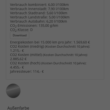
Verbrauch kombiniert:
6,00 l/100km
Verbrauch Innenstadt:
7,90 l/100km
Verbrauch Stadtrand:
5,60 l/100km
Verbrauch Landstraße:
5,00 l/100km
Verbrauch Autobahn:
6,20 l/100km
CO
-Emissionen:
135,00 g/km
2
CO
-Klasse:
D
2
Download
Energiekosten bei 15.000 km pro Jahr:
1.569,60 €
CO2 Kosten (niedrig)
:
(Kosten Durchschnitt 10 Jahre)
1.215,- €
CO2 Kosten (mittel)
:
(Kosten Durchschnitt 10 Jahre)
2.885,62 €
CO2 Kosten (hoch)
:
(Kosten Durchschnitt 10 Jahre)
4.455,- €
Jahressteuer:
114,- €
Außenfarbe