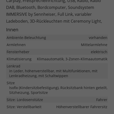
Carplay, Freisprecheinrichtung, USB, Radio, Radio
DAB, Bluetooth, Bordcomputer, Soundsystem
IMMERSIVE by Sennheiser, Full Link, variabler
Ladeboden, 3D-Rückleuchten mit Ceremony Light,
Innen
Ambiente-Beleuchtung
vorhanden
Armlehnen
Mittelarmlehne
Fensterheber
elektrisch
Klimatisierung
Klimaautomatik, 3-Zonen-Klimaautomatik
Lenkrad
in Leder, höhenverstellbar, mit Multifunktionen, mit
Lenkradheizung, mit Schaltwippen
Sitze
Isofix (Kindersitzbefestigung), Rücksitzbank hinten geteilt,
Sitzheizung, Sportsitze
Sitze: Lordosenstütze
Fahrer
Sitze: Verstellbarkeit
Höhenverstellbarer Fahrersitz