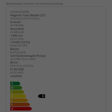
Beispielbilder, teilweise mit Sonderausstattung
AUSSENFARBE
Magnetic Grau Metallic (S7)
INNENAUSSTATTUNG
Schwarz
GETRIEBE
Automatik
HUBRAUM
1.498 ccm
LEISTUNG
110 kW (150 PS)
KRAFTSTOFF
Benzin
KATEGORIE
SUV/Geländewagen/Pickup
KILOMETERSTAND
80 km
ERSTZULASSUNG
01.03.2026
ZUSTAND
unfallfrei