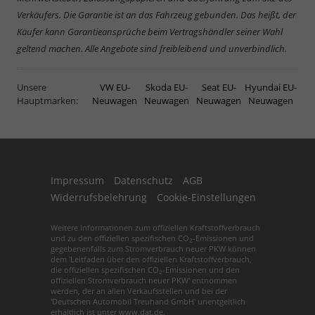
Verkäufers. Die Garantie ist an das Fahrzeug gebunden. Das heißt, der
Käufer kann Garantieansprüche beim Vertragshändler seiner Wahl
geltend machen. Alle Angebote sind freibleibend und unverbindlich.
Unsere
VW EU-
Skoda EU-
Seat EU-
Hyundai EU-
Hauptmarken:
Neuwagen
Neuwagen
Neuwagen
Neuwagen
Impressum
Datenschutz
AGB
Widerrufsbelehrung
Cookie-Einstellungen
Weitere Informationen zum offiziellen Kraftstoffverbrauch
und zu den offiziellen spezifischen CO
-Emissionen und
2
gegebenenfalls zum Stromverbrauch neuer PKW können
dem 'Leitfaden über den offiziellen Kraftstoffverbrauch,
die offiziellen spezifischen CO
-Emissionen und den
2
offiziellen Stromverbrauch neuer PKW' entnommen
werden, der an allen Verkaufsstellen und bei der
'Deutschen Automobil Treuhand GmbH' unentgeltlich
erhältlich ist unter www.dat.de.