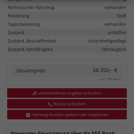
Nichtraucher-Fahrzeug
vorhanden
Polsterung
Stoff
Tageszulassung
vorhanden
Zustand
unfallfrei
Zustand, Beschaffenheit
Scheckheftgepflegt
Zustand, Fahrfähigkeit
fahrtauglich
34.350,– €
Gesamtpreis
incl. 19% MwSt.
unverbindliches Angebot anfordern
Rückruf anfordern
Fahrzeug drucken, parken oder vergleichen
Neuwagen-Finanzierung über die AKF-Bank: