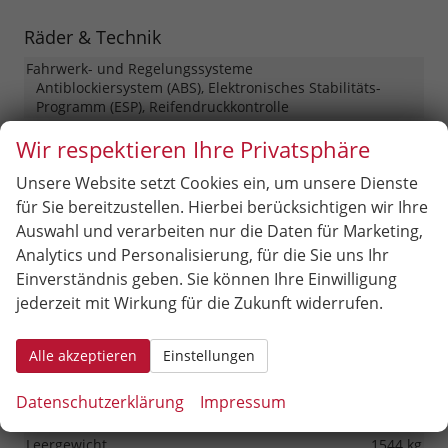
Räder & Technik
Fahrwerk- und Regelungssysteme
Antiblockiersystem (ABS), Elektronisches Stabilitäts-
Programm (ESP), Reifendruckkontrolle
Felgentyp
Leichtmetallfelge
Wir respektieren Ihre Privatsphäre
Unsere Website setzt Cookies ein, um unsere Dienste
Sonstiges
für Sie bereitzustellen. Hierbei berücksichtigen wir Ihre
Antriebsart
Verbrennungsmotor (ICE)
Auswahl und verarbeiten nur die Daten für Marketing,
Anzahl Sitzplätze
5
Analytics und Personalisierung, für die Sie uns Ihr
Anzahl Türen
5-türig
Einverständnis geben. Sie können Ihre Einwilligung
jederzeit mit Wirkung für die Zukunft widerrufen.
Erstzulassung
01.03.2026
HU/AU neu
vorhanden
Alle akzeptieren
Einstellungen
Innenausstattung
Schwarz
Kilometerstand
80
Datenschutzerklärung
Impressum
Lackierung
Metallic
Leergewicht
1544 kg