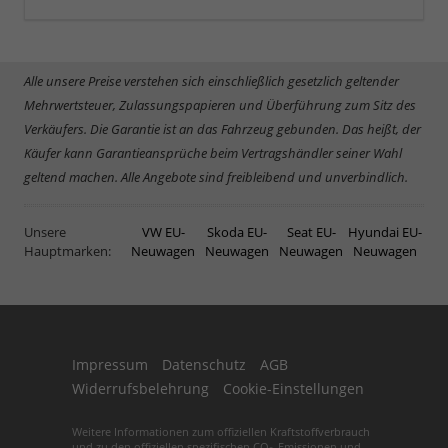
Alle unsere Preise verstehen sich einschließlich gesetzlich geltender
Mehrwertsteuer, Zulassungspapieren und Überführung zum Sitz des
Verkäufers. Die Garantie ist an das Fahrzeug gebunden. Das heißt, der
Käufer kann Garantieansprüche beim Vertragshändler seiner Wahl
geltend machen. Alle Angebote sind freibleibend und unverbindlich.
Unsere
VW EU-
Skoda EU-
Seat EU-
Hyundai EU-
Hauptmarken:
Neuwagen
Neuwagen
Neuwagen
Neuwagen
Impressum
Datenschutz
AGB
Widerrufsbelehrung
Cookie-Einstellungen
Weitere Informationen zum offiziellen Kraftstoffverbrauch
und zu den offiziellen spezifischen CO
-Emissionen und