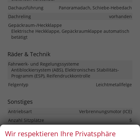
Dachausführung
Panoramadach, Schiebe-Hebedach
Dachreling
vorhanden
Gepäckraum-/Heckklappe
Elektrische Heckklappe, Gepäckraumklappe automatisch
betätigt
Räder & Technik
Fahrwerk- und Regelungssysteme
Antiblockiersystem (ABS), Elektronisches Stabilitäts-
Programm (ESP), Reifendruckkontrolle
Felgentyp
Leichtmetallfelge
Sonstiges
Antriebsart
Verbrennungsmotor (ICE)
Anzahl Sitzplätze
5
Anzahl Türen
5-türig
Wir respektieren Ihre Privatsphäre
Erstzulassung
01.04.2026