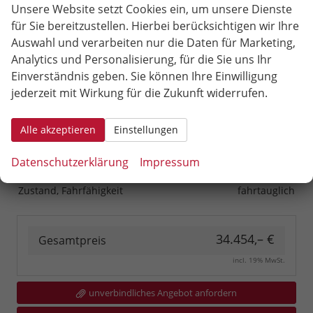
Unsere Website setzt Cookies ein, um unsere Dienste
HU/AU neu
vorhanden
für Sie bereitzustellen. Hierbei berücksichtigen wir Ihre
Innenausstattung
Schwarz
Auswahl und verarbeiten nur die Daten für Marketing,
Kilometerstand
80
Analytics und Personalisierung, für die Sie uns Ihr
Leergewicht
1531 kg
Einverständnis geben. Sie können Ihre Einwilligung
jederzeit mit Wirkung für die Zukunft widerrufen.
Nichtraucher-Fahrzeug
vorhanden
Polsterung
Stoff
Alle akzeptieren
Einstellungen
Tageszulassung
vorhanden
Zustand
unfallfrei
Datenschutzerklärung
Impressum
Zustand, Beschaffenheit
Scheckheftgepflegt
Zustand, Fahrfähigkeit
fahrtauglich
34.454,– €
Gesamtpreis
incl. 19% MwSt.
unverbindliches Angebot anfordern