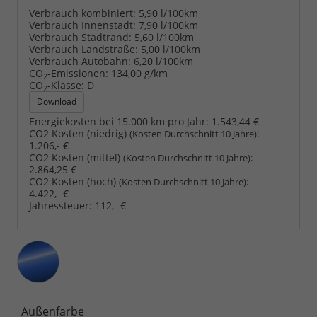
Verbrauch kombiniert:
5,90 l/100km
Verbrauch Innenstadt:
7,90 l/100km
Verbrauch Stadtrand:
5,60 l/100km
Verbrauch Landstraße:
5,00 l/100km
Verbrauch Autobahn:
6,20 l/100km
CO
-Emissionen:
134,00 g/km
2
CO
-Klasse:
D
2
Download
Energiekosten bei 15.000 km pro Jahr:
1.543,44 €
CO2 Kosten (niedrig)
:
(Kosten Durchschnitt 10 Jahre)
1.206,- €
CO2 Kosten (mittel)
:
(Kosten Durchschnitt 10 Jahre)
2.864,25 €
CO2 Kosten (hoch)
:
(Kosten Durchschnitt 10 Jahre)
4.422,- €
Jahressteuer:
112,- €
Außenfarbe