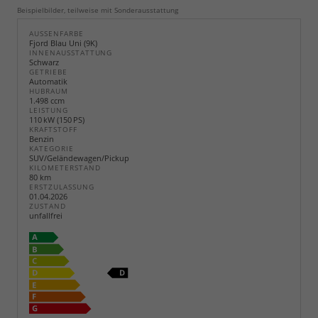
Beispielbilder, teilweise mit Sonderausstattung
AUSSENFARBE
Fjord Blau Uni (9K)
INNENAUSSTATTUNG
Schwarz
GETRIEBE
Automatik
HUBRAUM
1.498 ccm
LEISTUNG
110 kW (150 PS)
KRAFTSTOFF
Benzin
KATEGORIE
SUV/Geländewagen/Pickup
KILOMETERSTAND
80 km
ERSTZULASSUNG
01.04.2026
ZUSTAND
unfallfrei