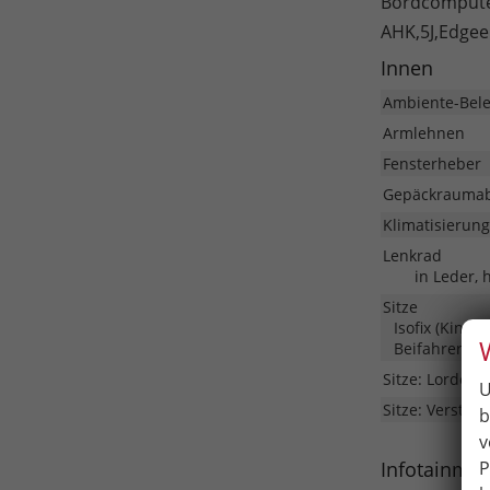
Bordcomputer,
AHK,5J,Edgee
Innen
Ambiente-Bel
Armlehnen
Fensterheber
Gepäckrauma
Klimatisierung
Lenkrad
in Leder, 
Sitze
Isofix (Kinde
Beifahrersitz
Sitze: Lordose
U
Sitze: Verstell
b
v
P
Infotainme