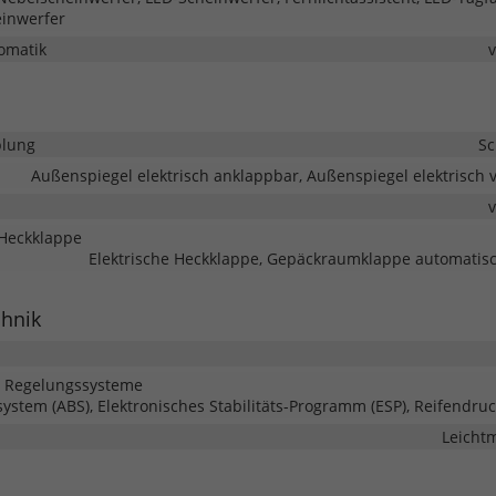
einwerfer
omatik
lung
Sc
Außenspiegel elektrisch anklappbar, Außenspiegel elektrisch v
Heckklappe
Elektrische Heckklappe, Gepäckraumklappe automatisc
chnik
d Regelungssysteme
system (ABS), Elektronisches Stabilitäts-Programm (ESP), Reifendruc
Leichtm