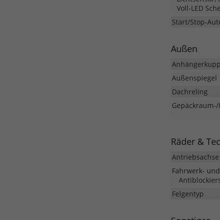
Voll-LED Sch
Start/Stop-Aut
Außen
Anhängerkupp
Außenspiegel
Dachreling
Gepäckraum-/
Räder & Te
Antriebsachse
Fahrwerk- un
Antiblockier
Felgentyp