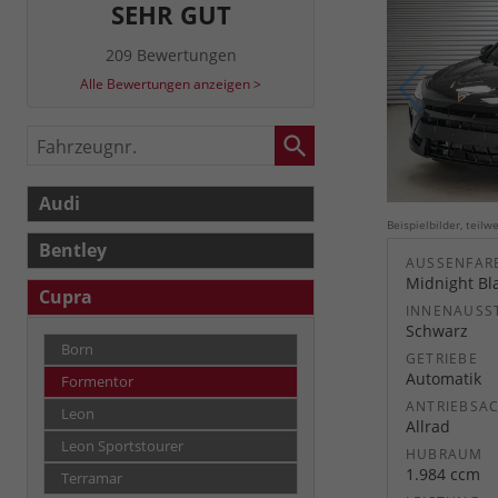
SEHR GUT
209 Bewertungen
Alle Bewertungen anzeigen >
Fahrzeugnr.
Audi
Beispielbilder, teil
Bentley
AUSSENFARB
Midnight Bla
Cupra
INNENAUSS
Schwarz
Born
GETRIEBE
Automatik
Formentor
ANTRIEBSA
Leon
Allrad
Leon Sportstourer
HUBRAUM
1.984 ccm
Terramar