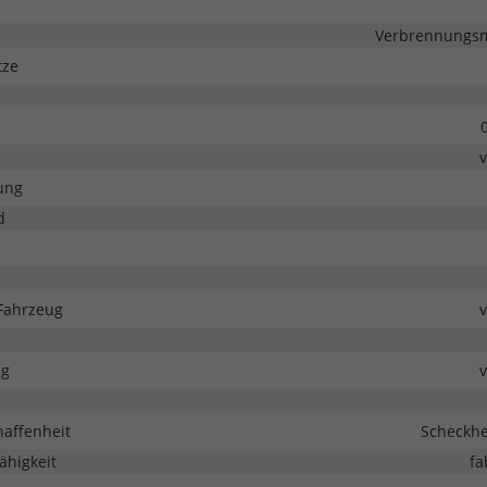
Verbrennungsmo
tze
ung
d
Fahrzeug
ng
haffenheit
Scheckhe
ähigkeit
fa