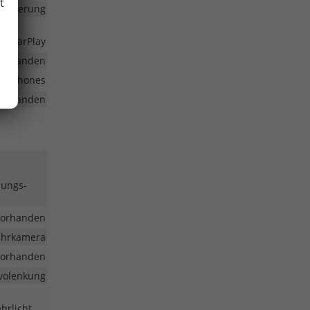
t
steuerung
le CarPlay
vorhanden
martphones
vorhanden
nungs-
vorhanden
fahrkamera
vorhanden
volenkung
hrlicht,