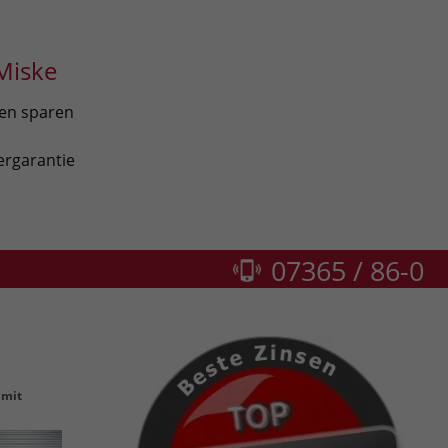
Miske
len sparen
ergarantie
07365 / 86-0
 mit