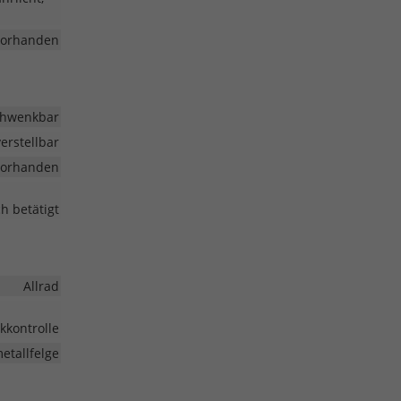
vorhanden
hwenkbar
erstellbar
vorhanden
h betätigt
Allrad
kkontrolle
etallfelge