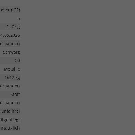
tor (ICE)
5
5-türig
01.05.2026
vorhanden
Schwarz
20
Metallic
1612 kg
vorhanden
Stoff
vorhanden
unfallfrei
ftgepflegt
hrtauglich