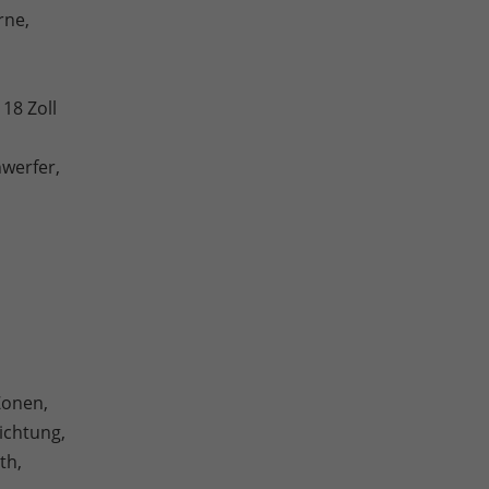
rne,
 18 Zoll
nwerfer,
Zonen,
ichtung,
th,