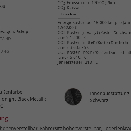
CO
-Emissionen:
170,00 g/km
2
PS)
CO
-Klasse:
F
2
Download
Energiekosten bei 15.000 km pro Jahr
1.962,00 €
ewagen/Pickup
CO2 Kosten (niedrig)
(Kosten Durchschn
:
1.530,- €
Jahre)
STAND
CO2 Kosten (mittel)
(Kosten Durchschni
:
3.633,75 €
Jahre)
SUNG
CO2 Kosten (hoch)
(Kosten Durchschnit
:
5.610,- €
Jahre)
Jahressteuer:
218,- €
Innenausstattung
ußenfarbe
Innenausstattung
idnight Black Metallic
Schwarz
0E)
ung
 höhenverstellbar, Fahrersitz höhenverstellbar, Lederlenkra