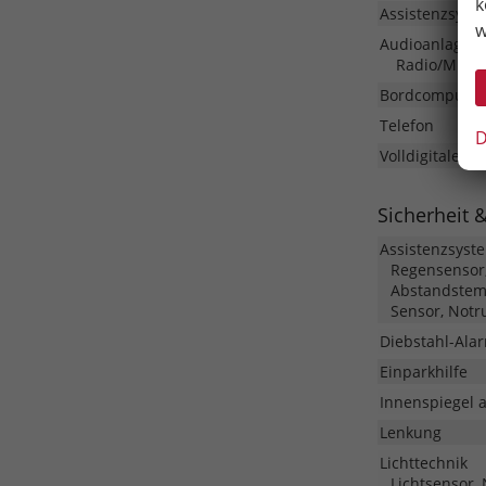
k
Assistenzsyst
w
Audioanlage
Radio/MP3-Pl
Bordcomputer
Telefon
D
Volldigitales 
Sicherheit 
Assistenzsyst
Regensensor,
Abstandstem
Sensor, Notr
Diebstahl-Ala
Einparkhilfe
Innenspiegel 
Lenkung
Lichttechnik
Lichtsensor, 