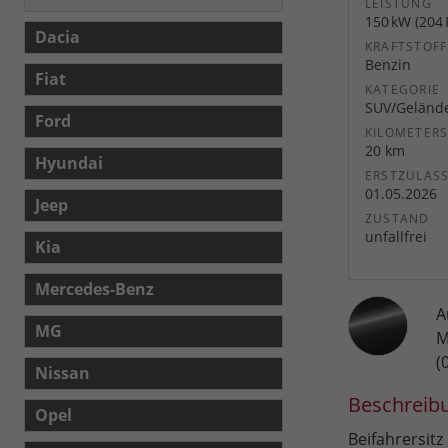
LEISTUNG
150 kW (204 
Dacia
KRAFTSTOFF
Benzin
Fiat
KATEGORIE
SUV/Geländ
Ford
KILOMETER
20 km
Hyundai
ERSTZULAS
01.05.2026
Jeep
ZUSTAND
unfallfrei
Kia
Mercedes-Benz
A
MG
M
(
Nissan
Beschreib
Opel
Beifahrersitz