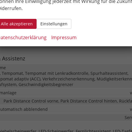
önnen Ihre Einwilligung jederzeit mit Wirkung für die Zukunf
eme
Sprach
iderrufen.
ayer, Radio, Schnittstelle USB, Digitalradio DAB, Android Auto, App
Alle akzeptieren
Einstellungen
Freisprecheinrichtung, Bluetooth, Induktionsladen für S
atenschutzerklärung
Impressum
Kombiinstrument (Virtual Cockpit)
& Assistenz
eme
 Tempomat, Tempomat mit Lenkradkontrolle, Spurhalteassistent,
pomat adaptiv (ACC), Verkehrzeichenerkennung, Müdigkeitserken
ufsystem, Geschwindigkeitsbegrenzer
rmanlage
Park Distance Control vorne, Park Distance Control hinten, Rück
automatisch abblendend
Ser
Nebelscheinwerfer, LED-Scheinwerfer, Fernlichtassistent, LED-Tagfa