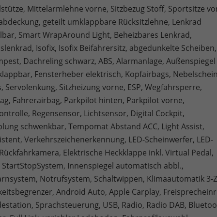
tütze, Mittelarmlehne vorne, Sitzbezug Stoff, Sportsitze vo
deckung, geteilt umklappbare Rücksitzlehne, Lenkrad
lbar, Smart WrapAround Light, Beheizbares Lenkrad,
slenkrad, Isofix, Isofix Beifahrersitz, abgedunkelte Scheiben,
mpest, Dachreling schwarz, ABS, Alarmanlage, Außenspiegel
klappbar, Fensterheber elektrisch, Kopfairbags, Nebelschei
s, Servolenkung, Sitzheizung vorne, ESP, Wegfahrsperre,
ag, Fahrerairbag, Parkpilot hinten, Parkpilot vorne,
ntrolle, Regensensor, Lichtsensor, Digital Cockpit,
ung schwenkbar, Tempomat Abstand ACC, Light Assist,
istent, Verkehrszeichenerkennung, LED-Scheinwerfer, LED-
 Rückfahrkamera, Elektrische Heckklappe inkl. Virtual Pedal,
, StartStopSystem, Innenspiegel automatisch abbl.,
rnsystem, Notrufsystem, Schaltwippen, Klimaautomatik 3-
eitsbegrenzer, Android Auto, Apple Carplay, Freisprecheinr
destation, Sprachsteuerung, USB, Radio, Radio DAB, Bluetoo