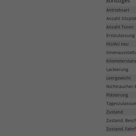
Sonstiges
Antriebsart
Anzahl Sitzplä
Anzahl Türen
Erstzulassung
HU/AU neu
Innenausstatt
Kilometerstan
Lackierung
Leergewicht
Nichtraucher-
Polsterung
Tageszulassu
Zustand
Zustand, Besc
Zustand, Fahrf