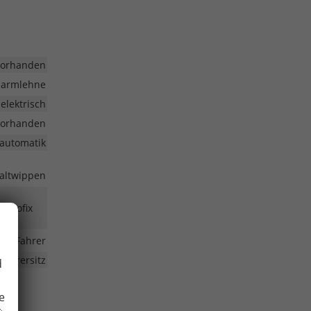
vorhanden
larmlehne
elektrisch
vorhanden
automatik
haltwippen
, Isofix
Fahrer
Fahrersitz
d
e