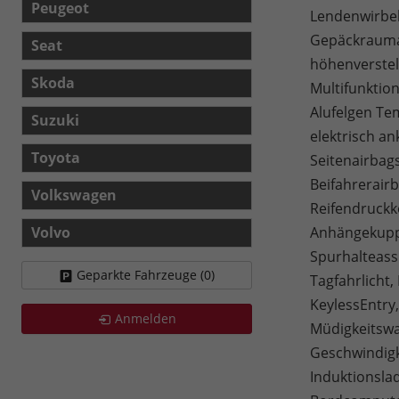
Peugeot
Lendenwirbels
Gepäckraumab
Seat
höhenverstel
Skoda
Multifunktion
Alufelgen Te
Suzuki
elektrisch an
Toyota
Seitenairbag
Beifahrerairb
Volkswagen
Reifendruckko
Volvo
Anhängekuppl
Spurhalteass
Geparkte Fahrzeuge (
0
)
Tagfahrlicht,
KeylessEntry
Anmelden
Müdigkeitswa
Geschwindigk
Induktionsla