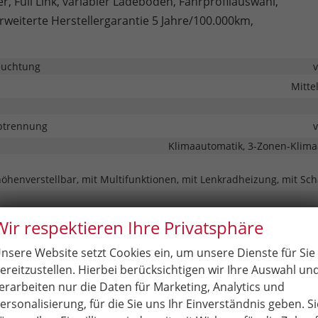
 Full Link, variabler Ladeboden, Fahrprofilauswahl,
rweiterte Herstellergarantie 5 Jahre/100.000km,
euchtung
Mitte
btrennung
Klimaautomatik, 3-Zonen-Klima
höhenverstellbar, mit Multifunktionen, mit Lenkradheizung, mit Sc
rsitzbefestigung), Rücksitzbank hinten geteilt, Sitzheizung, Sportsitze
Wir respektieren Ihre Privatsphäre
nstütze
nsere Website setzt Cookies ein, um unsere Dienste für Sie
barkeit
Höhenverstellbarer 
ereitzustellen. Hierbei berücksichtigen wir Ihre Auswahl un
erarbeiten nur die Daten für Marketing, Analytics und
ersonalisierung, für die Sie uns Ihr Einverständnis geben. Si
nt & Kommunikation