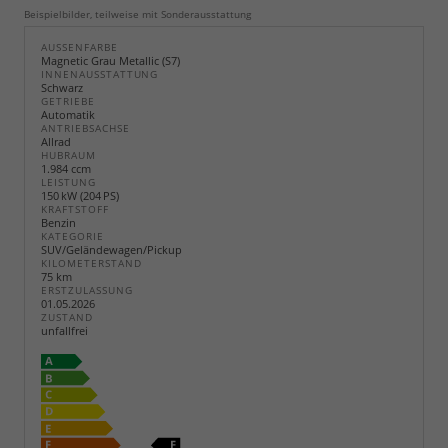
Beispielbilder, teilweise mit Sonderausstattung
AUSSENFARBE
Magnetic Grau Metallic (S7)
INNENAUSSTATTUNG
Schwarz
GETRIEBE
Automatik
ANTRIEBSACHSE
Allrad
HUBRAUM
1.984 ccm
LEISTUNG
150 kW (204 PS)
KRAFTSTOFF
Benzin
KATEGORIE
SUV/Geländewagen/Pickup
KILOMETERSTAND
75 km
ERSTZULASSUNG
01.05.2026
ZUSTAND
unfallfrei