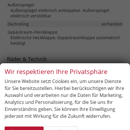
Außenspiegel
Außenspiegel elektrisch anklappbar, Außenspiegel
elektrisch verstellbar
Dachreling
vorhanden
Gepäckraum-/Heckklappe
Elektrische Heckklappe, Gepäckraumklappe automatisch
betätigt
Räder & Technik
Antriebsachse
Allrad
Wir respektieren Ihre Privatsphäre
Fahrwerk- und Regelungssysteme
Unsere Website setzt Cookies ein, um unsere Dienste
Antiblockiersystem (ABS), Elektronisches Stabilitäts-
Programm (ESP), Reifendruckkontrolle
für Sie bereitzustellen. Hierbei berücksichtigen wir Ihre
Auswahl und verarbeiten nur die Daten für Marketing,
Felgentyp
Leichtmetallfelge
Analytics und Personalisierung, für die Sie uns Ihr
Einverständnis geben. Sie können Ihre Einwilligung
Sonstiges
jederzeit mit Wirkung für die Zukunft widerrufen.
Antriebsart
Verbrennungsmotor (ICE)
Anzahl Sitzplätze
5