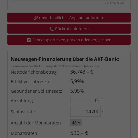
incl. 19% MwSt.
unverbindliches Angebot anfordern
Rückruf anfordern
Fahrzeug drucken, parken oder vergleichen
Neuwagen-Finanzierung über die AKF-Bank:
Finanzieren Sie Ihr Fahrzeug ab 5,99% effektivem Jahreszins
36.743,– €
Nettodarlehensbetrag
5,99%
Effektiver Jahreszins
5,95%
Gebundener Sollzinssatz
€
Anzahlung
€
Schlussrate
Anzahl der Monatsraten
590,– €
Monatsraten