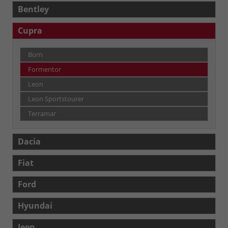
Bentley
Cupra
Born
Formentor
Leon
Leon Sportstourer
Terramar
Dacia
Fiat
Ford
Hyundai
Jeep