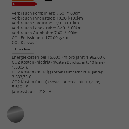
Verbrauch kombiniert:
7,50 l/100km
Verbrauch Innenstadt:
10,30 l/100km
Verbrauch Stadtrand:
7,50 l/100km
Verbrauch Landstraße:
6,40 l/100km
Verbrauch Autobahn:
7,40 l/100km
CO
-Emissionen:
170,00 g/km
2
CO
-Klasse:
F
2
Download
Energiekosten bei 15.000 km pro Jahr:
1.962,00 €
CO2 Kosten (niedrig)
:
(Kosten Durchschnitt 10 Jahre)
1.530,- €
CO2 Kosten (mittel)
:
(Kosten Durchschnitt 10 Jahre)
3.633,75 €
CO2 Kosten (hoch)
:
(Kosten Durchschnitt 10 Jahre)
5.610,- €
Jahressteuer:
218,- €