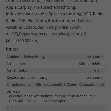
Zonen, Geschwindigkeitsbegrenzer, Android Auto,
Apple Carplay, Freisprecheinrichtung,
Induktionsladestation, Sprachsteuerung, USB, Radio,
Radio DAB, Bluetooth, Bordcomputer, Full Link,
variabler Ladeboden, Fahrprofilauswahl,
AHK,5J,Edgeerweiterte Herstellergarantie 5
Jahre/100.000km,
Innen
Ambiente-Beleuchtung
vorhanden
Armlehnen
Mittelarmlehne
Fensterheber
elektrisch
Gepäckraumabtrennung
vorhanden
Klimatisierung
Klimaautomatik, 3-Zonen-Klimaautomatik
Lenkrad
in Leder, höhenverstellbar, mit Multifunktionen, mit
Lenkradheizung, mit Schaltwippen
Sitze