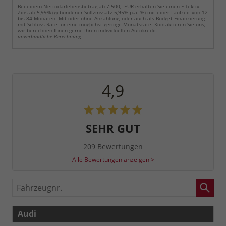
Bei einem Nettodarlehensbetrag ab 7.500,- EUR erhalten Sie einen Effektiv-
Zins ab 5,99% (gebundener Sollzinssatz 5,95% p.a. %) mit einer Laufzeit von 12
bis 84 Monaten. Mit oder ohne Anzahlung, oder auch als Budget-Finanzierung
mit Schluss-Rate für eine möglichst geringe Monatsrate. Kontaktieren Sie uns,
wir berechnen Ihnen gerne Ihren individuellen Autokredit.
unverbindliche Berechnung
4,9
SEHR GUT
209 Bewertungen
Alle Bewertungen anzeigen >
Fahrzeugnr.
Audi