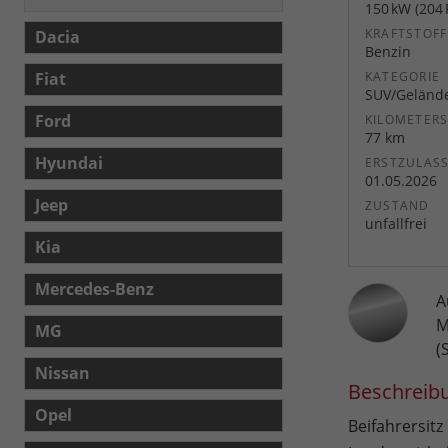
150 kW (204 
KRAFTSTOFF
Dacia
Benzin
Fiat
KATEGORIE
SUV/Geländ
Ford
KILOMETER
77 km
Hyundai
ERSTZULAS
01.05.2026
Jeep
ZUSTAND
unfallfrei
Kia
Mercedes-Benz
A
M
MG
(
Nissan
Beschreib
Opel
Beifahrersitz