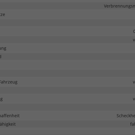
Verbrennungsmo
tze
ung
d
Fahrzeug
ng
haffenheit
Scheckhe
ähigkeit
fa