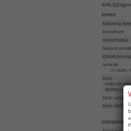
AHK,5J,Edgee
Innen
Ambiente-Bel
Armlehnen
Fensterheber
Gepäckrauma
Klimatisierung
Lenkrad
in Leder, 
Sitze
Isofix (Kinde
Beifahrersitz
Sitze: Lordose
U
Sitze: Verstell
b
v
Infotainme
P
Assistenzsyst