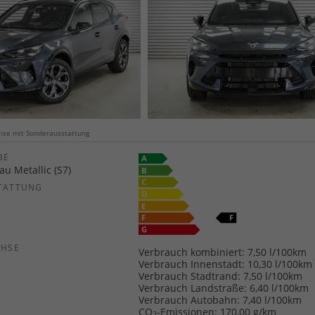
weise mit Sonderausstattung
E
u Metallic (S7)
TATTUNG
CHSE
Verbrauch kombiniert:
7,50 l/100km
Verbrauch Innenstadt:
10,30 l/100km
Verbrauch Stadtrand:
7,50 l/100km
Verbrauch Landstraße:
6,40 l/100km
Verbrauch Autobahn:
7,40 l/100km
CO
-Emissionen:
170,00 g/km
2