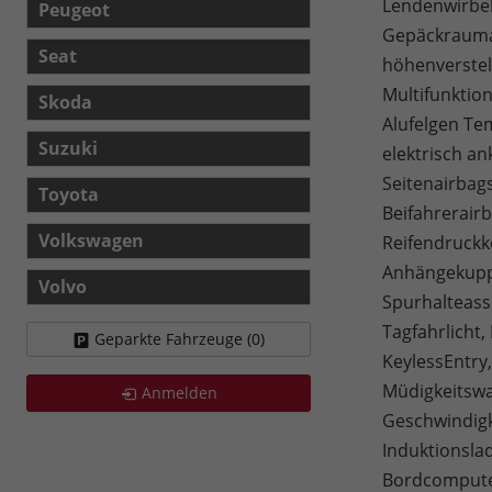
Lendenwirbels
Peugeot
Gepäckraumab
Seat
höhenverstel
Multifunktion
Skoda
Alufelgen Te
Suzuki
elektrisch an
Seitenairbag
Toyota
Beifahrerairb
Volkswagen
Reifendruckko
Anhängekuppl
Volvo
Spurhalteass
Tagfahrlicht,
Geparkte Fahrzeuge (
0
)
KeylessEntry
Müdigkeitswa
Anmelden
Geschwindigk
Induktionsla
Bordcomputer,