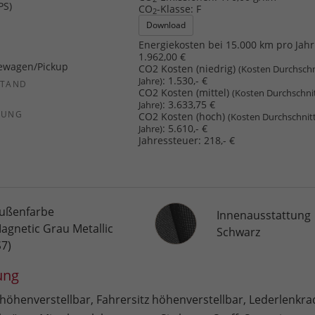
PS)
CO
-Klasse:
F
2
Download
Energiekosten bei 15.000 km pro Jahr
1.962,00 €
ewagen/Pickup
CO2 Kosten (niedrig)
(Kosten Durchschn
:
1.530,- €
Jahre)
STAND
CO2 Kosten (mittel)
(Kosten Durchschni
:
3.633,75 €
Jahre)
SUNG
CO2 Kosten (hoch)
(Kosten Durchschnit
:
5.610,- €
Jahre)
Jahressteuer:
218,- €
Innenausstattung
ußenfarbe
Innenausstattung
agnetic Grau Metallic
Schwarz
S7)
ung
 höhenverstellbar, Fahrersitz höhenverstellbar, Lederlenkra