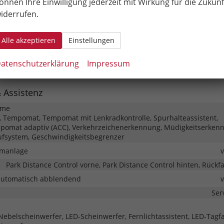
önnen Ihre Einwilligung jederzeit mit Wirkung für die Zukunf
iderrufen.
ayer, Radio, Schnittstelle USB, Digitalradio DAB, Android Auto, App
Alle akzeptieren
Einstellungen
Freisprecheinrichtung, Bluetooth, Induktionsladen für S
atenschutzerklärung
Impressum
Kombiinstrument (Virtual Cockpit)
& Assistenz
eme
 Tempomat, Tempomat mit Lenkradkontrolle, Spurhalteassistent,
pomat adaptiv (ACC), Verkehrzeichenerkennung, Müdigkeitserken
ufsystem, Geschwindigkeitsbegrenzer
rmanlage
Park Distance Control vorne, Park Distance Control hinten, Rück
automatisch abblendend
Ser
Nebelscheinwerfer, LED-Scheinwerfer, Fernlichtassistent, LED-Tagfa