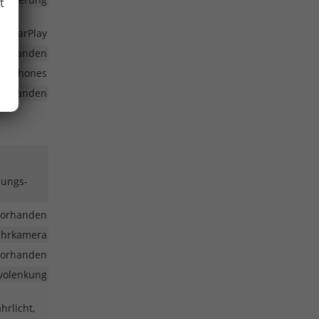
t
le CarPlay
vorhanden
martphones
vorhanden
nungs-
vorhanden
fahrkamera
vorhanden
volenkung
hrlicht,