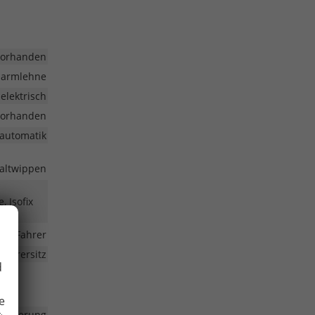
vorhanden
larmlehne
elektrisch
vorhanden
automatik
haltwippen
, Isofix
Fahrer
Fahrersitz
d
e
steuerung