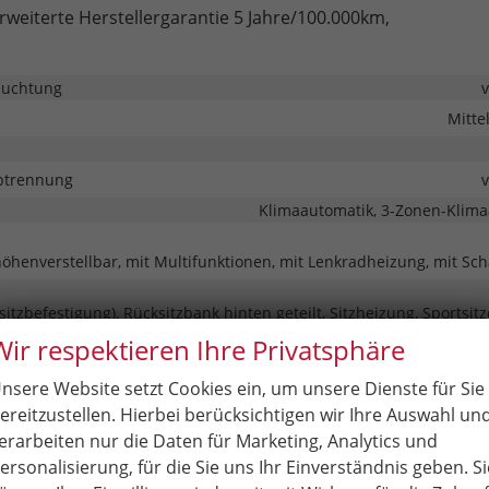
rweiterte Herstellergarantie 5 Jahre/100.000km,
euchtung
Mitte
btrennung
Klimaautomatik, 3-Zonen-Klima
höhenverstellbar, mit Multifunktionen, mit Lenkradheizung, mit Sc
rsitzbefestigung), Rücksitzbank hinten geteilt, Sitzheizung, Sportsitze
Wir respektieren Ihre Privatsphäre
nstütze
nsere Website setzt Cookies ein, um unsere Dienste für Sie
barkeit
Höhenverstellbarer 
ereitzustellen. Hierbei berücksichtigen wir Ihre Auswahl un
erarbeiten nur die Daten für Marketing, Analytics und
nt & Kommunikation
ersonalisierung, für die Sie uns Ihr Einverständnis geben. Si
eme
Sprach