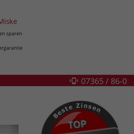
Miske
len sparen
ergarantie
07365 / 86-0