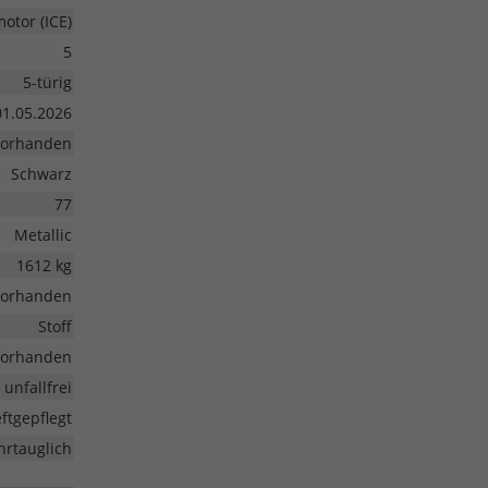
tor (ICE)
5
5-türig
01.05.2026
vorhanden
Schwarz
77
Metallic
1612 kg
vorhanden
Stoff
vorhanden
unfallfrei
ftgepflegt
hrtauglich