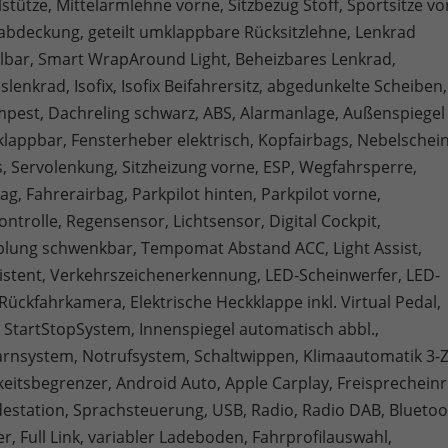
tütze, Mittelarmlehne vorne, Sitzbezug Stoff, Sportsitze vo
deckung, geteilt umklappbare Rücksitzlehne, Lenkrad
lbar, Smart WrapAround Light, Beheizbares Lenkrad,
slenkrad, Isofix, Isofix Beifahrersitz, abgedunkelte Scheiben,
mpest, Dachreling schwarz, ABS, Alarmanlage, Außenspiegel
klappbar, Fensterheber elektrisch, Kopfairbags, Nebelschei
s, Servolenkung, Sitzheizung vorne, ESP, Wegfahrsperre,
ag, Fahrerairbag, Parkpilot hinten, Parkpilot vorne,
ntrolle, Regensensor, Lichtsensor, Digital Cockpit,
ung schwenkbar, Tempomat Abstand ACC, Light Assist,
istent, Verkehrszeichenerkennung, LED-Scheinwerfer, LED-
 Rückfahrkamera, Elektrische Heckklappe inkl. Virtual Pedal,
, StartStopSystem, Innenspiegel automatisch abbl.,
rnsystem, Notrufsystem, Schaltwippen, Klimaautomatik 3-
eitsbegrenzer, Android Auto, Apple Carplay, Freisprecheinr
destation, Sprachsteuerung, USB, Radio, Radio DAB, Bluetoo
 Full Link, variabler Ladeboden, Fahrprofilauswahl,