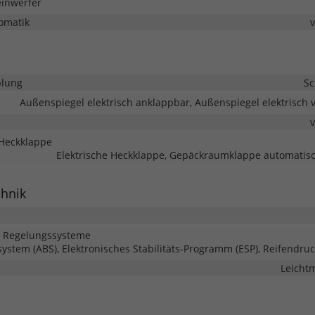
einwerfer
omatik
lung
Sc
Außenspiegel elektrisch anklappbar, Außenspiegel elektrisch v
Heckklappe
Elektrische Heckklappe, Gepäckraumklappe automatisc
chnik
d Regelungssysteme
system (ABS), Elektronisches Stabilitäts-Programm (ESP), Reifendruc
Leichtm