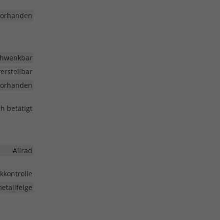
vorhanden
hwenkbar
erstellbar
vorhanden
h betätigt
Allrad
kkontrolle
etallfelge