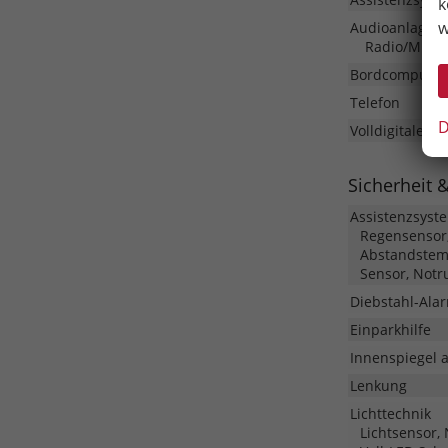
k
w
Audioanlage
Radio/MP3-Pl
Bordcomputer
Telefon
D
Volldigitales 
Sicherheit 
Assistenzsyst
Regensensor,
Abstandstem
Sensor, Notr
Diebstahl-Ala
Einparkhilfe
Innenspiegel 
Lenkung
Lichttechnik
Lichtsensor, 