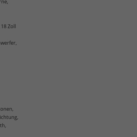
rne,
 18 Zoll
nwerfer,
Zonen,
ichtung,
th,