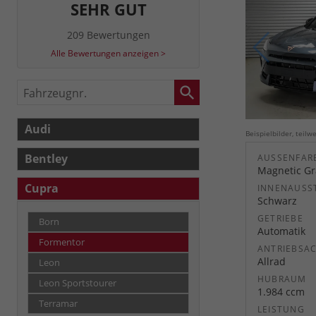
SEHR GUT
209 Bewertungen
Alle Bewertungen anzeigen >
Fahrzeugnr.
Audi
Beispielbilder, teil
Bentley
AUSSENFARB
Magnetic Gra
Cupra
INNENAUSS
Schwarz
GETRIEBE
Born
Automatik
Formentor
ANTRIEBSA
Allrad
Leon
HUBRAUM
Leon Sportstourer
1.984 ccm
Terramar
LEISTUNG