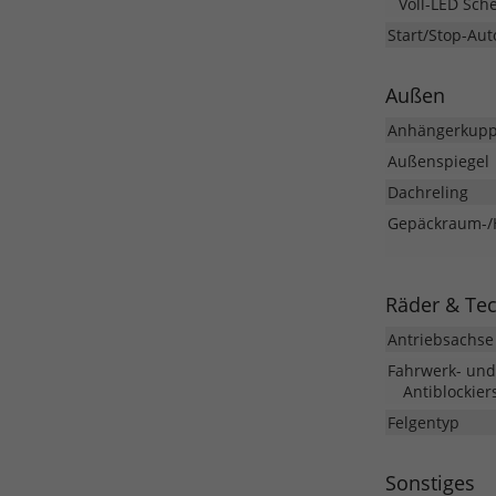
Voll-LED Sch
Start/Stop-Aut
Außen
Anhängerkupp
Außenspiegel
Dachreling
Gepäckraum-/
Räder & Te
Antriebsachse
Fahrwerk- un
Antiblockier
Felgentyp
Sonstiges