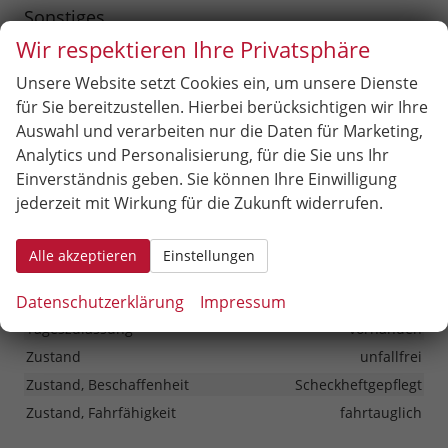
Sonstiges
Wir respektieren Ihre Privatsphäre
Antriebsart
Verbrennungsmotor (ICE)
Anzahl Sitzplätze
5
Unsere Website setzt Cookies ein, um unsere Dienste
Anzahl Türen
5-türig
für Sie bereitzustellen. Hierbei berücksichtigen wir Ihre
Auswahl und verarbeiten nur die Daten für Marketing,
Erstzulassung
01.04.2026
Analytics und Personalisierung, für die Sie uns Ihr
HU/AU neu
vorhanden
Einverständnis geben. Sie können Ihre Einwilligung
Innenausstattung
Schwarz
jederzeit mit Wirkung für die Zukunft widerrufen.
Kilometerstand
80
Leergewicht
1501 kg
Alle akzeptieren
Einstellungen
Nichtraucher-Fahrzeug
vorhanden
Datenschutzerklärung
Impressum
Polsterung
Stoff
Tageszulassung
vorhanden
Zustand
unfallfrei
Zustand, Beschaffenheit
Scheckheftgepflegt
Zustand, Fahrfähigkeit
fahrtauglich