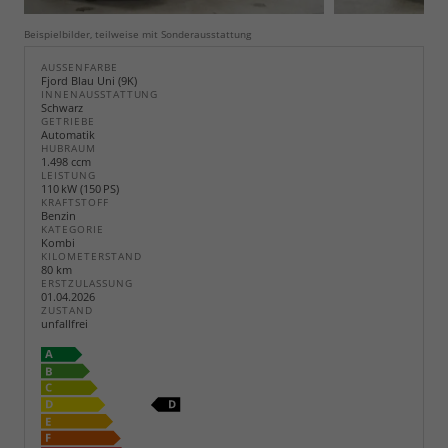
Beispielbilder, teilweise mit Sonderausstattung
AUSSENFARBE
Fjord Blau Uni (9K)
INNENAUSSTATTUNG
Schwarz
GETRIEBE
Automatik
HUBRAUM
1.498 ccm
LEISTUNG
110 kW (150 PS)
KRAFTSTOFF
Benzin
KATEGORIE
Kombi
KILOMETERSTAND
80 km
ERSTZULASSUNG
01.04.2026
ZUSTAND
unfallfrei