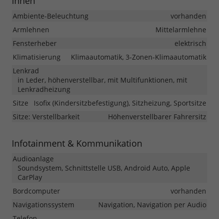
Innen
Ambiente-Beleuchtung
vorhanden
Armlehnen
Mittelarmlehne
Fensterheber
elektrisch
Klimatisierung
Klimaautomatik, 3-Zonen-Klimaautomatik
Lenkrad
in Leder, höhenverstellbar, mit Multifunktionen, mit
Lenkradheizung
Sitze
Isofix (Kindersitzbefestigung), Sitzheizung, Sportsitze
Sitze: Verstellbarkeit
Höhenverstellbarer Fahrersitz
Infotainment & Kommunikation
Audioanlage
Soundsystem, Schnittstelle USB, Android Auto, Apple
CarPlay
Bordcomputer
vorhanden
Navigationssystem
Navigation, Navigation per Audio
Telefon