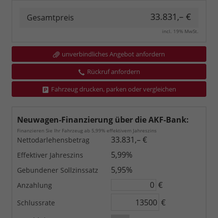
33.831,– €
Gesamtpreis
incl. 19% MwSt.
unverbindliches Angebot anfordern
Rückruf anfordern
Fahrzeug drucken, parken oder vergleichen
Neuwagen-Finanzierung über die AKF-Bank:
Finanzieren Sie Ihr Fahrzeug ab 5,99% effektivem Jahreszins
33.831,– €
Nettodarlehensbetrag
5,99%
Effektiver Jahreszins
5,95%
Gebundener Sollzinssatz
€
Anzahlung
€
Schlussrate