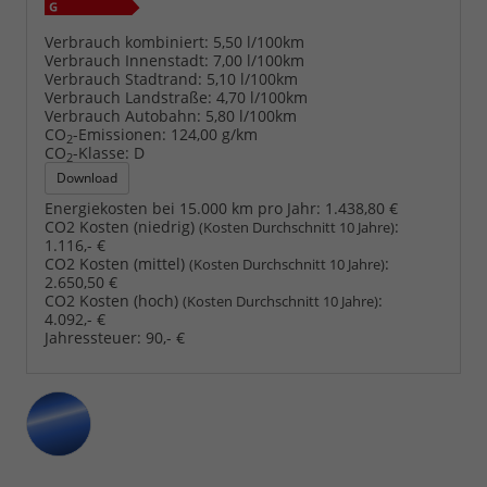
Verbrauch kombiniert:
5,50 l/100km
Verbrauch Innenstadt:
7,00 l/100km
Verbrauch Stadtrand:
5,10 l/100km
Verbrauch Landstraße:
4,70 l/100km
Verbrauch Autobahn:
5,80 l/100km
CO
-Emissionen:
124,00 g/km
2
CO
-Klasse:
D
2
Download
Energiekosten bei 15.000 km pro Jahr:
1.438,80 €
CO2 Kosten (niedrig)
:
(Kosten Durchschnitt 10 Jahre)
1.116,- €
CO2 Kosten (mittel)
:
(Kosten Durchschnitt 10 Jahre)
2.650,50 €
CO2 Kosten (hoch)
:
(Kosten Durchschnitt 10 Jahre)
4.092,- €
Jahressteuer:
90,- €