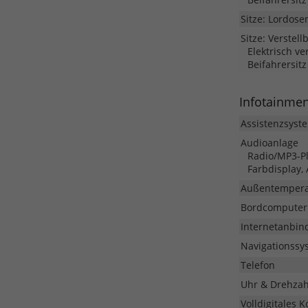
Sitze: Lordose
Sitze: Verstell
Elektrisch v
Beifahrersitz
Infotainme
Assistenzsyst
Audioanlage
Radio/MP3-Pla
Farbdisplay,
Außentempera
Bordcomputer
Internetanbin
Navigationssy
Telefon
Uhr & Drehza
Volldigitales 