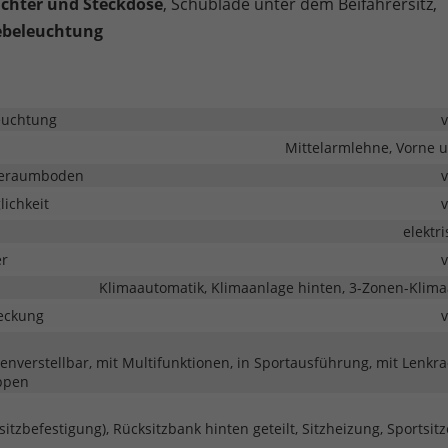
ichter und Steckdose
, Schublade unter dem Beifahrersitz,
beleuchtung
euchtung
Mittelarmlehne, Vorne 
deraumboden
ichkeit
elektr
er
Klimaautomatik, Klimaanlage hinten, 3-Zonen-Klim
eckung
henverstellbar, mit Multifunktionen, in Sportausführung, mit Lenkr
ppen
rsitzbefestigung), Rücksitzbank hinten geteilt, Sitzheizung, Sportsitze