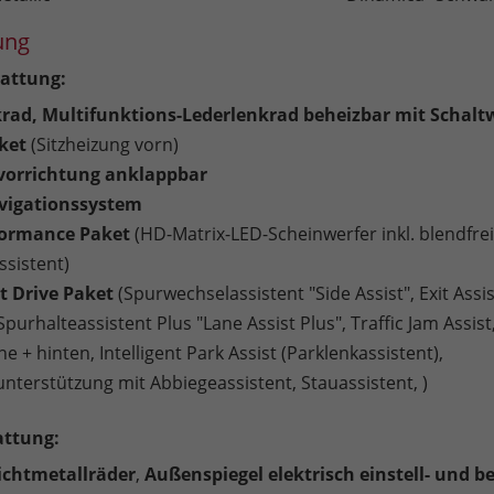
ung
attung:
krad, Multifunktions-Lederlenkrad beheizbar mit Schal
ket
(Sitzheizung vorn)
orrichtung anklappbar
vigationssystem
formance Paket
(HD-Matrix-LED-Scheinwerfer inkl. blendfre
ssistent)
nt Drive Paket
(Spurwechselassistent "Side Assist", Exit Assist
purhalteassistent Plus "Lane Assist Plus", Traffic Jam Assist
e + hinten, Intelligent Park Assist (Parklenkassistent),
nterstützung mit Abbiegeassistent, Stauassistent, )
attung:
eichtmetallräder
,
Außenspiegel elektrisch einstell- und b