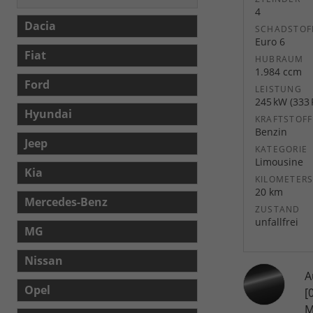
4
Dacia
SCHADSTOF
Euro 6
Fiat
HUBRAUM
1.984 ccm
Ford
LEISTUNG
245 kW (333 
Hyundai
KRAFTSTOFF
Benzin
Jeep
KATEGORIE
Limousine
Kia
KILOMETER
20 km
Mercedes-Benz
ZUSTAND
unfallfrei
MG
Nissan
A
Opel
[
M