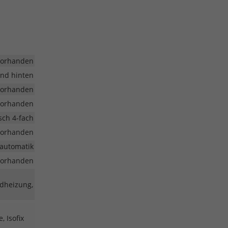
vorhanden
und hinten
vorhanden
vorhanden
isch 4-fach
vorhanden
aautomatik
vorhanden
adheizung,
, Isofix