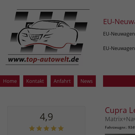
EU-Neuwa
EU-Neuwagen v
EU-Neuwagen z
Home
Kontakt
Anfahrt
News
Cupra 
4,9
Matrix+Nav
Fahrzeugnr.
:
934