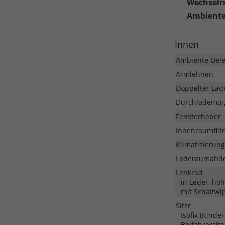
Wechselr
Ambiente
Innen
Ambiente-Bel
Armlehnen
Doppelter La
Durchlademögl
Fensterheber
Innenraumfilt
Klimatisierung
Laderaumabd
Lenkrad
in Leder, hö
mit Schaltwi
Sitze
Isofix (Kinde
Beifahrersitz