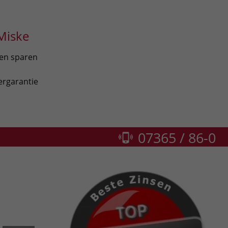
Miske
len sparen
ergarantie
07365 / 86-0