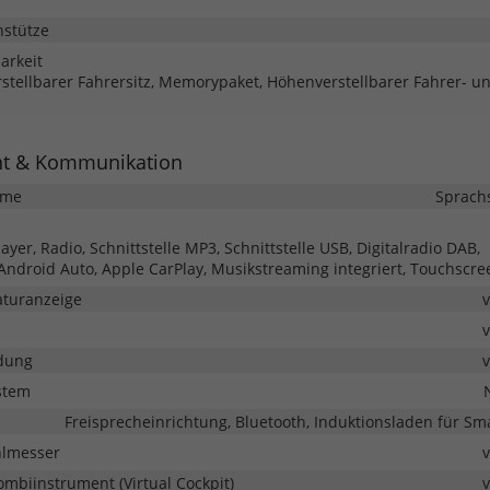
nstütze
barkeit
erstellbarer Fahrersitz, Memorypaket, Höhenverstellbarer Fahrer- u
nt & Kommunikation
eme
Sprach
yer, Radio, Schnittstelle MP3, Schnittstelle USB, Digitalradio DAB,
 Android Auto, Apple CarPlay, Musikstreaming integriert, Touchscre
turanzeige
dung
stem
Freisprecheinrichtung, Bluetooth, Induktionsladen für S
hlmesser
Kombiinstrument (Virtual Cockpit)