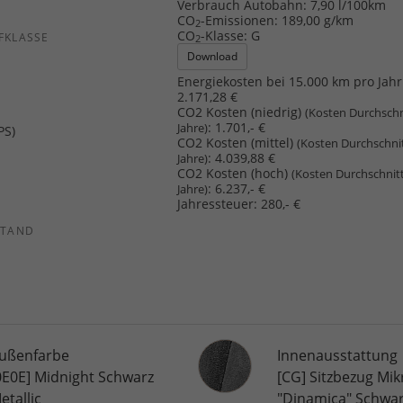
Verbrauch Autobahn:
7,90 l/100km
CO
-Emissionen:
189,00 g/km
2
CO
-Klasse:
G
FKLASSE
2
Download
Energiekosten bei 15.000 km pro Jahr
2.171,28 €
CO2 Kosten (niedrig)
(Kosten Durchschn
:
1.701,- €
Jahre)
PS)
CO2 Kosten (mittel)
(Kosten Durchschni
:
4.039,88 €
Jahre)
CO2 Kosten (hoch)
(Kosten Durchschnit
:
6.237,- €
Jahre)
Jahressteuer:
280,- €
STAND
Innenausstattung
ußenfarbe
Innenausstattung
0E0E] Midnight Schwarz
[CG] Sitzbezug Mik
etallic
"Dinamica" Schwa