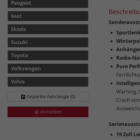
Peugeot
Beschreib
Seat
Sonderausst
Skoda
Sportlen
Winterpa
Suzuki
Anhängev
Toyota
Radio-Na
Pure Per
Volkswagen
Fernlichta
Volvo
Intellige
Warning, S
Geparkte Fahrzeuge (
0
)
Crash vorn
Ausweichu
Anmelden
Serienausst
19 Zoll L