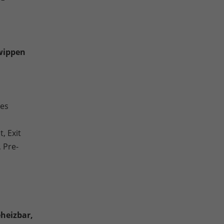
twippen
ies
, Exit
, Pre-
eheizbar,