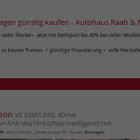
gen günstig kaufen - Autohaus Raab & 
ieler Marken - jetzt mit Reimport bis 40% bei vielen Model
u besten Preisen ✓ günstige Finanzierung ✓ volle Herstell
Leon
VZ 333PS DSG 4Drive
i+AHK+Alu19+Sitzheiz+IntelligentDrive
96
,
sofort lieferbar
, Landesversion: EU - Europa,
Neuwagen