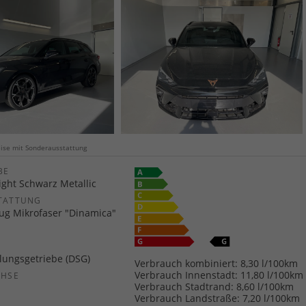
weise mit Sonderausstattung
E
ight Schwarz Metallic
TATTUNG
zug Mikrofaser "Dinamica"
ungsgetriebe (DSG)
Verbrauch kombiniert:
8,30 l/100km
Verbrauch Innenstadt:
11,80 l/100km
CHSE
Verbrauch Stadtrand:
8,60 l/100km
Verbrauch Landstraße:
7,20 l/100km