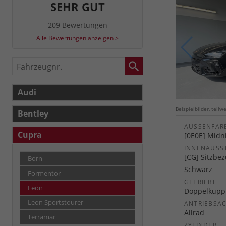
SEHR GUT
209 Bewertungen
Alle Bewertungen anzeigen >
Fahrzeugnr.
Audi
Beispielbilder, teil
Bentley
AUSSENFARB
Cupra
[0E0E] Midn
INNENAUSS
[CG] Sitzbe
Born
Schwarz
Formentor
GETRIEBE
Leon
Doppelkuppl
Leon Sportstourer
ANTRIEBSA
Allrad
Terramar
ZYLINDER