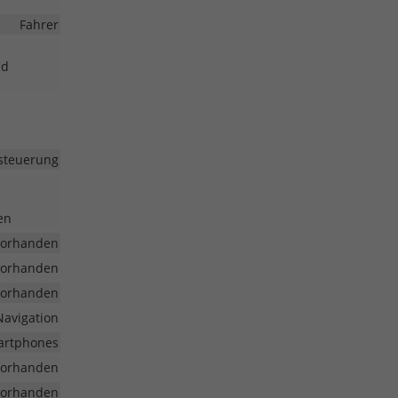
Fahrer
nd
steuerung
en
vorhanden
vorhanden
vorhanden
Navigation
martphones
vorhanden
vorhanden