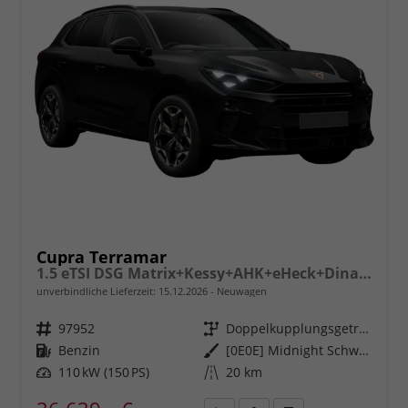
Cupra Terramar
1.5 eTSI DSG Matrix+Kessy+AHK+eHeck+Dinamica+CarPlay+eHeck+GV5
unverbindliche Lieferzeit:
15.12.2026
Neuwagen
Fahrzeugnr.
97952
Getriebe
Doppelkupplungsgetriebe (DSG)
Kraftstoff
Benzin
Außenfarbe
[0E0E] Midnight Schwarz Metallic
Leistung
110 kW (150 PS)
Kilometerstand
20 km