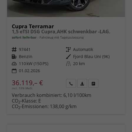
Cupra Terramar
1,5 eTSI DSG Cupra,AHK schwenkbar -LAG.
sofort lieferbar
Fahrzeug mit Tageszulassung
Fahrzeugnr.
97441
Getriebe
Automatik
Kraftstoff
Benzin
Außenfarbe
Fjord Blau Uni (9K)
Leistung
110 kW (150 PS)
Kilometerstand
20 km
01.02.2026
36.119,– €
incl. 19% MwSt.
Rückruf
PDF-
Fahrzeug
anfordern
Datei,
drucken,
Verbrauch kombiniert:
6,10 l/100km
Fahrzeugexposé
parken
CO
-Klasse:
E
2
drucken
oder
CO
-Emissionen:
138,00 g/km
2
vergleichen