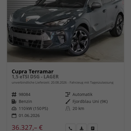
Cupra Terramar
1,5 eTSI DSG - LAGER
unverbindliche Lieferzeit:
20.08.2026
Fahrzeug mit Tageszulassung
Fahrzeugnr.
98084
Getriebe
Automatik
Kraftstoff
Benzin
Außenfarbe
Fjordblau Uni (9K)
Leistung
110 kW (150 PS)
Kilometerstand
20 km
01.06.2026
36.327,– €