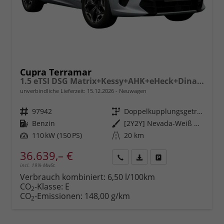
Cupra Terramar
1.5 eTSI DSG Matrix+Kessy+AHK+eHeck+Dinamica+CarPlay+eHeck+GV5
unverbindliche Lieferzeit:
15.12.2026
Neuwagen
Fahrzeugnr.
97942
Getriebe
Doppelkupplungsgetriebe (DSG)
Kraftstoff
Benzin
Außenfarbe
[2Y2Y] Nevada-Weiß Metallic
Leistung
110 kW (150 PS)
Kilometerstand
20 km
36.639,– €
incl. 19% MwSt.
Rückruf
PDF-
Fahrzeug
anfordern
Datei,
drucken,
Verbrauch kombiniert:
6,50 l/100km
Fahrzeugexposé
parken
CO
-Klasse:
E
2
drucken
oder
CO
-Emissionen:
148,00 g/km
2
vergleichen