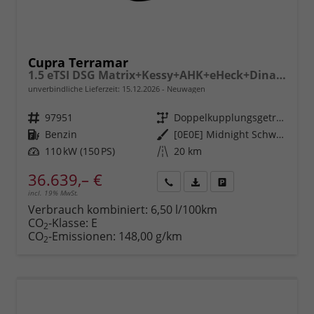
Cupra Terramar
1.5 eTSI DSG Matrix+Kessy+AHK+eHeck+Dinamica+CarPlay+eHeck+GV5
unverbindliche Lieferzeit:
15.12.2026
Neuwagen
Fahrzeugnr.
97951
Getriebe
Doppelkupplungsgetriebe (DSG)
Kraftstoff
Benzin
Außenfarbe
[0E0E] Midnight Schwarz Metallic
Leistung
110 kW (150 PS)
Kilometerstand
20 km
36.639,– €
incl. 19% MwSt.
Rückruf
PDF-
Fahrzeug
anfordern
Datei,
drucken,
Verbrauch kombiniert:
6,50 l/100km
Fahrzeugexposé
parken
CO
-Klasse:
E
2
drucken
oder
CO
-Emissionen:
148,00 g/km
2
vergleichen