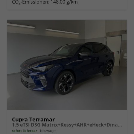
CO
-Emissionen:
148,00 g/km
2
vergleichen
Cupra Terramar
1.5 eTSI DSG Matrix+Kessy+AHK+eHeck+Dinamica+CarPlay+eHeck+GV5
sofort lieferbar
Neuwagen