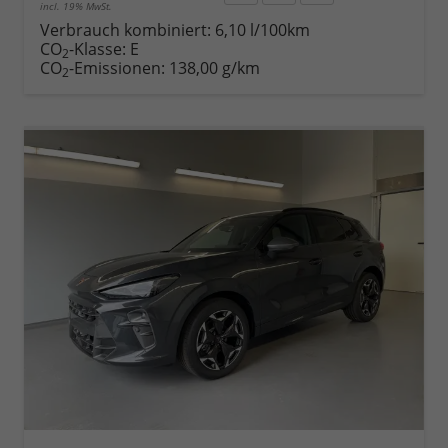
incl. 19% MwSt.
Rückruf
PDF-
Fahrzeug
anfordern
Datei,
drucken,
Verbrauch kombiniert:
6,10 l/100km
Fahrzeugexposé
parken
CO
-Klasse:
E
2
drucken
oder
CO
-Emissionen:
138,00 g/km
2
vergleichen