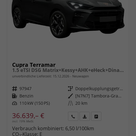
Cupra Terramar
1.5 eTSI DSG Matrix+Kessy+AHK+eHeck+Dinamica+CarPlay+eHeck+GV5
unverbindliche Lieferzeit:
15.12.2026
Neuwagen
Fahrzeugnr.
97947
Getriebe
Doppelkupplungsgetriebe (DSG)
Kraftstoff
Benzin
Außenfarbe
[N7N7] Tambora-Grau Metallic
Leistung
110 kW (150 PS)
Kilometerstand
20 km
36.639,– €
incl. 19% MwSt.
Rückruf
PDF-
Fahrzeug
anfordern
Datei,
drucken,
Verbrauch kombiniert:
6,50 l/100km
Fahrzeugexposé
parken
CO
-Klasse:
E
2