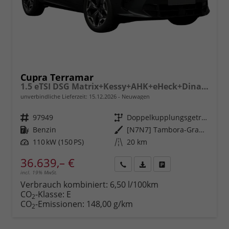
Cupra Terramar
1.5 eTSI DSG Matrix+Kessy+AHK+eHeck+Dinamica+CarPlay+eHeck+GV5
unverbindliche Lieferzeit:
15.12.2026
Neuwagen
Fahrzeugnr.
97949
Getriebe
Doppelkupplungsgetriebe (DSG)
Kraftstoff
Benzin
Außenfarbe
[N7N7] Tambora-Grau Metallic
Leistung
110 kW (150 PS)
Kilometerstand
20 km
36.639,– €
incl. 19% MwSt.
Rückruf
PDF-
Fahrzeug
anfordern
Datei,
drucken,
Verbrauch kombiniert:
6,50 l/100km
Fahrzeugexposé
parken
CO
-Klasse:
E
2
drucken
oder
CO
-Emissionen:
148,00 g/km
2
vergleichen