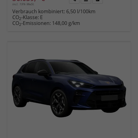
incl. 19% MwSt.
Rückruf
PDF-
Fahrzeug
anfordern
Datei,
drucken,
Verbrauch kombiniert:
6,50 l/100km
Fahrzeugexposé
parken
CO
-Klasse:
E
2
drucken
oder
CO
-Emissionen:
148,00 g/km
2
vergleichen