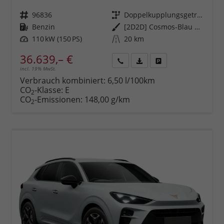
Fahrzeugnr.
96836
Getriebe
Doppelkupplungsgetriebe (DSG)
Kraftstoff
Benzin
Außenfarbe
[2D2D] Cosmos-Blau Metallic
Leistung
110 kW (150 PS)
Kilometerstand
20 km
36.639,– €
incl. 19% MwSt.
Rückruf
PDF-
Fahrzeug
anfordern
Datei,
drucken,
Verbrauch kombiniert:
6,50 l/100km
Fahrzeugexposé
parken
CO
-Klasse:
E
2
drucken
oder
CO
-Emissionen:
148,00 g/km
2
vergleichen