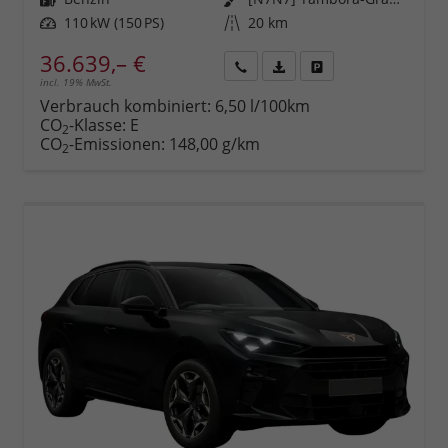
Leistung
110 kW (150 PS)
Kilometerstand
20 km
36.639,– €
incl. 19% MwSt.
Rückruf
PDF-
Fahrzeug
anfordern
Datei,
drucken,
Verbrauch kombiniert:
6,50 l/100km
Fahrzeugexposé
parken
CO
-Klasse:
E
2
drucken
oder
CO
-Emissionen:
148,00 g/km
2
vergleichen