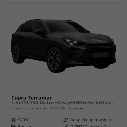
Cupra Terramar
1.5 eTSI DSG Matrix+Kessy+AHK+eHeck+Dinamica+CarPlay+eHeck+GV5
unverbindliche Lieferzeit:
15.12.2026
Neuwagen
Fahrzeugnr.
97950
Getriebe
Doppelkupplungsgetriebe (DSG)
Kraftstoff
Benzin
Außenfarbe
[N7N7] Tambora-Grau Metallic