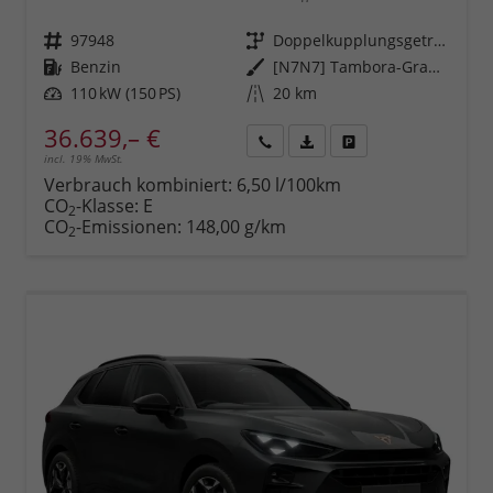
Fahrzeugnr.
97948
Getriebe
Doppelkupplungsgetriebe (DSG)
Kraftstoff
Benzin
Außenfarbe
[N7N7] Tambora-Grau Metallic
Leistung
110 kW (150 PS)
Kilometerstand
20 km
36.639,– €
incl. 19% MwSt.
Rückruf
PDF-
Fahrzeug
anfordern
Datei,
drucken,
Verbrauch kombiniert:
6,50 l/100km
Fahrzeugexposé
parken
CO
-Klasse:
E
2
drucken
oder
CO
-Emissionen:
148,00 g/km
2
vergleichen