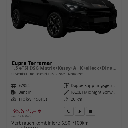
Cupra Terramar
1.5 eTSI DSG Matrix+Kessy+AHK+eHeck+Dinamica+CarPlay+eHeck+GV5
unverbindliche Lieferzeit:
15.12.2026
Neuwagen
Fahrzeugnr.
97954
Getriebe
Doppelkupplungsgetriebe (DSG)
Kraftstoff
Benzin
Außenfarbe
[0E0E] Midnight Schwarz Metallic
Leistung
110 kW (150 PS)
Kilometerstand
20 km
36.639,– €
incl. 19% MwSt.
Rückruf
PDF-
Fahrzeug
anfordern
Datei,
drucken,
Verbrauch kombiniert:
6,50 l/100km
Fahrzeugexposé
parken