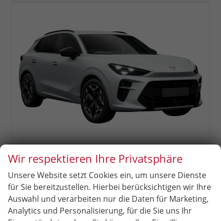
Wir respektieren Ihre Privatsphäre
Cupra Terramar
Unsere Website setzt Cookies ein, um unsere Dienste
1.5 eTSI DSG Matrix+Kessy+AHK+eHeck+Dinamica+CarPlay+eHeck+GV5
unverbindliche Lieferzeit:
15.12.2026
Neuwagen
für Sie bereitzustellen. Hierbei berücksichtigen wir Ihre
Auswahl und verarbeiten nur die Daten für Marketing,
Fahrzeugnr.
97943
Getriebe
Doppelkupplungsgetriebe (DSG)
Analytics und Personalisierung, für die Sie uns Ihr
Kraftstoff
Benzin
Außenfarbe
[2Y2Y] Nevada-Weiß Metallic