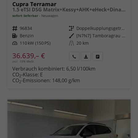
Cupra Terramar
1.5 eTSI DSG Matrix+Kessy+AHK+eHeck+Dinamica+CarPlay+eHeck+GV5
sofort lieferbar
Neuwagen
Fahrzeugnr.
96834
Getriebe
Doppelkupplungsgetriebe (DSG)
Kraftstoff
Benzin
Außenfarbe
[N7N7] Tamboragrau Metallic
Leistung
110 kW (150 PS)
Kilometerstand
20 km
36.639,– €
incl. 19% MwSt.
Rückruf
PDF-
Fahrzeug
anfordern
Datei,
drucken,
Verbrauch kombiniert:
6,50 l/100km
Fahrzeugexposé
parken
CO
-Klasse:
E
2
drucken
oder
CO
-Emissionen:
148,00 g/km
2
vergleichen