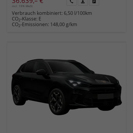
36.639,– €
incl. 19% MwSt.
Rückruf
PDF-
Fahrzeug
anfordern
Datei,
drucken,
Verbrauch kombiniert:
6,50 l/100km
Fahrzeugexposé
parken
CO
-Klasse:
E
2
drucken
oder
CO
-Emissionen:
148,00 g/km
2
vergleichen