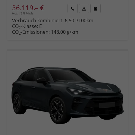
36.119,– €
incl. 19% MwSt.
Rückruf
PDF-
Fahrzeug
anfordern
Datei,
drucken,
Verbrauch kombiniert:
6,50 l/100km
Fahrzeugexposé
parken
CO
-Klasse:
E
2
drucken
oder
CO
-Emissionen:
148,00 g/km
2
vergleichen