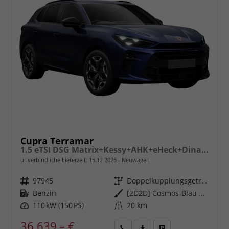
Cupra Terramar
1.5 eTSI DSG Matrix+Kessy+AHK+eHeck+Dinamica+CarPlay+eHeck+GV5
unverbindliche Lieferzeit:
15.12.2026
Neuwagen
Fahrzeugnr.
97945
Getriebe
Doppelkupplungsgetriebe (DSG)
Kraftstoff
Benzin
Außenfarbe
[2D2D] Cosmos-Blau Metallic
Leistung
110 kW (150 PS)
Kilometerstand
20 km
36.639,– €