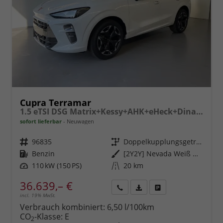
Cupra Terramar
1.5 eTSI DSG Matrix+Kessy+AHK+eHeck+Dinamica+CarPlay+eHeck+GV5
sofort lieferbar
Neuwagen
Fahrzeugnr.
96835
Getriebe
Doppelkupplungsgetriebe (DSG)
Kraftstoff
Benzin
Außenfarbe
[2Y2Y] Nevada Weiß Metallic
Leistung
110 kW (150 PS)
Kilometerstand
20 km
36.639,– €
incl. 19% MwSt.
Rückruf
PDF-
Fahrzeug
anfordern
Datei,
drucken,
Verbrauch kombiniert:
6,50 l/100km
Fahrzeugexposé
parken
CO
-Klasse:
E
2
drucken
oder