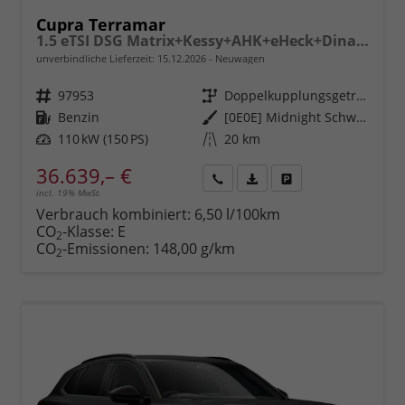
Cupra Terramar
1.5 eTSI DSG Matrix+Kessy+AHK+eHeck+Dinamica+CarPlay+eHeck+GV5
unverbindliche Lieferzeit:
15.12.2026
Neuwagen
Fahrzeugnr.
97953
Getriebe
Doppelkupplungsgetriebe (DSG)
Kraftstoff
Benzin
Außenfarbe
[0E0E] Midnight Schwarz Metallic
Leistung
110 kW (150 PS)
Kilometerstand
20 km
36.639,– €
incl. 19% MwSt.
Rückruf
PDF-
Fahrzeug
anfordern
Datei,
drucken,
Verbrauch kombiniert:
6,50 l/100km
Fahrzeugexposé
parken
CO
-Klasse:
E
2
drucken
oder
CO
-Emissionen:
148,00 g/km
2
vergleichen