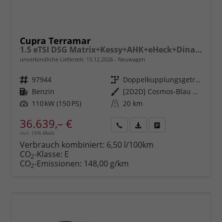
Cupra Terramar
1.5 eTSI DSG Matrix+Kessy+AHK+eHeck+Dinamica+CarPlay+eHeck+GV5
unverbindliche Lieferzeit:
15.12.2026
Neuwagen
Fahrzeugnr.
97944
Getriebe
Doppelkupplungsgetriebe (DSG)
Kraftstoff
Benzin
Außenfarbe
[2D2D] Cosmos-Blau Metallic
Leistung
110 kW (150 PS)
Kilometerstand
20 km
36.639,– €
incl. 19% MwSt.
Rückruf
PDF-
Fahrzeug
anfordern
Datei,
drucken,
Verbrauch kombiniert:
6,50 l/100km
Fahrzeugexposé
parken
CO
-Klasse:
E
2
drucken
oder
CO
-Emissionen:
148,00 g/km
2
vergleichen