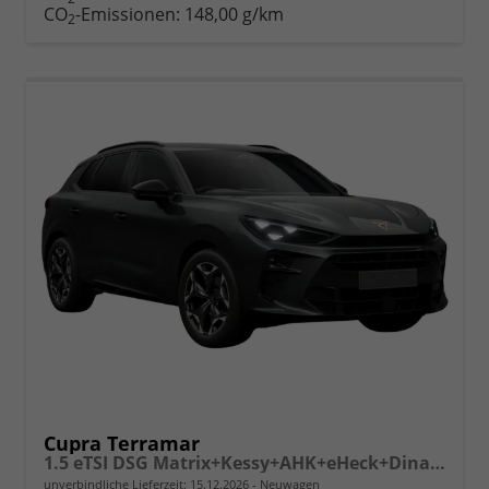
drucken
oder
CO
-Emissionen:
148,00 g/km
2
vergleichen
Cupra Terramar
1.5 eTSI DSG Matrix+Kessy+AHK+eHeck+Dinamica+CarPlay+eHeck+GV5
unverbindliche Lieferzeit:
15.12.2026
Neuwagen