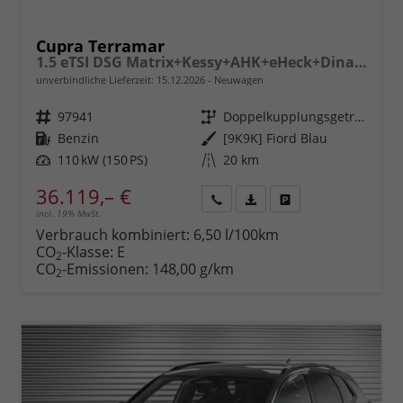
Cupra Terramar
1.5 eTSI DSG Matrix+Kessy+AHK+eHeck+Dinamica+CarPlay+eHeck+GV5
unverbindliche Lieferzeit:
15.12.2026
Neuwagen
Fahrzeugnr.
97941
Getriebe
Doppelkupplungsgetriebe (DSG)
Kraftstoff
Benzin
Außenfarbe
[9K9K] Fiord Blau
Leistung
110 kW (150 PS)
Kilometerstand
20 km
36.119,– €
incl. 19% MwSt.
Rückruf
PDF-
Fahrzeug
anfordern
Datei,
drucken,
Verbrauch kombiniert:
6,50 l/100km
Fahrzeugexposé
parken
CO
-Klasse:
E
2
drucken
oder
CO
-Emissionen:
148,00 g/km
2
vergleichen