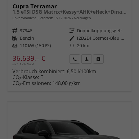
Cupra Terramar
1.5 eTSI DSG Matrix+Kessy+AHK+eHeck+Dinamica+CarPlay+eHeck+GV5
unverbindliche Lieferzeit:
15.12.2026
Neuwagen
Fahrzeugnr.
97946
Getriebe
Doppelkupplungsgetriebe (DSG)
Kraftstoff
Benzin
Außenfarbe
[2D2D] Cosmos-Blau Metallic
Leistung
110 kW (150 PS)
Kilometerstand
20 km
36.639,– €
incl. 19% MwSt.
Rückruf
PDF-
Fahrzeug
anfordern
Datei,
drucken,
Verbrauch kombiniert:
6,50 l/100km
Fahrzeugexposé
parken
CO
-Klasse:
E
2
drucken
oder
CO
-Emissionen:
148,00 g/km
2
vergleichen