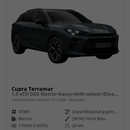
Cupra Terramar
1.5 eTSI DSG Matrix+Kessy+AHK+eHeck+Dinamica+CarPlay+eHeck+GV5
unverbindliche Lieferzeit:
15.12.2026
Neuwagen
Fahrzeugnr.
97881
Getriebe
Doppelkupplungsgetriebe (DSG)
Kraftstoff
Benzin
Außenfarbe
[9K9K] Fiord Blau
Leistung
110 kW (150 PS)
Kilometerstand
20 km