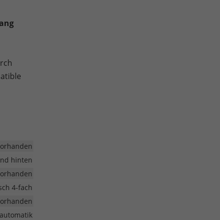
fang
urch
atible
vorhanden
und hinten
vorhanden
isch 4-fach
vorhanden
automatik