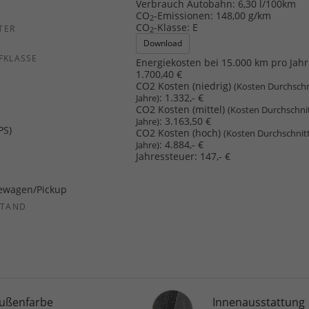
Verbrauch Autobahn:
6,30 l/100km
CO
-Emissionen:
148,00 g/km
2
CO
-Klasse:
E
TER
2
Download
FKLASSE
Energiekosten bei 15.000 km pro Jahr
1.700,40 €
CO2 Kosten (niedrig)
(Kosten Durchschn
:
1.332,- €
Jahre)
CO2 Kosten (mittel)
(Kosten Durchschni
:
3.163,50 €
Jahre)
PS)
CO2 Kosten (hoch)
(Kosten Durchschnit
:
4.884,- €
Jahre)
Jahressteuer:
147,- €
ewagen/Pickup
STAND
Innenausstattung
ußenfarbe
Innenausstattung