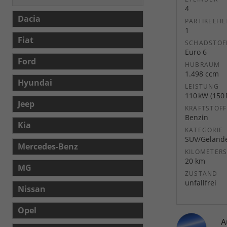
4
Dacia
PARTIKELFIL
1
Fiat
SCHADSTOF
Euro 6
Ford
HUBRAUM
1.498 ccm
Hyundai
LEISTUNG
110 kW (150 
Jeep
KRAFTSTOFF
Benzin
Kia
KATEGORIE
SUV/Geländ
Mercedes-Benz
KILOMETER
20 km
MG
ZUSTAND
unfallfrei
Nissan
Opel
A