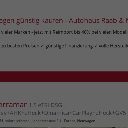
gen günstig kaufen - Autohaus Raab & 
ieler Marken - jetzt mit Reimport bis 40% bei vielen Model
u besten Preisen ✓ günstige Finanzierung ✓ volle Herstell
Terramar
1.5 eTSI DSG
ssy+AHK+eHeck+Dinamica+CarPlay+eHeck+GV5
36
,
sofort lieferbar
, Landesversion: EU - Europa,
Neuwagen