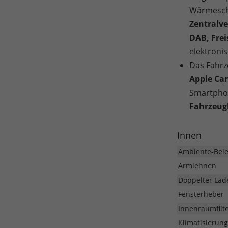
Wärmeschu
Zentralv
DAB, Fre
elektroni
Das Fahrz
Apple Car
Smartphon
Fahrzeug
Innen
Ambiente-Bel
Armlehnen
Doppelter La
Fensterheber
Innenraumfilt
Klimatisierung