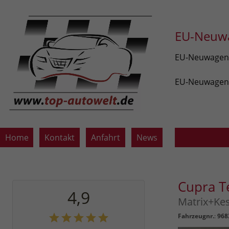
EU-Neuwa
EU-Neuwagen v
EU-Neuwagen z
Home
Kontakt
Anfahrt
News
Cupra 
4,9
Matrix+Ke
Fahrzeugnr.
:
968