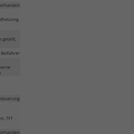
vorhanden
adheizung,
 geteilt,
 Beifahrer
 vorne
z
steuerung
en, TFT
vorhanden