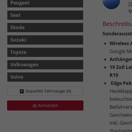
Peugeot
[
M
Seat
Beschreib
Skoda
Sonderausst
Suzuki
Wireless
Google Ma
Toyota
Anhängevo
Volkswagen
19 Zoll L
R19
Volvo
Edge Pak
Heckklappe
Geparkte Fahrzeuge (
0
)
beleuchtet
Anmelden
Beifahrer
Geschwind
inkl. Ges
Startsyst