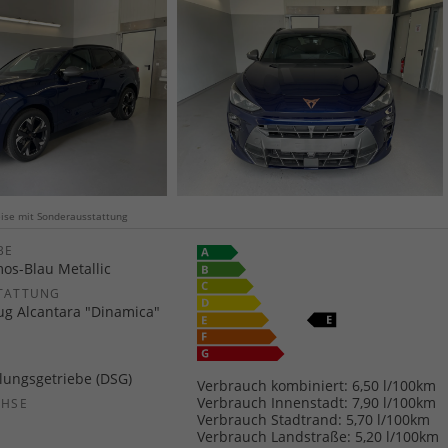
weise mit Sonderausstattung
E
os-Blau Metallic
TATTUNG
zug Alcantara "Dinamica"
ungsgetriebe (DSG)
Verbrauch kombiniert:
6,50 l/100km
Verbrauch Innenstadt:
7,90 l/100km
CHSE
Verbrauch Stadtrand:
5,70 l/100km
b
Verbrauch Landstraße:
5,20 l/100km