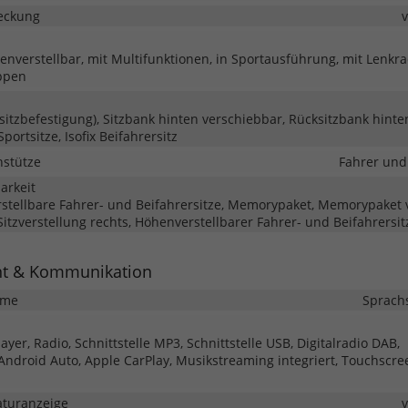
eckung
henverstellbar, mit Multifunktionen, in Sportausführung, mit Lenkr
ppen
rsitzbefestigung), Sitzbank hinten verschiebbar, Rücksitzbank hinten
Sportsitze, Isofix Beifahrersitz
nstütze
Fahrer und
barkeit
erstellbare Fahrer- und Beifahrersitze, Memorypaket, Memorypaket
. Sitzverstellung rechts, Höhenverstellbarer Fahrer- und Beifahrersit
nt & Kommunikation
eme
Sprach
yer, Radio, Schnittstelle MP3, Schnittstelle USB, Digitalradio DAB,
 Android Auto, Apple CarPlay, Musikstreaming integriert, Touchscre
turanzeige