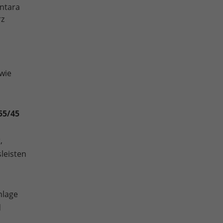
antara
rz
wie
55/45
,
leisten
nlage
d