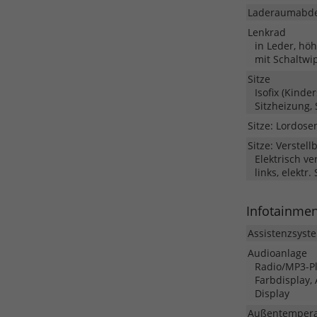
Laderaumabd
Lenkrad
in Leder, hö
mit Schaltwi
Sitze
Isofix (Kinde
Sitzheizung, 
Sitze: Lordose
Sitze: Verstell
Elektrisch v
links, elektr
Infotainme
Assistenzsyst
Audioanlage
Radio/MP3-Pla
Farbdisplay,
Display
Außentempera