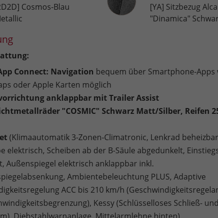
2D2D] Cosmos-Blau
[YA] Sitzbezug Alc
etallic
"Dinamica" Schwa
ung
attung:
 App Connect: Navigation
bequem über Smartphone-Apps 
ps oder Apple Karten möglich
rrichtung anklappbar mit Trailer Assist
eichtmetallräder "COSMIC" Schwarz Matt/Silber, Reifen 2
et
(Klimaautomatik 3-Zonen-Climatronic, Lenkrad beheizbar
 elektrisch, Scheiben ab der B-Säule abgedunkelt, Einstiegs
, Außenspiegel elektrisch anklappbar inkl.
spiegelabsenkung, Ambientebeleuchtung PLUS, Adaptive
igkeitsregelung ACC bis 210 km/h (Geschwindigkeitsregela
chwindigkeitsbegrenzung), Kessy (Schlüsselloses Schließ- un
em), Diebstahlwarnanlage, Mittelarmlehne hinten)