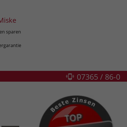
Miske
len sparen
ergarantie
07365 / 86-0