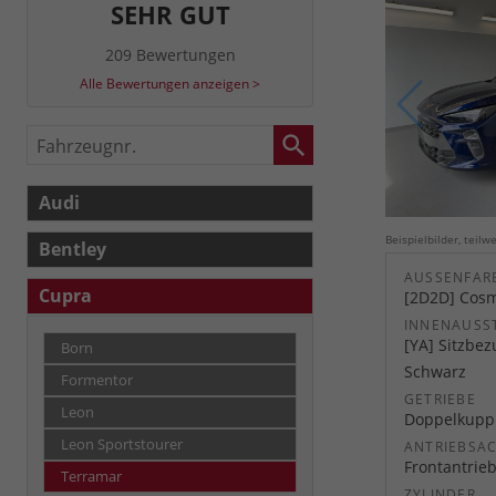
SEHR GUT
209 Bewertungen
Alle Bewertungen anzeigen >
Fahrzeugnr.
Audi
Beispielbilder, teil
Bentley
AUSSENFARB
Cupra
[2D2D] Cosm
INNENAUSS
[YA] Sitzbe
Born
Schwarz
Formentor
GETRIEBE
Leon
Doppelkuppl
Leon Sportstourer
ANTRIEBSA
Frontantrie
Terramar
ZYLINDER