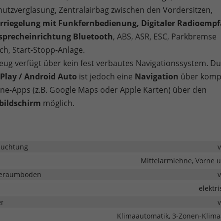
tzverglasung, Zentralairbag zwischen den Vordersitzen,
erriegelung mit Funkfernbedienung, Digitaler Radioemp
isprecheinrichtung Bluetooth
, ABS, ASR, ESC, Parkbremse
sch, Start-Stopp-Anlage.
eug verfügt über kein fest verbautes Navigationssystem. D
Play / Android Auto
ist jedoch eine
Navigation
über komp
e-Apps (z.B. Google Maps oder Apple Karten) über den
bildschirm
möglich.
euchtung
Mittelarmlehne, Vorne 
deraumboden
elektr
er
Klimaautomatik, 3-Zonen-Klima