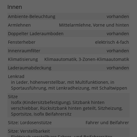
Innen
Ambiente-Beleuchtung
vorhanden
Armlehnen
Mittelarmlehne, Vorne und hinten
Doppelter Laderaumboden
vorhanden
Fensterheber
elektrisch 4-fach
Innenraumfilter
vorhanden
Klimatisierung
Klimaautomatik, 3-Zonen-Klimaautomatik
Laderaumabdeckung
vorhanden
Lenkrad
in Leder, höhenverstellbar, mit Multifunktionen, in
Sportausführung, mit Lenkradheizung, mit Schaltwippen
Sitze
Isofix (Kindersitzbefestigung), Sitzbank hinten
verschiebbar, Rücksitzbank hinten geteilt, Sitzheizung,
Sportsitze, Isofix Beifahrersitz
Sitze: Lordosenstütze
Fahrer und Beifahrer
Sitze: Verstellbarkeit
Elektrisch verstellbare Fahrer- und Beifahrersitze,