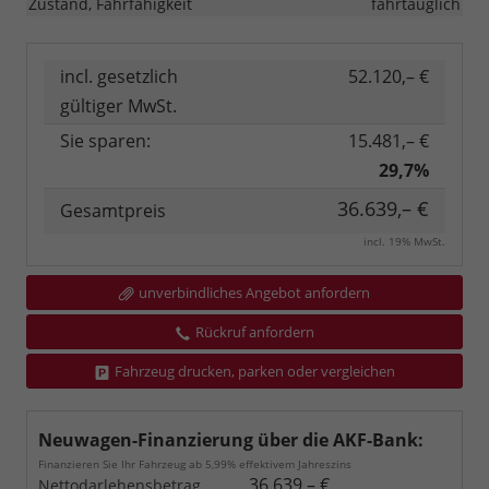
Zustand, Fahrfähigkeit
fahrtauglich
incl. gesetzlich
52.120,– €
gültiger MwSt.
Sie sparen:
15.481,– €
29,7%
36.639,– €
Gesamtpreis
incl. 19% MwSt.
unverbindliches Angebot anfordern
Rückruf anfordern
Fahrzeug drucken, parken oder vergleichen
Neuwagen-Finanzierung über die AKF-Bank:
Finanzieren Sie Ihr Fahrzeug ab 5,99% effektivem Jahreszins
36.639,– €
Nettodarlehensbetrag