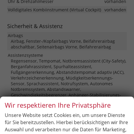
Uhr & Drehzahlmesser
vorhanden
Volldigitales Kombiinstrument (Virtual Cockpit)
vorhanden
Sicherheit & Assistenz
Airbags
Airbag, Fenster-/Kopfairbags Vorne, Beifahrerairbag
abschaltbar, Seitenairbags Vorne, Beifahrerairbag
Assistenzsysteme
Regensensor, Tempomat, Notbremsassistent (City-Safety),
Berganfahrassistent, Spurhalteassistent,
Fußgängererkennung, Abstandstempomat adaptiv (ACC),
Verkehrzeichenerkennung, Müdigkeitserkennungs-
Sensor, Sprachassistent, Notrufsystem, Autonomes
Notbremssystem, Abstandswarner,
Geschwindigkeitsbegrenzer, Anhänger-Stabilisierungs-
Programm
Wir respektieren Ihre Privatsphäre
Diebstahl-Alarmanlage
vorhanden
Unsere Website setzt Cookies ein, um unsere Dienste
Einparkhilfe
für Sie bereitzustellen. Hierbei berücksichtigen wir Ihre
Park Distance Control vorne, Park Distance Control
hinten, Rückfahrkamera
Auswahl und verarbeiten nur die Daten für Marketing,