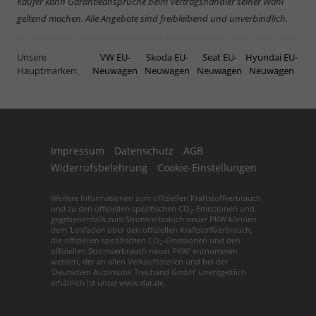
Käufer kann Garantieansprüche beim Vertragshändler seiner Wahl
geltend machen. Alle Angebote sind freibleibend und unverbindlich.
Unsere
VW EU-
Skoda EU-
Seat EU-
Hyundai EU-
Hauptmarken:
Neuwagen
Neuwagen
Neuwagen
Neuwagen
Impressum
Datenschutz
AGB
Widerrufsbelehrung
Cookie-Einstellungen
Weitere Informationen zum offiziellen Kraftstoffverbrauch
und zu den offiziellen spezifischen CO
-Emissionen und
2
gegebenenfalls zum Stromverbrauch neuer PKW können
dem 'Leitfaden über den offiziellen Kraftstoffverbrauch,
die offiziellen spezifischen CO
-Emissionen und den
2
offiziellen Stromverbrauch neuer PKW' entnommen
werden, der an allen Verkaufsstellen und bei der
'Deutschen Automobil Treuhand GmbH' unentgeltlich
erhältlich ist unter www.dat.de.