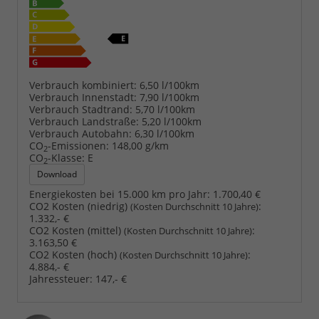
Verbrauch kombiniert:
6,50 l/100km
Verbrauch Innenstadt:
7,90 l/100km
Verbrauch Stadtrand:
5,70 l/100km
Verbrauch Landstraße:
5,20 l/100km
Verbrauch Autobahn:
6,30 l/100km
CO
-Emissionen:
148,00 g/km
2
CO
-Klasse:
E
2
Download
Energiekosten bei 15.000 km pro Jahr:
1.700,40 €
CO2 Kosten (niedrig)
:
(Kosten Durchschnitt 10 Jahre)
1.332,- €
CO2 Kosten (mittel)
:
(Kosten Durchschnitt 10 Jahre)
3.163,50 €
CO2 Kosten (hoch)
:
(Kosten Durchschnitt 10 Jahre)
4.884,- €
Jahressteuer:
147,- €