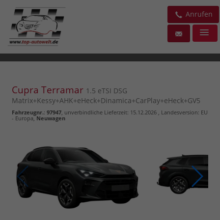
Anrufen
Cupra Terramar
1.5 eTSI DSG
Matrix+Kessy+AHK+eHeck+Dinamica+CarPlay+eHeck+GV5
Fahrzeugnr.
:
97947
, unverbindliche Lieferzeit:
15.12.2026
, Landesversion: EU
- Europa,
Neuwagen