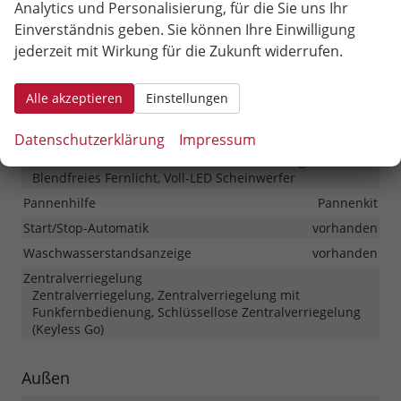
Analytics und Personalisierung, für die Sie uns Ihr
Fahrprofilauswahl
vorhanden
Einverständnis geben. Sie können Ihre Einwilligung
Follow-Me-Home-Funktion
vorhanden
jederzeit mit Wirkung für die Zukunft widerrufen.
Innenspiegel automatisch abblendend
vorhanden
Lenkung
Servolenkung
Alle akzeptieren
Einstellungen
Lichttechnik
Kurvenlicht, Lichtsensor, Nebelscheinwerfer,
Datenschutzerklärung
Impressum
Nebelscheinwerfer mit Kurvenlicht, LED-Rückleuchten,
LED-Scheinwerfer, Fernlichtassistent, LED-Tagfahrlicht,
Blendfreies Fernlicht, Voll-LED Scheinwerfer
Pannenhilfe
Pannenkit
Start/Stop-Automatik
vorhanden
Waschwasserstandsanzeige
vorhanden
Zentralverriegelung
Zentralverriegelung, Zentralverriegelung mit
Funkfernbedienung, Schlüssellose Zentralverriegelung
(Keyless Go)
Außen