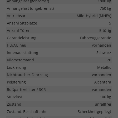
Anhängelast (gebremst)
1800 kg
Anhängelast (ungebremst)
750 kg
Antriebsart
Mild-Hybrid (MHEV)
Anzahl Sitzplätze
5
Anzahl Türen
5-türig
Garantieleistung
Fahrzeuggarantie
HU/AU neu
vorhanden
Innenausstattung
Schwarz
Kilometerstand
20
Lackierung
Metallic
Nichtraucher-Fahrzeug
vorhanden
Polsterung
Alcantara
Rußpartikelfilter / SCR
vorhanden
Stützlast
100 kg
Zustand
unfallfrei
Zustand, Beschaffenheit
Scheckheftgepflegt