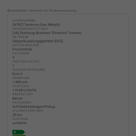
Beispielbilder, teilweise mit Sonderausstattung
AUSSENFARBE
[N7N7] Tambora-Grau Metallic
INNENAUSSTATTUNG
[YA] Sitzbezug Alcantara "Dinamica" Schwarz
GETRIEBE
Doppelkupplungsgetriebe (DSG)
ANTRIEBSACHSE
Frontantrieb
ZYLINDER
4
PARTIKELFILTER
1
SCHADSTOFFKLASSE
Euro 6
HUBRAUM
1.498 ccm
LEISTUNG
110 kW (150 PS)
KRAFTSTOFF
Benzin
KATEGORIE
SUV/Geländewagen/Pickup
KILOMETERSTAND
20 km
ZUSTAND
unfallfrei