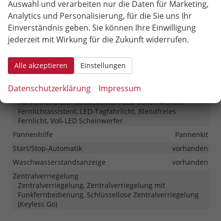
Auswahl und verarbeiten nur die Daten für Marketing,
Park Distance Control hinten, Rückfahrkamera, 360°-
Kamera (Surround View), Ausparkassistent
Analytics und Personalisierung, für die Sie uns Ihr
Einverständnis geben. Sie können Ihre Einwilligung
Fahrprofilauswahl
vorhanden
jederzeit mit Wirkung für die Zukunft widerrufen.
Follow-Me-Home-Funktion
vorhanden
Innenspiegel automatisch abblendend
vorhanden
Alle akzeptieren
Einstellungen
Lenkung
Servolenkung
Lichttechnik
Datenschutzerklärung
Impressum
Lichtsensor, Nebelscheinwerfer, Nebelscheinwerfer mit
Kurvenlicht, LED-Rückleuchten, LED-Scheinwerfer,
Fernlichtassistent, LED-Tagfahrlicht, Blendfreies
Fernlicht, Voll-LED Scheinwerfer
Pannenhilfe
Pannenkit
Start/Stop-Automatik
vorhanden
Waschwasserstandsanzeige
vorhanden
Zentralverriegelung
Zentralverriegelung, Zentralverriegelung mit
Funkfernbedienung, Schlüssellose Zentralverriegelung
(Keyless Go)