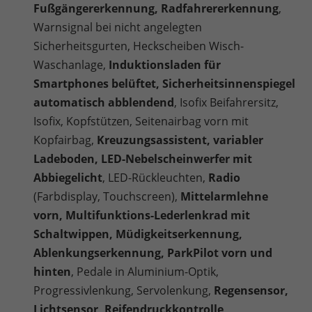
Fußgängererkennung, Radfahrererkennung
,
Warnsignal bei nicht angelegten
Sicherheitsgurten, Heckscheiben Wisch-
Waschanlage,
Induktionsladen für
Smartphones belüftet, Sicherheitsinnenspiegel
automatisch abblendend
, Isofix Beifahrersitz,
Isofix, Kopfstützen, Seitenairbag vorn mit
Kopfairbag,
Kreuzungsassistent, variabler
Ladeboden, LED-Nebelscheinwerfer mit
Abbiegelicht
, LED-Rückleuchten,
Radio
(Farbdisplay, Touchscreen),
Mittelarmlehne
vorn, Multifunktions-Lederlenkrad mit
Schaltwippen, Müdigkeitserkennung,
Ablenkungserkennung, ParkPilot vorn und
hinten
, Pedale in Aluminium-Optik,
Progressivlenkung, Servolenkung,
Regensensor,
Lichtsensor, Reifendruckkontrolle,