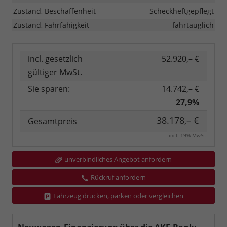
Zustand, Beschaffenheit
Scheckheftgepflegt
Zustand, Fahrfähigkeit
fahrtauglich
incl. gesetzlich
52.920,– €
gültiger MwSt.
Sie sparen:
14.742,– €
27,9%
38.178,– €
Gesamtpreis
incl. 19% MwSt.
unverbindliches Angebot anfordern
Rückruf anfordern
Fahrzeug drucken, parken oder vergleichen