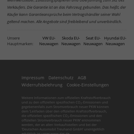
Verkäufers. Die Garantie ist an das Fahrzeug gebunden. Das heißt, der
Käufer kann Garantieansprüche beim Vertragshändler seiner Wahl
geltend machen. Alle Angebote sind freibleibend und unverbindlich.
Unsere
VW EU-
Skoda EU-
Seat EU-
Hyundai EU-
Hauptmarken:
Neuwagen
Neuwagen
Neuwagen
Neuwagen
Impressum
Datenschutz
AGB
Widerrufsbelehrung
Cookie-Einstellungen
Weitere Informationen zum offiziellen Kraftstoffverbrauch
und zu den offiziellen spezifischen CO
-Emissionen und
2
gegebenenfalls zum Stromverbrauch neuer PKW können
dem 'Leitfaden über den offiziellen Kraftstoffverbrauch,
die offiziellen spezifischen CO
-Emissionen und den
2
offiziellen Stromverbrauch neuer PKW' entnommen
werden, der an allen Verkaufsstellen und bei der
'Deutschen Automobil Treuhand GmbH' unentgeltlich
erhältlich ist unter www.dat.de.