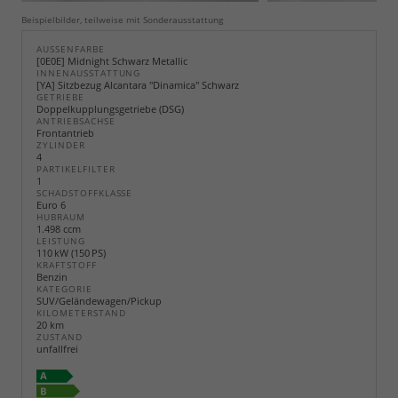
Beispielbilder, teilweise mit Sonderausstattung
AUSSENFARBE
[0E0E] Midnight Schwarz Metallic
INNENAUSSTATTUNG
[YA] Sitzbezug Alcantara "Dinamica" Schwarz
GETRIEBE
Doppelkupplungsgetriebe (DSG)
ANTRIEBSACHSE
Frontantrieb
ZYLINDER
4
PARTIKELFILTER
1
SCHADSTOFFKLASSE
Euro 6
HUBRAUM
1.498 ccm
LEISTUNG
110 kW (150 PS)
KRAFTSTOFF
Benzin
KATEGORIE
SUV/Geländewagen/Pickup
KILOMETERSTAND
20 km
ZUSTAND
unfallfrei