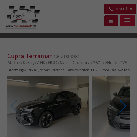
Anrufen
Cupra Terramar
1.5 eTSI DSG
Matrix+Kessy+AHK+HUD+Navi+Dinamica+360°+eHeck+GV5
Fahrzeugnr.
:
96975
,
sofort lieferbar
, Landesversion: EU - Europa,
Neuwagen