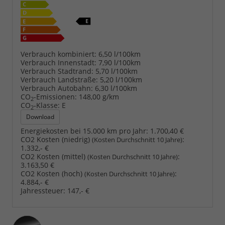
Verbrauch kombiniert:
6,50 l/100km
Verbrauch Innenstadt:
7,90 l/100km
Verbrauch Stadtrand:
5,70 l/100km
Verbrauch Landstraße:
5,20 l/100km
Verbrauch Autobahn:
6,30 l/100km
CO
-Emissionen:
148,00 g/km
2
CO
-Klasse:
E
2
Download
Energiekosten bei 15.000 km pro Jahr:
1.700,40 €
CO2 Kosten (niedrig)
:
(Kosten Durchschnitt 10 Jahre)
1.332,- €
CO2 Kosten (mittel)
:
(Kosten Durchschnitt 10 Jahre)
3.163,50 €
CO2 Kosten (hoch)
:
(Kosten Durchschnitt 10 Jahre)
4.884,- €
Jahressteuer:
147,- €