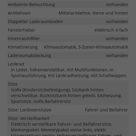
Ambiente-Beleuchtung
vorhanden
Armlehnen
Mittelarmlehne, Vorne und hinten
Doppelter Laderaumboden
vorhanden
Fensterheber
elektrisch 4-fach
Innenraumfilter
vorhanden
Klimatisierung
Klimaautomatik, 3-Zonen-Klimaautomatik
Laderaumabdeckung
vorhanden
Lenkrad
in Leder, höhenverstellbar, mit Multifunktionen, in
Sportausführung, mit Lenkradheizung, mit Schaltwippen
Sitze
Isofix (Kindersitzbefestigung), Sitzbank hinten
verschiebbar, Rücksitzbank hinten geteilt, Sitzheizung,
Sportsitze, Isofix Beifahrersitz
Sitze: Lordosenstütze
Fahrer und Beifahrer
Sitze: Verstellbarkeit
Elektrisch verstellbare Fahrer- und Beifahrersitze,
Memorypaket, Memorypaket vorne links, elektr.
Sitzverstellung rechts, Höhenverstellbarer Fahrer- und