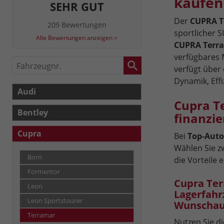
kaufen
SEHR GUT
Der
CUPRA T
209 Bewertungen
sportlicher 
Alle Bewertungen anzeigen >
CUPRA Terr
verfügbares 
Fahrzeugnr.
verfügt über
Dynamik, Eff
Audi
Cupra T
Bentley
finanzie
Cupra
Bei
Top-Auto
Wählen Sie z
Born
die Vorteile 
Formentor
Cupra Ter
Leon
Lagerfahr
Leon Sportstourer
Wunschau
Terramar
Nutzen Sie di