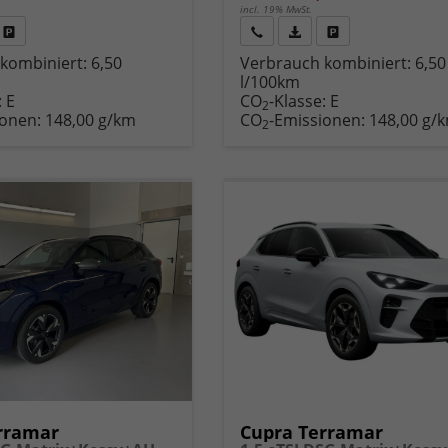
incl. 19% MwSt.
Fahrzeug
Rückruf
PDF-
Fahrzeug
kombiniert:
6,50
Verbrauch kombiniert:
6,50
,
drucken,
anfordern
Datei,
drucken,
l/100km
zeugexposé
parken
Fahrzeugexposé
parken
:
E
CO
-Klasse:
E
ken
oder
drucken
oder
2
ionen:
148,00 g/km
CO
-Emissionen:
148,00 g/
vergleichen
vergleichen
2
rramar
Cupra Terramar