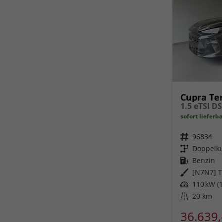
Cupra Te
sofort lieferb
Fahrzeugnr.
96834
Getriebe
Doppelku
Kraftstoff
Benzin
Außenfarbe
[N7N7] T
Leistung
110 kW (1
Kilometerstand
20 km
36.639,