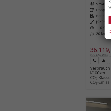
k
Fahrzeugnr.
97941
w
Getriebe
Doppelku
Kraftstoff
Benzin
Außenfarbe
[9K9K] F
Leistung
110 kW (1
D
Kilometerstand
20 km
36.119,
incl. 19% MwSt.
Rückruf
PDF-
Verbrauch 
anfordern
Datei
l/100km
Fahr
CO
-Klasse
druc
2
CO
-Emiss
2