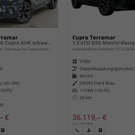
rramar
Cupra Terramar
1,5 eTSI DSG Cupra,AHK schwenkbar -LAG.
ar
Fahrzeug mit Tageszulassung
unverbindliche Lieferzeit:
15.12.2026
Fahrzeugnr.
97881
ik
Getriebe
Doppelkupplungsgetriebe 
Kraftstoff
Benzin
u Uni (9K)
Außenfarbe
[9K9K] Fiord Blau
50 PS)
Leistung
110 kW (150 PS)
Kilometerstand
20 km
26
– €
36.119,– €
incl. 19% MwSt.