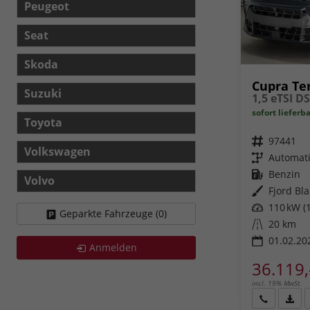
Peugeot
Seat
Skoda
Cupra Te
Suzuki
sofort lieferb
Toyota
Fahrzeugnr.
97441
Volkswagen
Getriebe
Automat
Kraftstoff
Benzin
Volvo
Außenfarbe
Fjord Bla
Leistung
110 kW (1
Geparkte Fahrzeuge (
0
)
Kilometerstand
20 km
01.02.20
Anmelden
36.119,
incl. 19% MwSt.