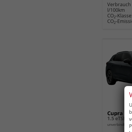
Rückruf
PDF-
Verbrauch 
anfordern
Datei
l/100km
Fahr
CO
-Klasse
druc
2
CO
-Emiss
2
U
b
Cupra Te
v
unverbindliche 
P