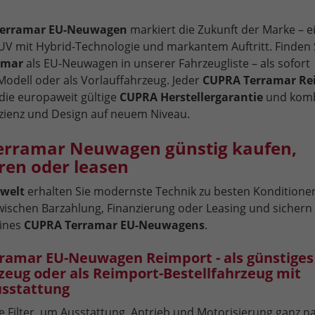
erramar EU-Neuwagen
markiert die Zukunft der Marke – e
SUV mit Hybrid-Technologie und markantem Auftritt. Finden 
amar
als EU-Neuwagen in unserer Fahrzeugliste – als sofort
Modell oder als Vorlauffahrzeug. Jeder
CUPRA Terramar Re
 die europaweit gültige
CUPRA Herstellergarantie
und komb
izienz und Design auf neuem Niveau.
erramar Neuwagen günstig kaufen,
ren oder leasen
welt
erhalten Sie modernste Technik zu besten Konditione
wischen Barzahlung, Finanzierung oder Leasing und sichern 
eines
CUPRA Terramar EU-Neuwagens
.
ramar EU-Neuwagen Reimport - als günstiges
zeug oder als Reimport-Bestellfahrzeug mit
sstattung
e Filter, um Ausstattung, Antrieb und Motorisierung ganz n