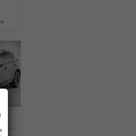
km
d
Fahrzeug mit Tageszulassung
e