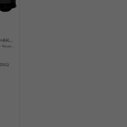
1.5 eTSI DSG Matrix+Kessy+AHK+eHeck+Dinamica+CarPlay+eHeck+GV5
Neuwagen
(DSG)