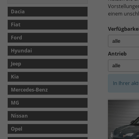
Vorstellunge
Dacia
einem unschl
Fiat
Verfügbarkei
Ford
Hyundai
Antrieb
Jeep
Kia
In Ihrer ak
Mercedes-Benz
MG
Nissan
Opel