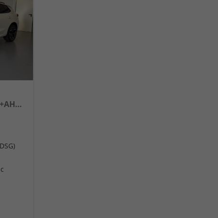
1.5 eTSI DSG Matrix+Kessy+AHK+eHeck+Dinamica+CarPlay+eHeck+GV5
(DSG)
ic