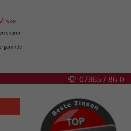
Miske
len sparen
ergarantie
07365 / 86-0