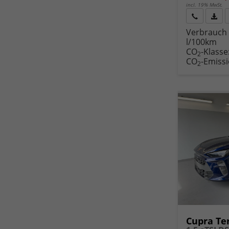
incl. 19% MwSt.
Rückruf
PDF-
Verbrauch 
anfordern
Datei
l/100km
Fahr
CO
-Klasse
druc
2
CO
-Emiss
2
Cupra Te