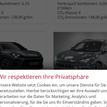
Fahrzeug
Rückruf
PDF-
Fahrzeug
kombiniert:
6,10
Verbrauch kombiniert:
6,50
,
drucken,
anfordern
Datei,
drucken,
l/100km
zeugexposé
parken
Fahrzeugexposé
parken
:
E
CO
-Klasse:
E
ken
oder
drucken
oder
2
ionen:
138,00 g/km
CO
-Emissionen:
148,00 g/
vergleichen
vergleichen
2
Wir respektieren Ihre Privatsphäre
nsere Website setzt Cookies ein, um unsere Dienste für Sie
ereitzustellen. Hierbei berücksichtigen wir Ihre Auswahl un
rramar
Cupra Terramar
1.5 eTSI DSG Matrix+Kessy+AHK+eHeck+Dinamica+CarPlay+eHeck+GV5
1,5 eTSI DSG - LAGER
erarbeiten nur die Daten für Marketing, Analytics und
Lieferzeit:
15.12.2026
Neuwagen
unverbindliche Lieferzeit:
20.08.2026
ersonalisierung, für die Sie uns Ihr Einverständnis geben. Si