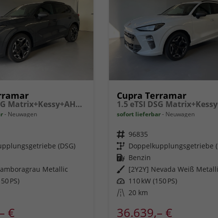
rramar
Cupra Terramar
1.5 eTSI DSG Matrix+Kessy+AHK+eHeck+Dinamica+CarPlay+eHeck+GV5
ar
Neuwagen
sofort lieferbar
Neuwagen
Fahrzeugnr.
96835
pplungsgetriebe (DSG)
Getriebe
Doppelkupplungsgetriebe 
Kraftstoff
Benzin
amboragrau Metallic
Außenfarbe
[2Y2Y] Nevada Weiß Metall
50 PS)
Leistung
110 kW (150 PS)
Kilometerstand
20 km
– €
36.639,– €