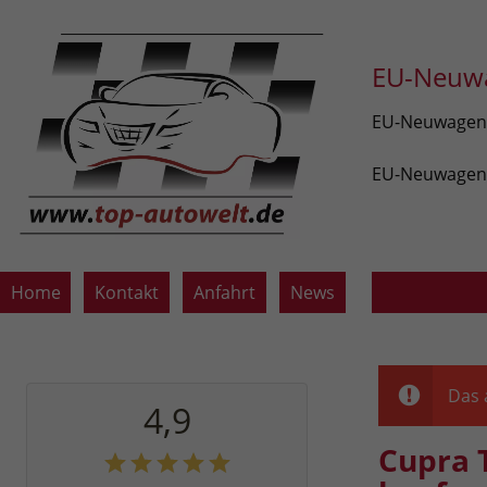
EU-Neuwa
EU-Neuwagen v
EU-Neuwagen z
Home
Kontakt
Anfahrt
News
Das 
4,9
Cupra 