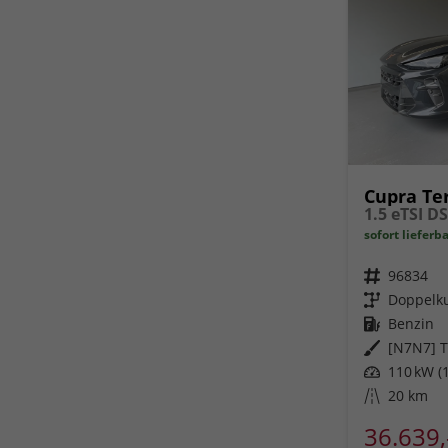
Cupra Te
sofort lieferb
Fahrzeugnr.
96834
Getriebe
Doppelku
Kraftstoff
Benzin
Außenfarbe
[N7N7] T
Leistung
110 kW (1
Kilometerstand
20 km
36.639,