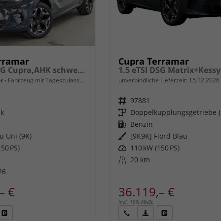
rramar
Cupra Terramar
1,5 eTSI DSG Cupra,AHK schwenkbar -LAG.
ar
Fahrzeug mit Tageszulassung
unverbindliche Lieferzeit:
15.12.2026
Fahrzeugnr.
97881
ik
Getriebe
Doppelkupplungsgetriebe 
Kraftstoff
Benzin
u Uni (9K)
Außenfarbe
[9K9K] Fiord Blau
50 PS)
Leistung
110 kW (150 PS)
Kilometerstand
20 km
26
– €
36.119,– €
incl. 19% MwSt.