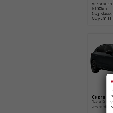
Rückruf
PDF-
Verbrauch 
anfordern
Datei
l/100km
Fahr
CO
-Klasse
druc
2
CO
-Emiss
2
U
b
Cupra Te
v
unverbindliche 
P