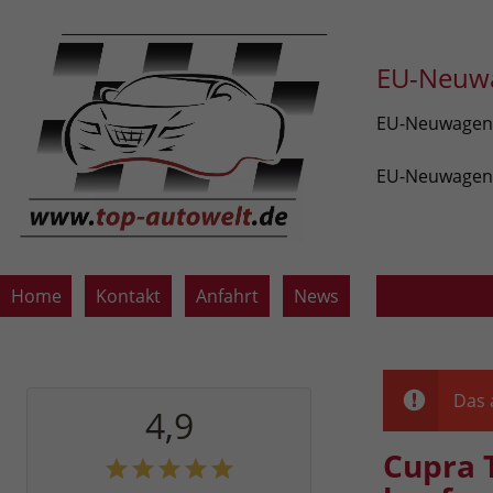
EU-Neuwa
EU-Neuwagen v
EU-Neuwagen z
Home
Kontakt
Anfahrt
News
Das 
4,9
Cupra 