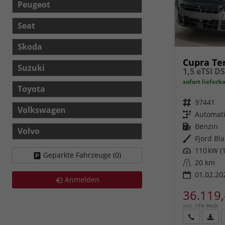
Peugeot
Seat
Skoda
Cupra Te
Suzuki
sofort lieferb
Toyota
Fahrzeugnr.
97441
Volkswagen
Getriebe
Automat
Kraftstoff
Benzin
Volvo
Außenfarbe
Fjord Bla
Leistung
110 kW (1
Geparkte Fahrzeuge (
0
)
Kilometerstand
20 km
01.02.20
Anmelden
36.119,
incl. 19% MwSt.