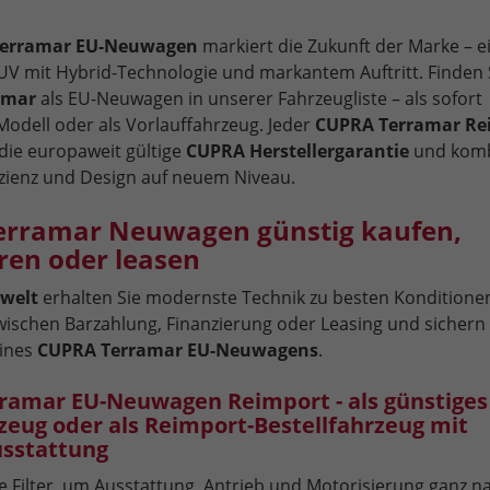
erramar EU-Neuwagen
markiert die Zukunft der Marke – e
SUV mit Hybrid-Technologie und markantem Auftritt. Finden 
amar
als EU-Neuwagen in unserer Fahrzeugliste – als sofort
Modell oder als Vorlauffahrzeug. Jeder
CUPRA Terramar Re
 die europaweit gültige
CUPRA Herstellergarantie
und komb
izienz und Design auf neuem Niveau.
erramar Neuwagen günstig kaufen,
ren oder leasen
welt
erhalten Sie modernste Technik zu besten Konditione
wischen Barzahlung, Finanzierung oder Leasing und sichern 
eines
CUPRA Terramar EU-Neuwagens
.
ramar EU-Neuwagen Reimport - als günstiges
zeug oder als Reimport-Bestellfahrzeug mit
sstattung
e Filter, um Ausstattung, Antrieb und Motorisierung ganz n