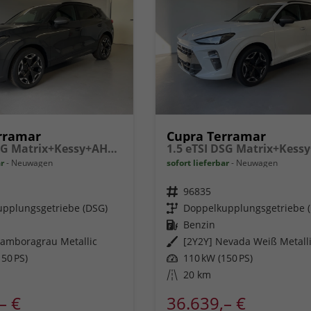
rramar
Cupra Terramar
1.5 eTSI DSG Matrix+Kessy+AHK+eHeck+Dinamica+CarPlay+eHeck+GV5
ar
Neuwagen
sofort lieferbar
Neuwagen
Fahrzeugnr.
96835
pplungsgetriebe (DSG)
Getriebe
Doppelkupplungsgetriebe 
Kraftstoff
Benzin
amboragrau Metallic
Außenfarbe
[2Y2Y] Nevada Weiß Metall
50 PS)
Leistung
110 kW (150 PS)
Kilometerstand
20 km
– €
36.639,– €