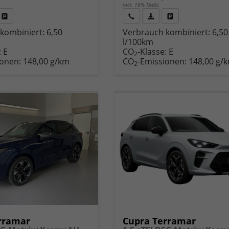
incl. 19% MwSt.
Fahrzeug
Rückruf
PDF-
Fahrzeug
kombiniert:
6,50
Verbrauch kombiniert:
6,50
,
drucken,
anfordern
Datei,
drucken,
l/100km
zeugexposé
parken
Fahrzeugexposé
parken
:
E
CO
-Klasse:
E
ken
oder
drucken
oder
2
ionen:
148,00 g/km
CO
-Emissionen:
148,00 g/
vergleichen
vergleichen
2
rramar
Cupra Terramar