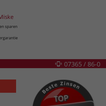
Miske
len sparen
ergarantie
07365 / 86-0