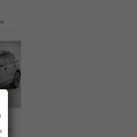
km
d
Fahrzeug mit Tageszulassung
e