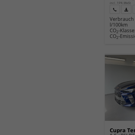
incl. 19% MwSt.
Rückruf
PDF-
Verbrauch 
anfordern
Datei
l/100km
Fahr
CO
-Klasse
druc
2
CO
-Emiss
2
Cupra Te