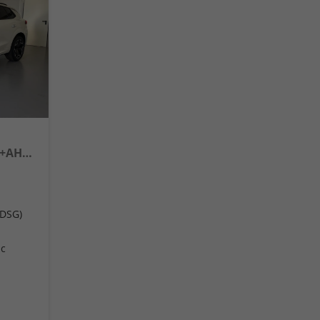
1.5 eTSI DSG Matrix+Kessy+AHK+eHeck+Dinamica+CarPlay+eHeck+GV5
(DSG)
ic