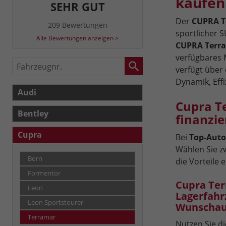
kaufen
SEHR GUT
Der
CUPRA T
209 Bewertungen
sportlicher 
Alle Bewertungen anzeigen >
CUPRA Terr
verfügbares 
Fahrzeugnr.
verfügt über
Dynamik, Eff
Audi
Cupra T
Bentley
finanzie
Cupra
Bei
Top-Auto
Wählen Sie z
Born
die Vorteile 
Formentor
Cupra Ter
Leon
Lagerfahr
Leon Sportstourer
Wunschau
Terramar
Nutzen Sie di