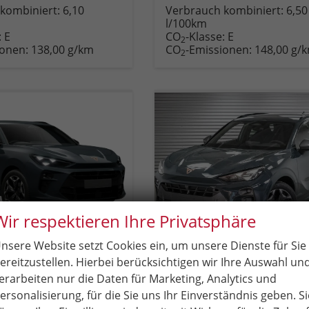
Fahrzeug
Rückruf
PDF-
Fahrzeug
kombiniert:
6,10
Verbrauch kombiniert:
6,50
,
drucken,
anfordern
Datei,
drucken,
l/100km
zeugexposé
parken
Fahrzeugexposé
parken
:
E
CO
-Klasse:
E
ken
oder
drucken
oder
2
ionen:
138,00 g/km
CO
-Emissionen:
148,00 g/
vergleichen
vergleichen
2
Wir respektieren Ihre Privatsphäre
nsere Website setzt Cookies ein, um unsere Dienste für Sie
ereitzustellen. Hierbei berücksichtigen wir Ihre Auswahl un
rramar
Cupra Terramar
1.5 eTSI DSG Matrix+Kessy+AHK+eHeck+Dinamica+CarPlay+eHeck+GV5
1,5 eTSI DSG - LAGER
erarbeiten nur die Daten für Marketing, Analytics und
Lieferzeit:
15.12.2026
Neuwagen
unverbindliche Lieferzeit:
20.08.2026
ersonalisierung, für die Sie uns Ihr Einverständnis geben. Si