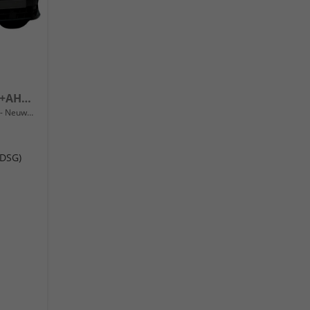
1.5 eTSI DSG Matrix+Kessy+AHK+eHeck+Dinamica+CarPlay+eHeck+GV5
Neuwagen
(DSG)