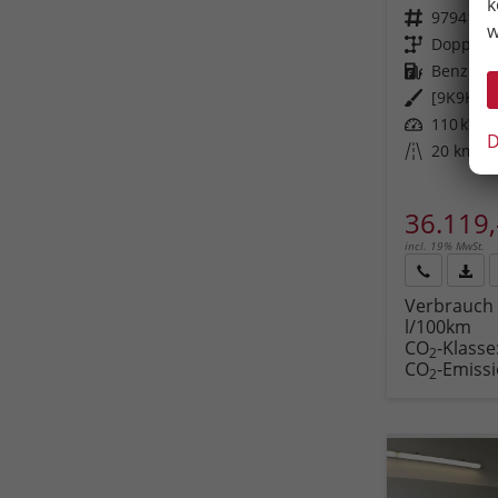
k
Fahrzeugnr.
97941
w
Getriebe
Doppelku
Kraftstoff
Benzin
Außenfarbe
[9K9K] F
Leistung
110 kW (1
D
Kilometerstand
20 km
36.119,
incl. 19% MwSt.
Rückruf
PDF-
Verbrauch 
anfordern
Datei
l/100km
Fahr
CO
-Klasse
druc
2
CO
-Emiss
2