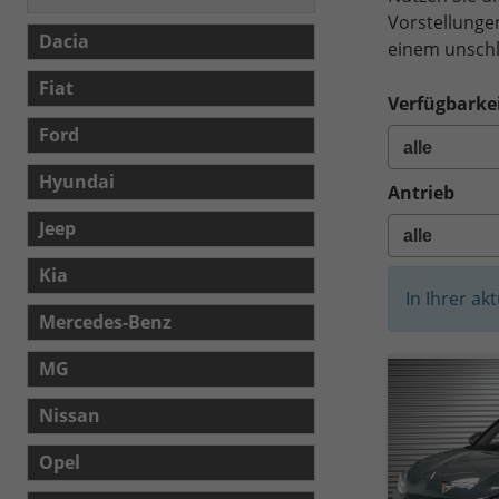
Vorstellunge
Dacia
einem unschl
Fiat
Verfügbarkei
Ford
Hyundai
Antrieb
Jeep
Kia
In Ihrer ak
Mercedes-Benz
MG
Nissan
Opel