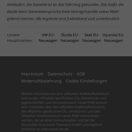
Verkäufers. Die Garantie ist an das Fahrzeug gebunden. Das heißt, der
Käufer kann Garantieansprüche beim Vertragshändler seiner Wahl
geltend machen. Alle Angebote sind freibleibend und unverbindlich.
Unsere
VW EU-
Skoda EU-
Seat EU-
Hyundai EU-
Hauptmarken:
Neuwagen
Neuwagen
Neuwagen
Neuwagen
Impressum
Datenschutz
AGB
Widerrufsbelehrung
Cookie-Einstellungen
Weitere Informationen zum offiziellen Kraftstoffverbrauch
und zu den offiziellen spezifischen CO
-Emissionen und
2
gegebenenfalls zum Stromverbrauch neuer PKW können
dem 'Leitfaden über den offiziellen Kraftstoffverbrauch,
die offiziellen spezifischen CO
-Emissionen und den
2
offiziellen Stromverbrauch neuer PKW' entnommen
werden, der an allen Verkaufsstellen und bei der
'Deutschen Automobil Treuhand GmbH' unentgeltlich
erhältlich ist unter www.dat.de.