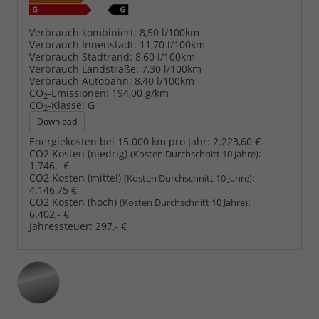
Verbrauch kombiniert:
8,50 l/100km
Verbrauch Innenstadt:
11,70 l/100km
Verbrauch Stadtrand:
8,60 l/100km
Verbrauch Landstraße:
7,30 l/100km
Verbrauch Autobahn:
8,40 l/100km
CO
-Emissionen:
194,00 g/km
2
CO
-Klasse:
G
2
Download
Energiekosten bei 15.000 km pro Jahr:
2.223,60 €
CO2 Kosten (niedrig)
:
(Kosten Durchschnitt 10 Jahre)
1.746,- €
CO2 Kosten (mittel)
:
(Kosten Durchschnitt 10 Jahre)
4.146,75 €
CO2 Kosten (hoch)
:
(Kosten Durchschnitt 10 Jahre)
6.402,- €
Jahressteuer:
297,- €