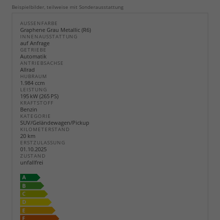
Beispielbilder, teilweise mit Sonderausstattung
AUSSENFARBE
Graphene Grau Metallic (R6)
INNENAUSSTATTUNG
auf Anfrage
GETRIEBE
Automatik
ANTRIEBSACHSE
Allrad
HUBRAUM
1.984 ccm
LEISTUNG
195 kW (265 PS)
KRAFTSTOFF
Benzin
KATEGORIE
SUV/Geländewagen/Pickup
KILOMETERSTAND
20 km
ERSTZULASSUNG
01.10.2025
ZUSTAND
unfallfrei