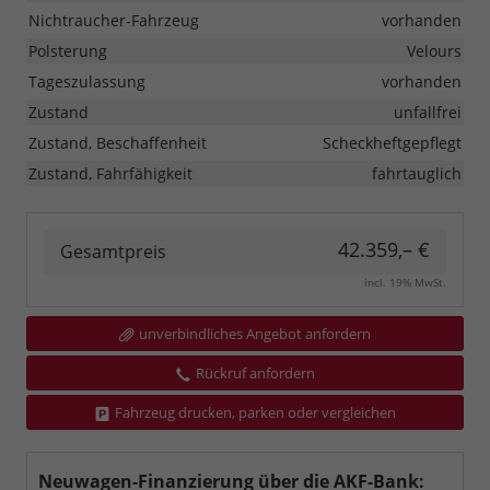
Nichtraucher-Fahrzeug
vorhanden
Polsterung
Velours
Tageszulassung
vorhanden
Zustand
unfallfrei
Zustand, Beschaffenheit
Scheckheftgepflegt
Zustand, Fahrfähigkeit
fahrtauglich
42.359,– €
Gesamtpreis
incl. 19% MwSt.
unverbindliches Angebot anfordern
Rückruf anfordern
Fahrzeug drucken, parken oder vergleichen
Neuwagen-Finanzierung über die AKF-Bank: