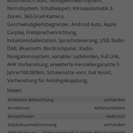
automatisch abbl., Müdigkeitswarnsystem,
Notrufsystem, Schaltwippen, Klimaautomatik 3-
Zonen, 360-Grad-Kamera,
Geschwindigkeitsbegrenzer, Android Auto, Apple
Carplay, Freisprecheinrichtung,
Induktionsladestation, Sprachsteuerung, USB, Radio
DAB, Bluetooth, Bordcomputer, Radio-
Navigationssystem, variabler Ladeboden, Full Link,
AHK Vorbereitung, erweiterte Herstellergarantie 5
Jahre/100.000km, Schalensitze vorn, Exit Assist,
Vorbereitung für Anhängekupplung,
Innen
Ambiente-Beleuchtung
vorhanden
Armlehnen
Mittelarmlehne
Fensterheber
elektrisch
Gepäckraumabtrennung
vorhanden
Klimatisierung
Klimaautomatik, 3-Zonen-Klimaautomatik