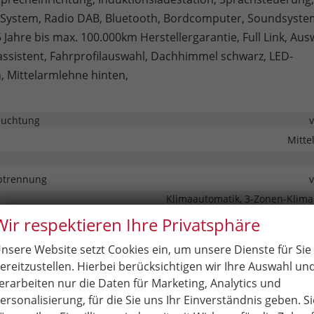
 System, Radio DAB, Bluetooth, Bordcomputer, Soundsyste
 Jahre bis max. 100.000km Herstellergarantie, Full Link, Aus
ssistent, Fahrprofilauswahl, Dachhimmel schwarz, LED-
, Mittelarmlehne hinten,
euchtung
Mitte
btrennung
Klimaautomatik, 3-Zonen-Klima
in Leder, höhenverstellbar, mit Multifunktionen, mit Sc
Wir respektieren Ihre Privatsphäre
nsere Website setzt Cookies ein, um unsere Dienste für Sie
rsitzbefestigung), Rücksitzbank hinten geteilt, Sitzheizung, Sportsitze
ereitzustellen. Hierbei berücksichtigen wir Ihre Auswahl un
erarbeiten nur die Daten für Marketing, Analytics und
nstütze
ersonalisierung, für die Sie uns Ihr Einverständnis geben. Si
barkeit
Elektrisch verstellbarer Fahrersitz, Höhenverstellbarer 