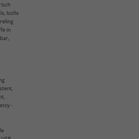
risch
x, Isofix
reling
fe in
bar,
ng
stent,
ht,
essy -
le
, USB