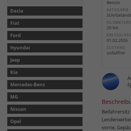
Benzin
KATEGORIE
Dacia
SUV/Geländ
Fiat
KILOMETER
20 km
Ford
ERSTZULAS
01.02.2026
Hyundai
ZUSTAND
unfallfrei
Jeep
Kia
A
Mercedes-Benz
F
MG
Beschreib
Nissan
Beifahrersitz
Lendenwirbels
Opel
vorne, Gepäc