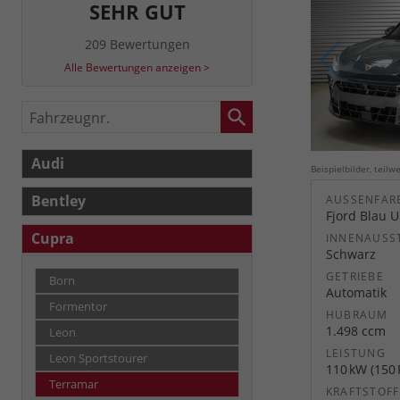
SEHR GUT
209 Bewertungen
Alle Bewertungen anzeigen >
Fahrzeugnr.
Audi
Beispielbilder, teil
Bentley
AUSSENFARB
Fjord Blau U
Cupra
INNENAUSS
Schwarz
GETRIEBE
Born
Automatik
Formentor
HUBRAUM
1.498 ccm
Leon
LEISTUNG
Leon Sportstourer
110 kW (150 
Terramar
KRAFTSTOFF