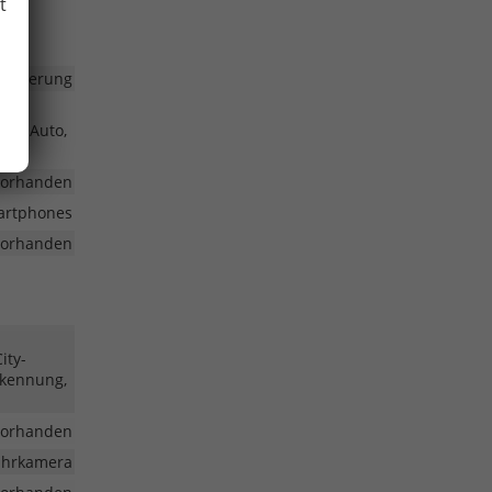
t
steuerung
oid Auto,
vorhanden
martphones
vorhanden
ity-
rkennung,
vorhanden
fahrkamera