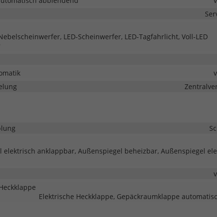
automatisch abblendend
Ser
 Nebelscheinwerfer, LED-Scheinwerfer, LED-Tagfahrlicht, Voll-LED
r
omatik
elung
Zentralve
lung
Sc
 elektrisch anklappbar, Außenspiegel beheizbar, Außenspiegel ele
Heckklappe
Elektrische Heckklappe, Gepäckraumklappe automatisc