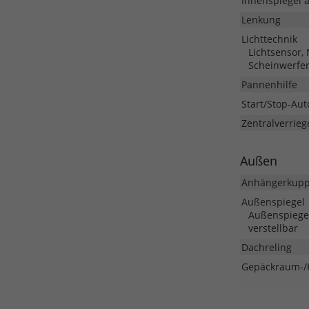
Innenspiegel 
Lenkung
Lichttechnik
Lichtsensor,
Scheinwerfe
Pannenhilfe
Start/Stop-Aut
Zentralverrieg
Außen
Anhängerkupp
Außenspiegel
Außenspiegel
verstellbar
Dachreling
Gepäckraum-/