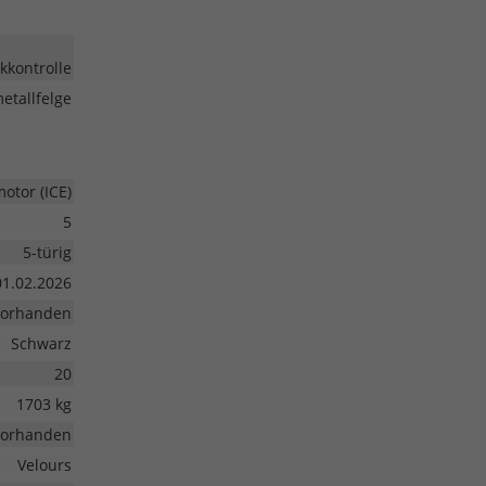
kkontrolle
etallfelge
tor (ICE)
5
5-türig
01.02.2026
vorhanden
Schwarz
20
1703 kg
vorhanden
Velours