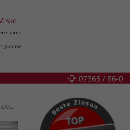
Miske
len sparen
ergarantie
07365 / 86-0
-LAG.