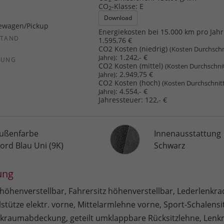
CO
-Klasse:
E
2
Download
ewagen/Pickup
Energiekosten bei 15.000 km pro Jahr
STAND
1.595,76 €
CO2 Kosten (niedrig)
(Kosten Durchschn
:
1.242,- €
Jahre)
SUNG
CO2 Kosten (mittel)
(Kosten Durchschni
:
2.949,75 €
Jahre)
CO2 Kosten (hoch)
(Kosten Durchschnit
:
4.554,- €
Jahre)
Jahressteuer:
122,- €
Innenausstattung
ußenfarbe
Innenausstattung
jord Blau Uni (9K)
Schwarz
ung
 höhenverstellbar, Fahrersitz höhenverstellbar, Lederlenkra
tütze elektr. vorne, Mittelarmlehne vorne, Sport-Schalensi
kraumabdeckung, geteilt umklappbare Rücksitzlehne, Lenk