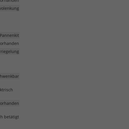
vorhanden
volenkung
Pannenkit
vorhanden
rriegelung
hwenkbar
ktrisch
vorhanden
h betätigt