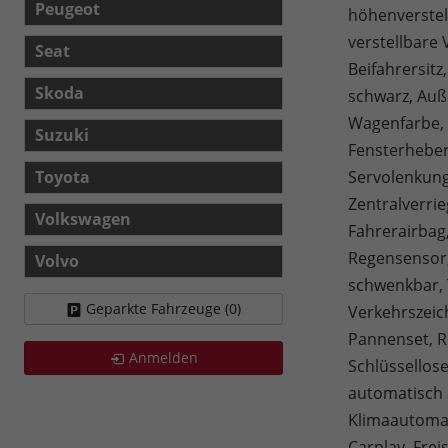
Peugeot
höhenverstel
verstellbare 
Seat
Beifahrersitz
Skoda
schwarz, Auß
Wagenfarbe, 
Suzuki
Fensterheber 
Servolenkung,
Toyota
Zentralverrie
Volkswagen
Fahrerairbag,
Regensensor,
Volvo
schwenkbar, 
Geparkte Fahrzeuge (
0
)
Verkehrszeic
Pannenset, Rü
Anmelden
Schlüssellos
automatisch 
Klimaautomat
Carplay, Fre