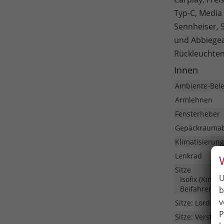
Typ-C, Media
Sennheiser, 5
und Abbiegea
Rückleuchten
Innen
Ambiente-Bel
Armlehnen
Fensterheber
Gepäckrauma
Klimatisierung
Lenkrad
Sitze
U
Isofix (Kinde
Beifahrersitz
b
v
Sitze: Lordose
P
Sitze: Verstell