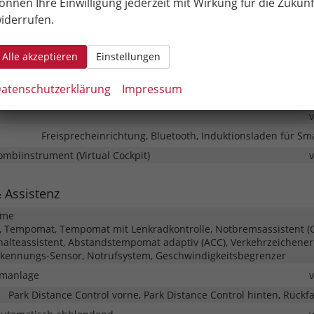
önnen Ihre Einwilligung jederzeit mit Wirkung für die Zukunf
iderrufen.
nt & Kommunikation
eme
Sprach
Alle akzeptieren
Einstellungen
ayer, Radio, Soundsystem, Schnittstelle USB, Digitalradio DAB, Andr
atenschutzerklärung
Impressum
y
Freisprecheinrichtung, Bluetooth, Induktionsladen für S
Kombiinstrument (Virtual Cockpit)
& Assistenz
eme
 Tempomat, Tempomat mit Lenkradkontrolle, Notbremsassistent (C
rhalteassistent, Abstandstempomat adaptiv (ACC), Verkehrzeichene
kennungs-Sensor, Notrufsystem, Geschwindigkeitsbegrenzer
rmanlage
Park Distance Control vorne, Park Distance Control hinten, Rück