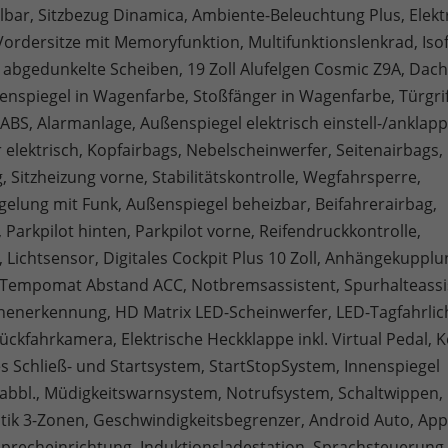
lbar, Sitzbezug Dinamica, Ambiente-Beleuchtung Plus, Elekt
Vordersitze mit Memoryfunktion, Multifunktionslenkrad, Isofi
, abgedunkelte Scheiben, 19 Zoll Alufelgen Cosmic Z9A, Dach
enspiegel in Wagenfarbe, Stoßfänger in Wagenfarbe, Türgrif
ABS, Alarmanlage, Außenspiegel elektrisch einstell-/anklapp
elektrisch, Kopfairbags, Nebelscheinwerfer, Seitenairbags,
 Sitzheizung vorne, Stabilitätskontrolle, Wegfahrsperre,
gelung mit Funk, Außenspiegel beheizbar, Beifahrerairbag,
 Parkpilot hinten, Parkpilot vorne, Reifendruckkontrolle,
 Lichtsensor, Digitales Cockpit Plus 10 Zoll, Anhängekupplu
Tempomat Abstand ACC, Notbremsassistent, Spurhalteassi
henerkennung, HD Matrix LED-Scheinwerfer, LED-Tagfahrlic
ckfahrkamera, Elektrische Heckklappe inkl. Virtual Pedal, K
es Schließ- und Startsystem, StartStopSystem, Innenspiegel
abbl., Müdigkeitswarnsystem, Notrufsystem, Schaltwippen,
ik 3-Zonen, Geschwindigkeitsbegrenzer, Android Auto, App
isprecheinrichtung, Induktionsladestation, Sprachsteuerung