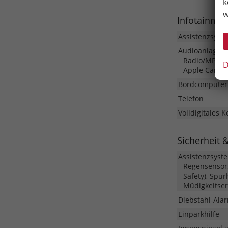
k
w
Infotainme
Assistenzsyst
Audioanlage
Radio/MP3-Pl
D
Apple CarPla
Bordcomputer
Telefon
Volldigitales 
Sicherheit 
Assistenzsyst
Regensensor,
Safety), Spu
Müdigkeitser
Diebstahl-Ala
Einparkhilfe