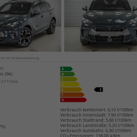
weise mit Sonderausstattung
E
ni (9K)
TATTUNG
Verbrauch kombiniert:
6,10 l/100km
Verbrauch Innenstadt:
7,90 l/100km
Verbrauch Stadtrand:
5,80 l/100km
Verbrauch Landstraße:
5,20 l/100km
PS)
Verbrauch Autobahn:
6,30 l/100km
CO
-Emissionen:
138,00 g/km
2