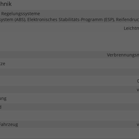
chnik
d Regelungssysteme
system (ABS), Elektronisches Stabilitäts-Programm (ESP), Reifendruc
Leichtm
Verbrennungsmo
tze
ung
d
Fahrzeug