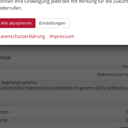
önnen Ihre Einwilligung jederzeit mit Wirkung für die Zukunf
LED-Rückleuchten, LED-Scheinwerfer, Fernlichtassistent, LED-Tagfah
iderrufen.
einwerfer
elung
Zentralverriegelung mit Funkfer
Alle akzeptieren
Einstellungen
atenschutzerklärung
Impressum
Außenspiegel beheizbar, Außenspiegel elektrisch v
chnik
Fr
Elektronische 
d Regelungssysteme
system (ABS), Elektronisches Stabilitäts-Programm (ESP), Reifendruc
inten
2
orne
2
Som