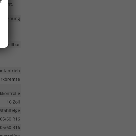
t
rlicht,
nbedienung
erstellbar
ontantrieb
Parkbremse
kkontrolle
16 Zoll
Stahlfelge
05/60 R16
05/60 R16
merreifen