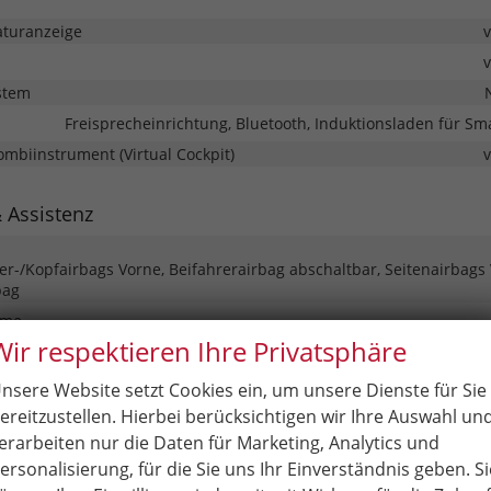
turanzeige
stem
Freisprecheinrichtung, Bluetooth, Induktionsladen für S
Kombiinstrument (Virtual Cockpit)
& Assistenz
ter-/Kopfairbags Vorne, Beifahrerairbag abschaltbar, Seitenairbags
bag
eme
 Tempomat, Berganfahrassistent, Spurhalteassistent,
Wir respektieren Ihre Privatsphäre
enerkennung, Notrufsystem, Geschwindigkeitsbegrenzer
nsere Website setzt Cookies ein, um unsere Dienste für Sie
Park Distance Control vorne, Park Distance Control hinten, Rück
ereitzustellen. Hierbei berücksichtigen wir Ihre Auswahl un
automatisch abblendend
erarbeiten nur die Daten für Marketing, Analytics und
Ser
ersonalisierung, für die Sie uns Ihr Einverständnis geben. Si