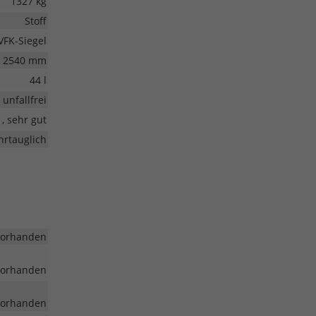
1327 kg
Stoff
VFK-Siegel
2540 mm
44 l
unfallfrei
1, sehr gut
hrtauglich
vorhanden
vorhanden
vorhanden