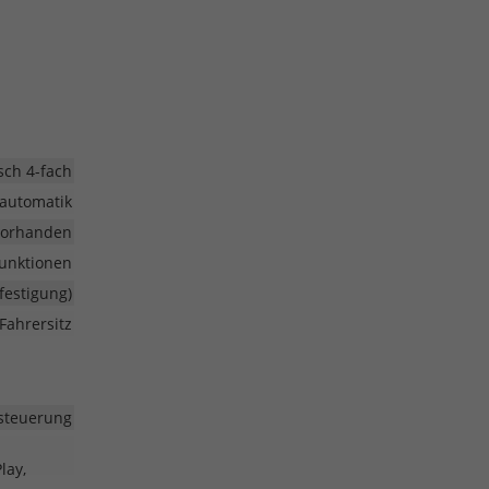
isch 4-fach
aautomatik
vorhanden
funktionen
efestigung)
Fahrersitz
steuerung
lay,