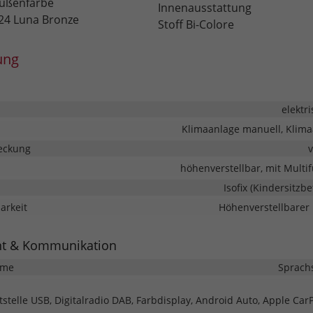
ußenfarbe
Innenausstattung
24 Luna Bronze
Stoff Bi-Colore
ung
elektr
Klimaanlage manuell, Klim
eckung
höhenverstellbar, mit Multi
Isofix (Kindersitzb
barkeit
Höhenverstellbarer 
nt & Kommunikation
eme
Sprach
tstelle USB, Digitalradio DAB, Farbdisplay, Android Auto, Apple CarP