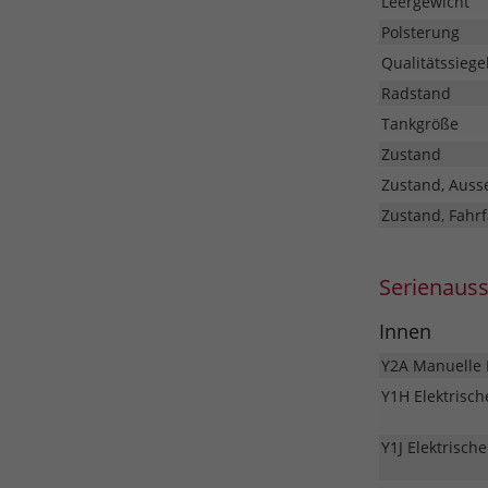
Leergewicht
Polsterung
Qualitätssiege
Radstand
Tankgröße
Zustand
Zustand, Auss
Zustand, Fahrf
Serienaus
Innen
Y2A Manuelle 
Y1H Elektrisc
Y1J Elektrisc