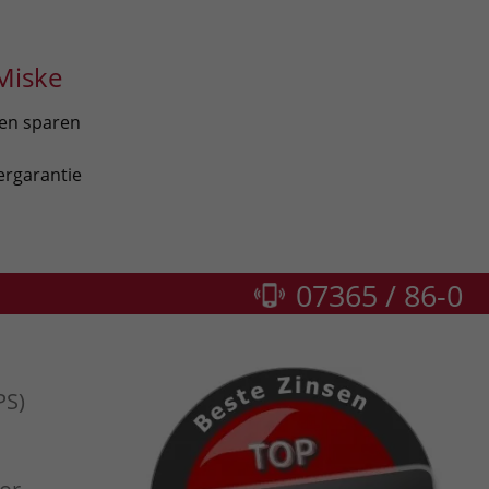
Miske
len sparen
ergarantie
07365 / 86-0
PS)