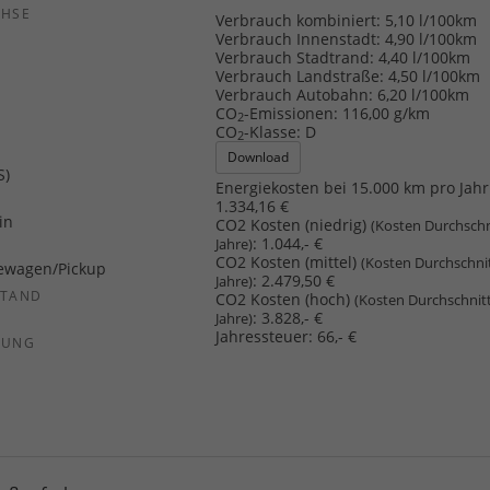
CHSE
Verbrauch kombiniert:
5,10 l/100km
b
Verbrauch Innenstadt:
4,90 l/100km
Verbrauch Stadtrand:
4,40 l/100km
Verbrauch Landstraße:
4,50 l/100km
Verbrauch Autobahn:
6,20 l/100km
CO
-Emissionen:
116,00 g/km
2
CO
-Klasse:
D
2
Download
S)
Energiekosten bei 15.000 km pro Jahr
1.334,16 €
in
CO2 Kosten (niedrig)
(Kosten Durchschn
:
1.044,- €
Jahre)
CO2 Kosten (mittel)
(Kosten Durchschni
ewagen/Pickup
:
2.479,50 €
Jahre)
STAND
CO2 Kosten (hoch)
(Kosten Durchschnit
:
3.828,- €
Jahre)
Jahressteuer:
66,- €
SUNG