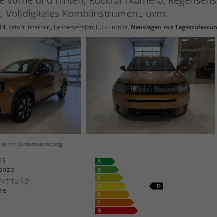
fe vorne und hinten, Rückfahrkamera, Regensens
Volldigitales Kombiinstrument, uvm.
14
,
sofort lieferbar
, Landesversion: EU - Europa,
Neuwagen mit Tageszulassu
weise mit Sonderausstattung
E
onze
TATTUNG
ore