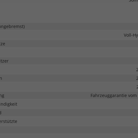
ungebremst)
Voll-Hy
tze
tzer
n
ng
Fahrzeuggarantie vom 
ndigkeit
d
erstützte