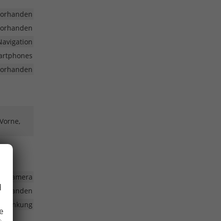
vorhanden
vorhanden
Navigation
martphones
vorhanden
 Vorne,
fahrkamera
d
vorhanden
volenkung
e