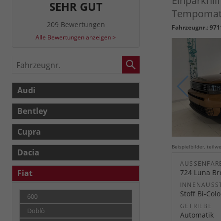
Einparkhil
SEHR GUT
Tempomat, 
209 Bewertungen
Fahrzeugnr.
:
971
Alle Bewertungen anzeigen >
Fahrzeugnr.
Audi
Bentley
Cupra
Beispielbilder, teil
Dacia
AUSSENFARB
Fiat
724 Luna Br
INNENAUSS
Stoff Bi-Col
600
GETRIEBE
Doblò
Automatik