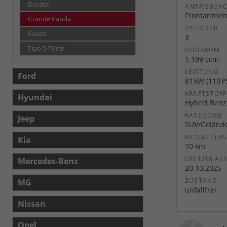
Ducato
ANTRIEBSA
Frontantrie
Grande Panda
ZYLINDER
Scudo
3
Tipo 5-Türer
HUBRAUM
1.199 ccm
LEISTUNG
Ford
81 kW (110 P
KRAFTSTOFF
Hyundai
Hybrid Benz
KATEGORIE
Jeep
SUV/Geländ
KILOMETER
Kia
10 km
ERSTZULAS
Mercedes-Benz
20.10.2025
ZUSTAND
MG
unfallfrei
Nissan
Opel