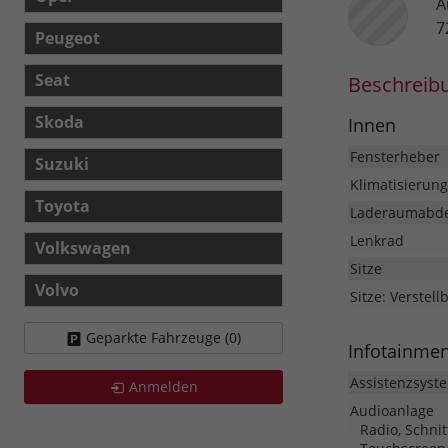
A
7
Peugeot
Seat
Beschreib
Skoda
Innen
Fensterheber
Suzuki
Klimatisierung
Toyota
Laderaumabd
Lenkrad
Volkswagen
Sitze
Volvo
Sitze: Verstell
Geparkte Fahrzeuge (
0
)
Infotainme
Assistenzsyst
Anmelden
Audioanlage
Radio, Schnit