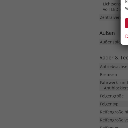
k
Lichtsensor, 
w
Voll-LED Sch
Zentralverrieg
Außen
D
Außenspiegel
Räder & Te
Antriebsachse
Bremsen
Fahrwerk- un
Antiblockier
Felgengröße
Felgentyp
Reifengröße h
Reifengröße v
Reifentyp