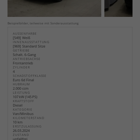
Beispielbilder, teilweise mit Sonderausstattung
AUSSENFARBE
549
Weiß
INNENAUSSTATTUNG
969
Standard Sitze
GETRIEBE
Schalt. 6-Gang
ANTRIEBSACHSE
Frontantrieb
ZYLINDER
4
SCHADSTOFFKLASSE
Euro 6d Final
HUBRAUM
2.000 ccm
LEISTUNG
107 kW (145 PS)
KRAFTSTOFF
Diesel
KATEGORIE
Van/Minibus
KILOMETERSTAND
10 km
ERSTZULASSUNG
26.03.2024
ZUSTAND
unfallfrei