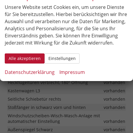
Berganfahrassistent / Auto Hold
vorhanden
Unsere Website setzt Cookies ein, um unsere Dienste
Bremsassistent
vorhanden
für Sie bereitzustellen. Hierbei berücksichtigen wir Ihre
Cruise Control- Geschwindigkeitsregler
vorhanden
Auswahl und verarbeiten nur die Daten für Marketing,
Frontairbag für Fahrer-und Beifahrer
vorhanden
Analytics und Personalisierung, für die Sie uns Ihr
Geschwindigkeitsregelanlage
vorhanden
Einverständnis geben. Sie können Ihre Einwilligung
jederzeit mit Wirkung für die Zukunft widerrufen.
Halogen Hauptscheinwerfer mit Streuscheibe aus
komplexer Oberfläche Halogen
vorhanden
Alle akzeptieren
Einstellungen
Außen
Datenschutzerklärung
Impressum
Außenspiegel elektr. verstell-und heizbar
vorhanden
Heckflügeltüren verblecht, 180° Öffnung
vorhanden
Kastenwagen L3
vorhanden
Seitliche Schiebetür rechts
vorhanden
Stoßfänger in schwarz vorn und hinten
vorhanden
Windschutzscheiben-Wisch-Wasch-Anlage mit
automatischer Einstellung
vorhanden
Außenspiegel Schwarz
vorhanden