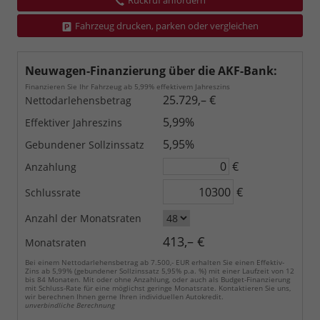
Rückruf anfordern
Fahrzeug drucken, parken oder vergleichen
Neuwagen-Finanzierung über die AKF-Bank:
Finanzieren Sie Ihr Fahrzeug ab 5,99% effektivem Jahreszins
25.729,– €
Nettodarlehensbetrag
5,99%
Effektiver Jahreszins
5,95%
Gebundener Sollzinssatz
€
Anzahlung
€
Schlussrate
Anzahl der Monatsraten
413,– €
Monatsraten
Bei einem Nettodarlehensbetrag ab 7.500,- EUR erhalten Sie einen Effektiv-
Zins ab 5,99% (gebundener Sollzinssatz 5,95% p.a. %) mit einer Laufzeit von 12
bis 84 Monaten. Mit oder ohne Anzahlung, oder auch als Budget-Finanzierung
mit Schluss-Rate für eine möglichst geringe Monatsrate. Kontaktieren Sie uns,
wir berechnen Ihnen gerne Ihren individuellen Autokredit.
unverbindliche Berechnung