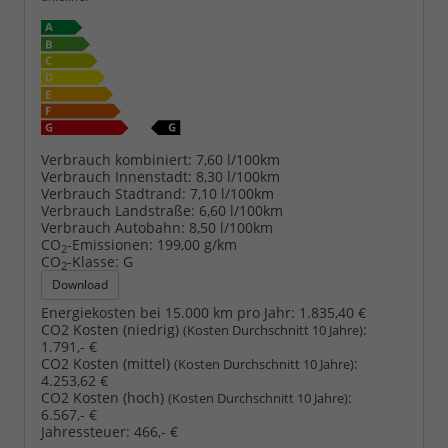
Verbrauch kombiniert:
7,60 l/100km
Verbrauch Innenstadt:
8,30 l/100km
Verbrauch Stadtrand:
7,10 l/100km
Verbrauch Landstraße:
6,60 l/100km
Verbrauch Autobahn:
8,50 l/100km
CO
-Emissionen:
199,00 g/km
2
CO
-Klasse:
G
2
Download
Energiekosten bei 15.000 km pro Jahr:
1.835,40 €
CO2 Kosten (niedrig)
:
(Kosten Durchschnitt 10 Jahre)
1.791,- €
CO2 Kosten (mittel)
:
(Kosten Durchschnitt 10 Jahre)
4.253,62 €
CO2 Kosten (hoch)
:
(Kosten Durchschnitt 10 Jahre)
6.567,- €
Jahressteuer:
466,- €