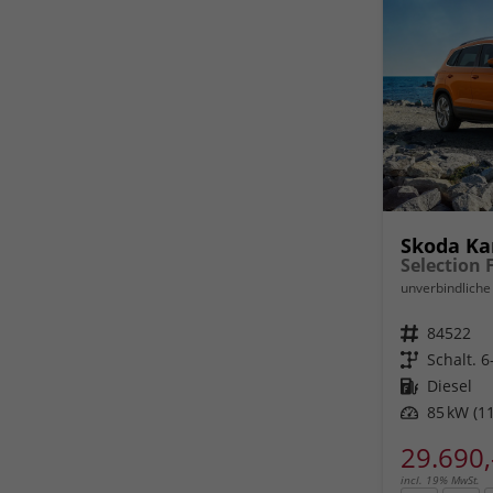
Skoda Ka
unverbindliche 
Fahrzeugnr.
84522
Getriebe
Schalt. 
Kraftstoff
Diesel
Leistung
85 kW (11
29.690,
incl. 19% MwSt.