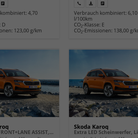
Fahrzeug
Rückruf
PDF-
Fahrzeug
kombiniert:
4,70
Verbrauch kombiniert:
6,10
,
drucken,
anfordern
Datei,
drucken,
l/100km
zeugexposé
parken
Fahrzeugexposé
parken
:
D
CO
-Klasse:
E
ken
oder
drucken
oder
2
ionen:
123,00 g/km
CO
-Emissionen:
138,00 g/
vergleichen
vergleichen
2
roq
Skoda Karoq
Selection FRONT+LANE ASSIST, Light&Rain 8" Entertainment, virtuelles Cockpit, Climatronic, Parksensoren, Sitzhzg., 16" ALU uvm.