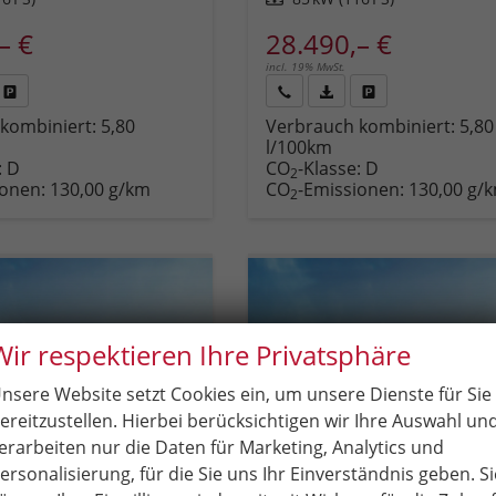
– €
28.490,– €
incl. 19% MwSt.
Fahrzeug
Rückruf
PDF-
Fahrzeug
kombiniert:
5,80
Verbrauch kombiniert:
5,80
,
drucken,
anfordern
Datei,
drucken,
l/100km
zeugexposé
parken
Fahrzeugexposé
parken
:
D
CO
-Klasse:
D
ken
oder
drucken
oder
2
ionen:
130,00 g/km
CO
-Emissionen:
130,00 g/
vergleichen
vergleichen
2
Wir respektieren Ihre Privatsphäre
nsere Website setzt Cookies ein, um unsere Dienste für Sie
ereitzustellen. Hierbei berücksichtigen wir Ihre Auswahl un
erarbeiten nur die Daten für Marketing, Analytics und
ersonalisierung, für die Sie uns Ihr Einverständnis geben. Si