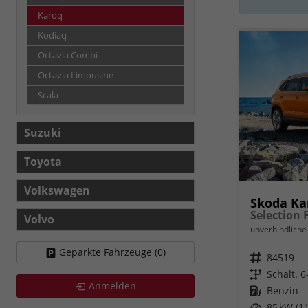
Karoq
Kodiaq
Octavia Combi
Octavia Limousine
Scala
Suzuki
Toyota
Volkswagen
Skoda Ka
Volvo
unverbindliche 
Geparkte Fahrzeuge (
0
)
Fahrzeugnr.
84519
Getriebe
Schalt. 
Anmelden
Kraftstoff
Benzin
Leistung
85 kW (11