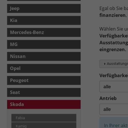
Jeep
Egal ob Sie 
finanzieren
Kia
Wählen Sie u
Mercedes-Benz
Verfügbarkei
Ausstattungs
MG
eingrenzen.
Nissan
Ausstattungs
Opel
Verfügbarkei
Peugeot
Seat
Antrieb
Skoda
Fabia
In Ihrer ak
Kamiq