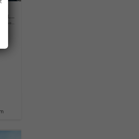
t
Extra Plus LED Scheinwerfer, Light +Rain Assist, Front + Lane 8" Entertainment, ESP mit ABS, MSR, ASR, EDS, HBA, DSR, RBS, MKB,Climatronic, Parksensoren, Sitzhzg., 17" ALU uvm.
Neuwagen
km