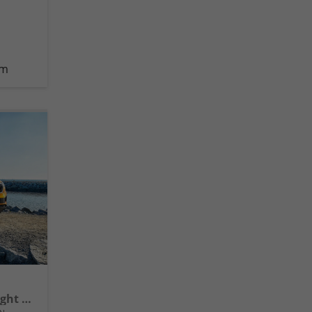
km
Extra LED Scheinwerfer, Light +Rain Assist, Front + Lane 8" Entertainment, ESP mit ABS, MSR, ASR, EDS, HBA, DSR, RBS, MKB,Climatronic, Parksensoren, Sitzhzg., 17" ALU uvm.