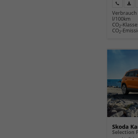
Rückruf
PDF-
Verbrauch 
anfordern
Datei
l/100km
Fahr
CO
-Klasse
druc
2
CO
-Emiss
2
Skoda Ka