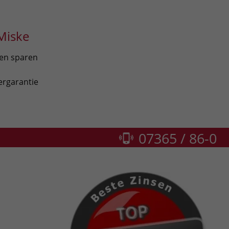
Miske
len sparen
ergarantie
07365 / 86-0