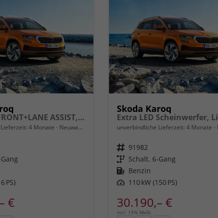
roq
Skoda Karoq
Selection FRONT+LANE ASSIST, Light&Rain 8" Entertainment, virtuelles Cockpit, Climatronic, Parksensoren, Sitzhzg., 16" ALU uvm.
Lieferzeit:
4 Monate
Neuwagen
unverbindliche Lieferzeit:
4 Monate
Fahrzeugnr.
91982
6-Gang
Getriebe
Schalt. 6-Gang
Kraftstoff
Benzin
6 PS)
Leistung
110 kW (150 PS)
– €
30.190,– €
incl. 19% MwSt.