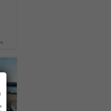
km
d
e