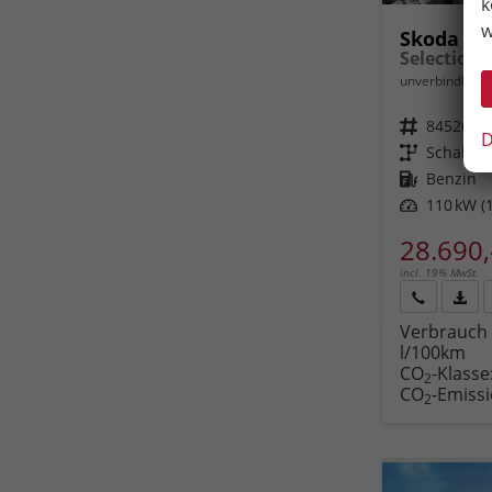
k
w
Skoda Ka
unverbindliche 
Fahrzeugnr.
84520
D
Getriebe
Schalt. 
Kraftstoff
Benzin
Leistung
110 kW (1
28.690,
incl. 19% MwSt.
Rückruf
PDF-
Verbrauch 
anfordern
Datei
l/100km
Fahr
CO
-Klasse
druc
2
CO
-Emiss
2