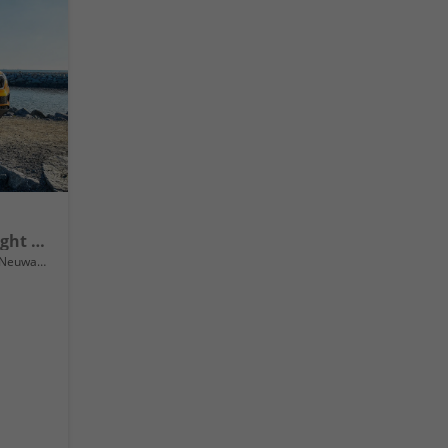
Extra LED Scheinwerfer, Light +Rain Assist, Front + Lane 8" Entertainment, ESP mit ABS, MSR, ASR, EDS, HBA, DSR, RBS, MKB,Climatronic, Parksensoren, Sitzhzg., 17" ALU uvm.
Neuwagen