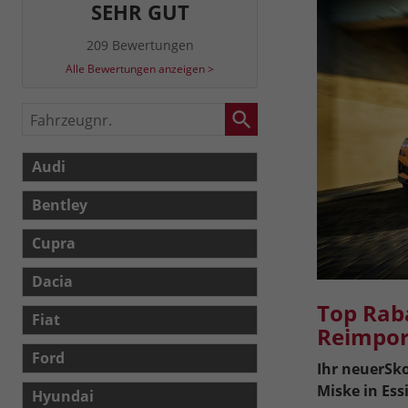
SEHR GUT
209 Bewertungen
Alle Bewertungen anzeigen >
Fahrzeugnr.
Audi
Bentley
Cupra
Dacia
Top Rab
Fiat
Reimpor
Ford
Ihr neuer
Sko
Miske in Ess
Hyundai