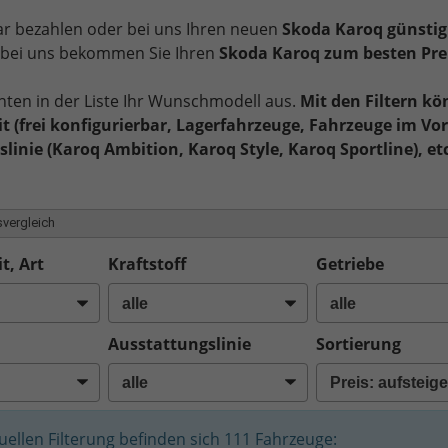
bar bezahlen oder bei uns Ihren neuen
Skoda Karoq günstig
, bei uns bekommen Sie Ihren
Skoda Karoq zum besten Pre
nten in der Liste Ihr Wunschmodell aus.
Mit den Filtern kö
t (frei konfigurierbar, Lagerfahrzeuge, Fahrzeuge im Vor
linie (Karoq Ambition, Karoq Style, Karoq Sportline), et
vergleich
t, Art
Kraftstoff
Getriebe
Ausstattungslinie
Sortierung
tuellen Filterung befinden sich
111
Fahrzeuge: