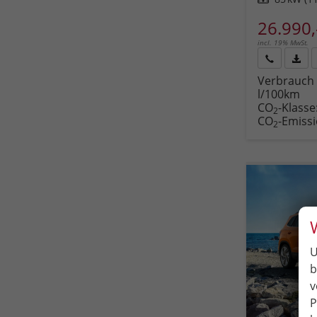
26.990,
incl. 19% MwSt.
Rückruf
PDF-
Verbrauch 
anfordern
Datei
l/100km
Fahr
CO
-Klasse
druc
2
CO
-Emiss
2
U
b
v
P