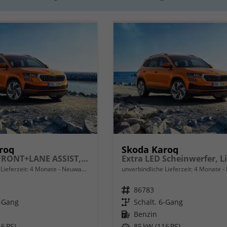
roq
Skoda Karoq
Selection FRONT+LANE ASSIST, Light&Rain 8" Entertainment, virtuelles Cockpit, Climatronic, Parksensoren, Sitzhzg., 16" ALU uvm.
Lieferzeit:
4 Monate
Neuwagen
unverbindliche Lieferzeit:
4 Monate
Fahrzeugnr.
86783
6-Gang
Getriebe
Schalt. 6-Gang
Kraftstoff
Benzin
6 PS)
Leistung
85 kW (116 PS)