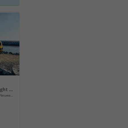
Extra LED Scheinwerfer, Light +Rain Assist, Front + Lane 8" Entertainment, ESP mit ABS, MSR, ASR, EDS, HBA, DSR, RBS, MKB,Climatronic, Parksensoren, Sitzhzg., 17" ALU uvm.
Neuwagen