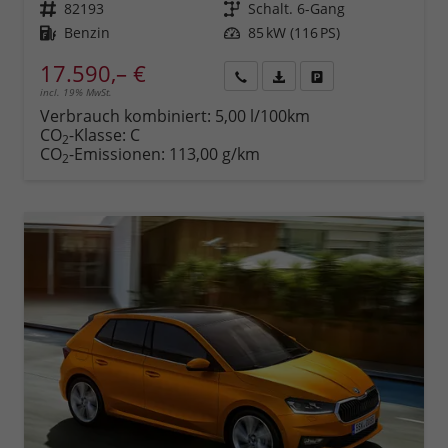
Fahrzeugnr.
82193
Getriebe
Schalt. 6-Gang
Kraftstoff
Benzin
Leistung
85 kW (116 PS)
17.590,– €
incl. 19% MwSt.
Rückruf
PDF-
Fahrzeug
anfordern
Datei,
drucken,
Verbrauch kombiniert:
5,00 l/100km
Fahrzeugexposé
parken
CO
-Klasse:
C
2
drucken
oder
CO
-Emissionen:
113,00 g/km
2
vergleichen