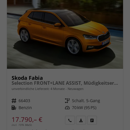
Skoda Fabia
Selection FRONT+LANE ASSIST, Müdigkeitserkennung, Klima, Lichtsensor, Tempomat m. Speedlimiter, Berganfahrassistent, Bluetooth, eCall, Care Connect, uvm.
unverbindliche Lieferzeit:
4 Monate
Neuwagen
Fahrzeugnr.
66403
Getriebe
Schalt. 5-Gang
Kraftstoff
Benzin
Leistung
70 kW (95 PS)
17.790,– €
incl. 19% MwSt.
Rückruf
PDF-
Fahrzeug