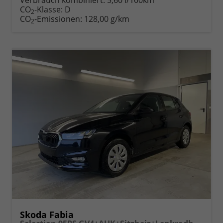
Fahrzeugexposé
parken
CO
-Klasse:
D
2
drucken
oder
CO
-Emissionen:
128,00 g/km
2
vergleichen
Skoda Fabia