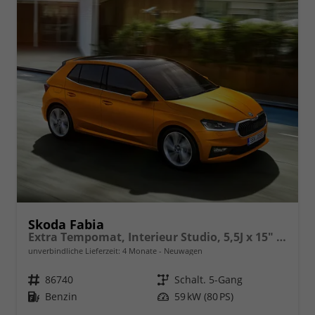
Skoda Fabia
Extra Tempomat, Interieur Studio, 5,5J x 15" Stahlräder mit Callisto-Radkappen (185/65 R15), Fahrerairbag, Beifahrerairbag, Seitenairbags vorn, ESP inkl. ABS, MSR, ASR, EDS, HBA, XDS Front Assist - Vorwärtskollisionswarnung, Notbremsunterstützung, Pederstria
unverbindliche Lieferzeit:
4 Monate
Neuwagen
Fahrzeugnr.
86740
Getriebe
Schalt. 5-Gang
Kraftstoff
Benzin
Leistung
59 kW (80 PS)