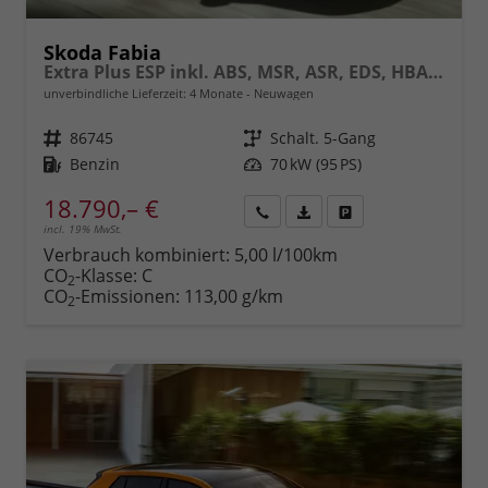
Skoda Fabia
Extra Plus ESP inkl. ABS, MSR, ASR, EDS, HBA, XDS, Bluetooth, Tempomat, Front Assist, Voll-LED-Rückleuchten, Einparkkamera hinten, Berganfahr-Assistent, elektr. Fensterheber uvm.
unverbindliche Lieferzeit:
4 Monate
Neuwagen
Fahrzeugnr.
86745
Getriebe
Schalt. 5-Gang
Kraftstoff
Benzin
Leistung
70 kW (95 PS)
18.790,– €
incl. 19% MwSt.
Rückruf
PDF-
Fahrzeug
anfordern
Datei,
drucken,
Verbrauch kombiniert:
5,00 l/100km
Fahrzeugexposé
parken
CO
-Klasse:
C
2
drucken
oder
CO
-Emissionen:
113,00 g/km
2
vergleichen