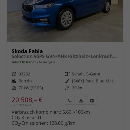
Skoda Fabia
Selection 95PS GV4+AHK+Sitzheiz+Lenkradheiz+Climatronic+Tempomat+PDC
sofort lieferbar
Neuwagen
Fahrzeugnr.
93232
Getriebe
Schalt. 5-Gang
Kraftstoff
Benzin
Außenfarbe
[8X8X] Race Blue Metallic
Leistung
70 kW (95 PS)
Kilometerstand
20 km
20.508,– €
incl. 19% MwSt.
Rückruf
PDF-
Fahrzeug
anfordern
Datei,
drucken,
Verbrauch kombiniert:
5,60 l/100km
Fahrzeugexposé
parken
CO
-Klasse:
D
2
drucken
oder
CO
-Emissionen:
128,00 g/km
2
vergleichen