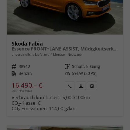
Skoda Fabia
Essence FRONT+LANE ASSIST, Müdigkeitserkennung, Lichtsensor, Speedlimiter, Bluetooth, eCall, Care Connect, uvm.
unverbindliche Lieferzeit:
4 Monate
Neuwagen
Fahrzeugnr.
38912
Getriebe
Schalt. 5-Gang
Kraftstoff
Benzin
Leistung
59 kW (80 PS)
16.490,– €
incl. 19% MwSt.
Rückruf
PDF-
Fahrzeug
anfordern
Datei,
drucken,
Verbrauch kombiniert:
5,00 l/100km
Fahrzeugexposé
parken
CO
-Klasse:
C
2
drucken
oder
CO
-Emissionen:
114,00 g/km
2
vergleichen