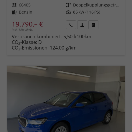
Fahrzeugnr.
66405
Getriebe
Doppelkupplungsgetriebe (DSG)
Kraftstoff
Benzin
Leistung
85 kW (116 PS)
19.790,– €
incl. 19% MwSt.
Rückruf
PDF-
Fahrzeug
anfordern
Datei,
drucken,
Verbrauch kombiniert:
5,50 l/100km
Fahrzeugexposé
parken
CO
-Klasse:
D
2
drucken
oder
CO
-Emissionen:
124,00 g/km
2
vergleichen