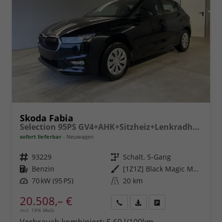
Skoda Fabia
Selection 95PS GV4+AHK+Sitzheiz+Lenkradheiz+Climatronic+Tempomat+PDC
sofort lieferbar
Neuwagen
Fahrzeugnr.
93229
Getriebe
Schalt. 5-Gang
Kraftstoff
Benzin
Außenfarbe
[1Z1Z] Black Magic Metallic
Leistung
70 kW (95 PS)
Kilometerstand
20 km
20.508,– €
incl. 19% MwSt.
Rückruf
PDF-
Fahrzeug
anfordern
Datei,
drucken,
Verbrauch kombiniert:
5,60 l/100km