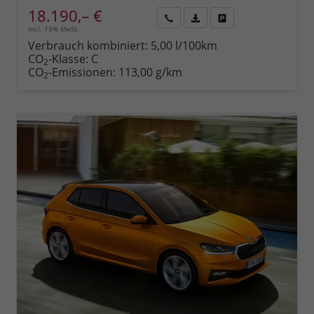
18.190,– €
incl. 19% MwSt.
Rückruf
PDF-
Fahrzeug
anfordern
Datei,
drucken,
Verbrauch kombiniert:
5,00 l/100km
Fahrzeugexposé
parken
CO
-Klasse:
C
2
drucken
oder
CO
-Emissionen:
113,00 g/km
2
vergleichen