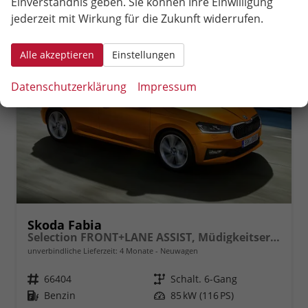
Einverständnis geben. Sie können Ihre Einwilligung
jederzeit mit Wirkung für die Zukunft widerrufen.
Alle akzeptieren
Einstellungen
Datenschutzerklärung
Impressum
Skoda Fabia
Selection FRONT+LANE ASSIST, Müdigkeitserkennung, Klima, Lichtsensor, Tempomat m. Speedlimiter, Berganfahrassistent, Bluetooth, eCall, Care Connect, uvm.
unverbindliche Lieferzeit:
4 Monate
Neuwagen
Fahrzeugnr.
66404
Getriebe
Schalt. 6-Gang
Kraftstoff
Benzin
Leistung
85 kW (116 PS)