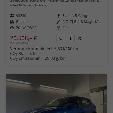
Selection 95PS GV4+AHK+Sitzheiz+Lenkradheiz+Climatronic+Tempomat+PDC
sofort lieferbar
Neuwagen
Fahrzeugnr.
93230
Getriebe
Schalt. 5-Gang
Kraftstoff
Benzin
Außenfarbe
[1Z1Z] Black Magic Metallic
Leistung
70 kW (95 PS)
Kilometerstand
20 km
20.508,– €
incl. 19% MwSt.
Rückruf
PDF-
Fahrzeug
anfordern
Datei,
drucken,
Verbrauch kombiniert:
5,60 l/100km
Fahrzeugexposé
parken
CO
-Klasse:
D
2
drucken
oder
CO
-Emissionen:
128,00 g/km
2
vergleichen