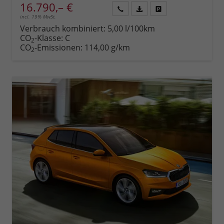
16.790,– €
incl. 19% MwSt.
Rückruf
PDF-
Fahrzeug
anfordern
Datei,
drucken,
Verbrauch kombiniert:
5,00 l/100km
Fahrzeugexposé
parken
CO
-Klasse:
C
2
drucken
oder
CO
-Emissionen:
114,00 g/km
2
vergleichen