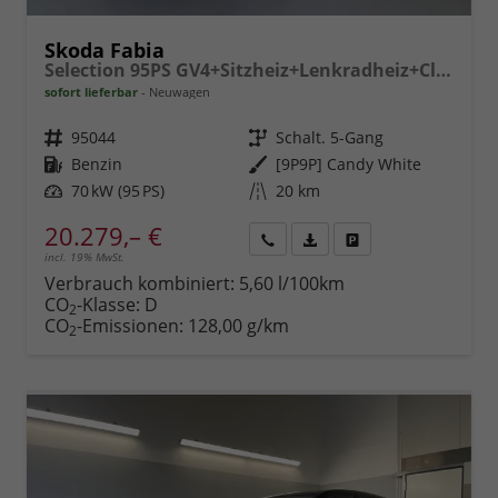
Skoda Fabia
Selection 95PS GV4+Sitzheiz+Lenkradheiz+Climatronic+Sunset+AppConnect+PDC
sofort lieferbar
Neuwagen
Fahrzeugnr.
95044
Getriebe
Schalt. 5-Gang
Kraftstoff
Benzin
Außenfarbe
[9P9P] Candy White
Leistung
70 kW (95 PS)
Kilometerstand
20 km
20.279,– €
incl. 19% MwSt.
Rückruf
PDF-
Fahrzeug
anfordern
Datei,
drucken,
Verbrauch kombiniert:
5,60 l/100km
Fahrzeugexposé
parken
CO
-Klasse:
D
2
drucken
oder
CO
-Emissionen:
128,00 g/km
2
vergleichen