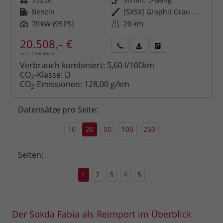
Kraftstoff
Benzin
Außenfarbe
[5X5X] Graphit Grau Metallic
Leistung
70 kW (95 PS)
Kilometerstand
20 km
20.508,– €
incl. 19% MwSt.
Rückruf
PDF-
Fahrzeug
anfordern
Datei,
drucken,
Verbrauch kombiniert:
5,60 l/100km
Fahrzeugexposé
parken
CO
-Klasse:
D
2
drucken
oder
CO
-Emissionen:
128,00 g/km
2
vergleichen
Datensätze pro Seite:
10
20
50
100
250
Seiten:
1
2
3
4
5
Der Sokda Fabia als Reimport im Überblick