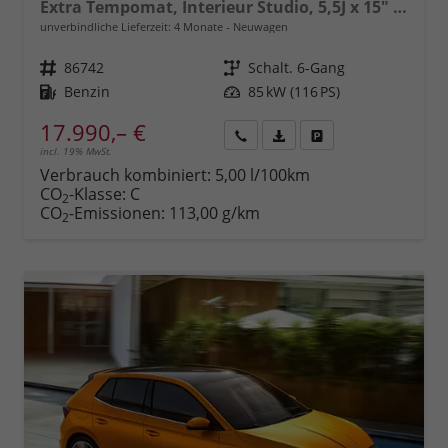
Extra Tempomat, Interieur Studio, 5,5J x 15" Stahlräder mit Callisto-Radkappen (185/65 R15), Fahrerairbag, Beifahrerairbag, Seitenairbags vorn, ESP inkl. ABS, MSR, ASR, EDS, HBA, XDS Front Assist - Vorwärtskollisionswarnung, Notbremsunterstützung, Pederstri
unverbindliche Lieferzeit:
4 Monate
Neuwagen
Fahrzeugnr.
86742
Getriebe
Schalt. 6-Gang
Kraftstoff
Benzin
Leistung
85 kW (116 PS)
17.990,– €
incl. 19% MwSt.
Rückruf
PDF-
Fahrzeug
anfordern
Datei,
drucken,
Verbrauch kombiniert:
5,00 l/100km
Fahrzeugexposé
parken
CO
-Klasse:
C
2
drucken
oder
CO
-Emissionen:
113,00 g/km
2
vergleichen