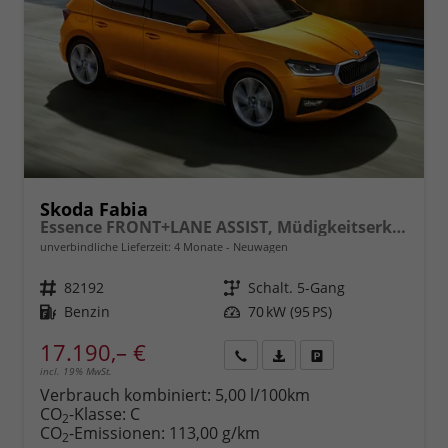
Skoda Fabia
Essence FRONT+LANE ASSIST, Müdigkeitserkennung, Lichtsensor, Speedlimiter, Bluetooth, eCall, Care Connect, uvm.
unverbindliche Lieferzeit:
4 Monate
Neuwagen
Fahrzeugnr.
82192
Getriebe
Schalt. 5-Gang
Kraftstoff
Benzin
Leistung
70 kW (95 PS)
17.190,– €
incl. 19% MwSt.
Rückruf
PDF-
Fahrzeug
anfordern
Datei,
drucken,
Verbrauch kombiniert:
5,00 l/100km
Fahrzeugexposé
parken
CO
-Klasse:
C
2
drucken
oder
CO
-Emissionen:
113,00 g/km
2
vergleichen