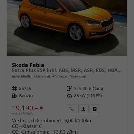
Skoda Fabia
Extra Plus ESP inkl. ABS, MSR, ASR, EDS, HBA, XDS, Bluetooth, Tempomat, Front Assist, Voll-LED-Rückleuchten, Einparkkamera hinten, Berganfahr-Assistent, elektr. Fensterheber uvm.
unverbindliche Lieferzeit:
4 Monate
Neuwagen
Fahrzeugnr.
86746
Getriebe
Schalt. 6-Gang
Kraftstoff
Benzin
Leistung
85 kW (116 PS)
19.190,– €
incl. 19% MwSt.
Rückruf
PDF-
Fahrzeug
anfordern
Datei,
drucken,
Verbrauch kombiniert:
5,00 l/100km
Fahrzeugexposé
parken
CO
-Klasse:
C
2
drucken
oder
CO
-Emissionen:
113,00 g/km
2