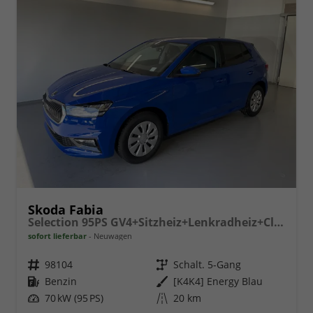
Skoda Fabia
Selection 95PS GV4+Sitzheiz+Lenkradheiz+Climatronic+Sunset+AppConnect+PDC
sofort lieferbar
Neuwagen
Fahrzeugnr.
98104
Getriebe
Schalt. 5-Gang
Kraftstoff
Benzin
Außenfarbe
[K4K4] Energy Blau
Leistung
70 kW (95 PS)
Kilometerstand
20 km