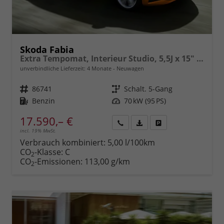
Skoda Fabia
Extra Tempomat, Interieur Studio, 5,5J x 15" Stahlräder mit Callisto-Radkappen (185/65 R15), Fahrerairbag, Beifahrerairbag, Seitenairbags vorn, ESP inkl. ABS, MSR, ASR, EDS, HBA, XDS Front Assist - Vorwärtskollisionswarnung, Notbremsunterstützung, Pederstria
unverbindliche Lieferzeit:
4 Monate
Neuwagen
Fahrzeugnr.
86741
Getriebe
Schalt. 5-Gang
Kraftstoff
Benzin
Leistung
70 kW (95 PS)
17.590,– €
incl. 19% MwSt.
Rückruf
PDF-
Fahrzeug
anfordern
Datei,
drucken,
Verbrauch kombiniert:
5,00 l/100km
Fahrzeugexposé
parken
CO
-Klasse:
C
2
drucken
oder
CO
-Emissionen:
113,00 g/km
2
vergleichen