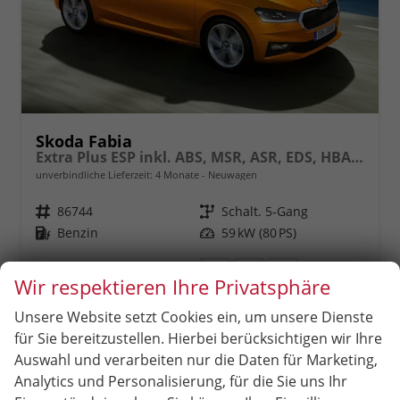
Skoda Fabia
Extra Plus ESP inkl. ABS, MSR, ASR, EDS, HBA, XDS, Bluetooth, Tempomat, Front Assist, Voll-LED-Rückleuchten, Einparkkamera hinten, Berganfahr-Assistent, elektr. Fensterheber uvm.
unverbindliche Lieferzeit:
4 Monate
Neuwagen
Fahrzeugnr.
86744
Getriebe
Schalt. 5-Gang
Kraftstoff
Benzin
Leistung
59 kW (80 PS)
18.090,– €
Wir respektieren Ihre Privatsphäre
incl. 19% MwSt.
Rückruf
PDF-
Fahrzeug
anfordern
Datei,
drucken,
Verbrauch kombiniert:
5,00 l/100km
Unsere Website setzt Cookies ein, um unsere Dienste
Fahrzeugexposé
parken
CO
-Klasse:
C
2
drucken
oder
für Sie bereitzustellen. Hierbei berücksichtigen wir Ihre
CO
-Emissionen:
114,00 g/km
2
vergleichen
Auswahl und verarbeiten nur die Daten für Marketing,
Analytics und Personalisierung, für die Sie uns Ihr