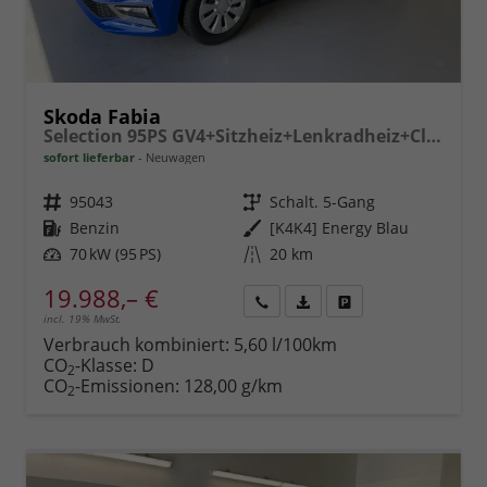
Skoda Fabia
Selection 95PS GV4+Sitzheiz+Lenkradheiz+Climatronic+Sunset+AppConnect+PDC
sofort lieferbar
Neuwagen
Fahrzeugnr.
95043
Getriebe
Schalt. 5-Gang
Kraftstoff
Benzin
Außenfarbe
[K4K4] Energy Blau
Leistung
70 kW (95 PS)
Kilometerstand
20 km
19.988,– €
incl. 19% MwSt.
Rückruf
PDF-
Fahrzeug
anfordern
Datei,
drucken,
Verbrauch kombiniert:
5,60 l/100km
Fahrzeugexposé
parken
CO
-Klasse:
D
2
drucken
oder
CO
-Emissionen:
128,00 g/km
2
vergleichen