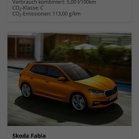
anfordern
Datei,
drucken,
Verbrauch kombiniert:
5,00 l/100km
Fahrzeugexposé
parken
CO
-Klasse:
C
2
drucken
oder
CO
-Emissionen:
113,00 g/km
2
vergleichen
Skoda Fabia