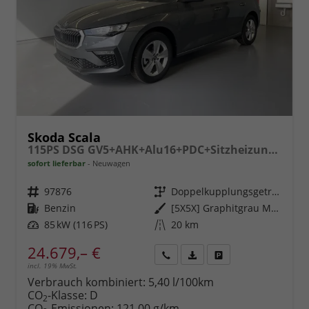
Skoda Scala
115PS DSG GV5+AHK+Alu16+PDC+Sitzheizung+App-Connect
sofort lieferbar
Neuwagen
Fahrzeugnr.
97876
Getriebe
Doppelkupplungsgetriebe (DSG)
Kraftstoff
Benzin
Außenfarbe
[5X5X] Graphitgrau Metallic
Leistung
85 kW (116 PS)
Kilometerstand
20 km
24.679,– €
incl. 19% MwSt.
Rückruf
PDF-
Fahrzeug
anfordern
Datei,
drucken,
Verbrauch kombiniert:
5,40 l/100km
Fahrzeugexposé
parken
CO
-Klasse:
D
2
drucken
oder
CO
-Emissionen:
121,00 g/km