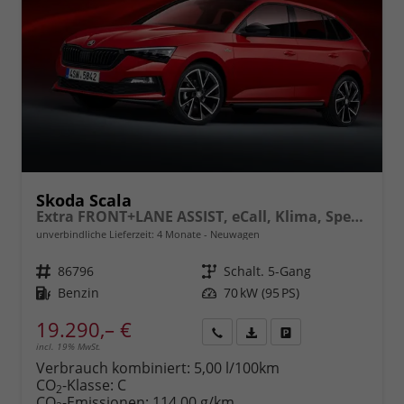
Skoda Scala
Extra FRONT+LANE ASSIST, eCall, Klima, Speedlimiter, Parksensoren hinten, ISOFIX, Full LED vorn, uvm.
unverbindliche Lieferzeit:
4 Monate
Neuwagen
Fahrzeugnr.
86796
Getriebe
Schalt. 5-Gang
Kraftstoff
Benzin
Leistung
70 kW (95 PS)
19.290,– €
incl. 19% MwSt.
Rückruf
PDF-
Fahrzeug
anfordern
Datei,
drucken,
Verbrauch kombiniert:
5,00 l/100km
Fahrzeugexposé
parken
CO
-Klasse:
C
2
drucken
oder
CO
-Emissionen:
114,00 g/km