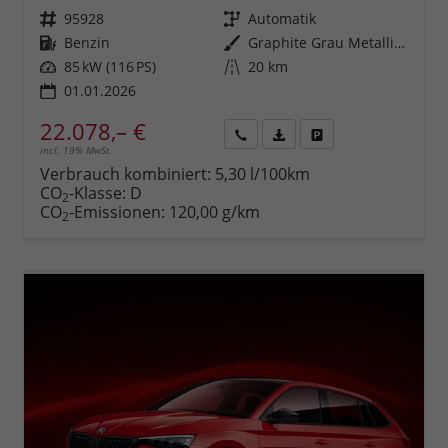
Fahrzeugnr.
95928
Getriebe
Automatik
Kraftstoff
Benzin
Außenfarbe
Graphite Grau Metallic (5X)
Leistung
85 kW (116 PS)
Kilometerstand
20 km
01.01.2026
22.078,– €
incl. 19% MwSt.
Rückruf
PDF-
Fahrzeug
anfordern
Datei,
drucken,
Verbrauch kombiniert:
5,30 l/100km
Fahrzeugexposé
parken
CO
-Klasse:
D
2
drucken
oder
CO
-Emissionen:
120,00 g/km
2
vergleichen