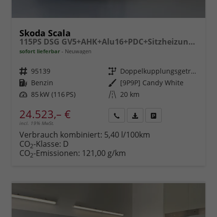
Skoda Scala
115PS DSG GV5+AHK+Alu16+PDC+Sitzheizung+App-Connect
sofort lieferbar
Neuwagen
Fahrzeugnr.
95139
Getriebe
Doppelkupplungsgetriebe (DSG)
Kraftstoff
Benzin
Außenfarbe
[9P9P] Candy White
Leistung
85 kW (116 PS)
Kilometerstand
20 km
24.523,– €
incl. 19% MwSt.
Rückruf
PDF-
Fahrzeug
anfordern
Datei,
drucken,
Verbrauch kombiniert:
5,40 l/100km
Fahrzeugexposé
parken
CO
-Klasse:
D
2
drucken
oder
CO
-Emissionen:
121,00 g/km
2
vergleichen