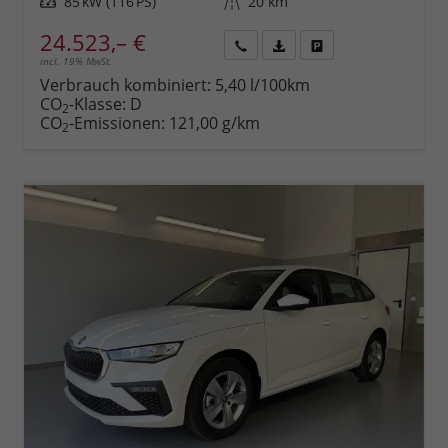
Leistung
85 kW (116 PS)
Kilometerstand
20 km
24.523,– €
incl. 19% MwSt.
Rückruf
PDF-
Fahrzeug
anfordern
Datei,
drucken,
Verbrauch kombiniert:
5,40 l/100km
Fahrzeugexposé
parken
CO
-Klasse:
D
2
drucken
oder
CO
-Emissionen:
121,00 g/km
2
vergleichen