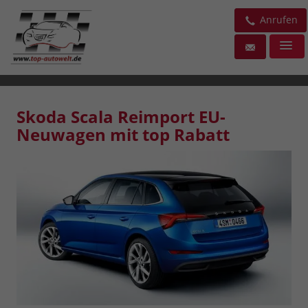
Anrufen
Skoda Scala Reimport EU-
Neuwagen mit top Rabatt