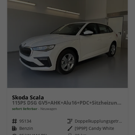
Skoda Scala
115PS DSG GV5+AHK+Alu16+PDC+Sitzheizung+App-Connect
sofort lieferbar
Neuwagen
Fahrzeugnr.
95134
Getriebe
Doppelkupplungsgetriebe (DSG)
Kraftstoff
Benzin
Außenfarbe
[9P9P] Candy White