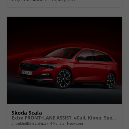
2
vergleichen
Skoda Scala
Extra FRONT+LANE ASSIST, eCall, Klima, Speedlimiter, Parksensoren hinten, ISOFIX, Full LED vorn, uvm.
unverbindliche Lieferzeit:
4 Monate
Neuwagen