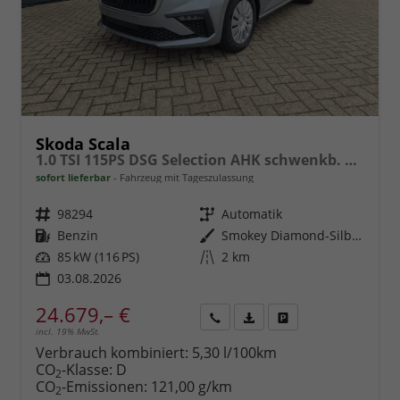
Skoda Scala
1.0 TSI 115PS DSG Selection AHK schwenkb. Klimaautomatik Sitzheizung PDC Rückf.Kamera Apple CarPlay Android Auto
sofort lieferbar
Fahrzeug mit Tageszulassung
Fahrzeugnr.
98294
Getriebe
Automatik
Kraftstoff
Benzin
Außenfarbe
Smokey Diamond-Silber Metallic
Leistung
85 kW (116 PS)
Kilometerstand
2 km
03.08.2026
24.679,– €
incl. 19% MwSt.
Rückruf
PDF-
Fahrzeug
anfordern
Datei,
drucken,
Verbrauch kombiniert:
5,30 l/100km
Fahrzeugexposé
parken
CO
-Klasse:
D
2
drucken
oder
CO
-Emissionen:
121,00 g/km
2
vergleichen