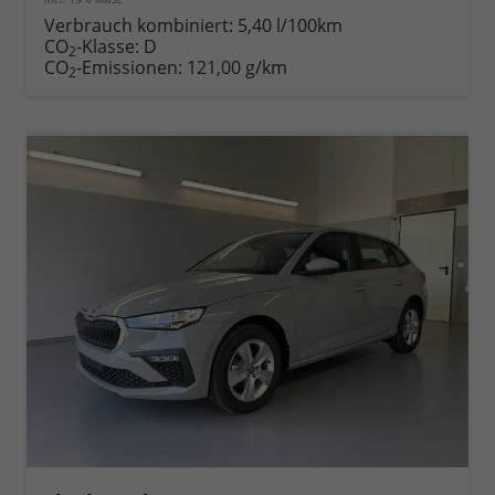
Rückruf
PDF-
Fahrzeug
anfordern
Datei,
drucken,
Verbrauch kombiniert:
5,40 l/100km
Fahrzeugexposé
parken
CO
-Klasse:
D
2
drucken
oder
CO
-Emissionen:
121,00 g/km
2
vergleichen