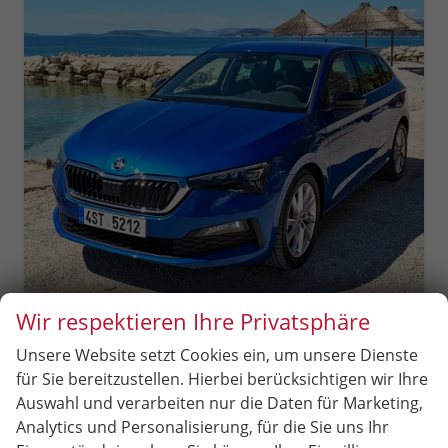
Wir respektieren Ihre Privatsphäre
Skoda Scala
Extra Plus FRONT+LANE Assist, eCall, CLIMATRONIC, Berganfahrassistent, FULL LED, Einparkhilfe, KESSY, Sitzhzg., Tempomat + Speedlimiter, ISOFIX, SmartLink, 16" ALU, uvm.
Unsere Website setzt Cookies ein, um unsere Dienste
unverbindliche Lieferzeit:
4 Monate
Neuwagen
für Sie bereitzustellen. Hierbei berücksichtigen wir Ihre
Auswahl und verarbeiten nur die Daten für Marketing,
Fahrzeugnr.
86794
Getriebe
Schalt. 6-Gang
Analytics und Personalisierung, für die Sie uns Ihr
Kraftstoff
Benzin
Leistung
110 kW (150 PS)