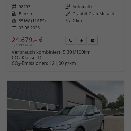
Fahrzeugnr.
98293
Getriebe
Automatik
Kraftstoff
Benzin
Außenfarbe
Graphit Grau Metallic
Leistung
85 kW (116 PS)
Kilometerstand
2 km
03.08.2026
24.679,– €
incl. 19% MwSt.
Rückruf
PDF-
Fahrzeug
anfordern
Datei,
drucken,
Verbrauch kombiniert:
5,30 l/100km
Fahrzeugexposé
parken
CO
-Klasse:
D
2
drucken
oder
CO
-Emissionen:
121,00 g/km
2
vergleichen