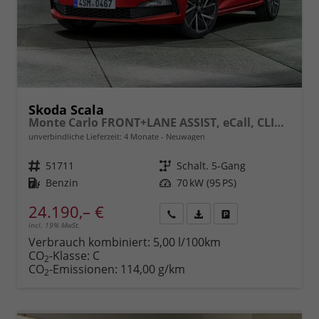
Skoda Scala
Monte Carlo FRONT+LANE ASSIST, eCall, CLIMATRONIC, SmartLink, Sitzhzg., Einparkhilfe, FULL LED, Panoramadach, LIGHT+RAIN Alarm, Tempomat m. Speedlimiter, 17" ALU uvm.
unverbindliche Lieferzeit:
4 Monate
Neuwagen
Fahrzeugnr.
51711
Getriebe
Schalt. 5-Gang
Kraftstoff
Benzin
Leistung
70 kW (95 PS)
24.190,– €
incl. 19% MwSt.
Rückruf
PDF-
Fahrzeug
anfordern
Datei,
drucken,
Verbrauch kombiniert:
5,00 l/100km
Fahrzeugexposé
parken
CO
-Klasse:
C
2
drucken
oder
CO
-Emissionen:
114,00 g/km
2
vergleichen