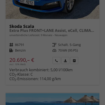
Skoda Scala
Extra Plus FRONT+LANE Assist, eCall, CLIMATRONIC, Berganfahrassistent, FULL LED, Einparkhilfe, KESSY, Sitzhzg., Tempomat + Speedlimiter, ISOFIX, SmartLink, 16" ALU, uvm.
unverbindliche Lieferzeit:
9 Monate
Neuwagen
Fahrzeugnr.
86791
Getriebe
Schalt. 5-Gang
Kraftstoff
Benzin
Leistung
70 kW (95 PS)
20.690,– €
incl. 19% MwSt.
Rückruf
PDF-
Fahrzeug
anfordern
Datei,
drucken,
Verbrauch kombiniert:
5,00 l/100km
Fahrzeugexposé
parken
CO
-Klasse:
C
2
drucken
oder
CO
-Emissionen:
114,00 g/km
2
vergleichen