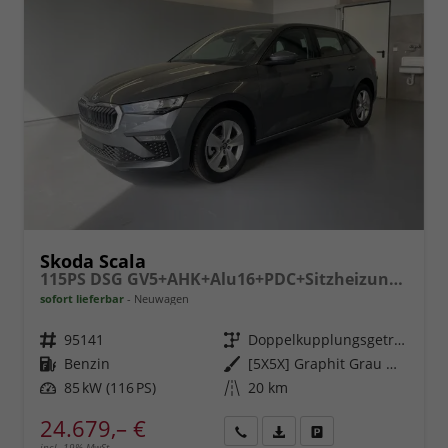
Skoda Scala
115PS DSG GV5+AHK+Alu16+PDC+Sitzheizung+App-Connect
sofort lieferbar
Neuwagen
Fahrzeugnr.
95141
Getriebe
Doppelkupplungsgetriebe (DSG)
Kraftstoff
Benzin
Außenfarbe
[5X5X] Graphit Grau Metallic
Leistung
85 kW (116 PS)
Kilometerstand
20 km
24.679,– €
incl. 19% MwSt.