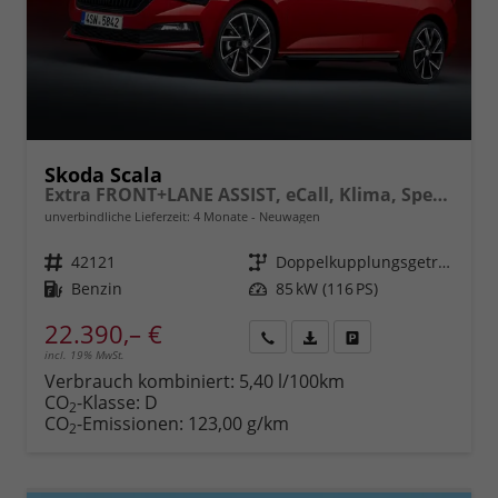
Skoda Scala
Extra FRONT+LANE ASSIST, eCall, Klima, Speedlimiter, Parksensoren hinten, ISOFIX, Full LED vorn, uvm.
unverbindliche Lieferzeit:
4 Monate
Neuwagen
Fahrzeugnr.
42121
Getriebe
Doppelkupplungsgetriebe (DSG)
Kraftstoff
Benzin
Leistung
85 kW (116 PS)
22.390,– €
incl. 19% MwSt.
Rückruf
PDF-
Fahrzeug
anfordern
Datei,
drucken,
Verbrauch kombiniert:
5,40 l/100km
Fahrzeugexposé
parken
CO
-Klasse:
D
2
drucken
oder
CO
-Emissionen:
123,00 g/km
2
vergleichen