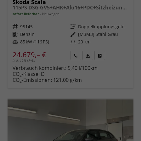
Skoda Scala
115PS DSG GV5+AHK+Alu16+PDC+Sitzheizung+App-Connect
sofort lieferbar
Neuwagen
Fahrzeugnr.
95145
Getriebe
Doppelkupplungsgetriebe (DSG)
Kraftstoff
Benzin
Außenfarbe
[M3M3] Stahl Grau
Leistung
85 kW (116 PS)
Kilometerstand
20 km
24.679,– €
incl. 19% MwSt.
Rückruf
PDF-
Fahrzeug
anfordern
Datei,
drucken,
Verbrauch kombiniert:
5,40 l/100km
Fahrzeugexposé
parken
CO
-Klasse:
D
2
drucken
oder
CO
-Emissionen:
121,00 g/km
2
vergleichen