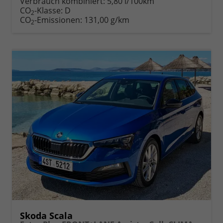
Verbrauch kombiniert:
5,80 l/100km
Fahrzeugexposé
parken
CO
-Klasse:
D
2
drucken
oder
CO
-Emissionen:
131,00 g/km
2
vergleichen
Skoda Scala