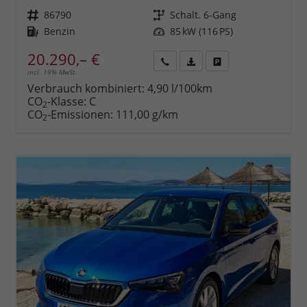
Fahrzeugnr.
86790
Getriebe
Schalt. 6-Gang
Kraftstoff
Benzin
Leistung
85 kW (116 PS)
20.290,– €
incl. 19% MwSt.
Rückruf
PDF-
Fahrzeug
anfordern
Datei,
drucken,
Verbrauch kombiniert:
4,90 l/100km
Fahrzeugexposé
parken
CO
-Klasse:
C
2
drucken
oder
CO
-Emissionen:
111,00 g/km
2
vergleichen