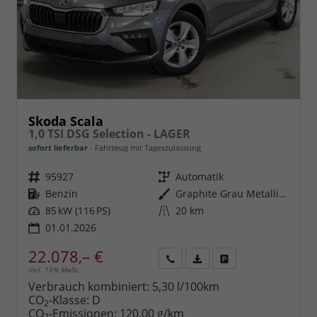
Skoda Scala
1,0 TSI DSG Selection - LAGER
sofort lieferbar
Fahrzeug mit Tageszulassung
Fahrzeugnr.
95927
Getriebe
Automatik
Kraftstoff
Benzin
Außenfarbe
Graphite Grau Metallic (5X)
Leistung
85 kW (116 PS)
Kilometerstand
20 km
01.01.2026
22.078,– €
incl. 19% MwSt.
Rückruf
PDF-
Fahrzeug
anfordern
Datei,
drucken,
Verbrauch kombiniert:
5,30 l/100km
Fahrzeugexposé
parken
CO
-Klasse:
D
2
drucken
oder
CO
-Emissionen:
120,00 g/km
2