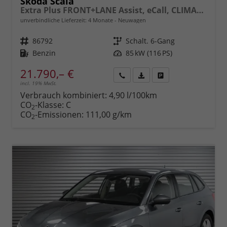
Skoda Scala
Extra Plus FRONT+LANE Assist, eCall, CLIMATRONIC, Berganfahrassistent, FULL LED, Einparkhilfe, KESSY, Sitzhzg., Tempomat + Speedlimiter, ISOFIX, SmartLink, 16" ALU, uvm.
unverbindliche Lieferzeit:
4 Monate
Neuwagen
Fahrzeugnr.
86792
Getriebe
Schalt. 6-Gang
Kraftstoff
Benzin
Leistung
85 kW (116 PS)
21.790,– €
incl. 19% MwSt.
Rückruf
PDF-
Fahrzeug
anfordern
Datei,
drucken,
Verbrauch kombiniert:
4,90 l/100km
Fahrzeugexposé
parken
CO
-Klasse:
C
2
drucken
oder
CO
-Emissionen:
111,00 g/km
2
vergleichen