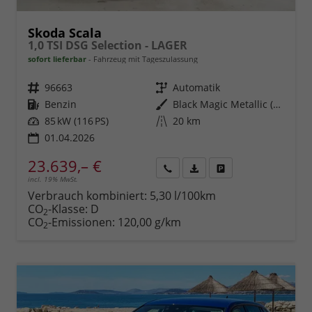
Skoda Scala
1,0 TSI DSG Selection - LAGER
sofort lieferbar
Fahrzeug mit Tageszulassung
Fahrzeugnr.
96663
Getriebe
Automatik
Kraftstoff
Benzin
Außenfarbe
Black Magic Metallic (1Z)
Leistung
85 kW (116 PS)
Kilometerstand
20 km
01.04.2026
23.639,– €
incl. 19% MwSt.
Rückruf
PDF-
Fahrzeug
anfordern
Datei,
drucken,
Verbrauch kombiniert:
5,30 l/100km
Fahrzeugexposé
parken
CO
-Klasse:
D
2
drucken
oder
CO
-Emissionen:
120,00 g/km
2
vergleichen