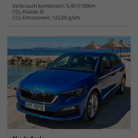
anfordern
Datei,
drucken,
Verbrauch kombiniert:
5,40 l/100km
Fahrzeugexposé
parken
CO
-Klasse:
D
2
drucken
oder
CO
-Emissionen:
122,00 g/km
2
vergleichen