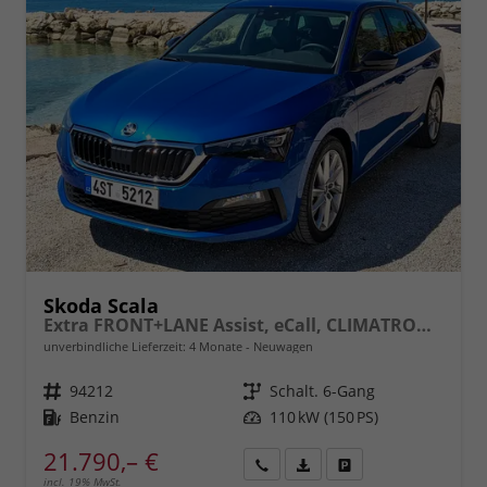
Skoda Scala
Extra FRONT+LANE Assist, eCall, CLIMATRONIC, Berganfahrassistent, FULL LED, Einparkhilfe, KESSY, Sitzhzg., Tempomat + Speedlimiter, ISOFIX, SmartLink, 16" ALU, uvm.
unverbindliche Lieferzeit:
4 Monate
Neuwagen
Fahrzeugnr.
94212
Getriebe
Schalt. 6-Gang
Kraftstoff
Benzin
Leistung
110 kW (150 PS)
21.790,– €
incl. 19% MwSt.
Rückruf
PDF-
Fahrzeug