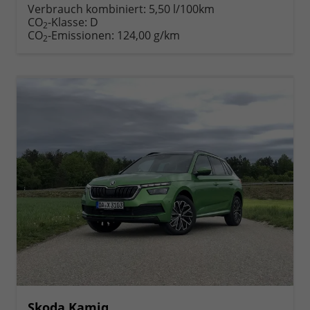
anfordern
Datei,
drucken,
Verbrauch kombiniert:
5,50 l/100km
Fahrzeugexposé
parken
CO
-Klasse:
D
2
drucken
oder
CO
-Emissionen:
124,00 g/km
2
vergleichen
Skoda Kamiq