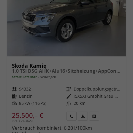
Skoda Kamiq
1.0 TSI DSG AHK+Alu16+Sitzheizung+AppConnect+GV5+LED+Nebel+Klima
sofort lieferbar
Neuwagen
Fahrzeugnr.
94332
Getriebe
Doppelkupplungsgetriebe (DSG)
Kraftstoff
Benzin
Außenfarbe
[5X5X] Graphit Grau Metallic
Leistung
85 kW (116 PS)
Kilometerstand
20 km
25.500,– €
incl. 19% MwSt.
Rückruf
PDF-
Fahrzeug
anfordern
Datei,
drucken,
Verbrauch kombiniert:
6,20 l/100km
Fahrzeugexposé
parken