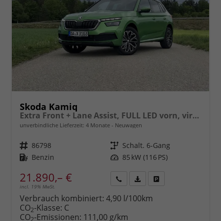
Skoda Kamiq
Extra Front + Lane Assist, FULL LED vorn, virtuelles Cockpit, manuelle Klima, Parksensoren hinten, ISOFIX, el. Fensterheber vorn uvm.
unverbindliche Lieferzeit:
4 Monate
Neuwagen
Fahrzeugnr.
86798
Getriebe
Schalt. 6-Gang
Kraftstoff
Benzin
Leistung
85 kW (116 PS)
21.890,– €
incl. 19% MwSt.
Rückruf
PDF-
Fahrzeug
anfordern
Datei,
drucken,
Verbrauch kombiniert:
4,90 l/100km
Fahrzeugexposé
parken
CO
-Klasse:
C
2
drucken
oder
CO
-Emissionen:
111,00 g/km
2