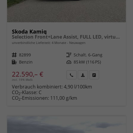
Skoda Kamiq
Selection Front+Lane Assist, FULL LED, virtuelles Cockpit, , Climatronic, Parksensoren, ISOFIX, el. Fensterheber, Tempomat, Sitzhzg. uvm.
unverbindliche Lieferzeit:
4 Monate
Neuwagen
Fahrzeugnr.
82899
Getriebe
Schalt. 6-Gang
Kraftstoff
Benzin
Leistung
85 kW (116 PS)
22.590,– €
incl. 19% MwSt.
Rückruf
PDF-
Fahrzeug
anfordern
Datei,
drucken,
Verbrauch kombiniert:
4,90 l/100km
Fahrzeugexposé
parken
CO
-Klasse:
C
2
drucken
oder
CO
-Emissionen:
111,00 g/km
2
vergleichen