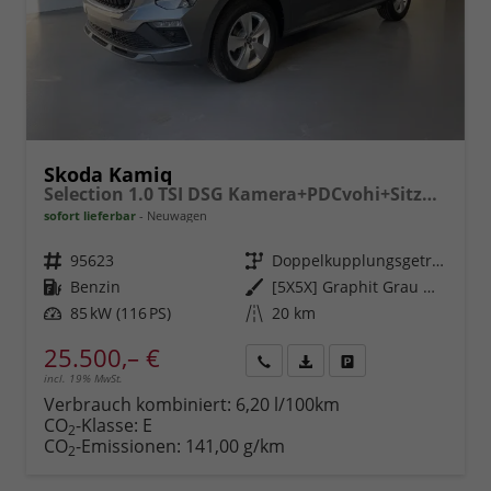
Skoda Kamiq
Selection 1.0 TSI DSG Kamera+PDCvohi+Sitzheizung+AppConnect+Sunset+Alu16
sofort lieferbar
Neuwagen
Fahrzeugnr.
95623
Getriebe
Doppelkupplungsgetriebe (DSG)
Kraftstoff
Benzin
Außenfarbe
[5X5X] Graphit Grau Metallic
Leistung
85 kW (116 PS)
Kilometerstand
20 km
25.500,– €
incl. 19% MwSt.
Rückruf
PDF-
Fahrzeug
anfordern
Datei,
drucken,
Verbrauch kombiniert:
6,20 l/100km
Fahrzeugexposé
parken
CO
-Klasse:
E
2
drucken
oder
CO
-Emissionen:
141,00 g/km
2
vergleichen