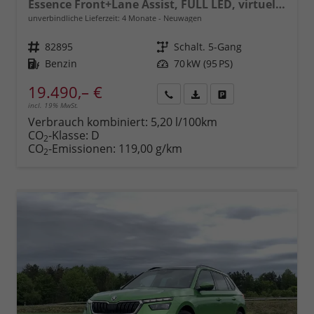
Essence Front+Lane Assist, FULL LED, virtuelles Cockpit, , Klima, Parksensoren, ISOFIX, el. Fensterheber vorn uvm.
unverbindliche Lieferzeit:
4 Monate
Neuwagen
Fahrzeugnr.
82895
Getriebe
Schalt. 5-Gang
Kraftstoff
Benzin
Leistung
70 kW (95 PS)
19.490,– €
incl. 19% MwSt.
Rückruf
PDF-
Fahrzeug
anfordern
Datei,
drucken,
Verbrauch kombiniert:
5,20 l/100km
Fahrzeugexposé
parken
CO
-Klasse:
D
2
drucken
oder
CO
-Emissionen:
119,00 g/km
2
vergleichen