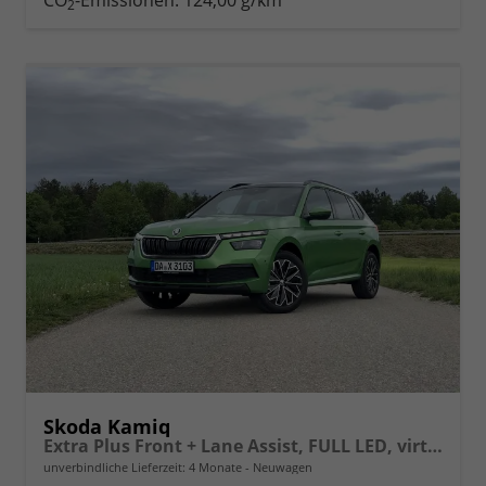
CO
-Emissionen:
124,00 g/km
2
vergleichen
Skoda Kamiq
Extra Plus Front + Lane Assist, FULL LED, virtuelles Cockpit, Climatronic, Parksensoren, Rückfahrkamera, ISOFIX, el. Fensterheber, Tempomat, Sitzhzg. uvm.
unverbindliche Lieferzeit:
4 Monate
Neuwagen