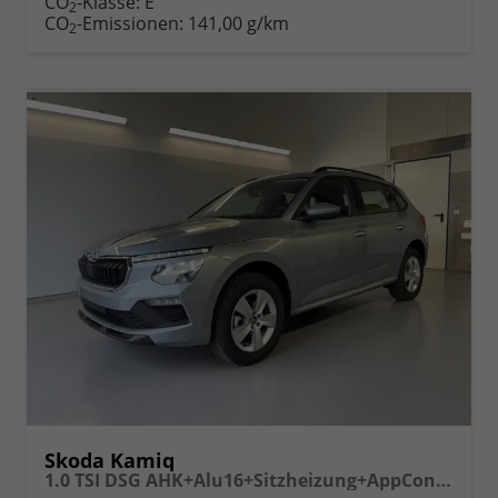
CO
-Klasse:
E
2
drucken
oder
CO
-Emissionen:
141,00 g/km
2
vergleichen
Skoda Kamiq
1.0 TSI DSG AHK+Alu16+Sitzheizung+AppConnect+GV5+LED+Nebel+Klima