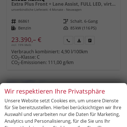
Extra Plus Front + Lane Assist, FULL LED, virtuelles Cockpit, Climatronic, Parksensoren, Rückfahrkamera, ISOFIX, el. Fensterheber, Tempomat, Sitzhzg. uvm.
unverbindliche Lieferzeit:
4 Monate
Neuwagen
Fahrzeugnr.
86861
Getriebe
Schalt. 6-Gang
Kraftstoff
Benzin
Leistung
85 kW (116 PS)
23.390,– €
incl. 19% MwSt.
Rückruf
PDF-
Fahrzeug
anfordern
Datei,
drucken,
Verbrauch kombiniert:
4,90 l/100km
Fahrzeugexposé
parken
CO
-Klasse:
C
2
drucken
oder
CO
-Emissionen:
111,00 g/km
2
vergleichen
Wir respektieren Ihre Privatsphäre
Unsere Website setzt Cookies ein, um unsere Dienste
für Sie bereitzustellen. Hierbei berücksichtigen wir Ihre
Auswahl und verarbeiten nur die Daten für Marketing,
Analytics und Personalisierung, für die Sie uns Ihr