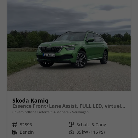
Skoda Kamiq
Essence Front+Lane Assist, FULL LED, virtuelles Cockpit, , Klima, Parksensoren, ISOFIX, el. Fensterheber vorn uvm.
unverbindliche Lieferzeit:
4 Monate
Neuwagen
Fahrzeugnr.
82896
Getriebe
Schalt. 6-Gang
Kraftstoff
Benzin
Leistung
85 kW (116 PS)