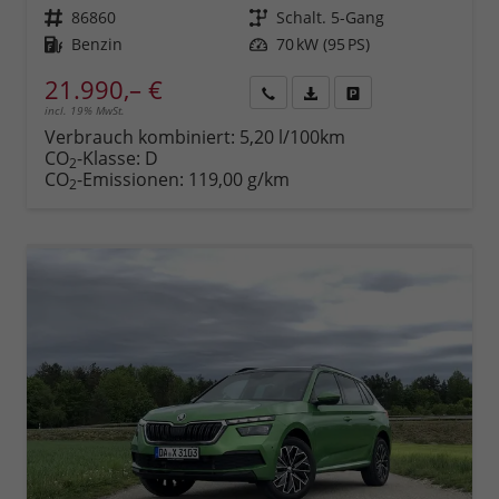
Fahrzeugnr.
86860
Getriebe
Schalt. 5-Gang
Kraftstoff
Benzin
Leistung
70 kW (95 PS)
21.990,– €
incl. 19% MwSt.
Rückruf
PDF-
Fahrzeug
anfordern
Datei,
drucken,
Verbrauch kombiniert:
5,20 l/100km
Fahrzeugexposé
parken
CO
-Klasse:
D
2
drucken
oder
CO
-Emissionen:
119,00 g/km
2
vergleichen