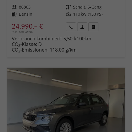
Fahrzeugnr.
86863
Getriebe
Schalt. 6-Gang
Kraftstoff
Benzin
Leistung
110 kW (150 PS)
24.990,– €
incl. 19% MwSt.
Rückruf
PDF-
Fahrzeug
anfordern
Datei,
drucken,
Verbrauch kombiniert:
5,50 l/100km
Fahrzeugexposé
parken
CO
-Klasse:
D
2
drucken
oder
CO
-Emissionen:
118,00 g/km
2
vergleichen