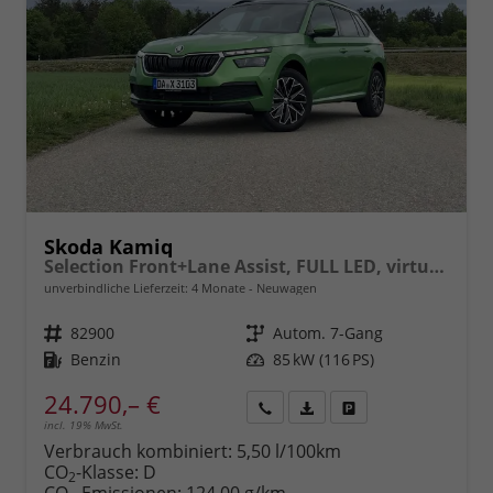
Skoda Kamiq
Selection Front+Lane Assist, FULL LED, virtuelles Cockpit, , Climatronic, Parksensoren, ISOFIX, el. Fensterheber, Tempomat, Sitzhzg. uvm.
unverbindliche Lieferzeit:
4 Monate
Neuwagen
Fahrzeugnr.
82900
Getriebe
Autom. 7-Gang
Kraftstoff
Benzin
Leistung
85 kW (116 PS)
24.790,– €
incl. 19% MwSt.
Rückruf
PDF-
Fahrzeug
anfordern
Datei,
drucken,
Verbrauch kombiniert:
5,50 l/100km
Fahrzeugexposé
parken
CO
-Klasse:
D
2
drucken
oder