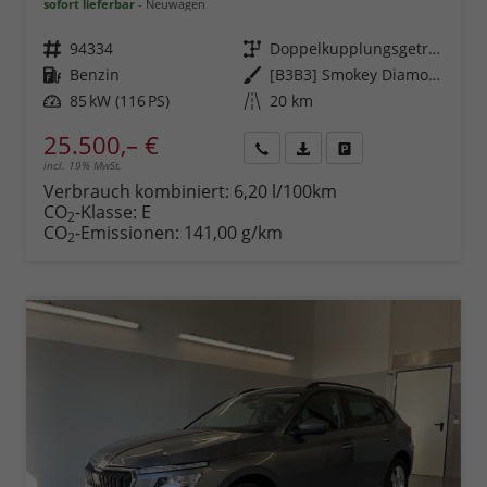
sofort lieferbar
Neuwagen
Fahrzeugnr.
94334
Getriebe
Doppelkupplungsgetriebe (DSG)
Kraftstoff
Benzin
Außenfarbe
[B3B3] Smokey Diamond-Silber Metallic
Leistung
85 kW (116 PS)
Kilometerstand
20 km
25.500,– €
incl. 19% MwSt.
Rückruf
PDF-
Fahrzeug
anfordern
Datei,
drucken,
Verbrauch kombiniert:
6,20 l/100km
Fahrzeugexposé
parken
CO
-Klasse:
E
2
drucken
oder
CO
-Emissionen:
141,00 g/km
2
vergleichen