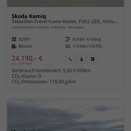
Skoda Kamiq
Selection Front+Lane Assist, FULL LED, virtuelles Cockpit, , Climatronic, Parksensoren, ISOFIX, el. Fensterheber, Tempomat, Sitzhzg. uvm.
unverbindliche Lieferzeit:
4 Monate
Neuwagen
Fahrzeugnr.
82901
Getriebe
Schalt. 6-Gang
Kraftstoff
Benzin
Leistung
110 kW (150 PS)
24.190,– €
incl. 19% MwSt.
Rückruf
PDF-
Fahrzeug
anfordern
Datei,
drucken,
Verbrauch kombiniert:
5,50 l/100km
Fahrzeugexposé
parken
CO
-Klasse:
D
2
drucken
oder
CO
-Emissionen:
118,00 g/km
2
vergleichen