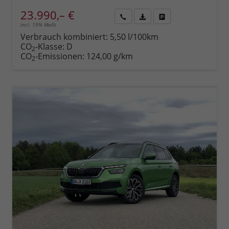
23.990,– €
incl. 19% MwSt.
Rückruf
PDF-
Fahrzeug
anfordern
Datei,
drucken,
Verbrauch kombiniert:
5,50 l/100km
Fahrzeugexposé
parken
CO
-Klasse:
D
2
drucken
oder
CO
-Emissionen:
124,00 g/km
2
vergleichen