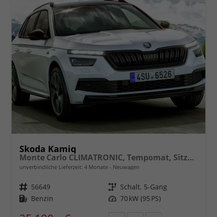
Skoda Kamiq
Monte Carlo CLIMATRONIC, Tempomat, Sitzhzg., FRONT+LANE+RAIN ASSIST, FULL LED, Bolero, Berganfahrassistent, Rückfahrkamera, KESSY, Panoramadach, Sound System, uvm.
unverbindliche Lieferzeit:
4 Monate
Neuwagen
Fahrzeugnr.
56649
Getriebe
Schalt. 5-Gang
Kraftstoff
Benzin
Leistung
70 kW (95 PS)