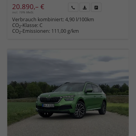
20.890,– €
incl. 19% MwSt.
Rückruf
PDF-
Fahrzeug
anfordern
Datei,
drucken,
Verbrauch kombiniert:
4,90 l/100km
Fahrzeugexposé
parken
CO
-Klasse:
C
2
drucken
oder
CO
-Emissionen:
111,00 g/km
2
vergleichen