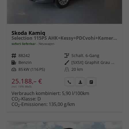
Skoda Kamiq
Selection 115PS AHK+Kessy+PDCvohi+Kamera+Climatronic+AppConnect+Sitzheizung
sofort lieferbar
Neuwagen
Fahrzeugnr.
88242
Getriebe
Schalt. 6-Gang
Kraftstoff
Benzin
Außenfarbe
[5X5X] Graphit Grau Metallic
Leistung
85 kW (116 PS)
Kilometerstand
20 km
25.188,– €
incl. 19% MwSt.
Rückruf
PDF-
Fahrzeug
anfordern
Datei,
drucken,
Verbrauch kombiniert:
5,90 l/100km
Fahrzeugexposé
parken
CO
-Klasse:
D
2
drucken
oder
CO
-Emissionen:
135,00 g/km
2
vergleichen