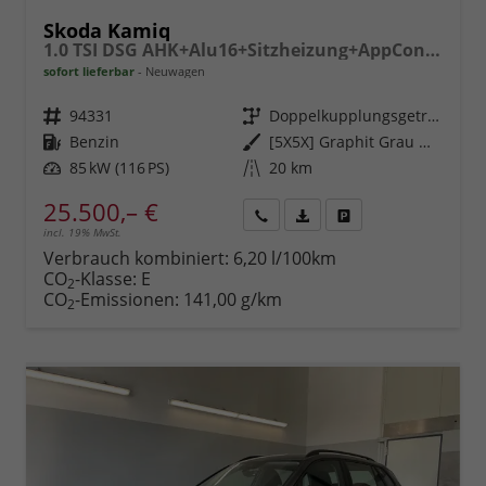
Skoda Kamiq
1.0 TSI DSG AHK+Alu16+Sitzheizung+AppConnect+GV5+LED+Nebel+Klima
sofort lieferbar
Neuwagen
Fahrzeugnr.
94331
Getriebe
Doppelkupplungsgetriebe (DSG)
Kraftstoff
Benzin
Außenfarbe
[5X5X] Graphit Grau Metallic
Leistung
85 kW (116 PS)
Kilometerstand
20 km
25.500,– €
incl. 19% MwSt.
Rückruf
PDF-
Fahrzeug
anfordern
Datei,
drucken,
Verbrauch kombiniert:
6,20 l/100km
Fahrzeugexposé
parken
CO
-Klasse:
E
2
drucken
oder
CO
-Emissionen:
141,00 g/km
2
vergleichen