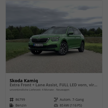
Skoda Kamiq
Extra Front + Lane Assist, FULL LED vorn, virtuelles Cockpit, manuelle Klima, Parksensoren hinten, ISOFIX, el. Fensterheber vorn uvm.
unverbindliche Lieferzeit:
4 Monate
Neuwagen
Fahrzeugnr.
86799
Getriebe
Autom. 7-Gang
Kraftstoff
Benzin
Leistung
85 kW (116 PS)