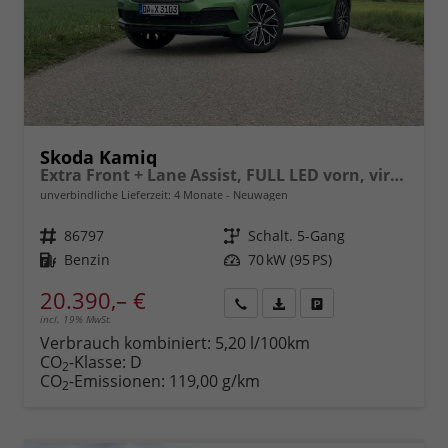
Skoda Kamiq
Extra Front + Lane Assist, FULL LED vorn, virtuelles Cockpit, manuelle Klima, Parksensoren hinten, ISOFIX, el. Fensterheber vorn uvm.
unverbindliche Lieferzeit:
4 Monate
Neuwagen
Fahrzeugnr.
86797
Getriebe
Schalt. 5-Gang
Kraftstoff
Benzin
Leistung
70 kW (95 PS)
20.390,– €
incl. 19% MwSt.
Rückruf
PDF-
Fahrzeug
anfordern
Datei,
drucken,
Verbrauch kombiniert:
5,20 l/100km
Fahrzeugexposé
parken
CO
-Klasse:
D
2
drucken
oder
CO
-Emissionen:
119,00 g/km
2
vergleichen