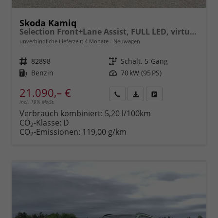
Skoda Kamiq
Selection Front+Lane Assist, FULL LED, virtuelles Cockpit, , Climatronic, Parksensoren, ISOFIX, el. Fensterheber, Tempomat, Sitzhzg. uvm.
unverbindliche Lieferzeit:
4 Monate
Neuwagen
Fahrzeugnr.
82898
Getriebe
Schalt. 5-Gang
Kraftstoff
Benzin
Leistung
70 kW (95 PS)
21.090,– €
incl. 19% MwSt.
Rückruf
PDF-
Fahrzeug
anfordern
Datei,
drucken,
Verbrauch kombiniert:
5,20 l/100km
Fahrzeugexposé
parken
CO
-Klasse:
D
2
drucken
oder
CO
-Emissionen:
119,00 g/km
2
vergleichen