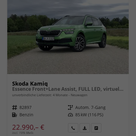
Skoda Kamiq
Essence Front+Lane Assist, FULL LED, virtuelles Cockpit, , Klima, Parksensoren, ISOFIX, el. Fensterheber vorn uvm.
unverbindliche Lieferzeit:
4 Monate
Neuwagen
Fahrzeugnr.
82897
Getriebe
Autom. 7-Gang
Kraftstoff
Benzin
Leistung
85 kW (116 PS)
22.990,– €
incl. 19% MwSt.
Rückruf
PDF-
Fahrzeug