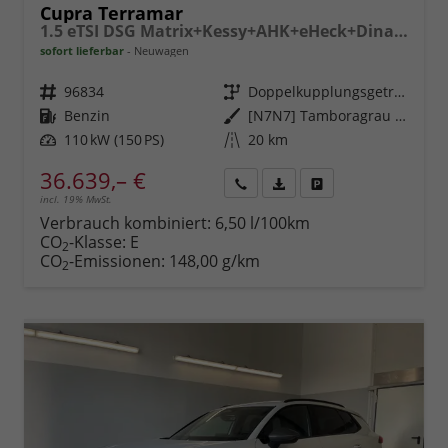
Cupra Terramar
1.5 eTSI DSG Matrix+Kessy+AHK+eHeck+Dinamica+CarPlay+eHeck+GV5
sofort lieferbar
Neuwagen
Fahrzeugnr.
96834
Getriebe
Doppelkupplungsgetriebe (DSG)
Kraftstoff
Benzin
Außenfarbe
[N7N7] Tamboragrau Metallic
Leistung
110 kW (150 PS)
Kilometerstand
20 km
36.639,– €
incl. 19% MwSt.
Rückruf
PDF-
Fahrzeug
anfordern
Datei,
drucken,
Verbrauch kombiniert:
6,50 l/100km
Fahrzeugexposé
parken
CO
-Klasse:
E
2
drucken
oder
CO
-Emissionen:
148,00 g/km
2
vergleichen