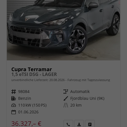
Cupra Terramar
1,5 eTSI DSG - LAGER
unverbindliche Lieferzeit:
20.08.2026
Fahrzeug mit Tageszulassung
Fahrzeugnr.
98084
Getriebe
Automatik
Kraftstoff
Benzin
Außenfarbe
Fjordblau Uni (9K)
Leistung
110 kW (150 PS)
Kilometerstand
20 km
01.06.2026
36.327,– €