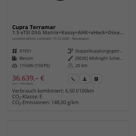
Cupra Terramar
1.5 eTSI DSG Matrix+Kessy+AHK+eHeck+Dinamica+CarPlay+eHeck+GV5
unverbindliche Lieferzeit:
15.12.2026
Neuwagen
Fahrzeugnr.
97951
Getriebe
Doppelkupplungsgetriebe (DSG)
Kraftstoff
Benzin
Außenfarbe
[0E0E] Midnight Schwarz Metallic
Leistung
110 kW (150 PS)
Kilometerstand
20 km
36.639,– €
incl. 19% MwSt.
Rückruf
PDF-
Fahrzeug
anfordern
Datei,
drucken,
Verbrauch kombiniert:
6,50 l/100km
Fahrzeugexposé
parken
CO
-Klasse:
E
2
drucken
oder
CO
-Emissionen:
148,00 g/km
2
vergleichen