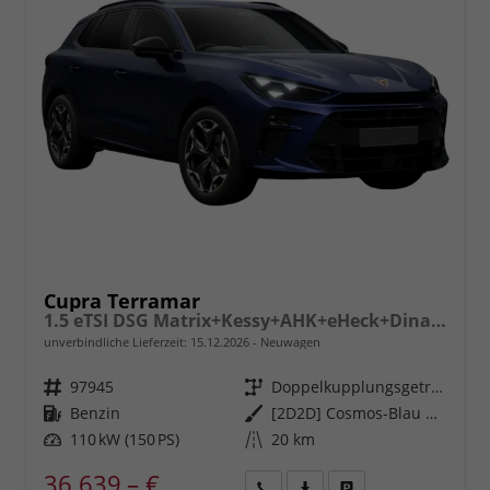
Cupra Terramar
1.5 eTSI DSG Matrix+Kessy+AHK+eHeck+Dinamica+CarPlay+eHeck+GV5
unverbindliche Lieferzeit:
15.12.2026
Neuwagen
Fahrzeugnr.
97945
Getriebe
Doppelkupplungsgetriebe (DSG)
Kraftstoff
Benzin
Außenfarbe
[2D2D] Cosmos-Blau Metallic
Leistung
110 kW (150 PS)
Kilometerstand
20 km
36.639,– €