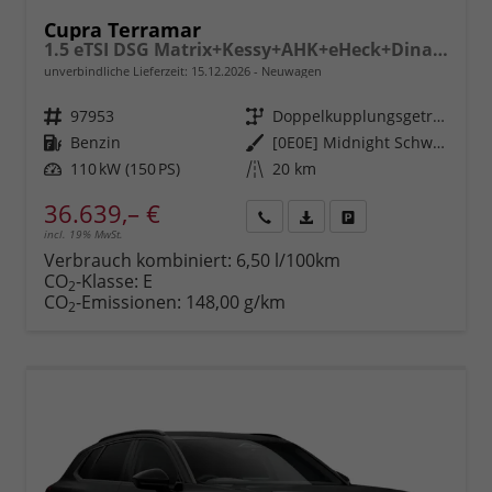
Cupra Terramar
1.5 eTSI DSG Matrix+Kessy+AHK+eHeck+Dinamica+CarPlay+eHeck+GV5
unverbindliche Lieferzeit:
15.12.2026
Neuwagen
Fahrzeugnr.
97953
Getriebe
Doppelkupplungsgetriebe (DSG)
Kraftstoff
Benzin
Außenfarbe
[0E0E] Midnight Schwarz Metallic
Leistung
110 kW (150 PS)
Kilometerstand
20 km
36.639,– €
incl. 19% MwSt.
Rückruf
PDF-
Fahrzeug
anfordern
Datei,
drucken,
Verbrauch kombiniert:
6,50 l/100km
Fahrzeugexposé
parken
CO
-Klasse:
E
2
drucken
oder
CO
-Emissionen:
148,00 g/km
2
vergleichen