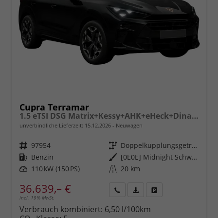
Cupra Terramar
1.5 eTSI DSG Matrix+Kessy+AHK+eHeck+Dinamica+CarPlay+eHeck+GV5
unverbindliche Lieferzeit:
15.12.2026
Neuwagen
Fahrzeugnr.
97954
Getriebe
Doppelkupplungsgetriebe (DSG)
Kraftstoff
Benzin
Außenfarbe
[0E0E] Midnight Schwarz Metallic
Leistung
110 kW (150 PS)
Kilometerstand
20 km
36.639,– €
incl. 19% MwSt.
Rückruf
PDF-
Fahrzeug
anfordern
Datei,
drucken,
Verbrauch kombiniert:
6,50 l/100km
Fahrzeugexposé
parken