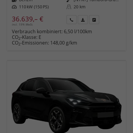
Leistung
110 kW (150 PS)
Kilometerstand
20 km
36.639,– €
incl. 19% MwSt.
Rückruf
PDF-
Fahrzeug
anfordern
Datei,
drucken,
Verbrauch kombiniert:
6,50 l/100km
Fahrzeugexposé
parken
CO
-Klasse:
E
2
drucken
oder
CO
-Emissionen:
148,00 g/km
2
vergleichen