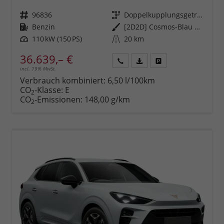
Fahrzeugnr.
96836
Getriebe
Doppelkupplungsgetriebe (DSG)
Kraftstoff
Benzin
Außenfarbe
[2D2D] Cosmos-Blau Metallic
Leistung
110 kW (150 PS)
Kilometerstand
20 km
36.639,– €
incl. 19% MwSt.
Rückruf
PDF-
Fahrzeug
anfordern
Datei,
drucken,
Verbrauch kombiniert:
6,50 l/100km
Fahrzeugexposé
parken
CO
-Klasse:
E
2
drucken
oder
CO
-Emissionen:
148,00 g/km
2
vergleichen