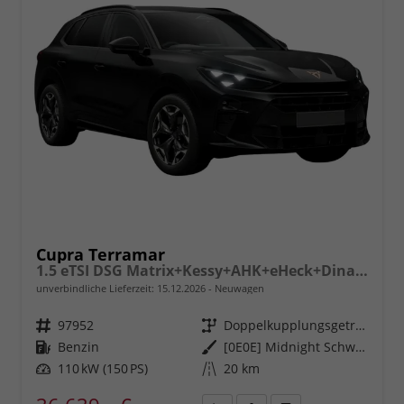
Cupra Terramar
1.5 eTSI DSG Matrix+Kessy+AHK+eHeck+Dinamica+CarPlay+eHeck+GV5
unverbindliche Lieferzeit:
15.12.2026
Neuwagen
Fahrzeugnr.
97952
Getriebe
Doppelkupplungsgetriebe (DSG)
Kraftstoff
Benzin
Außenfarbe
[0E0E] Midnight Schwarz Metallic
Leistung
110 kW (150 PS)
Kilometerstand
20 km