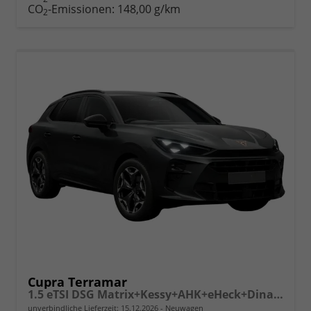
drucken
oder
CO
-Emissionen:
148,00 g/km
2
vergleichen
Cupra Terramar
1.5 eTSI DSG Matrix+Kessy+AHK+eHeck+Dinamica+CarPlay+eHeck+GV5
unverbindliche Lieferzeit:
15.12.2026
Neuwagen