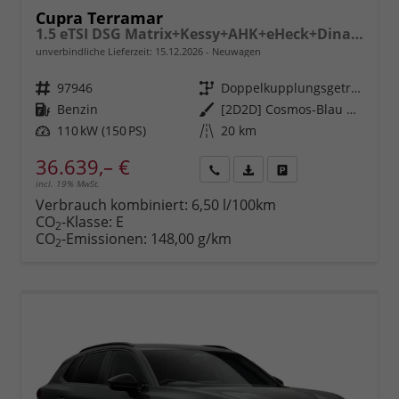
Cupra Terramar
1.5 eTSI DSG Matrix+Kessy+AHK+eHeck+Dinamica+CarPlay+eHeck+GV5
unverbindliche Lieferzeit:
15.12.2026
Neuwagen
Fahrzeugnr.
97946
Getriebe
Doppelkupplungsgetriebe (DSG)
Kraftstoff
Benzin
Außenfarbe
[2D2D] Cosmos-Blau Metallic
Leistung
110 kW (150 PS)
Kilometerstand
20 km
36.639,– €
incl. 19% MwSt.
Rückruf
PDF-
Fahrzeug
anfordern
Datei,
drucken,
Verbrauch kombiniert:
6,50 l/100km
Fahrzeugexposé
parken
CO
-Klasse:
E
2
drucken
oder
CO
-Emissionen:
148,00 g/km
2
vergleichen