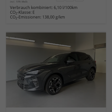
incl. 19% MwSt.
Rückruf
PDF-
Fahrzeug
anfordern
Datei,
drucken,
Verbrauch kombiniert:
6,10 l/100km
Fahrzeugexposé
parken
CO
-Klasse:
E
2
drucken
oder
CO
-Emissionen:
138,00 g/km
2
vergleichen