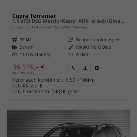
Cupra Terramar
1.5 eTSI DSG Matrix+Kessy+AHK+eHeck+Dinamica+CarPlay+eHeck+GV5
unverbindliche Lieferzeit:
15.12.2026
Neuwagen
Fahrzeugnr.
97941
Getriebe
Doppelkupplungsgetriebe (DSG)
Kraftstoff
Benzin
Außenfarbe
[9K9K] Fiord Blau
Leistung
110 kW (150 PS)
Kilometerstand
20 km
36.119,– €
incl. 19% MwSt.
Rückruf
PDF-
Fahrzeug
anfordern
Datei,
drucken,
Verbrauch kombiniert:
6,50 l/100km
Fahrzeugexposé
parken
CO
-Klasse:
E
2
drucken
oder
CO
-Emissionen:
148,00 g/km
2
vergleichen