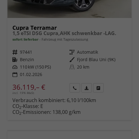
Cupra Terramar
1,5 eTSI DSG Cupra,AHK schwenkbar -LAG.
sofort lieferbar
Fahrzeug mit Tageszulassung
Fahrzeugnr.
97441
Getriebe
Automatik
Kraftstoff
Benzin
Außenfarbe
Fjord Blau Uni (9K)
Leistung
110 kW (150 PS)
Kilometerstand
20 km
01.02.2026
36.119,– €
incl. 19% MwSt.
Rückruf
PDF-
Fahrzeug
anfordern
Datei,
drucken,
Verbrauch kombiniert:
6,10 l/100km
Fahrzeugexposé
parken
CO
-Klasse:
E
2
drucken
oder
CO
-Emissionen:
138,00 g/km
2
vergleichen