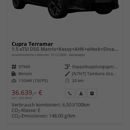
Cupra Terramar
1.5 eTSI DSG Matrix+Kessy+AHK+eHeck+Dinamica+CarPlay+eHeck+GV5
unverbindliche Lieferzeit:
15.12.2026
Neuwagen
Fahrzeugnr.
97949
Getriebe
Doppelkupplungsgetriebe (DSG)
Kraftstoff
Benzin
Außenfarbe
[N7N7] Tambora-Grau Metallic
Leistung
110 kW (150 PS)
Kilometerstand
20 km
36.639,– €
incl. 19% MwSt.
Rückruf
PDF-
Fahrzeug
anfordern
Datei,
drucken,
Verbrauch kombiniert:
6,50 l/100km
Fahrzeugexposé
parken
CO
-Klasse:
E
2
drucken
oder
CO
-Emissionen:
148,00 g/km
2
vergleichen