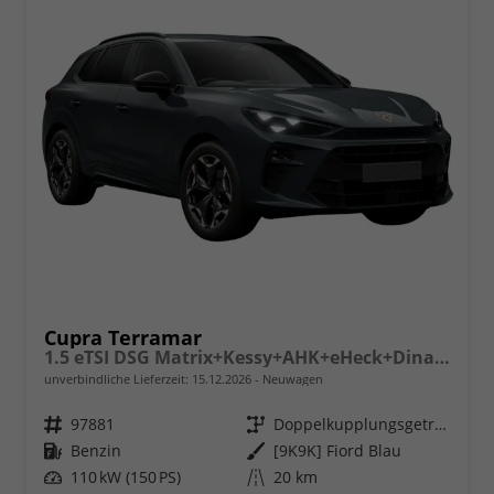
Cupra Terramar
1.5 eTSI DSG Matrix+Kessy+AHK+eHeck+Dinamica+CarPlay+eHeck+GV5
unverbindliche Lieferzeit:
15.12.2026
Neuwagen
Fahrzeugnr.
97881
Getriebe
Doppelkupplungsgetriebe (DSG)
Kraftstoff
Benzin
Außenfarbe
[9K9K] Fiord Blau
Leistung
110 kW (150 PS)
Kilometerstand
20 km