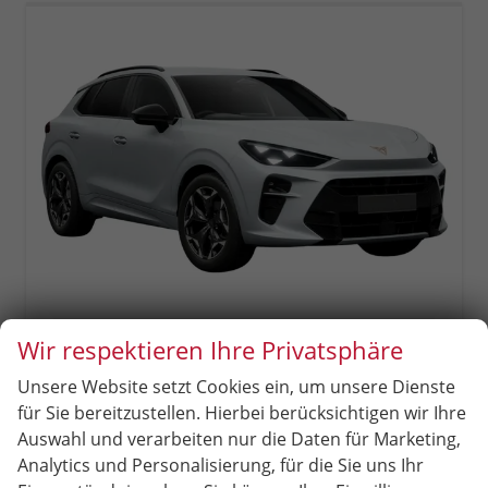
Wir respektieren Ihre Privatsphäre
Cupra Terramar
Unsere Website setzt Cookies ein, um unsere Dienste
1.5 eTSI DSG Matrix+Kessy+AHK+eHeck+Dinamica+CarPlay+eHeck+GV5
unverbindliche Lieferzeit:
15.12.2026
Neuwagen
für Sie bereitzustellen. Hierbei berücksichtigen wir Ihre
Auswahl und verarbeiten nur die Daten für Marketing,
Fahrzeugnr.
97943
Getriebe
Doppelkupplungsgetriebe (DSG)
Analytics und Personalisierung, für die Sie uns Ihr
Kraftstoff
Benzin
Außenfarbe
[2Y2Y] Nevada-Weiß Metallic