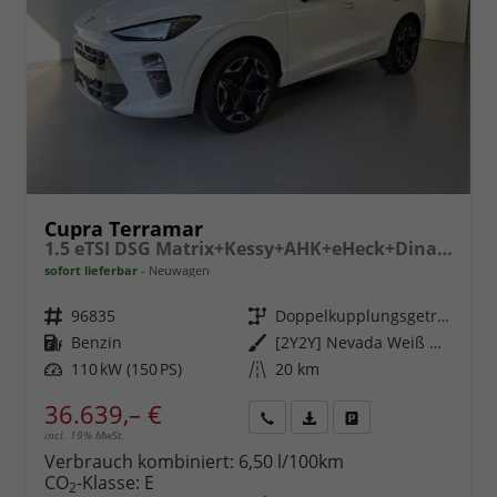
Cupra Terramar
1.5 eTSI DSG Matrix+Kessy+AHK+eHeck+Dinamica+CarPlay+eHeck+GV5
sofort lieferbar
Neuwagen
Fahrzeugnr.
96835
Getriebe
Doppelkupplungsgetriebe (DSG)
Kraftstoff
Benzin
Außenfarbe
[2Y2Y] Nevada Weiß Metallic
Leistung
110 kW (150 PS)
Kilometerstand
20 km
36.639,– €
incl. 19% MwSt.
Rückruf
PDF-
Fahrzeug
anfordern
Datei,
drucken,
Verbrauch kombiniert:
6,50 l/100km
Fahrzeugexposé
parken
CO
-Klasse:
E
2
drucken
oder