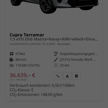
Cupra Terramar
1.5 eTSI DSG Matrix+Kessy+AHK+eHeck+Dinamica+CarPlay+eHeck+GV5
unverbindliche Lieferzeit:
15.12.2026
Neuwagen
Fahrzeugnr.
97942
Getriebe
Doppelkupplungsgetriebe (DSG)
Kraftstoff
Benzin
Außenfarbe
[2Y2Y] Nevada-Weiß Metallic
Leistung
110 kW (150 PS)
Kilometerstand
20 km
36.639,– €
incl. 19% MwSt.
Rückruf
PDF-
Fahrzeug
anfordern
Datei,
drucken,
Verbrauch kombiniert:
6,50 l/100km
Fahrzeugexposé
parken
CO
-Klasse:
E
2
drucken
oder
CO
-Emissionen:
148,00 g/km
2
vergleichen