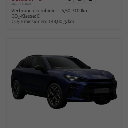
incl. 19% MwSt.
Rückruf
PDF-
Fahrzeug
anfordern
Datei,
drucken,
Verbrauch kombiniert:
6,50 l/100km
Fahrzeugexposé
parken
CO
-Klasse:
E
2
drucken
oder
CO
-Emissionen:
148,00 g/km
2
vergleichen