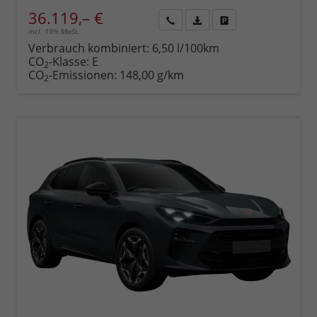
36.119,– €
incl. 19% MwSt.
Rückruf
PDF-
Fahrzeug
anfordern
Datei,
drucken,
Verbrauch kombiniert:
6,50 l/100km
Fahrzeugexposé
parken
CO
-Klasse:
E
2
drucken
oder
CO
-Emissionen:
148,00 g/km
2
vergleichen