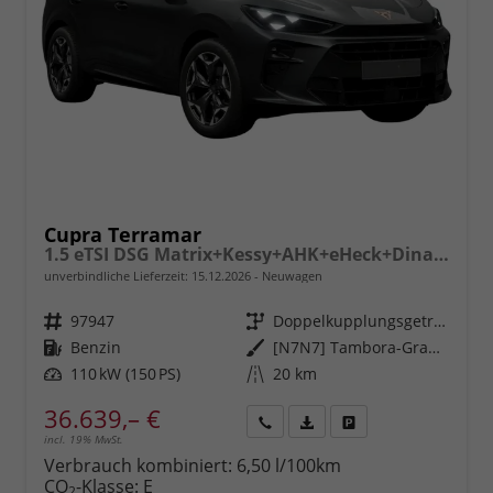
Cupra Terramar
1.5 eTSI DSG Matrix+Kessy+AHK+eHeck+Dinamica+CarPlay+eHeck+GV5
unverbindliche Lieferzeit:
15.12.2026
Neuwagen
Fahrzeugnr.
97947
Getriebe
Doppelkupplungsgetriebe (DSG)
Kraftstoff
Benzin
Außenfarbe
[N7N7] Tambora-Grau Metallic
Leistung
110 kW (150 PS)
Kilometerstand
20 km
36.639,– €
incl. 19% MwSt.
Rückruf
PDF-
Fahrzeug
anfordern
Datei,
drucken,
Verbrauch kombiniert:
6,50 l/100km
Fahrzeugexposé
parken
CO
-Klasse:
E
2