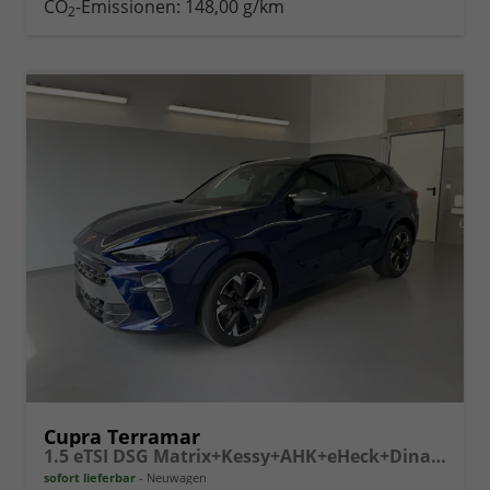
CO
-Emissionen:
148,00 g/km
2
vergleichen
Cupra Terramar
1.5 eTSI DSG Matrix+Kessy+AHK+eHeck+Dinamica+CarPlay+eHeck+GV5
sofort lieferbar
Neuwagen