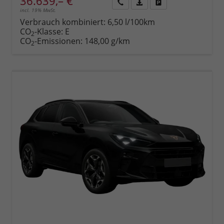
36.639,– €
incl. 19% MwSt.
Rückruf
PDF-
Fahrzeug
anfordern
Datei,
drucken,
Verbrauch kombiniert:
6,50 l/100km
Fahrzeugexposé
parken
CO
-Klasse:
E
2
drucken
oder
CO
-Emissionen:
148,00 g/km
2
vergleichen