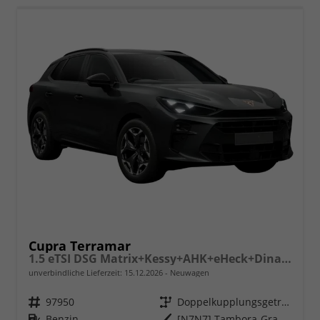
Cupra Terramar
1.5 eTSI DSG Matrix+Kessy+AHK+eHeck+Dinamica+CarPlay+eHeck+GV5
unverbindliche Lieferzeit:
15.12.2026
Neuwagen
Fahrzeugnr.
97950
Getriebe
Doppelkupplungsgetriebe (DSG)
Kraftstoff
Benzin
Außenfarbe
[N7N7] Tambora-Grau Metallic