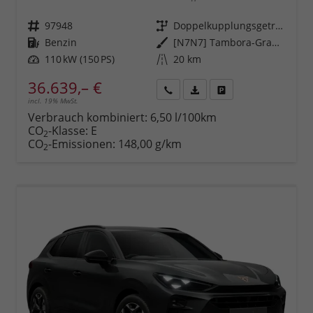
Fahrzeugnr.
97948
Getriebe
Doppelkupplungsgetriebe (DSG)
Kraftstoff
Benzin
Außenfarbe
[N7N7] Tambora-Grau Metallic
Leistung
110 kW (150 PS)
Kilometerstand
20 km
36.639,– €
incl. 19% MwSt.
Rückruf
PDF-
Fahrzeug
anfordern
Datei,
drucken,
Verbrauch kombiniert:
6,50 l/100km
Fahrzeugexposé
parken
CO
-Klasse:
E
2
drucken
oder
CO
-Emissionen:
148,00 g/km
2
vergleichen