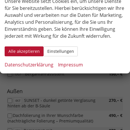
Raucherpaket - Aschenbecher vorn und
50,– €
Unsere Website setzt Cookies ein, um unsere Dienste
9JD
Zigarettenanzündereinsatz in der vorderen 12-V-Steckdose
für Sie bereitzustellen. Hierbei berücksichtigen wir Ihre
Auswahl und verarbeiten nur die Daten für Marketing,
2 - Arm Multifunktions- Lederlenkrad
460,– €
PLB
Analytics und Personalisierung, für die Sie uns Ihr
Einverständnis geben. Sie können Ihre Einwilligung
Infotainment & Kommunikation
jederzeit mit Wirkung für die Zukunft widerrufen.
2 Lautsprecher hinten, kabelloses
420,– €
WUS
Smartlink
Alle akzeptieren
Einstellungen
Sicherheit & Assistenz
Datenschutzerklärung
Impressum
Berganfahrassistent
150,– €
UG1
Außen
SUNSET - dunkel getönte Verglasung
270,– €
4KF
hinten ab der B-Säule
Dachfolierung in Ihrer Wunschfarbe
490,– €
(nachträgliche Folierung – Premiumqualität)