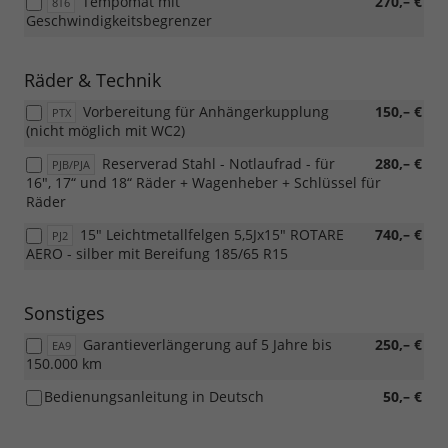
Tempomat mit
270,– €
8T6
Geschwindigkeitsbegrenzer
Räder & Technik
Vorbereitung für Anhängerkupplung
150,– €
PTX
(nicht möglich mit WC2)
Reserverad Stahl - Notlaufrad - für
280,– €
PJB/PJA
16", 17“ und 18“ Räder + Wagenheber + Schlüssel für
Räder
15" Leichtmetallfelgen 5,5Jx15" ROTARE
740,– €
PJ2
AERO - silber mit Bereifung 185/65 R15
Sonstiges
Garantieverlängerung auf 5 Jahre bis
250,– €
EA9
150.000 km
Bedienungsanleitung in Deutsch
50,– €