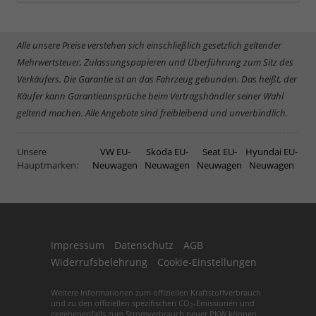
Alle unsere Preise verstehen sich einschließlich gesetzlich geltender
Mehrwertsteuer, Zulassungspapieren und Überführung zum Sitz des
Verkäufers. Die Garantie ist an das Fahrzeug gebunden. Das heißt, der
Käufer kann Garantieansprüche beim Vertragshändler seiner Wahl
geltend machen. Alle Angebote sind freibleibend und unverbindlich.
Unsere
VW EU-
Skoda EU-
Seat EU-
Hyundai EU-
Hauptmarken:
Neuwagen
Neuwagen
Neuwagen
Neuwagen
Impressum
Datenschutz
AGB
Widerrufsbelehrung
Cookie-Einstellungen
Weitere Informationen zum offiziellen Kraftstoffverbrauch
und zu den offiziellen spezifischen CO
-Emissionen und
2
gegebenenfalls zum Stromverbrauch neuer PKW können