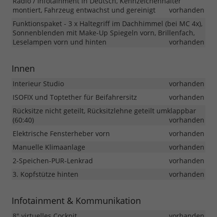
Radio / Infotainment in Deutsch, Kennzeichenhalter
montiert, Fahrzeug entwachst und gereinigt
vorhanden
Funktionspaket - 3 x Haltegriff im Dachhimmel (bei MC 4x),
Sonnenblenden mit Make-Up Spiegeln vorn, Brillenfach,
Leselampen vorn und hinten
vorhanden
Innen
Interieur Studio
vorhanden
ISOFIX und Toptether für Beifahrersitz
vorhanden
Rücksitze nicht geteilt, Rücksitzlehne geteilt umklappbar
(60:40)
vorhanden
Elektrische Fensterheber vorn
vorhanden
Manuelle Klimaanlage
vorhanden
2-Speichen-PUR-Lenkrad
vorhanden
3. Kopfstütze hinten
vorhanden
Infotainment & Kommunikation
8" virtuelles Cockpit
vorhanden