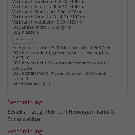
Verbrauch kombiniert:
5,00 l/100km
Verbrauch Innenstadt:
6,60 l/100km
Verbrauch Stadtrand:
5,00 l/100km
Verbrauch Landstraße:
4,30 l/100km
Verbrauch Autobahn:
5,00 l/100km
CO
-Emissionen:
113,00 g/km
2
CO
-Klasse:
C
2
Download
Energiekosten bei 15.000 km pro Jahr:
1.308,00 €
CO2 Kosten (niedrig)
:
(Kosten Durchschnitt 10 Jahre)
1.017,- €
CO2 Kosten (mittel)
:
(Kosten Durchschnitt 10 Jahre)
2.415,38 €
CO2 Kosten (hoch)
:
(Kosten Durchschnitt 10 Jahre)
3.729,- €
Jahressteuer:
56,- €
Beschreibung
Bestellfahrzeug - Reimport Neuwagen - Farbe &
Extras wählbar
Beschreibung