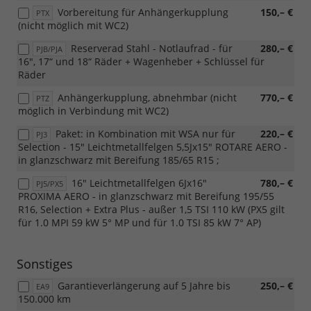
Vorbereitung für Anhängerkupplung
150,– €
PTX
(nicht möglich mit WC2)
Reserverad Stahl - Notlaufrad - für
280,– €
PJB/PJA
16", 17“ und 18“ Räder + Wagenheber + Schlüssel für
Räder
Anhängerkupplung, abnehmbar (nicht
770,– €
PTZ
möglich in Verbindung mit WC2)
Paket: in Kombination mit WSA nur für
220,– €
PJ3
Selection - 15" Leichtmetallfelgen 5,5Jx15" ROTARE AERO -
in glanzschwarz mit Bereifung 185/65 R15 ;
16" Leichtmetallfelgen 6Jx16"
780,– €
PJ5/PX5
PROXIMA AERO - in glanzschwarz mit Bereifung 195/55
R16, Selection + Extra Plus - außer 1,5 TSI 110 kW (PX5 gilt
für 1.0 MPI 59 kW 5° MP und für 1.0 TSI 85 kW 7° AP)
Sonstiges
Garantieverlängerung auf 5 Jahre bis
250,– €
EA9
150.000 km