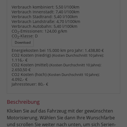
Verbrauch kombiniert:
5,50 l/100km
Verbrauch Innenstadt:
7,40 l/100km
Verbrauch Stadtrand:
5,40 l/100km
Verbrauch Landstraße:
4,70 l/100km
Verbrauch Autobahn:
5,40 l/100km
CO
-Emissionen:
124,00 g/km
2
CO
-Klasse:
D
2
Download
Energiekosten bei 15.000 km pro Jahr:
1.438,80 €
CO2 Kosten (niedrig)
:
(Kosten Durchschnitt 10 Jahre)
1.116,- €
CO2 Kosten (mittel)
:
(Kosten Durchschnitt 10 Jahre)
2.650,50 €
CO2 Kosten (hoch)
:
(Kosten Durchschnitt 10 Jahre)
4.092,- €
Jahressteuer:
80,- €
Beschreibung
Klicken Sie auf das Fahrzeug mit der gewünschten
Motorisierung. Wählen Sie dann Ihre Wunschfarbe
und scrollen Sie weiter nach unten, um sich Serien-