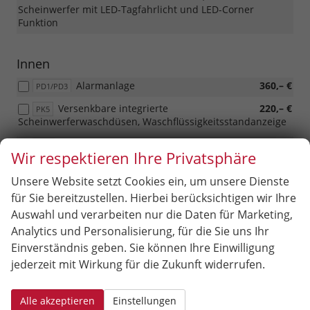
Scheinwerfer mit LED-Tagfahrlicht und LED-Corner
Funktion
Innen
Alarmanlage
360,– €
PD1/PD3
Versenkbare integrierte
220,– €
PK5
Scheinwerferwaschdüsen, Waschflüssigkeitsstandanzeige
Doppelter Ladeboden im Kofferraum
180,– €
3GD
Wir respektieren Ihre Privatsphäre
(nur mit PUQ)
Unsere Website setzt Cookies ein, um unsere Dienste
Climatronic - Zwei-Zonen-
510,– €
PHB
Klimaautomatik mit Feuchtigkeitssensor und Kombifilter
für Sie bereitzustellen. Hierbei berücksichtigen wir Ihre
Auswahl und verarbeiten nur die Daten für Marketing,
Raucherpaket - Aschenbecher vorn und
50,– €
9JD
Zigarettenanzündereinsatz in der vorderen 12-V-Steckdose
Analytics und Personalisierung, für die Sie uns Ihr
Einverständnis geben. Sie können Ihre Einwilligung
ADAPTIVE CRUISE CONTROL –
420,– €
PL2
jederzeit mit Wirkung für die Zukunft widerrufen.
Abstandstempomat bis 210 km/h (nicht möglich für 1,0
MPI 59 kW)
Alle akzeptieren
Einstellungen
2 - Arm Multifunktions- Lederlenkrad mit
150,– €
PLC