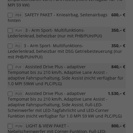
MPI 59 kW)
SAFETY PAKET - Knieairbag, Seitenairbags
600,– €
PE4
hinten
3 - Arm Sport- Multifunktions-
350,– €
PLH
Lederlenkrad, beheizbar (nur mit PHB/PUH/PUI)
3 - Arm Sport- Multifunktions-
350,– €
PLI
Lederlenkrad, beheizbar mit DSG Getriebesteuerung (nur
mit PHB/PUH/PUI)
Assisted Drive Plus - adaptiver
840,– €
PUF
Tempomat bis zu 210 km/h, Adaptive Lane Assist -
adaptive Fahrspurhaltung, Side Assist (nicht verfügbar für
1.0 MPI 59kW und PLC/PLG)
Assisted Drive Plus - adaptiver
1.530,– €
PU3
Tempomat bis zu 210 km/h, Adaptive Lane Assist -
adaptive Fahrspurhaltung, Side Assist, Full-LED-
Scheinwerfer mit LED-Tagfahrlicht und LED-Corner
Funktion (nicht verfügbar für 1.0 MPI 59 kW und PLC/PLG)
LIGHT & VIEW PAKET -
800,– €
PUN
Nebelscheinwerfer mit Corner-Funktion, Full-LED-