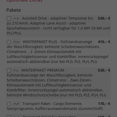
Pakete
Assisted Drive - adaptiver Tempomat bis
530,– €
PUE
zu 210 km/h, Adaptive Lane Assist - adaptiver
Spurhalteassistent - nicht verfügbar für 1.0 MPI 59 kW und
PLC/PLG
WINTERPAKET PLUS - Füllstandsanzeige
410,– €
PUH
der Waschflüssigkeit, beheizte Scheibenwaschdüsen,
Climatronic - 2 -Zonen-Klimaautomatik mit
Luftfeuchtigkeitssensor und Kombifilter, Innenrückspiegel
automatisch abblendbar (nur bei PLD, PLE, PLH, PLI)
WINTERPAKET PREMIUM -
530,– €
PUI
Füllstandsanzeige der Waschflüssigkeit, beheizte
Scheibenwaschdüsen, Climatronic - Zwei-Zonen-
Klimaautomatik mit Luftfeuchtigkeitssensor und
Kombifilter, Innenrückspiegel automatisch abblendbar,
beheizte Windsschutzscheibe (nur mit PLD, PLE, PLH, PLI)
Transport Paket - Cargo-Elemente,
170,– €
PUP
Netzprogramm, Kofferraumwendematte (Gummi/Stoff)