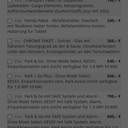
Transport Paket für doppelten
150,– €
PUQ
Ladeboden- Cargo-Elemente, Netzprogramm,
Kofferraumwendematte (Gummi/Stoff), (nur mit 3GD)
Family Paket - Abfallbehälter, Staufach
240,– €
PUR
mit flexiblem Halter hinten, Mittelarmlehne hinten;
Halterung für Tablet
CHROME PAKET - Sunset - Glas mit
360,– €
PUJ
höherem Tönungsgrad ab der B-Säule, Chromzierleisten
unter den Fenstern, Einstiegsleisten an den Türschwellern
Park & Go - Drive Mode Select, KESSY,
540,– €
PUA
Einparksensoren vorn (nicht verfügbar für 1.0 MPI 59 kW)
Park + Go Plus - Drive Mode Select,
660,– €
PUC
KESSY, Einparksensoren vorn, Park Assist (nicht verfügbar
für 1.0 MPI 59 kW)
Park & Go mit SAFE System und Alarm -
700,– €
PUB
Drive Mode Select, KESSY mit Safe System, Alarm,
Einparksensoren vorn (nicht verfügbar für 1.0 MPI 59 kW)
Park & Go mit SAFE System und Alarm -
800,– €
PUD
Drive Mode Select, KESSY mit Safe System, Alarm,
Einparksensoren vorn, Park Assist (nicht verfügbar für 1.0