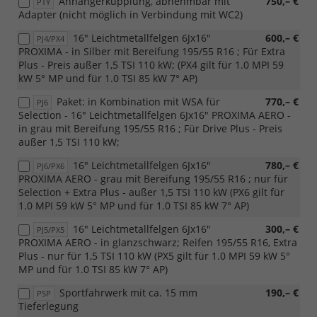
Anhängerkupplung, abnehmbar mit
750,– €
PTY
Adapter (nicht möglich in Verbindung mit WC2)
16" Leichtmetallfelgen 6Jx16"
600,– €
PJ4/PX4
PROXIMA - in Silber mit Bereifung 195/55 R16 ; Für Extra
Plus - Preis außer 1,5 TSI 110 kW; (PX4 gilt für 1.0 MPI 59
kW 5° MP und für 1.0 TSI 85 kW 7° AP)
Paket: in Kombination mit WSA für
770,– €
PJ6
Selection - 16" Leichtmetallfelgen 6Jx16" PROXIMA AERO -
in grau mit Bereifung 195/55 R16 ; Für Drive Plus - Preis
außer 1,5 TSI 110 kW;
16" Leichtmetallfelgen 6Jx16"
780,– €
PJ6/PX6
PROXIMA AERO - grau mit Bereifung 195/55 R16 ; nur für
Selection + Extra Plus - außer 1,5 TSI 110 kW (PX6 gilt für
1.0 MPI 59 kW 5° MP und für 1.0 TSI 85 kW 7° AP)
16" Leichtmetallfelgen 6Jx16"
300,– €
PJ5/PX5
PROXIMA AERO - in glanzschwarz; Reifen 195/55 R16, Extra
Plus - nur für 1,5 TSI 110 kW (PX5 gilt für 1.0 MPI 59 kW 5°
MP und für 1.0 TSI 85 kW 7° AP)
Sportfahrwerk mit ca. 15 mm
190,– €
PSP
Tieferlegung