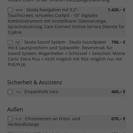
Skoda Navigation mit 9,2"-
1.420,– €
WNA
Touchscreen, virtuelles Cockpit - 10" digitales
Kombiinstrument mit einstellbarer Datenanzeige,
Sprachsteuerung, Care Connect Online-Service Dienste für
3 Jahre
Skoda Sound System - Skoda Soundpaket
790,– €
PJC
mit 6 Lautsprechern und Subwoofer, Reserverad, für
Sound System; Wagenheber + Schlüssel = Selection; Monte
Carlo; Extra Plus = nicht möglich mit 9S0; möglich nur mit
PUF/PU3)
Sicherheit & Assistenz
Einparkhilfe vorn
460,– €
7X2
Außen
Chromleisten an Front- und
670,– €
YCB
Heckstoßstange