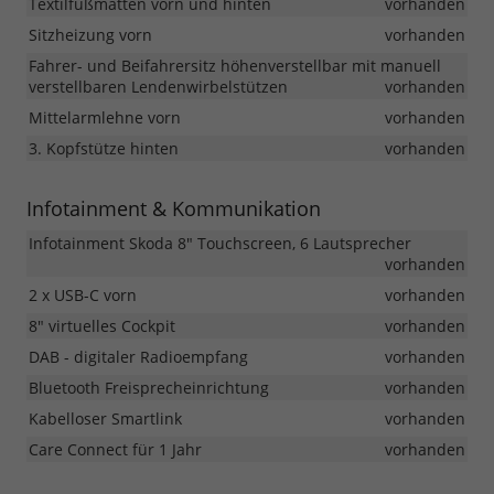
Textilfußmatten vorn und hinten
vorhanden
Sitzheizung vorn
vorhanden
Fahrer- und Beifahrersitz höhenverstellbar mit manuell
verstellbaren Lendenwirbelstützen
vorhanden
Mittelarmlehne vorn
vorhanden
3. Kopfstütze hinten
vorhanden
Infotainment & Kommunikation
Infotainment Skoda 8" Touchscreen, 6 Lautsprecher
vorhanden
2 x USB-C vorn
vorhanden
8" virtuelles Cockpit
vorhanden
DAB - digitaler Radioempfang
vorhanden
Bluetooth Freisprecheinrichtung
vorhanden
Kabelloser Smartlink
vorhanden
Care Connect für 1 Jahr
vorhanden