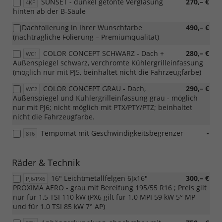
SUNSET - dunkel getönte Verglasung
270,– €
4KF
hinten ab der B-Säule
Dachfolierung in Ihrer Wunschfarbe
490,– €
(nachträgliche Folierung – Premiumqualität)
COLOR CONCEPT SCHWARZ - Dach +
280,– €
WC1
Außenspiegel schwarz, verchromte Kühlergrilleinfassung
(möglich nur mit PJ5, beinhaltet nicht die Fahrzeugfarbe)
COLOR CONCEPT GRAU - Dach,
290,– €
WC2
Außenspiegel und Kühlergrilleinfassung grau - möglich
nur mit PJ6; nicht möglich mit PTX/PTY/PTZ; beinhaltet
nicht die Fahrzeugfarbe.
Tempomat mit Geschwindigkeitsbegrenzer
-
8T6
Räder & Technik
16" Leichtmetallfelgen 6Jx16"
300,– €
PJ6/PX6
PROXIMA AERO - grau mit Bereifung 195/55 R16 ; Preis gilt
nur für 1,5 TSI 110 kW (PX6 gilt für 1.0 MPI 59 kW 5° MP
und für 1.0 TSI 85 kW 7° AP)