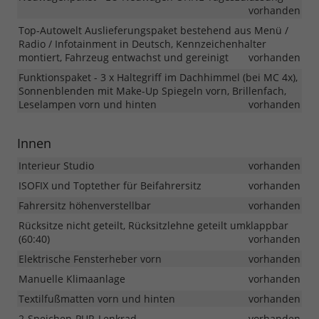
vorhanden
Top-Autowelt Auslieferungspaket bestehend aus Menü /
Radio / Infotainment in Deutsch, Kennzeichenhalter
montiert, Fahrzeug entwachst und gereinigt
vorhanden
Funktionspaket - 3 x Haltegriff im Dachhimmel (bei MC 4x),
Sonnenblenden mit Make-Up Spiegeln vorn, Brillenfach,
Leselampen vorn und hinten
vorhanden
Innen
Interieur Studio
vorhanden
ISOFIX und Toptether für Beifahrersitz
vorhanden
Fahrersitz höhenverstellbar
vorhanden
Rücksitze nicht geteilt, Rücksitzlehne geteilt umklappbar
(60:40)
vorhanden
Elektrische Fensterheber vorn
vorhanden
Manuelle Klimaanlage
vorhanden
Textilfußmatten vorn und hinten
vorhanden
2-Speichen-PUR-Lenkrad
vorhanden