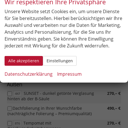
Wir respektieren Ihre Privatsphäre
Alarmanlage
360,– €
PD1/PD3
Unsere Website setzt Cookies ein, um unsere Dienste
Versenkbare integrierte
220,– €
PK5
Scheinwerferwaschdüsen, Waschflüssigkeitsstandanzeige
für Sie bereitzustellen. Hierbei berücksichtigen wir Ihre
Auswahl und verarbeiten nur die Daten für Marketing,
Raucherpaket - Aschenbecher vorn und
50,– €
9JD
Analytics und Personalisierung, für die Sie uns Ihr
Zigarettenanzündereinsatz in der vorderen 12-V-Steckdose
Einverständnis geben. Sie können Ihre Einwilligung
2 - Arm Multifunktions- Lederlenkrad
460,– €
PLB
jederzeit mit Wirkung für die Zukunft widerrufen.
Sicherheit & Assistenz
Alle akzeptieren
Einstellungen
Berganfahrassistent
150,– €
UG1
Datenschutzerklärung
Impressum
Außen
SUNSET - dunkel getönte Verglasung
270,– €
4KF
hinten ab der B-Säule
Dachfolierung in Ihrer Wunschfarbe
490,– €
(nachträgliche Folierung – Premiumqualität)
Tempomat mit
270,– €
8T6