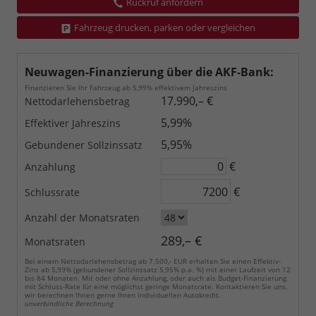
Rückruf anfordern
Fahrzeug drucken, parken oder vergleichen
Neuwagen-Finanzierung über die AKF-Bank:
Finanzieren Sie Ihr Fahrzeug ab 5,99% effektivem Jahreszins
17.990,– €
Nettodarlehensbetrag
5,99%
Effektiver Jahreszins
5,95%
Gebundener Sollzinssatz
€
Anzahlung
€
Schlussrate
Anzahl der Monatsraten
289,– €
Monatsraten
Bei einem Nettodarlehensbetrag ab 7.500,- EUR erhalten Sie einen Effektiv-
Zins ab 5,99% (gebundener Sollzinssatz 5,95% p.a. %) mit einer Laufzeit von 12
bis 84 Monaten. Mit oder ohne Anzahlung, oder auch als Budget-Finanzierung
mit Schluss-Rate für eine möglichst geringe Monatsrate. Kontaktieren Sie uns,
wir berechnen Ihnen gerne Ihren individuellen Autokredit.
unverbindliche Berechnung