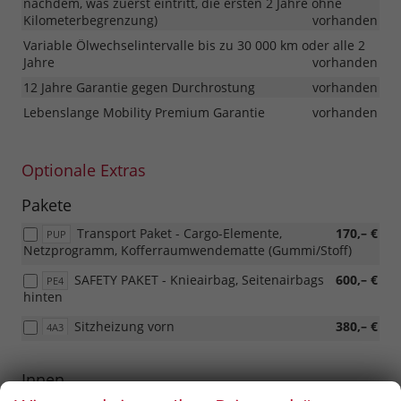
nachdem, was zuerst eintritt, die ersten 2 Jahre ohne
Kilometerbegrenzung)
vorhanden
Variable Ölwechselintervalle bis zu 30 000 km oder alle 2
Jahre
vorhanden
12 Jahre Garantie gegen Durchrostung
vorhanden
Lebenslange Mobility Premium Garantie
vorhanden
Optionale Extras
Pakete
Transport Paket - Cargo-Elemente,
170,– €
PUP
Netzprogramm, Kofferraumwendematte (Gummi/Stoff)
SAFETY PAKET - Knieairbag, Seitenairbags
600,– €
PE4
hinten
Sitzheizung vorn
380,– €
4A3
Innen