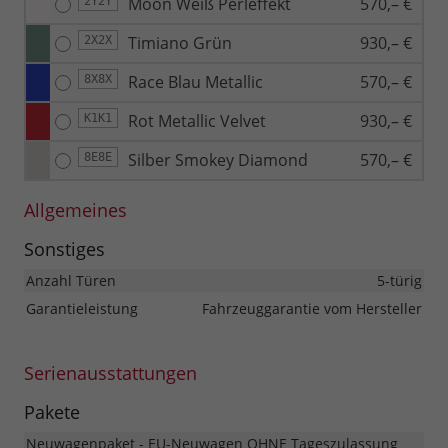
Moon Weiß Perleffekt
570,– €
2Y2Y
Timiano Grün
930,– €
2X2X
Race Blau Metallic
570,– €
8X8X
Rot Metallic Velvet
930,– €
K1K1
Silber Smokey Diamond
570,– €
8E8E
Allgemeines
Sonstiges
Anzahl Türen
5-türig
Garantieleistung
Fahrzeuggarantie vom Hersteller
Serienausstattungen
Pakete
Neuwagenpaket - EU-Neuwagen OHNE Tageszulassung