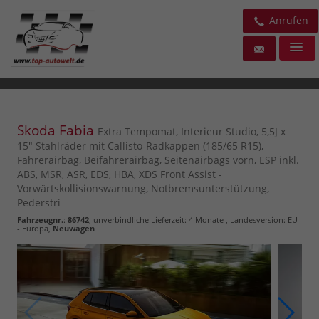
Anrufen
Skoda Fabia
Extra Tempomat, Interieur Studio, 5,5J x
15" Stahlräder mit Callisto-Radkappen (185/65 R15),
Fahrerairbag, Beifahrerairbag, Seitenairbags vorn, ESP inkl.
ABS, MSR, ASR, EDS, HBA, XDS Front Assist -
Vorwärtskollisionswarnung, Notbremsunterstützung,
Pederstri
Fahrzeugnr.
:
86742
, unverbindliche Lieferzeit:
4 Monate
, Landesversion: EU
- Europa,
Neuwagen