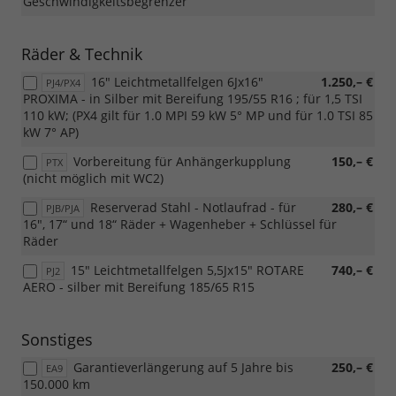
Geschwindigkeitsbegrenzer
Räder & Technik
16" Leichtmetallfelgen 6Jx16"
1.250,– €
PJ4/PX4
PROXIMA - in Silber mit Bereifung 195/55 R16 ; für 1,5 TSI
110 kW; (PX4 gilt für 1.0 MPI 59 kW 5° MP und für 1.0 TSI 85
kW 7° AP)
Vorbereitung für Anhängerkupplung
150,– €
PTX
(nicht möglich mit WC2)
Reserverad Stahl - Notlaufrad - für
280,– €
PJB/PJA
16", 17“ und 18“ Räder + Wagenheber + Schlüssel für
Räder
15" Leichtmetallfelgen 5,5Jx15" ROTARE
740,– €
PJ2
AERO - silber mit Bereifung 185/65 R15
Sonstiges
Garantieverlängerung auf 5 Jahre bis
250,– €
EA9
150.000 km