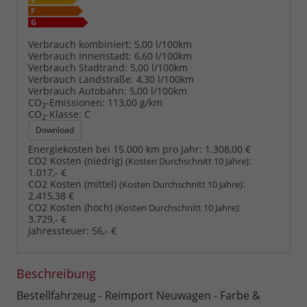
Verbrauch kombiniert:
5,00 l/100km
Verbrauch Innenstadt:
6,60 l/100km
Verbrauch Stadtrand:
5,00 l/100km
Verbrauch Landstraße:
4,30 l/100km
Verbrauch Autobahn:
5,00 l/100km
CO
-Emissionen:
113,00 g/km
2
CO
-Klasse:
C
2
Download
Energiekosten bei 15.000 km pro Jahr:
1.308,00 €
CO2 Kosten (niedrig)
:
(Kosten Durchschnitt 10 Jahre)
1.017,- €
CO2 Kosten (mittel)
:
(Kosten Durchschnitt 10 Jahre)
2.415,38 €
CO2 Kosten (hoch)
:
(Kosten Durchschnitt 10 Jahre)
3.729,- €
Jahressteuer:
56,- €
Beschreibung
Bestellfahrzeug - Reimport Neuwagen - Farbe &