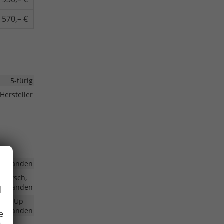
570,– €
5-türig
Hersteller
vorhanden
Deutsch,
vorhanden
d
Make-Up
vorhanden
e