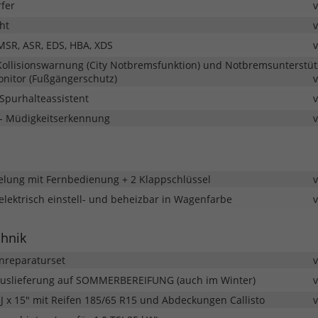
fer
ht
 MSR, ASR, EDS, HBA, XDS
- Kollisionswarnung (City Notbremsfunktion) und Notbremsunterstü
onitor (Fußgängerschutz)
Spurhalteassistent
- Müdigkeitserkennung
gelung mit Fernbedienung + 2 Klappschlüssel
lektrisch einstell- und beheizbar in Wagenfarbe
chnik
fenreparaturset
Auslieferung auf SOMMERBEREIFUNG (auch im Winter)
5J x 15" mit Reifen 185/65 R15 und Abdeckungen Callisto