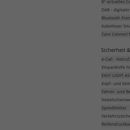
8" virtuelles C
DAB - digital
Bluetooth Fre
Kabelloser Sma
Care Connect f
Sicherheit 
e-Call - Notruf
Einparkhilfe h
EASY LIGHT ASS
Kopf- und Sei
Fahrer- und Be
Nebelscheinwe
Speedlimiter
Verkehrszeic
Reifendruckkon