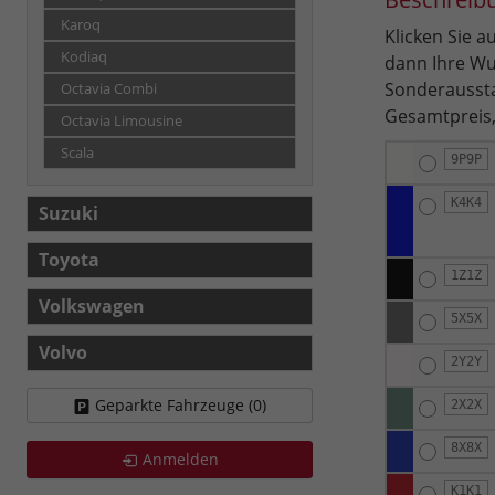
Karoq
Klicken Sie 
Kodiaq
dann Ihre Wu
Sonderaussta
Octavia Combi
Gesamtpreis,
Octavia Limousine
Scala
9P9P
K4K4
Suzuki
Toyota
1Z1Z
Volkswagen
5X5X
Volvo
2Y2Y
Geparkte Fahrzeuge (
0
)
2X2X
8X8X
Anmelden
K1K1