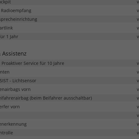
ockpit
er Radioempfang
isprecheinrichtung
rtlink
ür 1 Jahr
& Assistenz
; Proaktiver Service für 10 Jahre
inten
IST - Lichtsensor
tenairbags vorn
ifahrerairbag (beim Beifahrer ausschaltbar)
rfer vorn
henerkennung
trolle