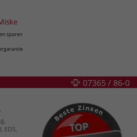
Miske
len sparen
ergarantie
07365 / 86-0
"
g,
R, EDS,