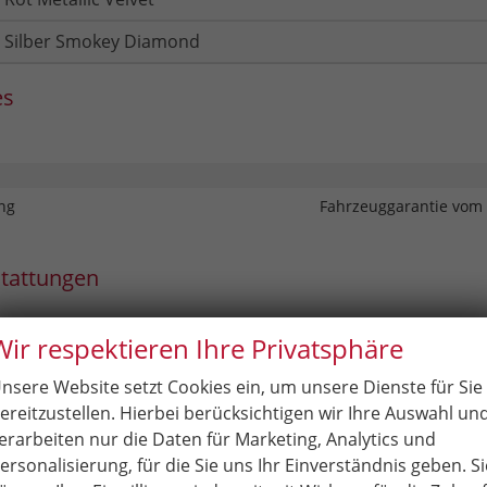
Silber Smokey Diamond
es
ng
Fahrzeuggarantie vom 
stattungen
Wir respektieren Ihre Privatsphäre
t - EU-Neuwagen OHNE Tageszulassung
nsere Website setzt Cookies ein, um unsere Dienste für Sie
Auslieferungspaket bestehend aus Menü / Radio / Infotainment in 
lter montiert, Fahrzeug entwachst und gereinigt
ereitzustellen. Hierbei berücksichtigen wir Ihre Auswahl un
erarbeiten nur die Daten für Marketing, Analytics und
t - 3 x Haltegriff im Dachhimmel (bei MC 4x), Sonnenblenden mit 
 Brillenfach, Leselampen vorn und hinten
ersonalisierung, für die Sie uns Ihr Einverständnis geben. Si