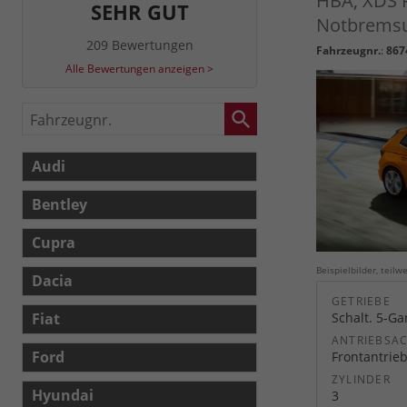
HBA, XDS F
SEHR GUT
Notbremsun
209 Bewertungen
Fahrzeugnr.
:
867
Alle Bewertungen anzeigen >
Fahrzeugnr.
Audi
Bentley
Cupra
Beispielbilder, teil
Dacia
GETRIEBE
Fiat
Schalt. 5-G
ANTRIEBSA
Ford
Frontantrie
ZYLINDER
Hyundai
3