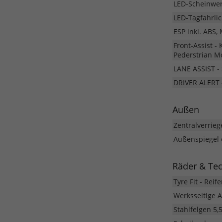
LED-Scheinwer
LED-Tagfahrlic
ESP inkl. ABS,
Front-Assist 
Pederstrian M
LANE ASSIST - 
DRIVER ALERT 
Außen
Zentralverrie
Außenspiegel e
Räder & Te
Tyre Fit - Rei
Werksseitige 
Stahlfelgen 5,