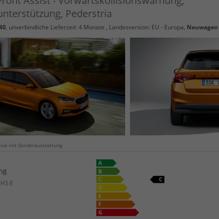
ront Assist - Vorwärtskollisionswarnung,
terstützung, Pederstria
40
, unverbindliche Lieferzeit:
4 Monate
, Landesversion: EU - Europa,
Neuwagen
weise mit Sonderausstattung
ang
CHSE
b