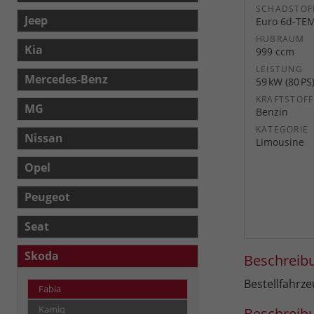
SCHADSTOF
Jeep
Euro 6d-TE
HUBRAUM
Kia
999 ccm
LEISTUNG
Mercedes-Benz
59 kW (80 PS
KRAFTSTOFF
MG
Benzin
KATEGORIE
Nissan
Limousine
Opel
Peugeot
Seat
Skoda
Beschreib
Bestellfahrz
Fabia
Kamiq
Beschreib