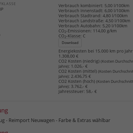
FKLASSE
Verbrauch kombiniert:
5,00 l/100km
MP
Verbrauch Innenstadt:
6,00 l/100km
Verbrauch Stadtrand:
4,80 l/100km
Verbrauch Landstraße:
4,50 l/100km
Verbrauch Autobahn:
5,20 l/100km
CO
-Emissionen:
114,00 g/km
2
)
CO
-Klasse:
C
2
Download
Energiekosten bei 15.000 km pro Jahr
1.308,00 €
CO2 Kosten (niedrig)
(Kosten Durchschn
:
1.026,- €
Jahre)
CO2 Kosten (mittel)
(Kosten Durchschni
:
2.436,75 €
Jahre)
CO2 Kosten (hoch)
(Kosten Durchschnit
:
3.762,- €
Jahre)
Jahressteuer:
58,- €
ung
eug - Reimport Neuwagen - Farbe & Extras wählbar
ung