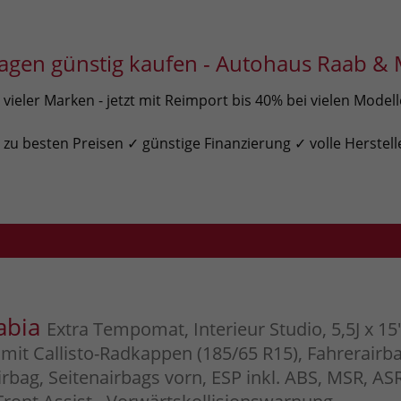
gen günstig kaufen - Autohaus Raab & 
ieler Marken - jetzt mit Reimport bis 40% bei vielen Model
u besten Preisen ✓ günstige Finanzierung ✓ volle Herstell
abia
Extra Tempomat, Interieur Studio, 5,5J x 15
 mit Callisto-Radkappen (185/65 R15), Fahrerairba
irbag, Seitenairbags vorn, ESP inkl. ABS, MSR, AS