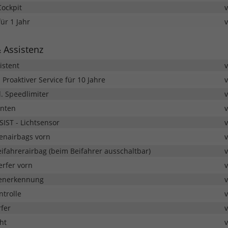
Cockpit
ür 1 Jahr
& Assistenz
istent
; Proaktiver Service für 10 Jahre
. Speedlimiter
inten
IST - Lichtsensor
tenairbags vorn
ifahrerairbag (beim Beifahrer ausschaltbar)
rfer vorn
henerkennung
trolle
fer
ht