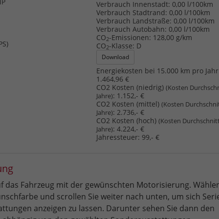
MP
Verbrauch Innenstadt:
0,00 l/100km
Verbrauch Stadtrand:
0,00 l/100km
Verbrauch Landstraße:
0,00 l/100km
Verbrauch Autobahn:
0,00 l/100km
CO
-Emissionen:
128,00 g/km
2
PS)
CO
-Klasse:
D
2
Download
Energiekosten bei 15.000 km pro Jahr
1.464,96 €
CO2 Kosten (niedrig)
(Kosten Durchschn
:
1.152,- €
Jahre)
CO2 Kosten (mittel)
(Kosten Durchschni
:
2.736,- €
Jahre)
CO2 Kosten (hoch)
(Kosten Durchschnit
:
4.224,- €
Jahre)
Jahressteuer:
99,- €
ung
auf das Fahrzeug mit der gewünschten Motorisierung. Wählen
nschfarbe und scrollen Sie weiter nach unten, um sich Seri
ttungen anzeigen zu lassen. Darunter sehen Sie dann den