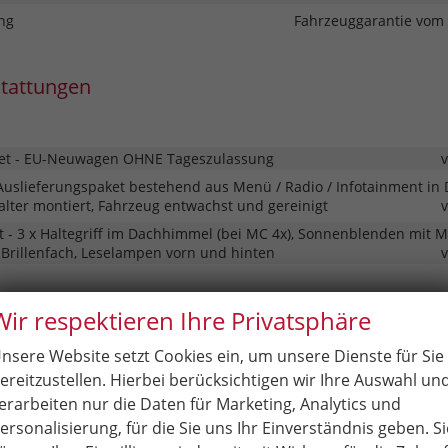
ng
Fahrzeuggarantie vom 
stattungen
t - EU-Neuwagen OHNE Tageszulassung
Auslieferungspaket bestehend aus Menü / Radio / Infotainment in 
lter montiert, Fahrzeug entwachst und gereinigt
t - 3 x Haltegriff im Dachhimmel (bei MC 4x), Sonnenblenden mit 
 Brillenfach, Leselampen vorn und hinten
Wir respektieren Ihre Privatsphäre
tether für Beifahrersitz
nsere Website setzt Cookies ein, um unsere Dienste für Sie
- Sport- Lederlenkrad beheizbar
ereitzustellen. Hierbei berücksichtigen wir Ihre Auswahl un
ige der Waschflüssigkeit
erarbeiten nur die Daten für Marketing, Analytics und
 2-Zonen Klimaautomatik mit Innenraumfilter
ersonalisierung, für die Sie uns Ihr Einverständnis geben. Si