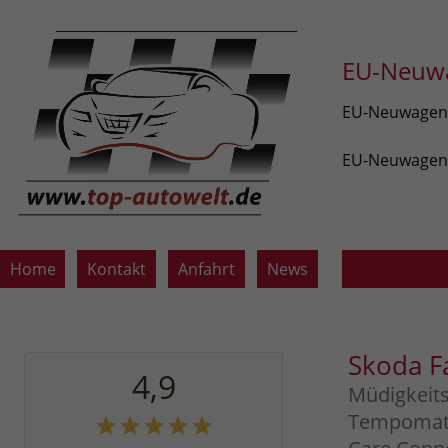
EU-Neuwa
EU-Neuwagen v
EU-Neuwagen z
Home
Kontakt
Anfahrt
News
Skoda F
4,9
Müdigkeit
Tempomat m