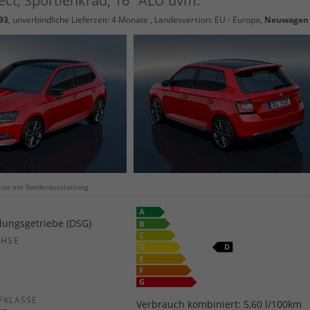
ct, Sportlenkrad, 16" ALU uvm.
93
, unverbindliche Lieferzeit:
4 Monate
, Landesversion: EU - Europa,
Neuwagen
weise mit Sonderausstattung
ungsgetriebe (DSG)
CHSE
b
FKLASSE
Verbrauch kombiniert:
5,60 l/100km