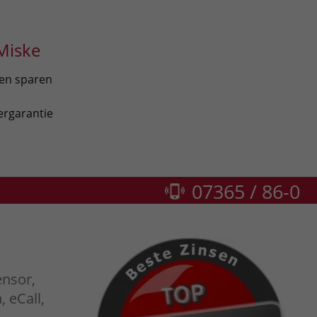
Miske
len sparen
ergarantie
07365 / 86-0
nsor,
 eCall,