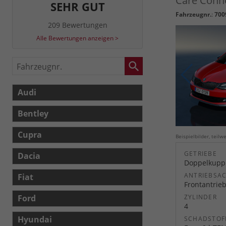
Care Conne
SEHR GUT
Fahrzeugnr.
:
700
209 Bewertungen
Alle Bewertungen anzeigen >
Fahrzeugnr.
Audi
Bentley
Cupra
Beispielbilder, teil
GETRIEBE
Dacia
Doppelkuppl
ANTRIEBSA
Fiat
Frontantrie
Ford
ZYLINDER
4
Hyundai
SCHADSTOF