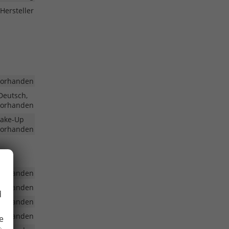
Hersteller
vorhanden
Deutsch,
vorhanden
Make-Up
vorhanden
vorhanden
vorhanden
d
vorhanden
vorhanden
e