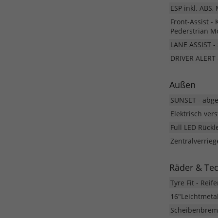
ESP inkl. ABS,
Front-Assist 
Pederstrian M
LANE ASSIST - 
DRIVER ALERT 
Außen
SUNSET - abge
Elektrisch ver
Full LED Rückl
Zentralverrie
Räder & Te
Tyre Fit - Rei
16"Leichtmeta
Scheibenbremse