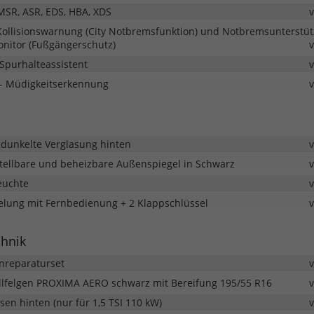
 MSR, ASR, EDS, HBA, XDS
- Kollisionswarnung (City Notbremsfunktion) und Notbremsunterstü
onitor (Fußgängerschutz)
Spurhalteassistent
- Müdigkeitserkennung
dunkelte Verglasung hinten
stellbare und beheizbare Außenspiegel in Schwarz
euchte
gelung mit Fernbedienung + 2 Klappschlüssel
chnik
fenreparaturset
llfelgen PROXIMA AERO schwarz mit Bereifung 195/55 R16
n hinten (nur für 1,5 TSI 110 kW)