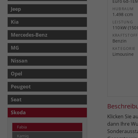
Euro 6d-TE
Jeep
HUBRAUM
1.498 ccm
Kia
LEISTUNG
110 kW (150 
Mercedes-Benz
KRAFTSTOFF
Benzin
MG
KATEGORIE
Limousine
Nissan
Opel
Peugeot
Seat
Beschreib
Skoda
Klicken Sie 
dann Ihre Wu
Fabia
Sonderaussta
Kamiq