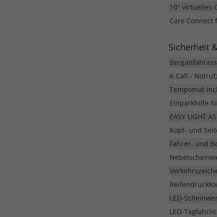
10" virtuelles 
Care Connect f
Sicherheit 
Berganfahrass
e-Call - Notruf
Tempomat incl
Einparkhilfe h
EASY LIGHT ASS
Kopf- und Sei
Fahrer- und Be
Nebelscheinwe
Verkehrszeic
Reifendruckkon
LED-Scheinwer
LED-Tagfahrlic