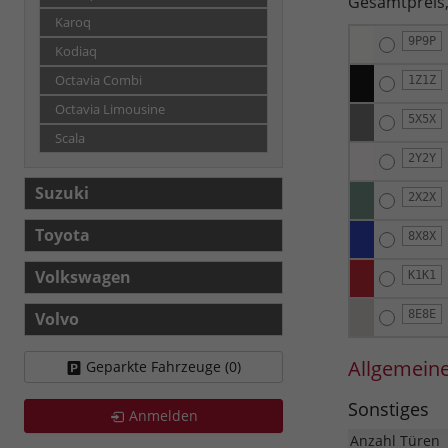
Gesamtpreis,
Karoq
9P9P
Kodiaq
Octavia Combi
1Z1Z
Octavia Limousine
5X5X
Scala
2Y2Y
Suzuki
2X2X
Toyota
8X8X
Volkswagen
K1K1
8E8E
Volvo
Allgemein
Geparkte Fahrzeuge (
0
)
Sonstiges
Anmelden
Anzahl Türen