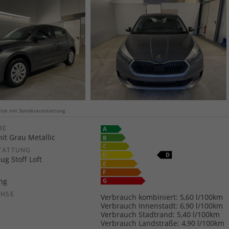
weise mit Sonderausstattung
E
it Grau Metallic
TATTUNG
ug Stoff Loft
ang
CHSE
Verbrauch kombiniert:
5,60 l/100km
b
Verbrauch Innenstadt:
6,90 l/100km
Verbrauch Stadtrand:
5,40 l/100km
Verbrauch Landstraße:
4,90 l/100km