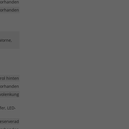
vorhanden
vorhanden
 Vorne,
rol hinten
vorhanden
volenkung
fer, LED-
eserverad