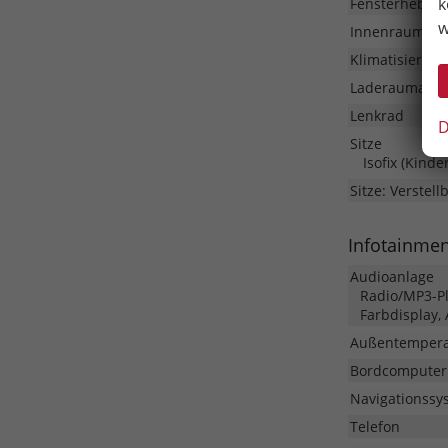
k
Fensterheber
w
Innenraumfilt
Klimatisierung
Laderaumabd
Lenkrad
D
Sitze
Isofix (Kinde
Sitze: Verstell
Infotainme
Audioanlage
Radio/MP3-Pla
Farbdisplay,
Außentempera
Bordcomputer
Navigationssy
Telefon