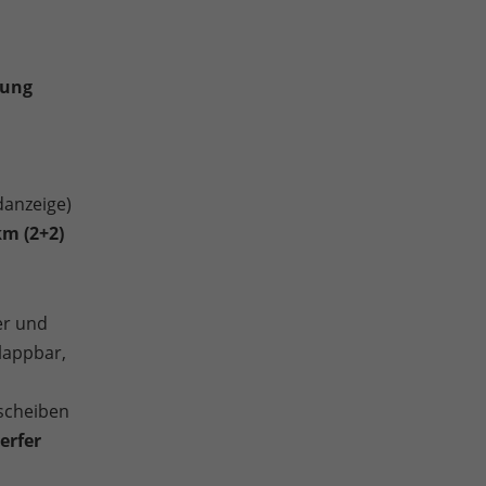
zung
danzeige)
km (2+2)
er und
lappbar,
scheiben
erfer