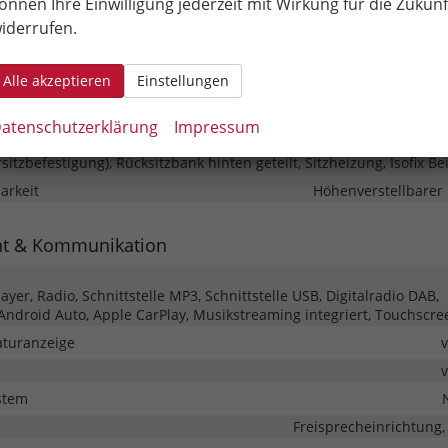
önnen Ihre Einwilligung jederzeit mit Wirkung für die Zukunf
iderrufen.
er
Klimaautomatik, 2-Zonen-Klima
Alle akzeptieren
Einstellungen
eckung
in Leder, höhenverstellbar, mit Multifunktionen, mit Lenk
atenschutzerklärung
Impressum
rsitzbefestigung), Rücksitzbank hinten geteilt, Sitzheizung, Isofix Be
barkeit
Höhenverstellbarer 
nt & Kommunikation
yer, Radio, Schnittstelle MP3, Schnittstelle USB, Digitalradio DAB,
 Android Auto, Apple CarPlay, Musikstreaming integriert, Touchscre
turanzeige
stem
Freisprecheinrichtung,