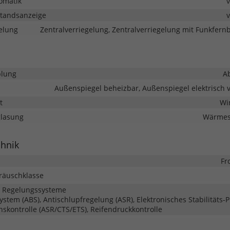
omatik
tandsanzeige
elung
Zentralverriegelung, Zentralverriegelung mit Funkfer
lung
A
Außenspiegel beheizbar, Außenspiegel elektrisch v
t
Wi
glasung
Wärmes
chnik
Fr
eräuschklasse
d Regelungssysteme
system (ABS), Antischlupfregelung (ASR), Elektronisches Stabilitäts
onskontrolle (ASR/CTS/ETS), Reifendruckkontrolle