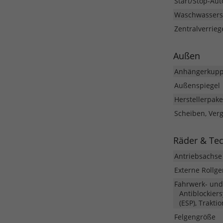
Start/Stop-Aut
Waschwassers
Zentralverrieg
Außen
Anhängerkupp
Außenspiegel
Herstellerpake
Scheiben, Ver
Räder & Te
Antriebsachse
Externe Rollg
Fahrwerk- un
Antiblockier
(ESP), Trakti
Felgengröße