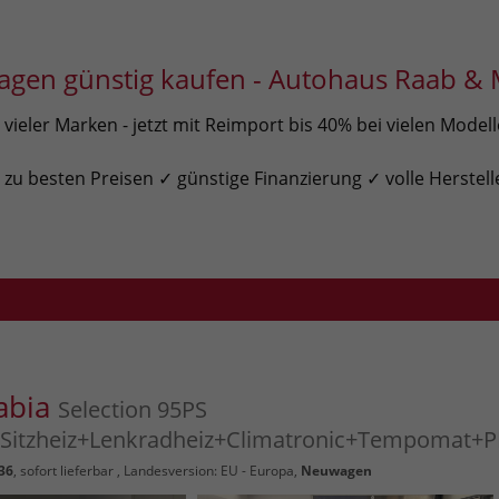
gen günstig kaufen - Autohaus Raab & 
ieler Marken - jetzt mit Reimport bis 40% bei vielen Model
u besten Preisen ✓ günstige Finanzierung ✓ volle Herstell
abia
Selection 95PS
itzheiz+Lenkradheiz+Climatronic+Tempomat+
36
,
sofort lieferbar
, Landesversion: EU - Europa,
Neuwagen