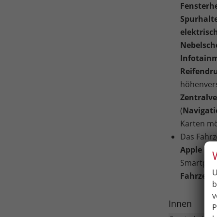
Fensterhe
Spurhalte
elektrisc
Nebelsche
Infotain
Reifendr
höhenvers
Zentralv
(
Navigat
Karten mö
Das Fahrz
Apple Car
Smartphon
U
Fahrzeug
b
v
Innen
P