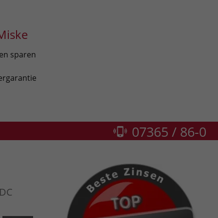
Miske
len sparen
ergarantie
07365 / 86-0
PDC