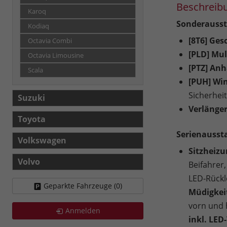
Beschreib
Karoq
Sonderausst
Kodiaq
[8T6] Ges
Octavia Combi
[PLD] Mul
Octavia Limousine
[PTZ] An
Scala
[PUH] Wi
Sicherhei
Suzuki
Verlänger
Toyota
Serienausst
Volkswagen
Sitzheizu
Volvo
Beifahrer,
LED-Rückl
Geparkte Fahrzeuge (
0
)
Müdigkeit
vorn und 
Anmelden
inkl. LED