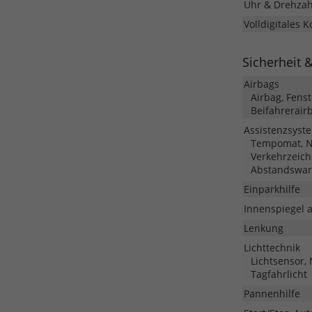
Uhr & Drehza
Volldigitales 
Sicherheit 
Airbags
Airbag, Fens
Beifahrerair
Assistenzsyst
Tempomat, No
Verkehrzeich
Abstandswar
Einparkhilfe
Innenspiegel 
Lenkung
Lichttechnik
Lichtsensor,
Tagfahrlicht
Pannenhilfe