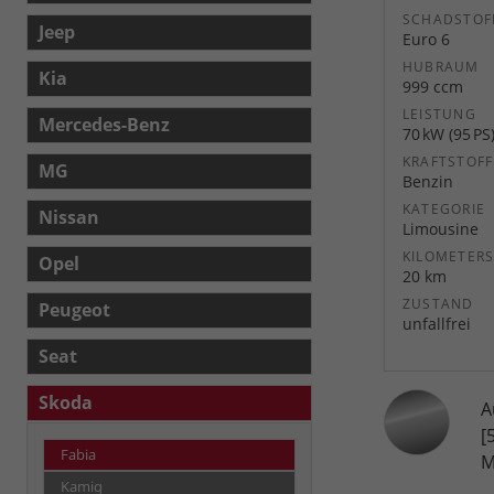
SCHADSTOF
Jeep
Euro 6
HUBRAUM
Kia
999 ccm
LEISTUNG
Mercedes-Benz
70 kW (95 PS
KRAFTSTOFF
MG
Benzin
KATEGORIE
Nissan
Limousine
KILOMETER
Opel
20 km
ZUSTAND
Peugeot
unfallfrei
Seat
Skoda
A
[
Fabia
M
Kamiq