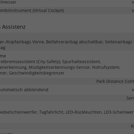
hlmesser
Kombiinstrument (Virtual Cockpit)
& Assistenz
ter-/Kopfairbags Vorne, Beifahrerairbag abschaltbar, Seitenairbags
bag
eme
tbremsassistent (City-Safety), Spurhalteassistent,
enerkennung, Müdigkeitserkennungs-Sensor, Notrufsystem,
ner, Geschwindigkeitsbegrenzer
Park Distance Cont
automatisch abblendend
Ser
 Nebelscheinwerfer, Tagfahrlicht, LED-Rückleuchten, LED-Scheinwer
R