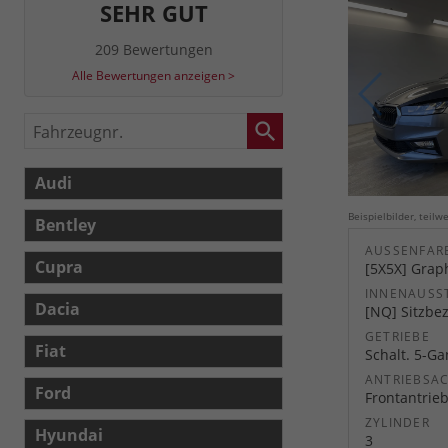
SEHR GUT
209 Bewertungen
Alle Bewertungen anzeigen >
Fahrzeugnr.
Audi
Beispielbilder, teil
Bentley
AUSSENFARB
Cupra
[5X5X] Graph
INNENAUSS
Dacia
[NQ] Sitzbez
GETRIEBE
Fiat
Schalt. 5-G
ANTRIEBSA
Ford
Frontantrie
ZYLINDER
Hyundai
3