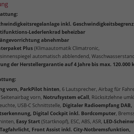
ung
attung:
chwindigkeitsregelanlage inkl. Geschwindigkeitsbegren
tifunktions-Lederlenkrad beheizbar
hängevorrichtung abnehmbar
nterpaket Plus
(Klimaautomatik Climatronic,
tsinnenspiegel automatisch abblendend, Waschwasserstan
ung der Herstellergarantie auf 4 Jahre bis max. 120.000 
attung:
ng vorn, ParkPilot hinten
, 6 Lautsprecher, Airbag für Fahr
 Seitenairbag vorn,
Notrufsystem eCall
, Rücksitzlehne umk
euchte, USB-C Schnittstelle,
Digitaler Radioempfang DAB,
serkennung, Digital Cockpit inkl. Bordcomputer
, Brems
hinten,
Easy Start
(Startknopf), ESC, ABS, ASR,
LED-Scheinw
-Tagfahrlicht, Front Assist inkl. City-Notbremsfunktion,