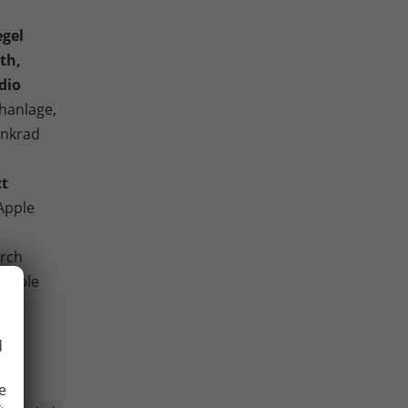
gel
th,
dio
hanlage,
enkrad
ct
Apple
urch
atible
d
e