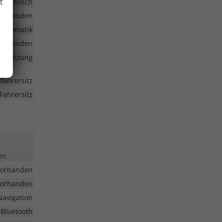
t
elektrisch
vorhanden
automatik
vorhanden
radheizung
ifahrersitz
Fahrersitz
en
vorhanden
vorhanden
Navigation
 Bluetooth