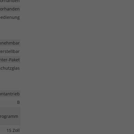
vorhanden
vorhanden
nbedienung
bnehmbar
erstellbar
nter-Paket
chutzglas
ontantrieb
B
-Programm
15 Zoll