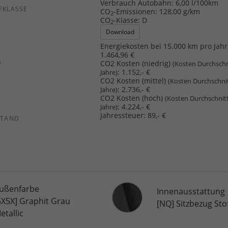
Verbrauch Autobahn:
6,00 l/100km
FKLASSE
CO
-Emissionen:
128,00 g/km
2
CO
-Klasse:
D
2
Download
Energiekosten bei 15.000 km pro Jahr
1.464,96 €
)
CO2 Kosten (niedrig)
(Kosten Durchschn
:
1.152,- €
Jahre)
CO2 Kosten (mittel)
(Kosten Durchschni
:
2.736,- €
Jahre)
CO2 Kosten (hoch)
(Kosten Durchschnit
:
4.224,- €
Jahre)
Jahressteuer:
89,- €
STAND
Innenausstattung
ußenfarbe
Innenausstattung
5X5X] Graphit Grau
[NQ] Sitzbezug Stof
etallic