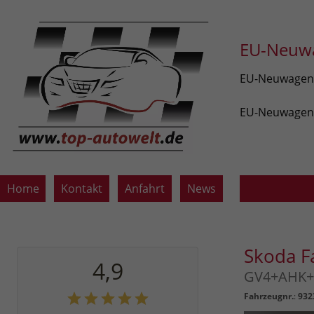
EU-Neuwa
EU-Neuwagen v
EU-Neuwagen z
Home
Kontakt
Anfahrt
News
Skoda F
4,9
GV4+AHK+S
Fahrzeugnr.
:
932