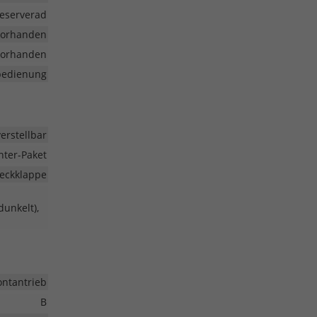
eserverad
vorhanden
vorhanden
nbedienung
erstellbar
nter-Paket
eckklappe
unkelt),
ontantrieb
B