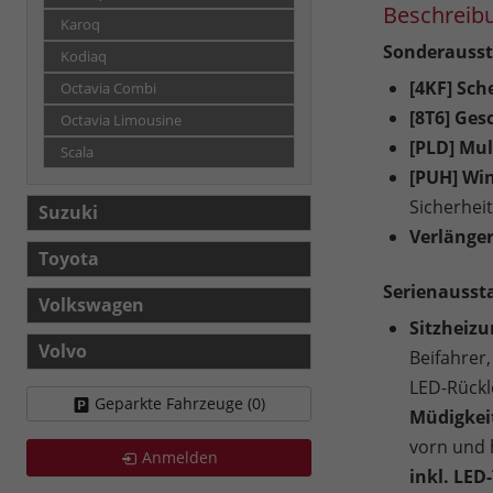
Beschreib
Karoq
Sonderausst
Kodiaq
[4KF] Sch
Octavia Combi
[8T6] Ges
Octavia Limousine
[PLD] Mul
Scala
[PUH] Wi
Sicherhei
Suzuki
Verlänger
Toyota
Serienausst
Volkswagen
Sitzheizu
Volvo
Beifahrer,
LED-Rückl
Geparkte Fahrzeuge (
0
)
Müdigkeit
vorn und 
Anmelden
inkl. LED