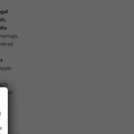
gel
th,
dio
hanlage,
enkrad
ct
Apple
urch
atible
d
e