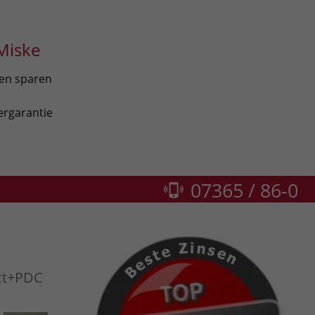
Miske
len sparen
ergarantie
07365 / 86-0
ct+PDC