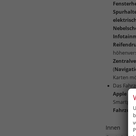
Fensterhe
Spurhalte
elektrisc
Nebelsche
Infotain
Reifendr
höhenvers
Zentralv
(
Navigat
Karten mö
Das Fahrz
Apple Car
Smartphon
U
Fahrzeug
b
v
Innen
P