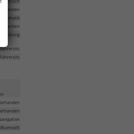
t
elektrisch
vorhanden
automatik
vorhanden
radheizung
ifahrersitz
Fahrersitz
en
vorhanden
vorhanden
Navigation
 Bluetooth