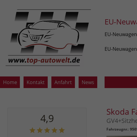
EU-Neuwa
EU-Neuwagen v
EU-Neuwagen z
Home
Kontakt
Anfahrt
News
Skoda F
4,9
GV4+Sitzh
Fahrzeugnr.
:
950