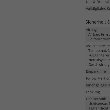
Uhr & Drehza
Volldigitales 
Sicherheit 
Airbags
Airbag, Fens
Beifahrerair
Assistenzsyst
Tempomat, No
Fußgängerer
Notrufsyste
Geschwindig
Einparkhilfe
Follow-Me-Ho
Innenspiegel 
Lenkung
Lichttechnik
Lichtsensor,
Tagfahrlicht