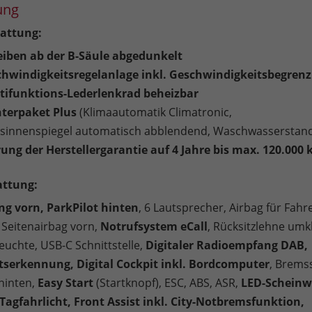
ung
attung:
eiben ab der B-Säule abgedunkelt
chwindigkeitsregelanlage inkl. Geschwindigkeitsbegren
tifunktions-Lederlenkrad beheizbar
nterpaket Plus
(Klimaautomatik Climatronic,
tsinnenspiegel automatisch abblendend, Waschwasserstan
ung der Herstellergarantie auf 4 Jahre bis max. 120.000 
attung:
ng vorn, ParkPilot hinten
, 6 Lautsprecher, Airbag für Fahr
 Seitenairbag vorn,
Notrufsystem eCall
, Rücksitzlehne umk
euchte, USB-C Schnittstelle,
Digitaler Radioempfang DAB,
serkennung, Digital Cockpit inkl. Bordcomputer
, Brems
hinten,
Easy Start
(Startknopf), ESC, ABS, ASR,
LED-Scheinw
-Tagfahrlicht, Front Assist inkl. City-Notbremsfunktion,