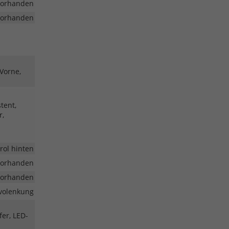
vorhanden
vorhanden
 Vorne,
tent,
r,
rol hinten
vorhanden
vorhanden
volenkung
fer, LED-