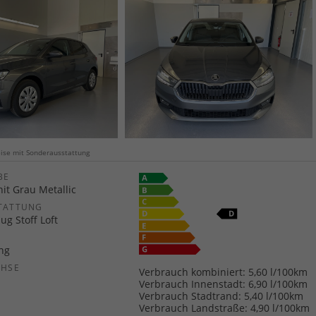
weise mit Sonderausstattung
E
it Grau Metallic
TATTUNG
ug Stoff Loft
ang
CHSE
Verbrauch kombiniert:
5,60 l/100km
b
Verbrauch Innenstadt:
6,90 l/100km
Verbrauch Stadtrand:
5,40 l/100km
Verbrauch Landstraße:
4,90 l/100km