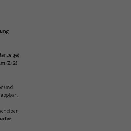
zung
danzeige)
km (2+2)
er und
lappbar,
scheiben
erfer