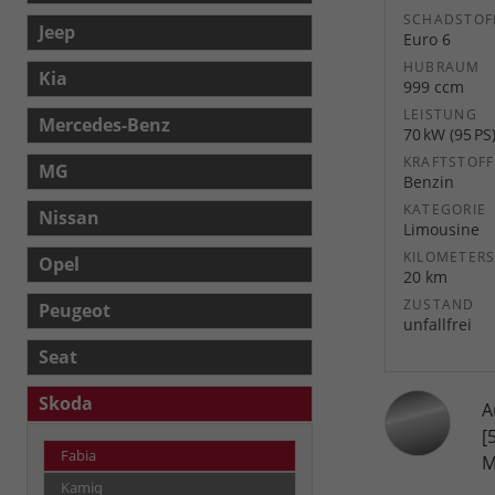
SCHADSTOF
Jeep
Euro 6
HUBRAUM
Kia
999 ccm
LEISTUNG
Mercedes-Benz
70 kW (95 PS
KRAFTSTOFF
MG
Benzin
KATEGORIE
Nissan
Limousine
KILOMETER
Opel
20 km
ZUSTAND
Peugeot
unfallfrei
Seat
Skoda
A
[
Fabia
M
Kamiq