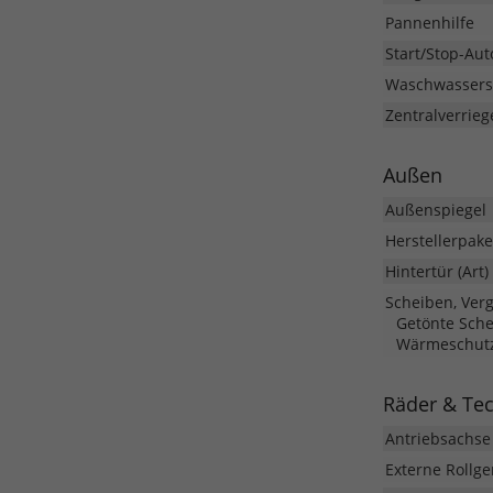
Pannenhilfe
Start/Stop-Aut
Waschwassers
Zentralverrieg
Außen
Außenspiegel
Herstellerpake
Hintertür (Art)
Scheiben, Ver
Getönte Sche
Wärmeschutz
Räder & Te
Antriebsachse
Externe Rollg