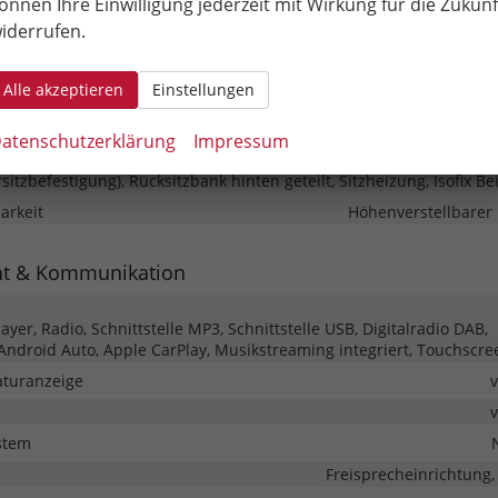
önnen Ihre Einwilligung jederzeit mit Wirkung für die Zukunf
iderrufen.
er
Klimaautomatik, 2-Zonen-Klima
Alle akzeptieren
Einstellungen
eckung
in Leder, höhenverstellbar, mit Multifunktionen, mit Lenk
atenschutzerklärung
Impressum
rsitzbefestigung), Rücksitzbank hinten geteilt, Sitzheizung, Isofix Be
barkeit
Höhenverstellbarer 
nt & Kommunikation
yer, Radio, Schnittstelle MP3, Schnittstelle USB, Digitalradio DAB,
 Android Auto, Apple CarPlay, Musikstreaming integriert, Touchscre
turanzeige
stem
Freisprecheinrichtung,