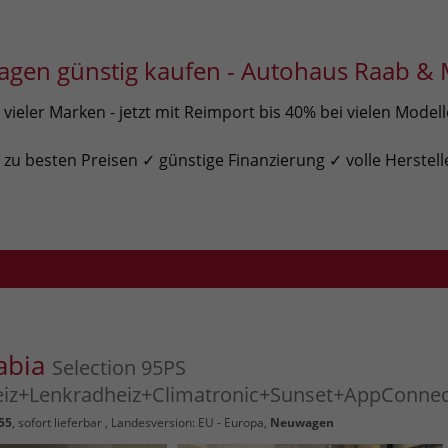
gen günstig kaufen - Autohaus Raab & 
ieler Marken - jetzt mit Reimport bis 40% bei vielen Model
u besten Preisen ✓ günstige Finanzierung ✓ volle Herstell
abia
Selection 95PS
eiz+Lenkradheiz+Climatronic+Sunset+AppConne
55
,
sofort lieferbar
, Landesversion: EU - Europa,
Neuwagen