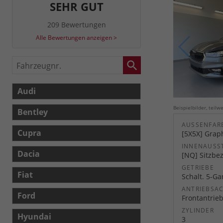
SEHR GUT
209 Bewertungen
Alle Bewertungen anzeigen >
Fahrzeugnr.
Audi
Beispielbilder, teil
Bentley
AUSSENFARB
Cupra
[5X5X] Graph
INNENAUSS
Dacia
[NQ] Sitzbez
GETRIEBE
Fiat
Schalt. 5-G
ANTRIEBSA
Ford
Frontantrie
ZYLINDER
Hyundai
3