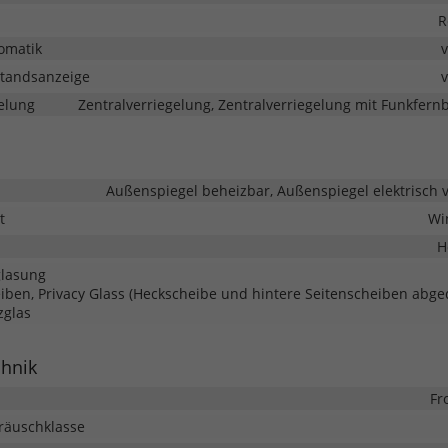
R
omatik
tandsanzeige
elung
Zentralverriegelung, Zentralverriegelung mit Funkfer
Außenspiegel beheizbar, Außenspiegel elektrisch v
t
Wi
H
glasung
iben, Privacy Glass (Heckscheibe und hintere Seitenscheiben abged
glas
chnik
Fr
eräuschklasse