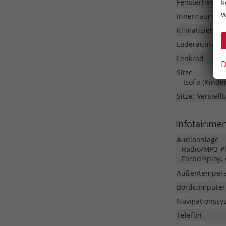
k
Fensterheber
w
Innenraumfilt
Klimatisierung
Laderaumabd
Lenkrad
D
Sitze
Isofix (Kinde
Sitze: Verstell
Infotainme
Audioanlage
Radio/MP3-Pla
Farbdisplay,
Außentempera
Bordcomputer
Navigationssy
Telefon