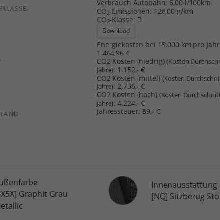
Verbrauch Autobahn:
6,00 l/100km
FKLASSE
CO
-Emissionen:
128,00 g/km
2
CO
-Klasse:
D
2
Download
Energiekosten bei 15.000 km pro Jahr
1.464,96 €
)
CO2 Kosten (niedrig)
(Kosten Durchschn
:
1.152,- €
Jahre)
CO2 Kosten (mittel)
(Kosten Durchschni
:
2.736,- €
Jahre)
CO2 Kosten (hoch)
(Kosten Durchschnit
:
4.224,- €
Jahre)
Jahressteuer:
89,- €
STAND
Innenausstattung
ußenfarbe
Innenausstattung
5X5X] Graphit Grau
[NQ] Sitzbezug Stof
etallic