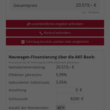
20.519,– €
Gesamtpreis
incl. 19% MwSt.
unverbindliches Angebot anfordern
Rückruf anfordern
Fahrzeug drucken, parken oder vergleichen
Neuwagen-Finanzierung über die AKF-Bank:
Finanzieren Sie Ihr Fahrzeug ab 5,99% effektivem Jahreszins
20.519,– €
Nettodarlehensbetrag
5,99%
Effektiver Jahreszins
5,95%
Gebundener Sollzinssatz
€
Anzahlung
€
Schlussrate
Anzahl der Monatsraten