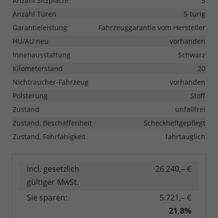
Anzahl Sitzplätze
5
Anzahl Türen
5-türig
Garantieleistung
Fahrzeuggarantie vom Hersteller
HU/AU neu
vorhanden
Innenausstattung
Schwarz
Kilometerstand
20
Nichtraucher-Fahrzeug
vorhanden
Polsterung
Stoff
Zustand
unfallfrei
Zustand, Beschaffenheit
Scheckheftgepflegt
Zustand, Fahrfähigkeit
fahrtauglich
incl. gesetzlich
26.240,– €
gültiger MwSt.
Sie sparen:
5.721,– €
21,8%