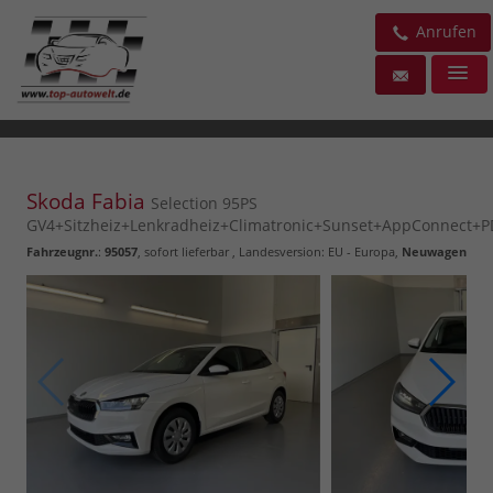
Anrufen
Skoda Fabia
Selection 95PS
GV4+Sitzheiz+Lenkradheiz+Climatronic+Sunset+AppConnect+
Fahrzeugnr.
:
95057
,
sofort lieferbar
, Landesversion: EU - Europa,
Neuwagen