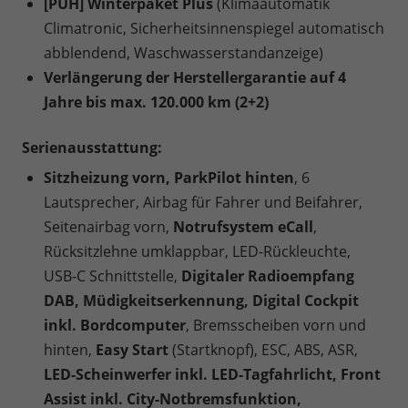
[PUH] Winterpaket Plus
(Klimaautomatik
Climatronic, Sicherheitsinnenspiegel automatisch
abblendend, Waschwasserstandanzeige)
Verlängerung der Herstellergarantie auf 4
Jahre bis max. 120.000 km (2+2)
Serienausstattung:
Sitzheizung vorn, ParkPilot hinten
, 6
Lautsprecher, Airbag für Fahrer und Beifahrer,
Seitenairbag vorn,
Notrufsystem eCall
,
Rücksitzlehne umklappbar, LED-Rückleuchte,
USB-C Schnittstelle,
Digitaler Radioempfang
DAB, Müdigkeitserkennung, Digital Cockpit
inkl. Bordcomputer
, Bremsscheiben vorn und
hinten,
Easy Start
(Startknopf), ESC, ABS, ASR,
LED-Scheinwerfer inkl. LED-Tagfahrlicht, Front
Assist inkl. City-Notbremsfunktion,