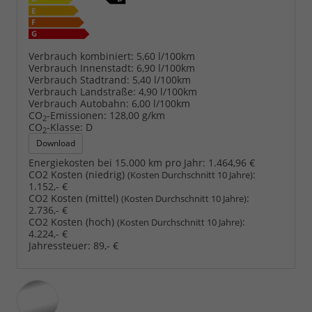
Verbrauch kombiniert:
5,60 l/100km
Verbrauch Innenstadt:
6,90 l/100km
Verbrauch Stadtrand:
5,40 l/100km
Verbrauch Landstraße:
4,90 l/100km
Verbrauch Autobahn:
6,00 l/100km
CO
-Emissionen:
128,00 g/km
2
CO
-Klasse:
D
2
Download
Energiekosten bei 15.000 km pro Jahr:
1.464,96 €
CO2 Kosten (niedrig)
:
(Kosten Durchschnitt 10 Jahre)
1.152,- €
CO2 Kosten (mittel)
:
(Kosten Durchschnitt 10 Jahre)
2.736,- €
CO2 Kosten (hoch)
:
(Kosten Durchschnitt 10 Jahre)
4.224,- €
Jahressteuer:
89,- €