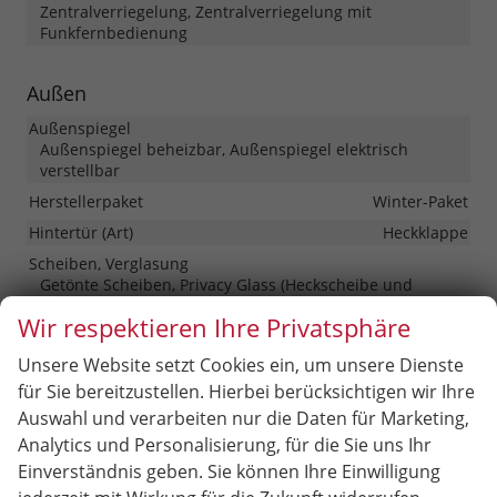
Zentralverriegelung, Zentralverriegelung mit
Funkfernbedienung
Außen
Außenspiegel
Außenspiegel beheizbar, Außenspiegel elektrisch
verstellbar
Herstellerpaket
Winter-Paket
Hintertür (Art)
Heckklappe
Scheiben, Verglasung
Getönte Scheiben, Privacy Glass (Heckscheibe und
hintere Seitenscheiben abgedunkelt), Wärmeschutzglas
Wir respektieren Ihre Privatsphäre
Unsere Website setzt Cookies ein, um unsere Dienste
Räder & Technik
für Sie bereitzustellen. Hierbei berücksichtigen wir Ihre
Antriebsachse
Frontantrieb
Auswahl und verarbeiten nur die Daten für Marketing,
Externe Rollgeräuschklasse
B
Analytics und Personalisierung, für die Sie uns Ihr
Fahrwerk- und Regelungssysteme
Einverständnis geben. Sie können Ihre Einwilligung
Antiblockiersystem (ABS), Antischlupfregelung (ASR),