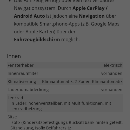
Das Fahrzeug verfügt über kein fest verbautes
Navigationssystem. Durch
Apple CarPlay /
Android Auto
ist jedoch eine
Navigation
über
kompatible Smartphone-Apps (z.B. Google Maps
oder Apple Karten) über den
Fahrzeugbildschirm
möglich.
Innen
Fensterheber
elektrisch
Innenraumfilter
vorhanden
Klimatisierung
Klimaautomatik, 2-Zonen-Klimaautomatik
Laderaumabdeckung
vorhanden
Lenkrad
in Leder, höhenverstellbar, mit Multifunktionen, mit
Lenkradheizung
Sitze
Isofix (Kindersitzbefestigung), Rücksitzbank hinten geteilt,
Sitzheizung, Isofix Beifahrersitz