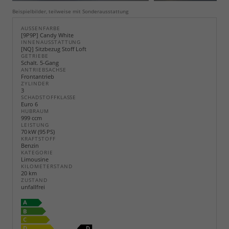
Beispielbilder, teilweise mit Sonderausstattung
AUSSENFARBE
[9P9P] Candy White
INNENAUSSTATTUNG
[NQ] Sitzbezug Stoff Loft
GETRIEBE
Schalt. 5-Gang
ANTRIEBSACHSE
Frontantrieb
ZYLINDER
3
SCHADSTOFFKLASSE
Euro 6
HUBRAUM
999 ccm
LEISTUNG
70 kW (95 PS)
KRAFTSTOFF
Benzin
KATEGORIE
Limousine
KILOMETERSTAND
20 km
ZUSTAND
unfallfrei